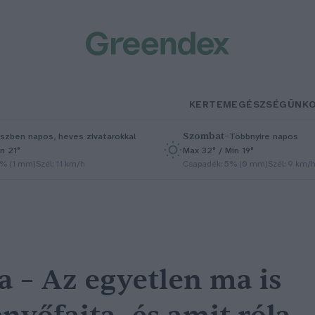
KERTEM
EGÉSZSÉGÜNK
Szombat
–
szben napos, heves zivatarokkal
Többnyire napos
n 21°
Max 32° / Min 19°
5% (1 mm)
Szél: 11 km/h
Csapadék: 5% (0 mm)
Szél: 9 km/
a – Az egyetlen ma is