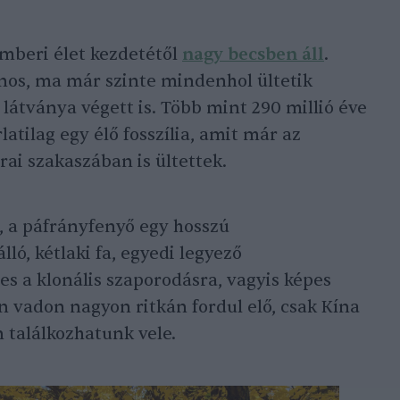
emberi élet kezdetétől
nagy becsben áll
.
nos, ma már szinte mindenhol ültetik
 látványa végett is. Több mint 290 millió éve
latilag egy élő fosszília, amit már az
ai szakaszában is ültettek.
 a páfrányfenyő egy hosszú
ló, kétlaki fa, egyedi legyező
es a klonális szaporodásra, vagyis képes
 vadon nagyon ritkán fordul elő, csak Kína
 találkozhatunk vele.