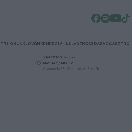
OTTHONUNK
JÖVŐNK
ENERGIA
HULLADÉK
GAZDASÁG
GASZTRO
Vasárnap
–
Napos
Max 34° / Min 18°
h
Csapadék: 0% (0 mm)
Szél: 6 km/h