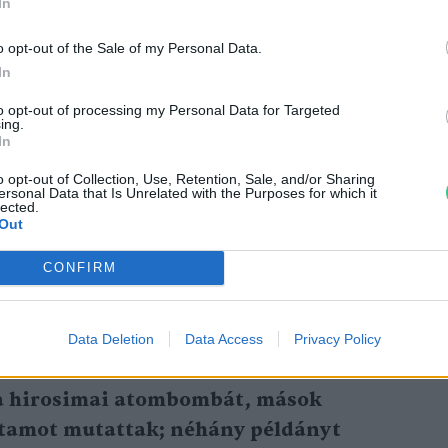
In
kal és egyedi magok jellemzik, amelyek a
k, de nem igazi gyümölcsök.
o opt-out of the Sale of my Personal Data.
In
to opt-out of processing my Personal Data for Targeted
ing.
In
o opt-out of Collection, Use, Retention, Sale, and/or Sharing
űrő gyümölcsfák – Ezek a fák
ersonal Data that Is Unrelated with the Purposes for which it
lected.
an jól bírják az aszályos időjárást
Out
mea
6 perc
CONFIRM
Data Deletion
Data Access
Privacy Policy
 a hirosimai atombombát, mások
rtamot mutattak; néhány példányt