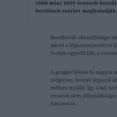
több mint 1600 évesnek becsül
becslések szerint meghaladják 
Rendkívüli ellenállósága mi
mivel a légszennyezést is jó
és hím egyedű fák, a város
A gingko biloba fa nagyra n
szögletes, levelei legyező 
mélyre nyúlik. Így a hó, sz
rovarok sem. Ellenállóság
hasznos is.