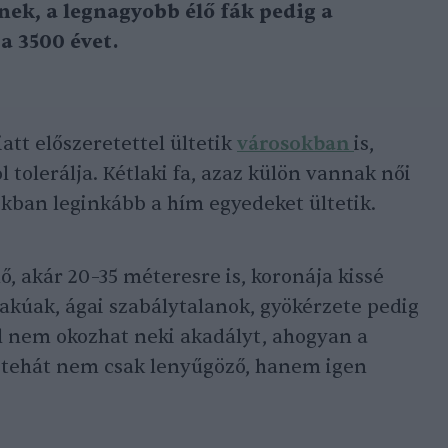
nek, a legnagyobb élő fák pedig a
a 3500 évet.
att előszeretettel ültetik
városokban
is,
l tolerálja. Kétlaki fa, azaz külön vannak női
okban leginkább a hím egyedeket ültetik.
ő, akár 20–35 méteresre is, koronája kissé
alakúak, ágai szabálytalanok, gyökérzete pedig
él nem okozhat neki akadályt, ahogyan a
a tehát nem csak lenyűgöző, hanem igen