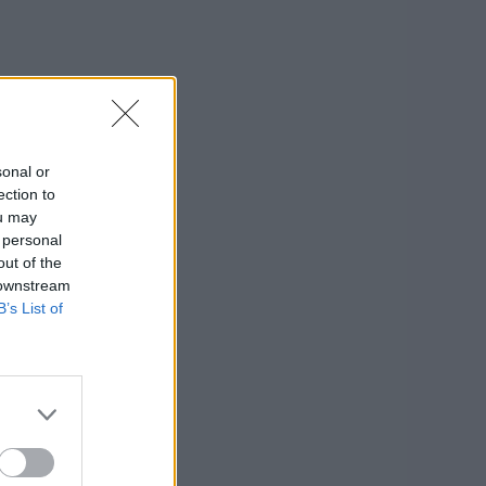
sonal or
ection to
ou may
 personal
out of the
 downstream
B’s List of