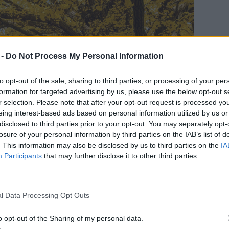
 -
Do Not Process My Personal Information
to opt-out of the sale, sharing to third parties, or processing of your per
formation for targeted advertising by us, please use the below opt-out s
r selection. Please note that after your opt-out request is processed y
eing interest-based ads based on personal information utilized by us or
disclosed to third parties prior to your opt-out. You may separately opt-
losure of your personal information by third parties on the IAB’s list of
. This information may also be disclosed by us to third parties on the
IA
Participants
that may further disclose it to other third parties.
l Data Processing Opt Outs
t” vagy „fehér gyümölcsként” ismert, és egy
att „ginkgónak” nevezték. Közeli
o opt-out of the Sharing of my personal data.