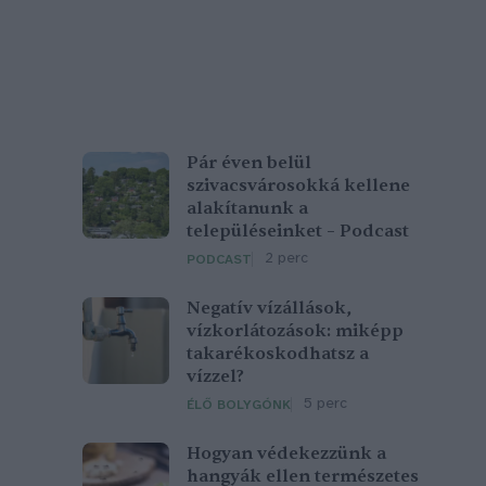
Pár éven belül
szivacsvárosokká kellene
alakítanunk a
településeinket – Podcast
2 perc
PODCAST
Negatív vízállások,
vízkorlátozások: miképp
takarékoskodhatsz a
vízzel?
5 perc
ÉLŐ BOLYGÓNK
Hogyan védekezzünk a
hangyák ellen természetes