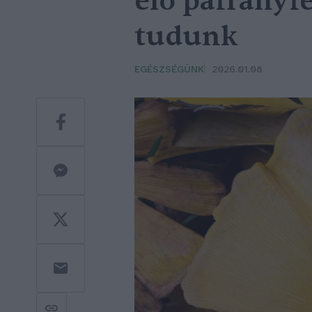
élő páfrányfe
tudunk
EGÉSZSÉGÜNK
2026.01.08