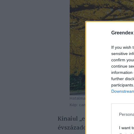
Greendex
If you wish 
sensitive in
confirm you
continue se
information 
further disc
participants
Downstream 
Hatalmasra nő
Kép: canva
Persona
Kínaiul „ezüst gyümölcskén
évszázados átírási hiba mi
I want t