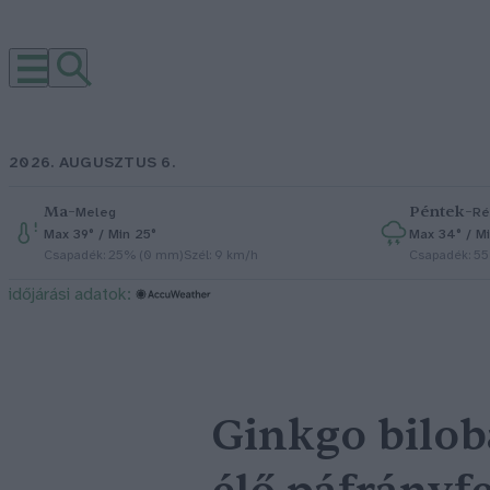
2026. AUGUSZTUS 6.
Ma
–
Péntek
–
Meleg
Ré
Max 39° / Min 25°
Max 34° / Mi
Csapadék: 25% (0 mm)
Szél: 9 km/h
Csapadék: 5
időjárási adatok:
Ginkgo bilob