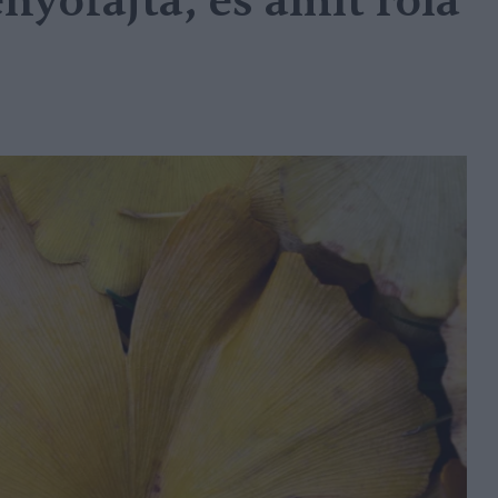
nyőfajta, és amit róla