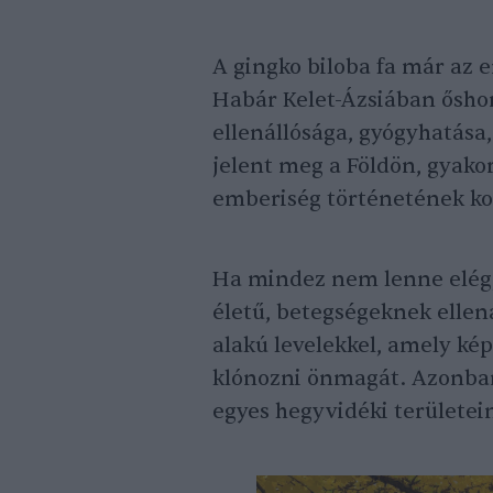
A gingko biloba fa már az 
Habár Kelet-Ázsiában ősho
ellenállósága, gyógyhatása,
jelent meg a Földön, gyakor
emberiség történetének kor
Ha mindez nem lenne elég,
életű, betegségeknek ellenál
alakú levelekkel, amely kép
klónozni önmagát. Azonban
egyes hegyvidéki területein