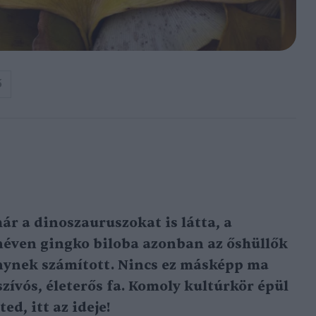
ő
ár a dinoszauruszokat is látta, a
néven gingko biloba azonban az őshüllők
nynek számított. Nincs ez másképp ma
zívós, életerős fa. Komoly kultúrkör épül
ed, itt az ideje!