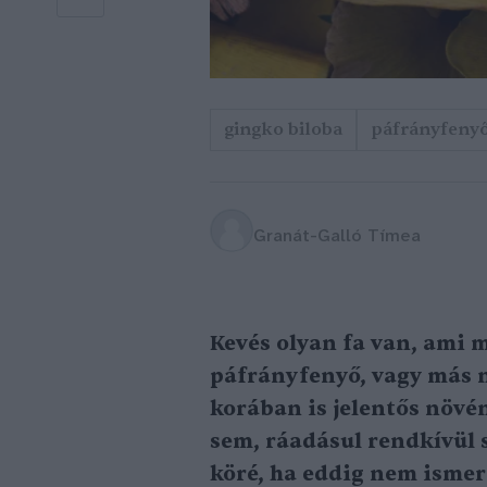
gingko biloba
páfrányfeny
Granát-Galló Tímea
Kevés olyan fa van, ami m
páfrányfenyő, vagy más 
korában is jelentős növé
sem, ráadásul rendkívül s
köré, ha eddig nem ismert