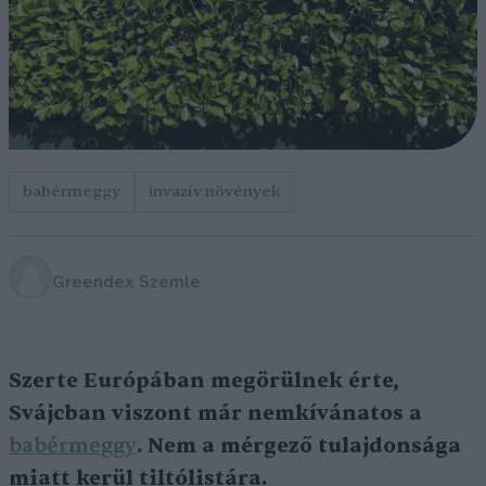
babérmeggy
invazív növények
Greendex Szemle
Szerte Európában megörülnek érte,
Svájcban viszont már nemkívánatos a
babérmeggy
. Nem a mérgező tulajdonsága
miatt kerül tiltólistára.