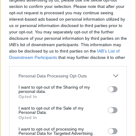
targeted advertising by us, please use the below opt-out
section to confirm your selection. Please note that after your
opt-out request is processed you may continue seeing
interest-based ads based on personal information utilized by
us or personal information disclosed to third parties prior to
Ezt a növényt már az őskorban is ismerték, a népi gyógyászatban
your opt-out. You may separately opt-out of the further
pedig ma is számos betegség ellen használják.
disclosure of your personal information by third parties on the
IAB’s list of downstream participants. This information may
also be disclosed by us to third parties on the
IAB’s List of
Születésnapi programokkal várja a
Downstream Participants
that may further disclose it to other
third parties.
hétvégén a közönséget a 160 éves
Fővárosi Állatkert
Personal Data Processing Opt Outs
ÉLŐ BOLYGÓNK
I want to opt-out of the Sharing of my
personal data.
Opted In
Szedd magad őszibarack: itt vannak
a legjobb lelőhelyek!
I want to opt-out of the Sale of my
Personal Data.
Opted In
SZEMLE
I want to opt-out of processing my
Personal Data for Targeted Advertising.