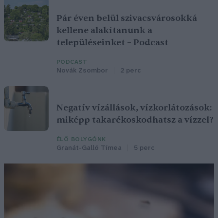
Pár éven belül szivacsvárosokká
kellene alakítanunk a
településeinket – Podcast
PODCAST
Novák Zsombor
2 perc
Negatív vízállások, vízkorlátozások:
miképp takarékoskodhatsz a vízzel?
ÉLŐ BOLYGÓNK
Granát-Galló Tímea
5 perc