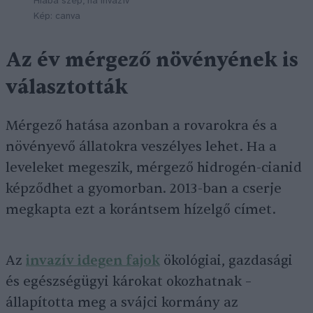
Hiába szép, ha invazív
Kép: canva
Az év mérgező növényének is
választották
Mérgező hatása azonban a rovarokra és a
növényevő állatokra veszélyes lehet. Ha a
leveleket megeszik, mérgező hidrogén-cianid
képződhet a gyomorban. 2013-ban a cserje
megkapta ezt a korántsem hízelgő címet.
Az
invazív idegen fajok
ökológiai, gazdasági
és egészségügyi károkat okozhatnak –
állapította meg a svájci kormány az