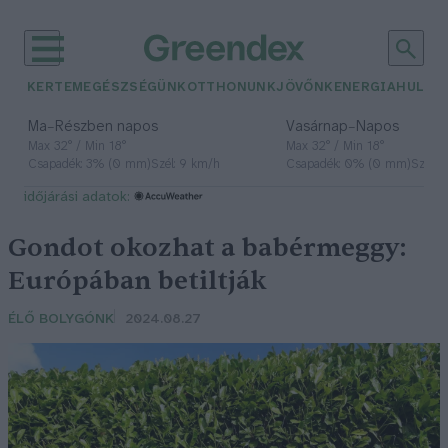
KERTEM
EGÉSZSÉGÜNK
OTTHONUNK
JÖVŐNK
ENERGIA
HULLA
–
–
Ma
Részben napos
Vasárnap
Napos
Max 32° / Min 18°
Max 32° / Min 18°
Csapadék: 3% (0 mm)
Szél: 9 km/h
Csapadék: 0% (0 mm)
Szél: 
időjárási adatok:
Gondot okozhat a babérmeggy:
Európában betiltják
ÉLŐ BOLYGÓNK
2024.08.27