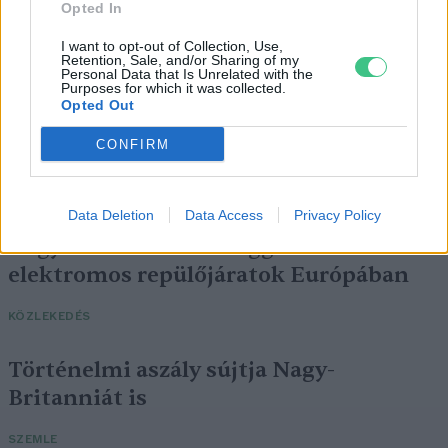
Opted In
I want to opt-out of Collection, Use,
Retention, Sale, and/or Sharing of my
Personal Data that Is Unrelated with the
Purposes for which it was collected.
Opted Out
CONFIRM
Data Deletion
Data Access
Privacy Policy
Négy éven belül valósággá válhatnak az
elektromos repülőjáratok Európában
KÖZLEKEDÉS
Történelmi aszály sújtja Nagy-
Britanniát is
SZEMLE