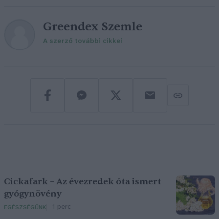
Greendex Szemle
A szerző további cikkei
Cickafark – Az évezredek óta ismert
gyógynövény
1 perc
EGÉSZSÉGÜNK