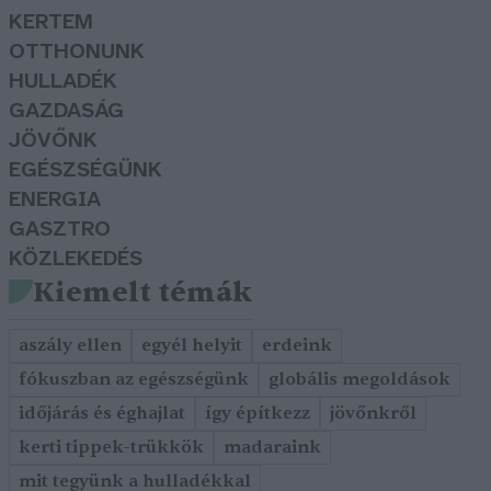
KERTEM
OTTHONUNK
HULLADÉK
GAZDASÁG
JÖVŐNK
EGÉSZSÉGÜNK
ENERGIA
GASZTRO
KÖZLEKEDÉS
Kiemelt témák
aszály ellen
egyél helyit
erdeink
fókuszban az egészségünk
globális megoldások
időjárás és éghajlat
így építkezz
jövőnkről
kerti tippek-trükkök
madaraink
mit tegyünk a hulladékkal