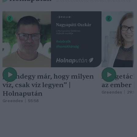
„Mindegy már, hogy milyen
A vegetáci
víz, csak víz legyen” |
az ember 
Holnapután
Greendex
29:5
Greendex
55:58