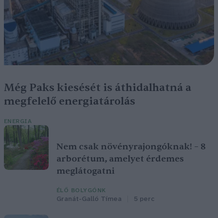
Még Paks kiesését is áthidalhatná a
megfelelő energiatárolás
ENERGIA
Nem csak növényrajongóknak! – 8
arborétum, amelyet érdemes
meglátogatni
ÉLŐ BOLYGÓNK
Granát-Galló Tímea
5 perc