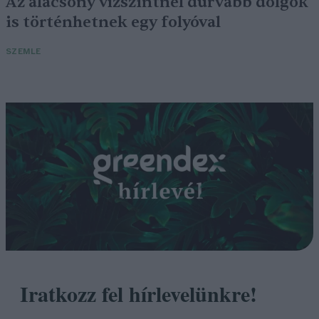
Az alacsony vízszintnél durvább dolgok
is történhetnek egy folyóval
SZEMLE
Iratkozz fel hírlevelünkre!