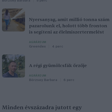
Börzsey Barbara
5 perc
Nyersanyag, amit millió tonna szám
pazarolunk el, holott több fronton
is segíteni az élelmiszertermelést
AGRÁRIUM
Greendex
4 perc
A régi gyümölcsfák őrzője
AGRÁRIUM
Börzsey Barbara
6 perc
Minden évszázadra jutott egy