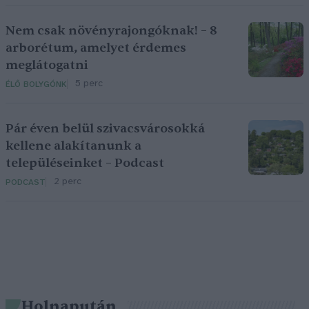
Nem csak növényrajongóknak! – 8
arborétum, amelyet érdemes
meglátogatni
5 perc
ÉLŐ BOLYGÓNK
Pár éven belül szivacsvárosokká
kellene alakítanunk a
településeinket – Podcast
2 perc
PODCAST
Holnapután