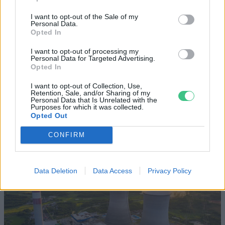
Szöllősi Gáborral, a Gardenfutura ügyvezetőjével beszélgettünk.
I want to opt-out of the Sale of my
Personal Data.
Opted In
Történelmi aszály sújtja Nagy-
Britanniát is
I want to opt-out of processing my
Personal Data for Targeted Advertising.
Opted In
SZEMLE
I want to opt-out of Collection, Use,
Retention, Sale, and/or Sharing of my
Elképesztő felvétel mutatja meg,
Personal Data that Is Unrelated with the
Purposes for which it was collected.
mekkora a különbség az áradó és a
Opted Out
kiszáradó Duna között
CONFIRM
ÉLŐ BOLYGÓNK
Data Deletion
Data Access
Privacy Policy