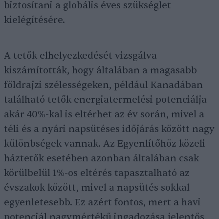
biztosítani a globális éves szükséglet
kielégítésére.
A tetők elhelyezkedését vizsgálva
kiszámították, hogy általában a magasabb
földrajzi szélességeken, például Kanadában
található tetők energiatermelési potenciálja
akár 40%-kal is eltérhet az év során, mivel a
téli és a nyári napsütéses időjárás között nagy
különbségek vannak. Az Egyenlítőhöz közeli
háztetők esetében azonban általában csak
körülbelül 1%-os eltérés tapasztalható az
évszakok között, mivel a napsütés sokkal
egyenletesebb. Ez azért fontos, mert a havi
potenciál nagymértékű ingadozása jelentős