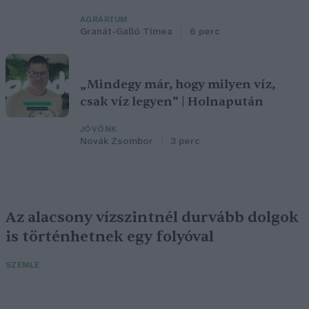
AGRÁRIUM
Granát-Galló Tímea
6 perc
„Mindegy már, hogy milyen víz,
csak víz legyen” | Holnapután
JÖVŐNK
Novák Zsombor
3 perc
Az alacsony vízszintnél durvább dolgok
is történhetnek egy folyóval
SZEMLE