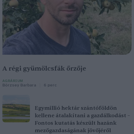
A régi gyümölcsfák őrzője
AGRÁRIUM
Börzsey Barbara
6 perc
Egymillió hektár szántóföldön
kellene átalakítani a gazdálkodást –
Fontos kutatás készült hazánk
mezőgazdaságának jövőjéről