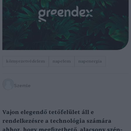
környezetvédelem
napelem
napenergia
Szemle
Vajon elegendő tetőfelület áll e
rendelkezésre a technológia számára
ahhoz, hogy megfizethető, alacsony szén-