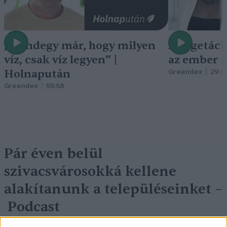
„Mindegy már, hogy milyen
A vegetáci
víz, csak víz legyen” |
az ember 
Holnapután
Greendex
29:5
Greendex
55:58
Pár éven belül
szivacsvárosokká kellene
alakítanunk a településeinket –
Podcast
Novák Zsombor
2 perc
PODCAST