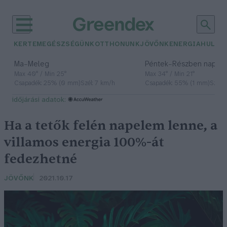
KERTEM
EGÉSZSÉGÜNK
OTTHONUNK
JÖVŐNK
ENERGIA
HULLA
–
–
Ma
Meleg
Péntek
Részben napos, 
Max 40° / Min 25°
Max 34° / Min 21°
Csapadék: 25% (0 mm)
Szél: 7 km/h
Csapadék: 55% (1 mm)
Szél: 
időjárási adatok:
Ha a tetők felén napelem lenne, a
villamos energia 100%-át
fedezhetné
JÖVŐNK
2021.10.17