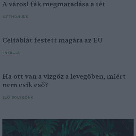
A városi fák megmaradása a tét
OTTHONUNK
Céltáblát festett magára az EU
ENERGIA
Ha ott van a vízgőz a levegőben, miért
nem esik eső?
ÉLŐ BOLYGÓNK