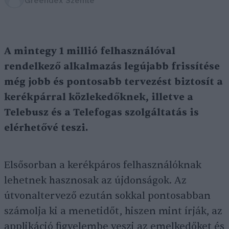
Greendex Szemle
A mintegy 1 millió felhasználóval
rendelkező alkalmazás legújabb frissítése
még jobb és pontosabb tervezést biztosít a
kerékpárral közlekedőknek, illetve a
Telebusz és a Telefogas szolgáltatás is
elérhetővé teszi.
Elsősorban a kerékpáros felhasználóknak
lehetnek hasznosak az újdonságok. Az
útvonaltervező ezután sokkal pontosabban
számolja ki a menetidőt, hiszen mint írják, az
applikáció figyelembe veszi az emelkedőket és