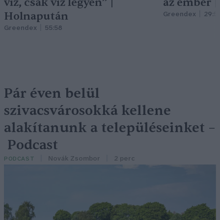
víz, csak víz legyen” |
az ember 
Holnapután
Greendex
29:5
Greendex
55:58
Pár éven belül
szivacsvárosokká kellene
alakítanunk a településeinket –
Podcast
Novák Zsombor
2 perc
PODCAST