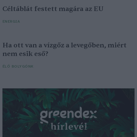
Céltáblát festett magára az EU
ENERGIA
Ha ott van a vízgőz a levegőben, miért
nem esik eső?
ÉLŐ BOLYGÓNK