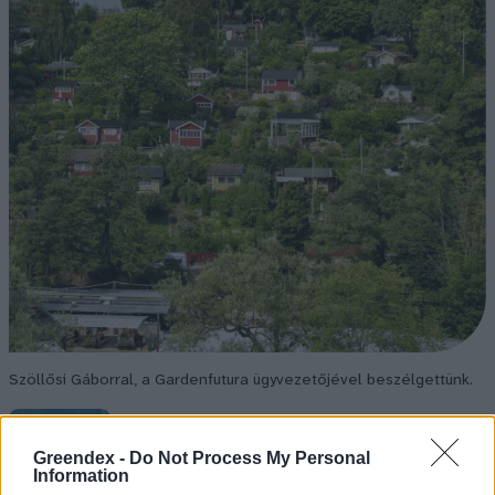
Szöllősi Gáborral, a Gardenfutura ügyvezetőjével beszélgettünk.
Történelmi aszály sújtja Nagy-
Greendex -
Do Not Process My Personal
Information
Britanniát is