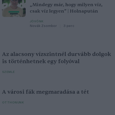
„Mindegy már, hogy milyen víz,
csak víz legyen” | Holnapután
JÖVŐNK
Novák Zsombor
3 perc
Az alacsony vízszintnél durvább dolgok
is történhetnek egy folyóval
SZEMLE
A városi fák megmaradása a tét
OTTHONUNK