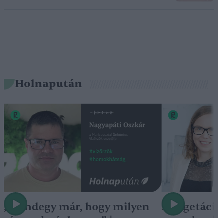
Holnapután
„Mindegy már, hogy milyen
A vegetáci