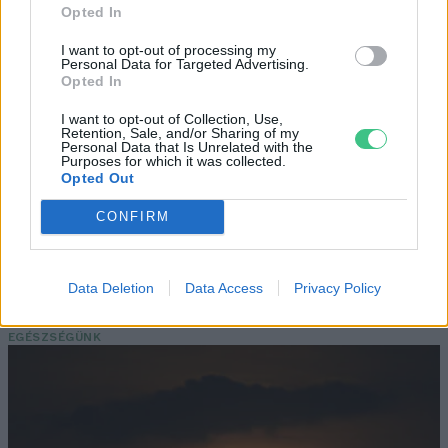
Opted In
Még Paks kiesését is áthidalhatná a
megfelelő energiatárolás
I want to opt-out of processing my
Personal Data for Targeted Advertising.
Opted In
ENERGIA
I want to opt-out of Collection, Use,
Retention, Sale, and/or Sharing of my
Minden évszázadra jutott egy
Personal Data that Is Unrelated with the
Purposes for which it was collected.
„szuperaszály”, az idei év mégis más
Opted Out
AGRÁRIUM
CONFIRM
Miért viseli meg az embert a hőség és
Data Deletion
Data Access
Privacy Policy
mit tehetünk ellene?
EGÉSZSÉGÜNK