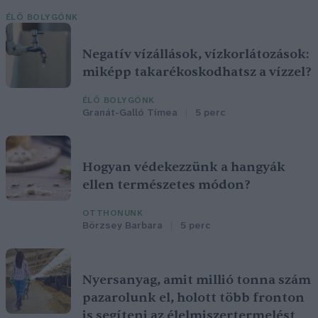
ÉLŐ BOLYGÓNK
Negatív vízállások, vízkorlátozások:
miképp takarékoskodhatsz a vízzel?
ÉLŐ BOLYGÓNK
Granát-Galló Tímea
5 perc
Hogyan védekezzünk a hangyák
ellen természetes módon?
OTTHONUNK
Börzsey Barbara
5 perc
Nyersanyag, amit millió tonna szám
pazarolunk el, holott több fronton
is segíteni az élelmiszertermelést