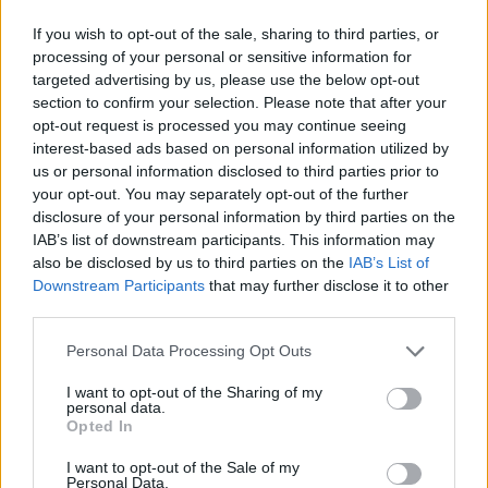
If you wish to opt-out of the sale, sharing to third parties, or
SZEMLE
processing of your personal or sensitive information for
targeted advertising by us, please use the below opt-out
Elképesztő felvétel mutatja meg,
section to confirm your selection. Please note that after your
mekkora a különbség az áradó és a
opt-out request is processed you may continue seeing
kiszáradó Duna között
interest-based ads based on personal information utilized by
us or personal information disclosed to third parties prior to
ÉLŐ BOLYGÓNK
your opt-out. You may separately opt-out of the further
disclosure of your personal information by third parties on the
IAB’s list of downstream participants. This information may
also be disclosed by us to third parties on the
IAB’s List of
Downstream Participants
that may further disclose it to other
third parties.
Personal Data Processing Opt Outs
I want to opt-out of the Sharing of my
personal data.
Opted In
I want to opt-out of the Sale of my
Personal Data.