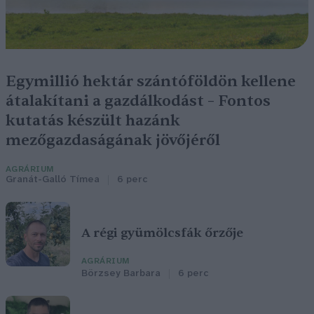
Egymillió hektár szántóföldön kellene
átalakítani a gazdálkodást – Fontos
kutatás készült hazánk
mezőgazdaságának jövőjéről
AGRÁRIUM
Granát-Galló Tímea
6 perc
A régi gyümölcsfák őrzője
AGRÁRIUM
Börzsey Barbara
6 perc