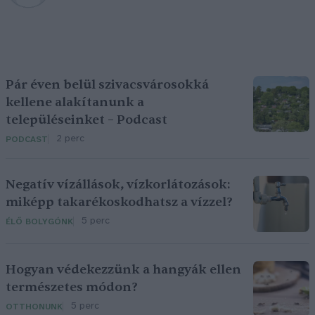
Pár éven belül szivacsvárosokká
kellene alakítanunk a
településeinket – Podcast
2 perc
PODCAST
Negatív vízállások, vízkorlátozások:
miképp takarékoskodhatsz a vízzel?
5 perc
ÉLŐ BOLYGÓNK
Hogyan védekezzünk a hangyák ellen
természetes módon?
5 perc
OTTHONUNK