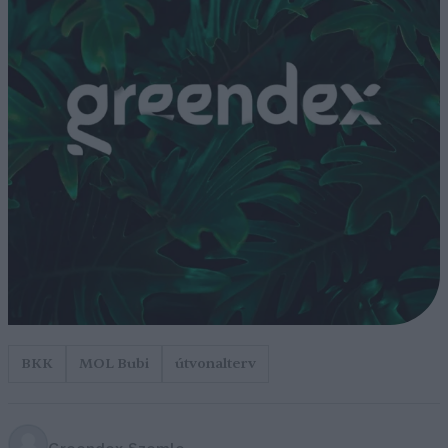
BKK
MOL Bubi
útvonalterv