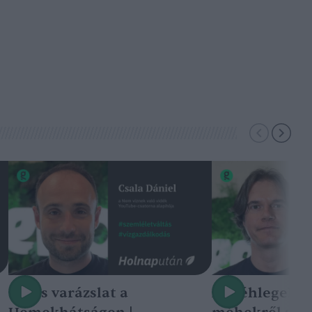
Nincs varázslat a
A méhlegelő 