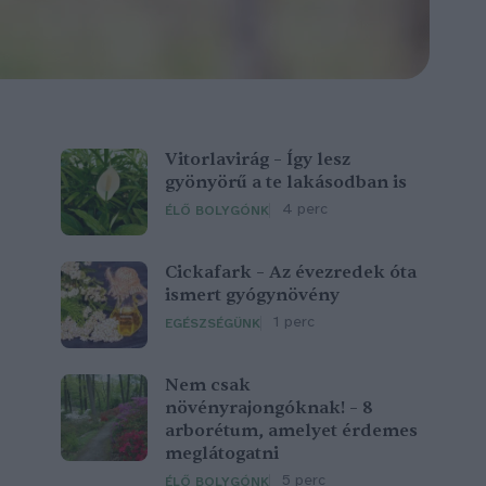
Vitorlavirág – Így lesz
gyönyörű a te lakásodban is
4 perc
ÉLŐ BOLYGÓNK
Cickafark – Az évezredek óta
ismert gyógynövény
1 perc
EGÉSZSÉGÜNK
Nem csak
növényrajongóknak! – 8
arborétum, amelyet érdemes
meglátogatni
5 perc
ÉLŐ BOLYGÓNK