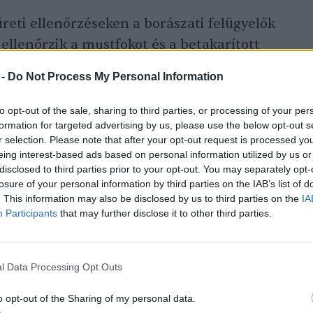
üreti ellenőrzéseken a borászati felügyelők
ellenőrzik a mustfokot és a betakarított
tékeket pedig összevetik a borászat
 -
Do Not Process My Personal Information
adatokkal.
to opt-out of the sale, sharing to third parties, or processing of your per
formation for targeted advertising by us, please use the below opt-out s
autentikus szőlőmintavételt is. Ennek
r selection. Please note that after your opt-out request is processed y
eing interest-based ads based on personal information utilized by us or
 leszüretelnek néhány liter bor
disclosed to third parties prior to your opt-out. You may separately opt-
nyiségű szőlőt, melyből pontosan
losure of your personal information by third parties on the IAB’s list of
körülmények között elkészülnek 2025
. This information may also be disclosed by us to third parties on the
IA
Participants
that may further disclose it to other third parties.
s analitikai értékei (többek között stabil
lapot jelentenek majd a 2025-ös évjáratú
latai során.
l Data Processing Opt Outs
o opt-out of the Sharing of my personal data.