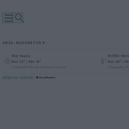
2026. AUGUSZTUS 9.
Ma
–
Hétfő
–
Napos
Mel
Max 32° / Min 18°
Max 36° / M
Csapadék: 0% (0 mm)
Szél: 7 km/h
Csapadék: 2
időjárási adatok: