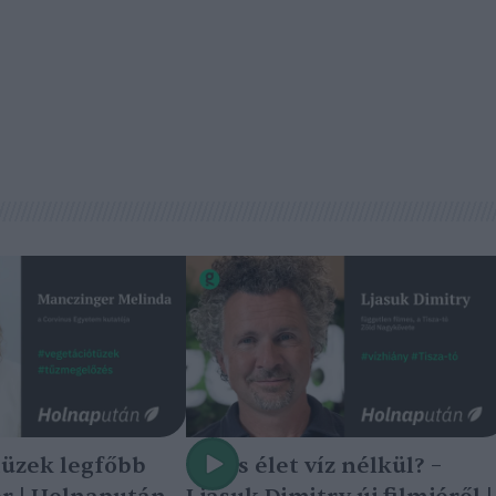
tüzek legfőbb
Nincs élet víz nélkül? –