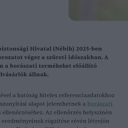
biztonsági Hivatal (Nébih) 2025-ben
orozatot végez a szüreti időszakban. A
 a borászati termékeket előállító
lvásárlók állnak.
sével a hatóság hiteles referenciaadatokhoz
iszonyítási alapot jelenthetnek a
borászati
ellenőrzéséhez. Az ellenőrzés helyszínén
ok eredményeinek rögzítése révén létrejön