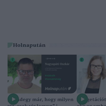
Holnapután
„Mindegy már, hogy milyen
A vegetáció