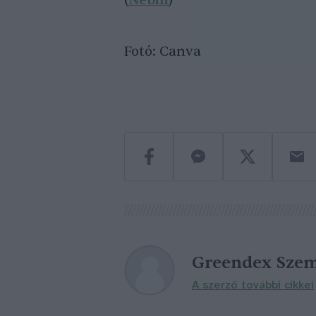
(
Nébih
)
Fotó: Canva
Greendex Szem
A szerző további cikkei