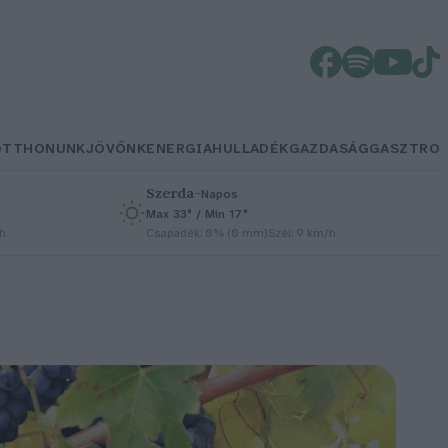
OTTHONUNK
JÖVŐNK
ENERGIA
HULLADÉK
GAZDASÁG
GASZTRO
Szerda
–
Napos
Max 33° / Min 17°
/h
Csapadék: 0% (0 mm)
Szél: 9 km/h