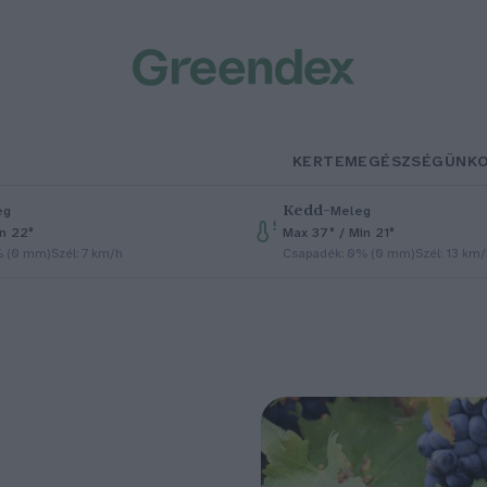
KERTEM
EGÉSZSÉGÜNK
Kedd
–
eg
Meleg
in 22°
Max 37° / Min 21°
% (0 mm)
Szél: 7 km/h
Csapadék: 0% (0 mm)
Szél: 13 km