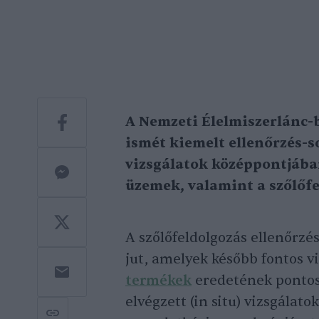
A Nemzeti Élelmiszerlánc-
ismét kiemelt ellenőrzés-s
vizsgálatok középpontjában
üzemek, valamint a szőlőfe
A szőlőfeldolgozás ellenőrzé
jut, amelyek később fontos v
termékek
eredetének pontos 
elvégzett (in situ) vizsgálat