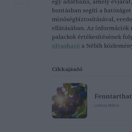
egy adatbázis, amely évjárat,
bontásban segíti a hatóságot
minőségbiztosításával, ered
ellátásában. Az információk r
palackok értékesítésének foly
olvasható
a Nébih közlemén
Cikkajánló
Fenntartható
Lonkay Márta