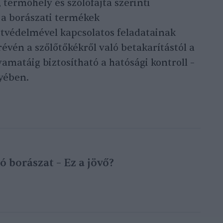
 termőhely és szőlőfajta szerinti
 a borászati termékek
etvédelmével kapcsolatos feladatainak
évén a szőlőtőkékről való betakarítástól a
amatáig biztosítható a hatósági kontroll –
yében.
 borászat – Ez a jövő?