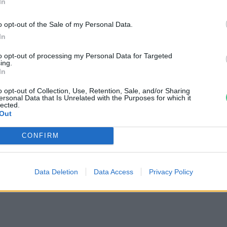
In
o opt-out of the Sale of my Personal Data.
In
rászat jövője – Vajon labdába
ülföldön?
to opt-out of processing my Personal Data for Targeted
ing.
In
o opt-out of Collection, Use, Retention, Sale, and/or Sharing
ersonal Data that Is Unrelated with the Purposes for which it
lected.
Out
sztók mellett a
borte
r
melők
védelmét is
CONFIRM
előállított borászati termékek
osan érinti a borágazat tisztességes
Data Deletion
Data Access
Privacy Policy
ósági kontroll a borász társadalom alapvető