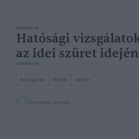
2025.08.28
Hatósági vizsgálato
az idei szüret idején
AGRÁRIUM
borágazat
Nébih
szüret
Greendex Szemle