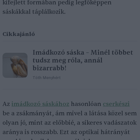
kifejlett formában pedig legfőképpen
sáskákkal táplálkozik.
Cikkajánló
Imádkozó sáska – Minél többet
tudsz meg róla, annál
bizarrabb!
Tóth Menyhért
Az
imádkozó sáskához
hasonlóan
cserkészi
be a zsákmányát, ám mivel a látása közel sem
olyan jó, mint az előbbié, a sikeres vadászatok
aránya is rosszabb. Ezt az optikai hátrányát