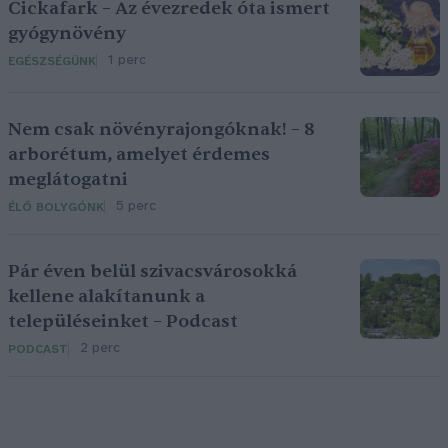
Cickafark – Az évezredek óta ismert
gyógynövény
1 perc
EGÉSZSÉGÜNK
Nem csak növényrajongóknak! – 8
arborétum, amelyet érdemes
meglátogatni
5 perc
ÉLŐ BOLYGÓNK
Pár éven belül szivacsvárosokká
kellene alakítanunk a
településeinket – Podcast
2 perc
PODCAST