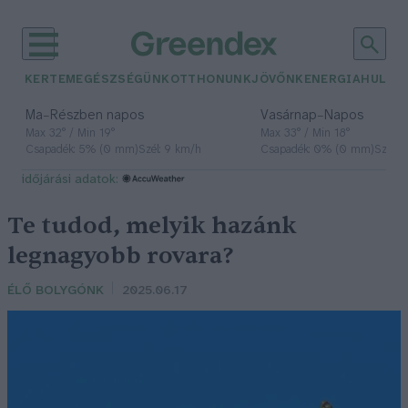
KERTEM
EGÉSZSÉGÜNK
OTTHONUNK
JÖVŐNK
ENERGIA
HULLA
–
–
Ma
Részben napos
Vasárnap
Napos
Max 32° / Min 19°
Max 33° / Min 18°
Csapadék: 5% (0 mm)
Szél: 9 km/h
Csapadék: 0% (0 mm)
Szél: 
időjárási adatok:
Te tudod, melyik hazánk
legnagyobb rovara?
ÉLŐ BOLYGÓNK
2025.06.17