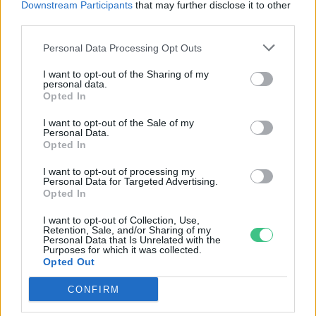
Downstream Participants
that may further disclose it to other
third parties.
Personal Data Processing Opt Outs
I want to opt-out of the Sharing of my
personal data.
Opted In
I want to opt-out of the Sale of my
Ezt a növényt már az őskorban is ismerték, a népi gyógyászatban
Personal Data.
Opted In
pedig ma is számos betegség ellen használják.
I want to opt-out of processing my
Personal Data for Targeted Advertising.
Születésnapi programokkal várja a
Opted In
hétvégén a közönséget a 160 éves
I want to opt-out of Collection, Use,
Fővárosi Állatkert
Retention, Sale, and/or Sharing of my
Personal Data that Is Unrelated with the
Purposes for which it was collected.
ÉLŐ BOLYGÓNK
Opted Out
CONFIRM
Szedd magad őszibarack: itt vannak
a legjobb lelőhelyek!