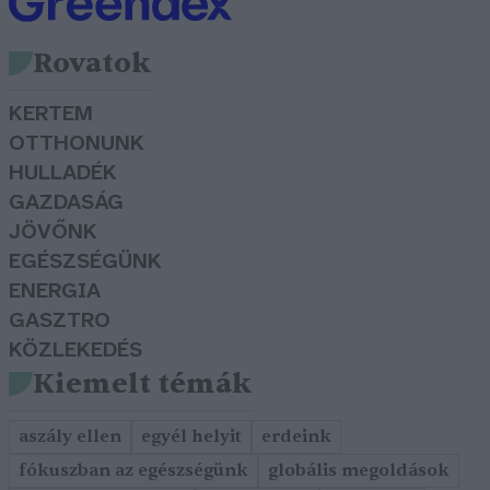
Rovatok
KERTEM
OTTHONUNK
HULLADÉK
GAZDASÁG
JÖVŐNK
EGÉSZSÉGÜNK
ENERGIA
GASZTRO
KÖZLEKEDÉS
Kiemelt témák
aszály ellen
egyél helyit
erdeink
fókuszban az egészségünk
globális megoldások