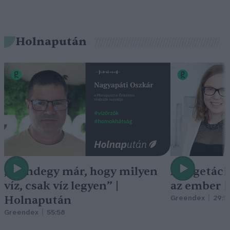
Holnapután
„Mindegy már, hogy milyen
A vegetáci
víz, csak víz legyen” |
az ember 
Holnapután
Greendex
29:5
Greendex
55:58