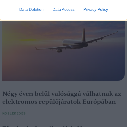
Data Deletion
Data Access
Privacy Policy
SZEMLE
Négy éven belül valósággá válhatnak az
elektromos repülőjáratok Európában
KÖZLEKEDÉS