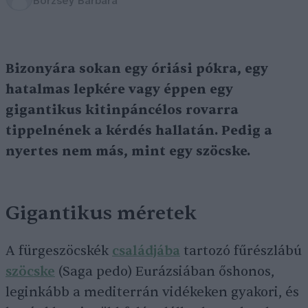
Börzsey Barbara
Bizonyára sokan egy óriási pókra, egy
hatalmas lepkére vagy éppen egy
gigantikus kitinpáncélos rovarra
tippelnének a kérdés hallatán. Pedig a
nyertes nem más, mint egy szöcske.
Gigantikus méretek
A fürgeszöcskék
családjába
tartozó fűrészlábú
szöcske
(Saga pedo) Eurázsiában őshonos,
leginkább a mediterrán vidékeken gyakori, és