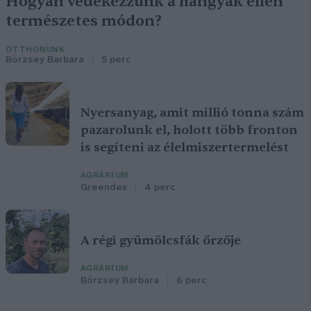
Hogyan védekezzünk a hangyák ellen
természetes módon?
OTTHONUNK
Börzsey Barbara
5 perc
Nyersanyag, amit millió tonna szám
pazarolunk el, holott több fronton
is segíteni az élelmiszertermelést
AGRÁRIUM
Greendex
4 perc
A régi gyümölcsfák őrzője
AGRÁRIUM
Börzsey Barbara
6 perc