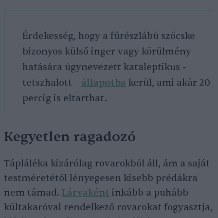
Érdekesség, hogy a fűrészlábú szöcske
bizonyos külső inger vagy körülmény
hatására úgynevezett kataleptikus –
tetszhalott –
állapotba
kerül, ami akár 20
percig is eltarthat.
Kegyetlen ragadozó
Tápláléka kizárólag rovarokból áll, ám a saját
testméretétől lényegesen kisebb prédákra
nem támad.
Lárvaként
inkább a puhább
kültakaróval rendelkező rovarokat fogyasztja,