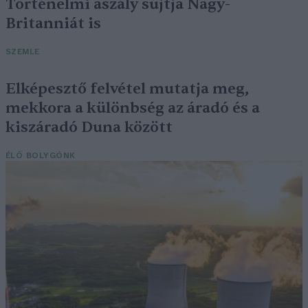
Történelmi aszály sújtja Nagy-
Britanniát is
SZEMLE
Elképesztő felvétel mutatja meg,
mekkora a különbség az áradó és a
kiszáradó Duna között
ÉLŐ BOLYGÓNK