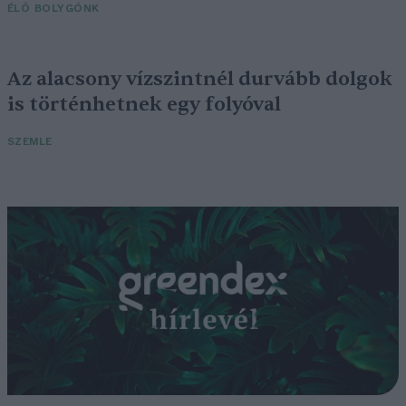
ÉLŐ BOLYGÓNK
Az alacsony vízszintnél durvább dolgok
is történhetnek egy folyóval
SZEMLE