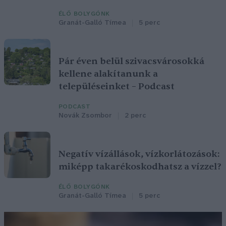
ÉLŐ BOLYGÓNK
Granát-Galló Tímea
5 perc
Pár éven belül szivacsvárosokká
kellene alakítanunk a
településeinket – Podcast
PODCAST
Novák Zsombor
2 perc
Negatív vízállások, vízkorlátozások:
miképp takarékoskodhatsz a vízzel?
ÉLŐ BOLYGÓNK
Granát-Galló Tímea
5 perc