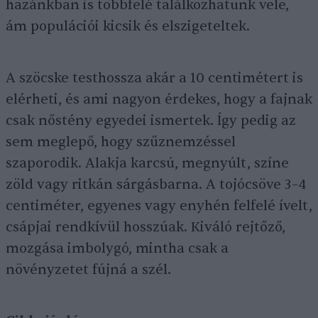
hazánkban is többfelé találkozhatunk vele,
ám populációi kicsik és elszigeteltek.
A szöcske testhossza akár a 10 centimétert is
elérheti, és ami nagyon érdekes, hogy a fajnak
csak nőstény egyedei ismertek. Így pedig az
sem meglepő, hogy szűznemzéssel
szaporodik. Alakja karcsú, megnyúlt, színe
zöld vagy ritkán sárgásbarna. A tojócsöve 3–4
centiméter, egyenes vagy enyhén felfelé ívelt,
csápjai rendkívül hosszúak. Kiváló rejtőző,
mozgása imbolygó, mintha csak a
növényzetet fújná a szél.