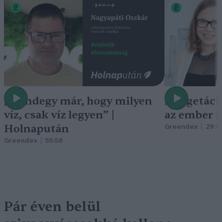
„Mindegy már, hogy milyen
A vegetáci
víz, csak víz legyen” |
az ember 
Holnapután
Greendex
29:5
Greendex
55:58
Pár éven belül