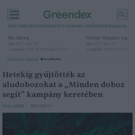
KERTEM
EGÉSZSÉGÜNK
OTTHONUNK
JÖVŐNK
ENERGIA
HULLA
–
–
Ma
Meleg
Péntek
Részben napos, 
Max 39° / Min 25°
Max 33° / Min 21°
Csapadék: 25% (0 mm)
Szél: 9 km/h
Csapadék: 55% (1 mm)
Szél: 
időjárási adatok:
Hetekig gyűjtötték az
aludobozokat a „Minden doboz
segít” kampány keretében
HULLADÉK
2021.08.13