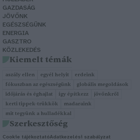
GAZDASÁG
JÖVŐNK
EGÉSZSÉGÜNK
ENERGIA
GASZTRO
KÖZLEKEDÉS
Kiemelt témák
aszály ellen
egyél helyit
erdeink
fókuszban az egészségünk
globális megoldások
időjárás és éghajlat
így építkezz
jövőnkről
kerti tippek-trükkök
madaraink
mit tegyünk a hulladékkal
Szerkesztőség
Cookie tájékoztató
Adatkezelési szabályzat