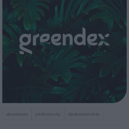
alumínium
jótékonyság
újrahasznosítás