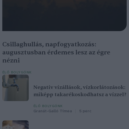
Csillaghullás, napfogyatkozás:
augusztusban érdemes lesz az égre
nézni
ÉLŐ BOLYGÓNK
Negatív vízállások, vízkorlátozások:
miképp takarékoskodhatsz a vízzel?
ÉLŐ BOLYGÓNK
Granát-Galló Tímea
5 perc