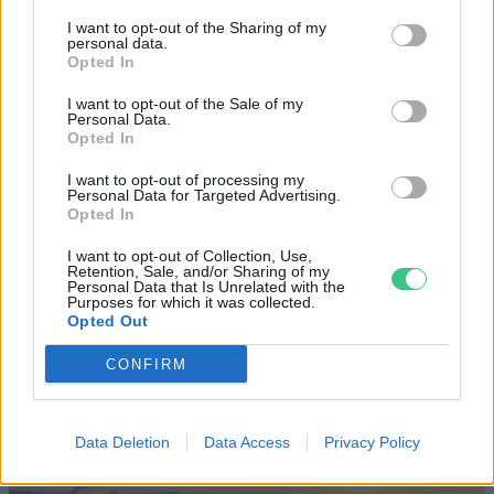
I want to opt-out of the Sharing of my
personal data.
Opted In
I want to opt-out of the Sale of my
Personal Data.
Szöllősi Gáborral, a Gardenfutura ügyvezetőjével beszélgettünk.
Opted In
I want to opt-out of processing my
Personal Data for Targeted Advertising.
Történelmi aszály sújtja Nagy-
Opted In
Britanniát is
I want to opt-out of Collection, Use,
Retention, Sale, and/or Sharing of my
SZEMLE
Personal Data that Is Unrelated with the
Purposes for which it was collected.
Opted Out
Elképesztő felvétel mutatja meg,
CONFIRM
mekkora a különbség az áradó és a
kiszáradó Duna között
Data Deletion
Data Access
Privacy Policy
ÉLŐ BOLYGÓNK