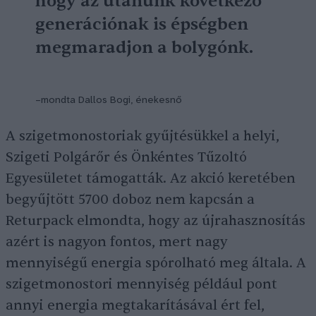
hogy az utánunk következő
generációnak is épségben
megmaradjon a bolygónk.
–mondta Dallos Bogi, énekesnő
A szigetmonostoriak gyűjtésükkel a helyi,
Szigeti Polgárőr és Önkéntes Tűzoltó
Egyesületet támogatták. Az akció keretében
begyűjtött 5700 doboz nem kapcsán a
Returpack elmondta, hogy az újrahasznosítás
azért is nagyon fontos, mert nagy
mennyiségű energia spórolható meg általa. A
szigetmonostori mennyiség például pont
annyi energia megtakarításával ért fel,