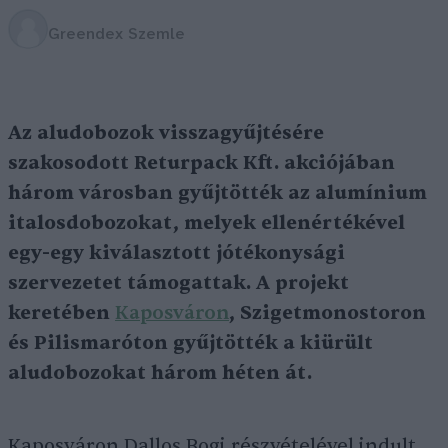
Greendex Szemle
Az aludobozok visszagyűjtésére
szakosodott Returpack Kft. akciójában
három városban gyűjtötték az alumínium
italosdobozokat, melyek ellenértékével
egy-egy kiválasztott jótékonysági
szervezetet támogattak. A projekt
keretében
Kaposváron
, Szigetmonostoron
és Pilismaróton gyűjtötték a kiürült
aludobozokat három héten át.
Kaposváron Dallos Bogi részvételével indult