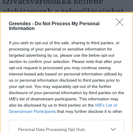
szivacsvárosokká kellene
alakítanunk a településeinket –
Podcast
Greendex -
Do Not Process My Personal
Information
Novák Zsombor
2 perc
PODCAST
If you wish to opt-out of the sale, sharing to third parties, or
processing of your personal or sensitive information for
targeted advertising by us, please use the below opt-out
section to confirm your selection. Please note that after your
opt-out request is processed you may continue seeing
interest-based ads based on personal information utilized by
us or personal information disclosed to third parties prior to
your opt-out. You may separately opt-out of the further
disclosure of your personal information by third parties on the
IAB’s list of downstream participants. This information may
also be disclosed by us to third parties on the
IAB’s List of
Downstream Participants
that may further disclose it to other
third parties.
Personal Data Processing Opt Outs