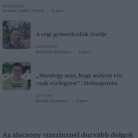
AGRÁRIUM
Granát-Galló Tímea
6 perc
A régi gyümölcsfák őrzője
AGRÁRIUM
Börzsey Barbara
6 perc
„Mindegy már, hogy milyen víz,
csak víz legyen” | Holnapután
JÖVŐNK
Novák Zsombor
3 perc
Az alacsony vízszintnél durvább dolgok