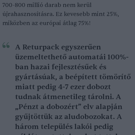
700-800 millió darab nem kerül
újrahasznosításra. Ez kevesebb mint 25%,
miközben az európai átlag 75%!
A Returpack egyszerűen
üzemeltethető automatái 100%-
ban hazai fejlesztésűek és
gyártásúak, a beépített tömörítő
miatt pedig 4-7 ezer dobozt
tudnak átmenetileg tárolni. A
„Pénzt a dobozért” elv alapján
gyűjtöttük az aludobozokat. A
három település lakói pedig