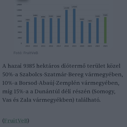
Fotó: FruitVeB
A hazai 9385 hektáros diótermő terület közel
50%-a Szabolcs-Szatmár-Bereg vármegyében,
10%-a Borsod-Abaúj-Zemplén vármegyében,
míg 15%-a a Dunántúl déli részén (Somogy,
Vas és Zala vármegyékben) található.
(
FruitVeB
)