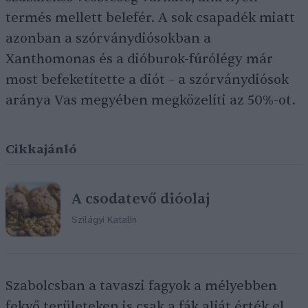
termés mellett belefér. A sok csapadék miatt
azonban a szórványdiósokban a
Xanthomonas és a dióburok-fúrólégy már
most befeketítette a diót – a szórványdiósok
aránya Vas megyében megközelíti az 50%-ot.
Cikkajánló
A csodatevő dióolaj
Szilágyi Katalin
Szabolcsban a tavaszi fagyok a mélyebben
fekvő területeken is csak a fák alját érték el,