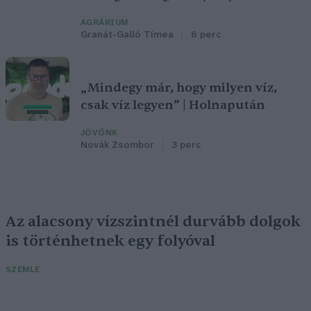
AGRÁRIUM
Granát-Galló Tímea
6 perc
„Mindegy már, hogy milyen víz,
csak víz legyen” | Holnapután
JÖVŐNK
Novák Zsombor
3 perc
Az alacsony vízszintnél durvább dolgok
is történhetnek egy folyóval
SZEMLE