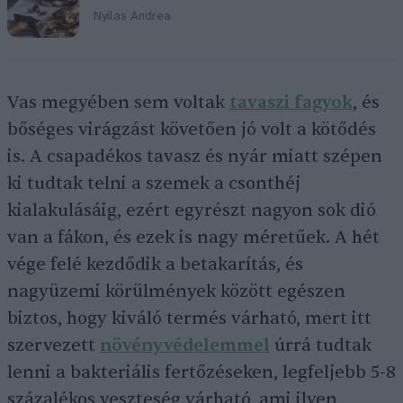
Nyilas Andrea
Vas megyében sem voltak
tavaszi fagyok
, és
bőséges virágzást követően jó volt a kötődés
is. A csapadékos tavasz és nyár miatt szépen
ki tudtak telni a szemek a csonthéj
kialakulásáig, ezért egyrészt nagyon sok dió
van a fákon, és ezek is nagy méretűek. A hét
vége felé kezdődik a betakarítás, és
nagyüzemi körülmények között egészen
biztos, hogy kiváló termés várható, mert itt
szervezett
növényvédelemmel
úrrá tudtak
lenni a bakteriális fertőzéseken, legfeljebb 5-8
százalékos veszteség várható, ami ilyen