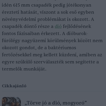
idén 615 mm csapadék pedig jótékonyan
érezteti hatását, viszont a sok eső egyben
növényvédelmi problémákat is okozott. A
csapadék döntő része a
dió
fejlődésének
fontos fázisaiban érkezett. A dióburok-
fúrólégy nagyüzemi körülmények között nem
okozott gondot, de a baktériumos
fertőzésekkel meg kellett küzdeni, amiben az
egyre szűkülő szerválaszték sem segítette a
termelők munkáját.
Cikkajánló
„Törve jó a dió, mogyoró”