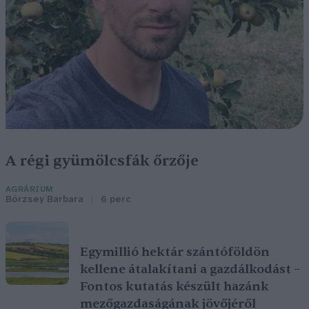
A régi gyümölcsfák őrzője
AGRÁRIUM
Börzsey Barbara
6 perc
Egymillió hektár szántóföldön
kellene átalakítani a gazdálkodást –
Fontos kutatás készült hazánk
mezőgazdaságának jövőjéről