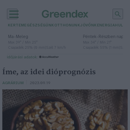
KERTEM
EGÉSZSÉGÜNK
OTTHONUNK
JÖVŐNK
ENERGIA
HULLA
–
–
Ma
Meleg
Péntek
Részben napos, 
Max 39° / Min 25°
Max 34° / Min 21°
Csapadék: 25% (0 mm)
Szél: 7 km/h
Csapadék: 55% (1 mm)
Szél: 
időjárási adatok:
Íme, az idei dióprognózis
AGRÁRIUM
2023.09.19