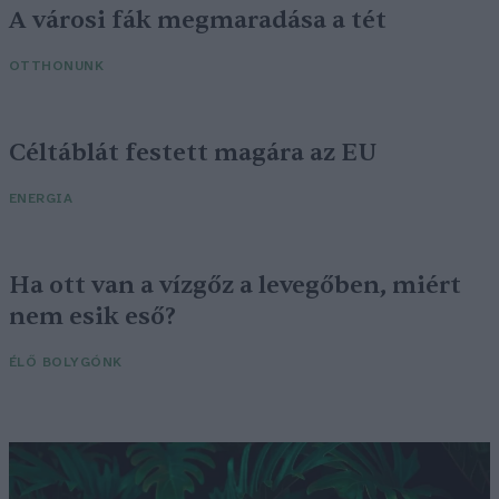
A városi fák megmaradása a tét
OTTHONUNK
Céltáblát festett magára az EU
ENERGIA
Ha ott van a vízgőz a levegőben, miért
nem esik eső?
ÉLŐ BOLYGÓNK