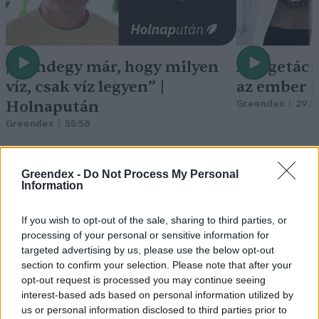
„Mindegy már, hogy milyen
A vegetáci
víz, csak víz legyen” |
az ember 
Holnapután
Greendex
29:5
Greendex
55:58
Greendex -
Do Not Process My Personal
Information
Pár éven belül
If you wish to opt-out of the sale, sharing to third parties, or
processing of your personal or sensitive information for
szivacsvárosokká kellene
targeted advertising by us, please use the below opt-out
alakítanunk a településeinket –
section to confirm your selection. Please note that after your
opt-out request is processed you may continue seeing
Podcast
interest-based ads based on personal information utilized by
us or personal information disclosed to third parties prior to
Novák Zsombor
2 perc
PODCAST