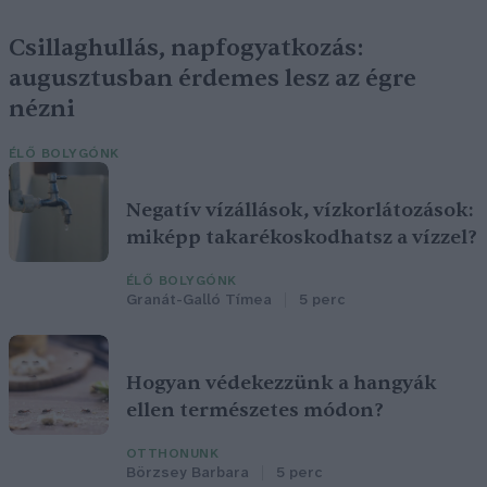
Csillaghullás, napfogyatkozás:
augusztusban érdemes lesz az égre
nézni
ÉLŐ BOLYGÓNK
Negatív vízállások, vízkorlátozások:
miképp takarékoskodhatsz a vízzel?
ÉLŐ BOLYGÓNK
Granát-Galló Tímea
5 perc
Hogyan védekezzünk a hangyák
ellen természetes módon?
OTTHONUNK
Börzsey Barbara
5 perc