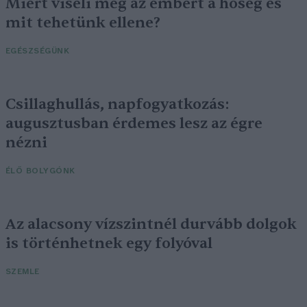
Miért viseli meg az embert a hőség és
mit tehetünk ellene?
EGÉSZSÉGÜNK
Csillaghullás, napfogyatkozás:
augusztusban érdemes lesz az égre
nézni
ÉLŐ BOLYGÓNK
Az alacsony vízszintnél durvább dolgok
is történhetnek egy folyóval
SZEMLE