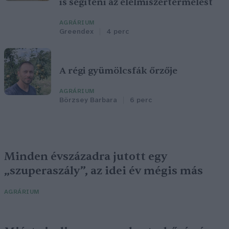
is segíteni az élelmiszertermelést
AGRÁRIUM
Greendex
4 perc
A régi gyümölcsfák őrzője
AGRÁRIUM
Börzsey Barbara
6 perc
Minden évszázadra jutott egy
„szuperaszály”, az idei év mégis más
AGRÁRIUM