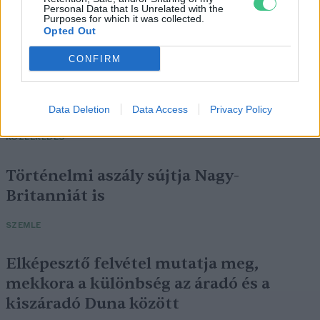
Personal Data that Is Unrelated with the
Purposes for which it was collected.
Opted Out
CONFIRM
Négy éven belül valósággá válhatnak az
elektromos repülőjáratok Európában
Data Deletion
Data Access
Privacy Policy
KÖZLEKEDÉS
Történelmi aszály sújtja Nagy-
Britanniát is
SZEMLE
Elképesztő felvétel mutatja meg,
mekkora a különbség az áradó és a
kiszáradó Duna között