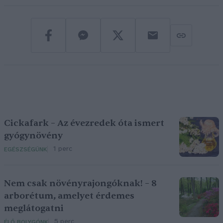
Cickafark – Az évezredek óta ismert
gyógynövény
1 perc
EGÉSZSÉGÜNK
Nem csak növényrajongóknak! – 8
arborétum, amelyet érdemes
meglátogatni
5 perc
ÉLŐ BOLYGÓNK