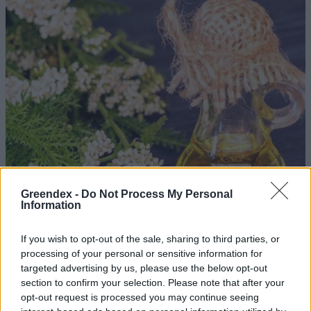
Greendex -
Do Not Process My Personal
Information
If you wish to opt-out of the sale, sharing to third parties, or
processing of your personal or sensitive information for
targeted advertising by us, please use the below opt-out
section to confirm your selection. Please note that after your
Ezt a növényt már az őskorban is ismerték, a népi gyógyászatban
opt-out request is processed you may continue seeing
pedig ma is számos betegség ellen használják.