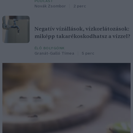
PODCAST
Novák Zsombor
2 perc
Negatív vízállások, vízkorlátozások:
miképp takarékoskodhatsz a vízzel?
ÉLŐ BOLYGÓNK
Granát-Galló Tímea
5 perc