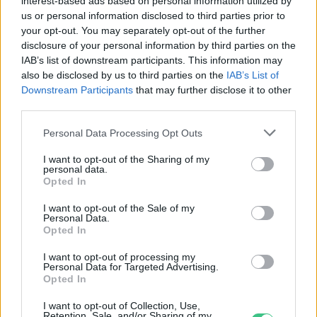
interest-based ads based on personal information utilized by
us or personal information disclosed to third parties prior to
your opt-out. You may separately opt-out of the further
Születésnapi programokkal várja a
disclosure of your personal information by third parties on the
IAB’s list of downstream participants. This information may
hétvégén a közönséget a 160 éves
also be disclosed by us to third parties on the
IAB’s List of
Fővárosi Állatkert
Downstream Participants
that may further disclose it to other
third parties.
ÉLŐ BOLYGÓNK
Personal Data Processing Opt Outs
Szedd magad őszibarack: itt vannak
I want to opt-out of the Sharing of my
a legjobb lelőhelyek!
personal data.
Opted In
SZEMLE
I want to opt-out of the Sale of my
Personal Data.
Opted In
I want to opt-out of processing my
Personal Data for Targeted Advertising.
Opted In
I want to opt-out of Collection, Use,
Retention, Sale, and/or Sharing of my