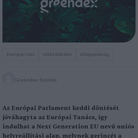
Európai Unió
zöld kilábalás
zöldgazdaság
Greendex Szemle
Az Európai Parlament keddi döntését
jóváhagyta az Európai Tanács, így
indulhat a Next Generation EU nevű uniós
helyreállítási alap, melynek gerincét a