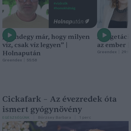
„Mindegy már, hogy milyen
A vegetáci
víz, csak víz legyen” |
az ember 
Holnapután
Greendex
29:5
Greendex
55:58
Cickafark – Az évezredek óta
ismert gyógynövény
Börzsey Barbara
1 perc
EGÉSZSÉGÜNK