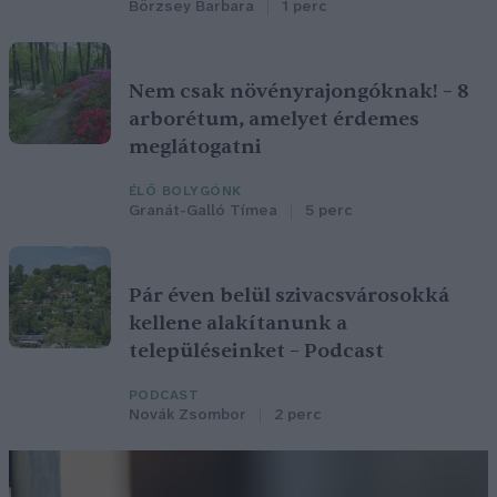
Börzsey Barbara
1 perc
Nem csak növényrajongóknak! – 8
arborétum, amelyet érdemes
meglátogatni
ÉLŐ BOLYGÓNK
Granát-Galló Tímea
5 perc
Pár éven belül szivacsvárosokká
kellene alakítanunk a
településeinket – Podcast
PODCAST
Novák Zsombor
2 perc