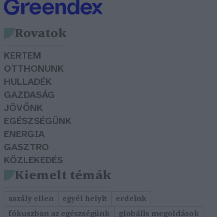
Rovatok
KERTEM
OTTHONUNK
HULLADÉK
GAZDASÁG
JÖVŐNK
EGÉSZSÉGÜNK
ENERGIA
GASZTRO
KÖZLEKEDÉS
Kiemelt témák
aszály ellen
egyél helyit
erdeink
fókuszban az egészségünk
globális megoldások