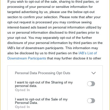
If you wish to opt-out of the sale, sharing to third parties, or
processing of your personal or sensitive information for
targeted advertising by us, please use the below opt-out
section to confirm your selection. Please note that after your
opt-out request is processed you may continue seeing
interest-based ads based on personal information utilized by
us or personal information disclosed to third parties prior to
your opt-out. You may separately opt-out of the further
A vitorlavirág ideális szobanövény, hiszen kiválóan tűri a meleget
disclosure of your personal information by third parties on the
és a fényszegény környezetet.
IAB’s list of downstream participants. This information may
also be disclosed by us to third parties on the
IAB’s List of
Downstream Participants
that may further disclose it to other
third parties.
Születésnapi programokkal várja a
hétvégén a közönséget a 160 éves
Personal Data Processing Opt Outs
Fővárosi Állatkert
I want to opt-out of the Sharing of my
personal data.
ÉLŐ BOLYGÓNK
Opted In
Szedd magad őszibarack: itt vannak
I want to opt-out of the Sale of my
Personal Data.
a legjobb lelőhelyek!
Opted In