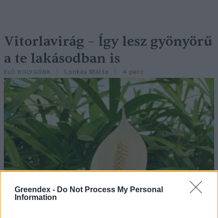
Vitorlavirág – Így lesz gyönyörű
a te lakásodban is
Lonkay Márta
4 perc
ÉLŐ BOLYGÓNK
Greendex -
Do Not Process My Personal
Information