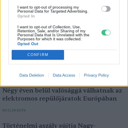
SZEMLE
I want to opt-out of processing my
Personal Data for Targeted Advertising.
Opted In
I want to opt-out of Collection, Use,
Retention, Sale, and/or Sharing of my
Personal Data that Is Unrelated with the
Purposes for which it was collected.
Opted Out
CONFIRM
Data Deletion
Data Access
Privacy Policy
Négy éven belül valósággá válhatnak az
elektromos repülőjáratok Európában
KÖZLEKEDÉS
Történelmi aszály sújtja Nagy-