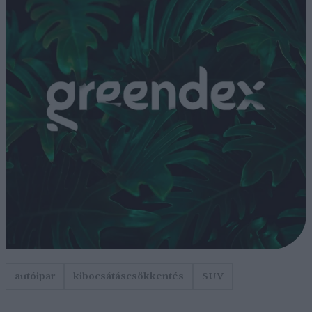
autóipar
kibocsátáscsökkentés
SUV