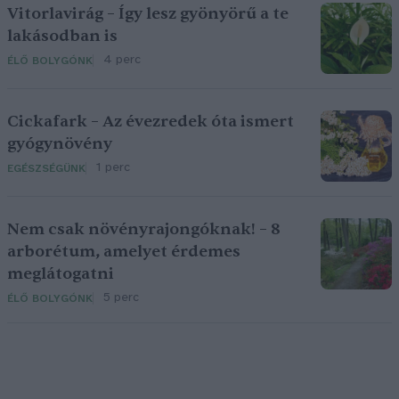
Vitorlavirág – Így lesz gyönyörű a te
lakásodban is
4 perc
ÉLŐ BOLYGÓNK
Cickafark – Az évezredek óta ismert
gyógynövény
1 perc
EGÉSZSÉGÜNK
Nem csak növényrajongóknak! – 8
arborétum, amelyet érdemes
meglátogatni
5 perc
ÉLŐ BOLYGÓNK