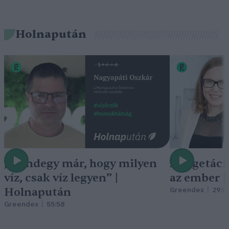
Holnapután
„Mindegy már, hogy milyen
A vegetáci
víz, csak víz legyen” |
az ember 
Holnapután
Greendex
29:5
Greendex
55:58