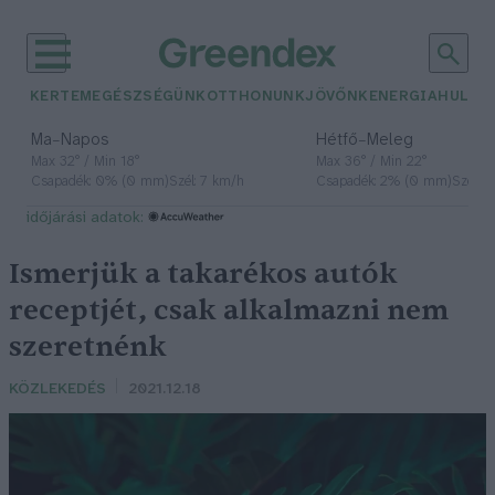
KERTEM
EGÉSZSÉGÜNK
OTTHONUNK
JÖVŐNK
ENERGIA
HULLA
–
–
Ma
Napos
Hétfő
Meleg
Max 32° / Min 18°
Max 36° / Min 22°
Csapadék: 0% (0 mm)
Szél: 7 km/h
Csapadék: 2% (0 mm)
Szél: 
időjárási adatok:
Ismerjük a takarékos autók
receptjét, csak alkalmazni nem
szeretnénk
KÖZLEKEDÉS
2021.12.18