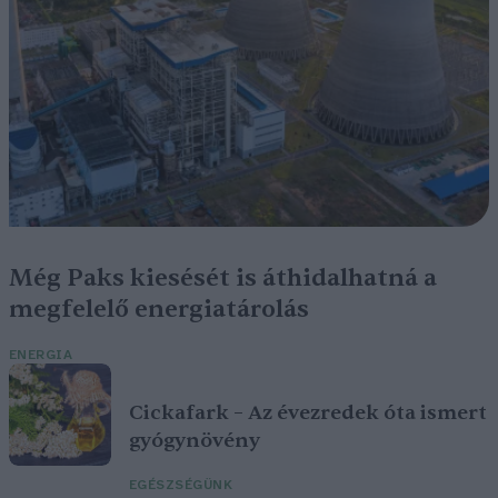
Még Paks kiesését is áthidalhatná a
megfelelő energiatárolás
ENERGIA
Cickafark – Az évezredek óta ismert
gyógynövény
EGÉSZSÉGÜNK