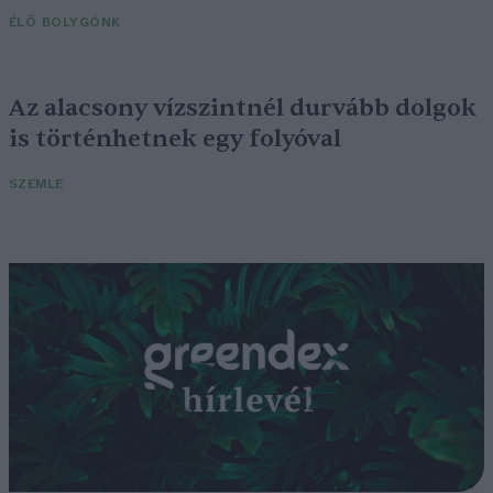
ÉLŐ BOLYGÓNK
Az alacsony vízszintnél durvább dolgok
is történhetnek egy folyóval
SZEMLE