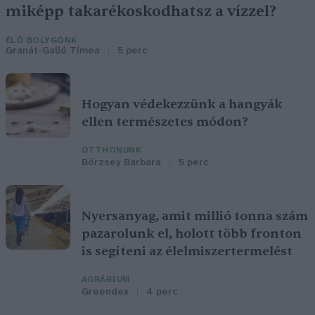
miképp takarékoskodhatsz a vízzel?
ÉLŐ BOLYGÓNK
Granát-Galló Tímea
5 perc
Hogyan védekezzünk a hangyák
ellen természetes módon?
OTTHONUNK
Börzsey Barbara
5 perc
Nyersanyag, amit millió tonna szám
pazarolunk el, holott több fronton
is segíteni az élelmiszertermelést
AGRÁRIUM
Greendex
4 perc