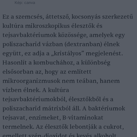
Kép: canva
Ez a szemcsés, áttetsző, kocsonyás szerkezetű
kultúra mikroszkopikus élesztők és
tejsavbaktériumok közössége, amelyek egy
poliszacharid vázban (dextranban) élnek
együtt, ez adja a „kristályos” megjelenést.
Hasonlít a kombuchához, a különbség
elsősorban az, hogy az említett
mikroorganizmusok nem teában, hanem
vízben élnek. A kultúra
tejsavbaktériumokból, élesztőkből és a
poliszacharid mátrixból áll. A baktériumok
tejsavat, enzimeket, B-vitaminokat
termelnek. Az élesztők lebontják a cukrot,
emellett szén-dioxidot és kevés alkoholt