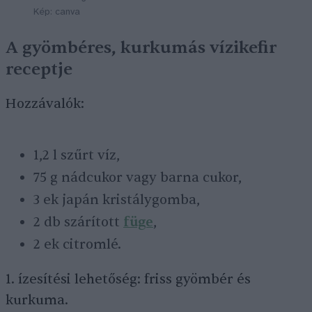
Kép: canva
A gyömbéres, kurkumás vízikefir
receptje
Hozzávalók:
1,2 l szűrt víz,
75 g nádcukor vagy barna cukor,
3 ek japán kristálygomba,
2 db szárított
füge
,
2 ek citromlé.
1. ízesítési lehetőség: friss gyömbér és
kurkuma.