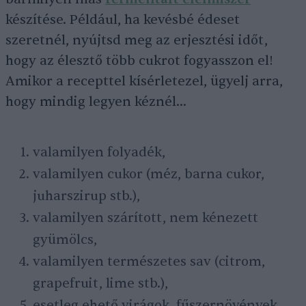
készítése. Például, ha kevésbé édeset
szeretnél, nyújtsd meg az erjesztési időt,
hogy az élesztő több cukrot fogyasszon el!
Amikor a recepttel kísérletezel, ügyelj arra,
hogy mindig legyen kéznél…
valamilyen folyadék,
valamilyen cukor (méz, barna cukor,
juharszirup stb.),
valamilyen szárított, nem kénezett
gyümölcs,
valamilyen természetes sav (citrom,
grapefruit, lime stb.),
esetleg ehető virágok, fűszernövények,