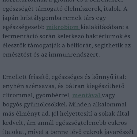
egészségét támogató élelmiszerek, italok. A
japán kristálygomba remek társ egy
egészségesebb
mikrobiom
kialakításában: a
fermentáció során keletkező baktériumok és
élesztők támogatják a bélflórát, segíthetik az
emésztést és az immunrendszert.
Emellett frissítő, egészséges és könnyű ital:
enyhén szénsavas, és bátran kiegészíthető
citrommal, gyömbérrel,
mentával
vagy
bogyós gyümölcsökkel. Minden alkalommal
más élményt ad. Jól helyettesíti a sokak által
kedvelt, ám annál egészségtelenebb cukros
italokat, mivel a benne lévő cukrok javarészét