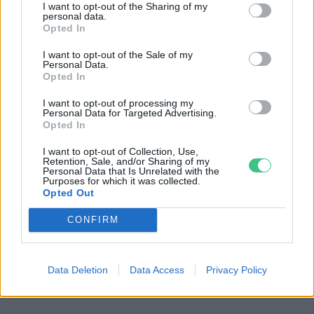
I want to opt-out of the Sharing of my
Habár a legtöbb jótékony élelmiszerről az a
personal data.
Opted In
hír is járja, hogy a rák ellenszere lehet,
I want to opt-out of the Sale of my
vizsgálatok kimutatták, hogy a kefirszemcsék
Personal Data.
Opted In
segíthetnek csökkenteni a
vastagbél-
, a
mell-
és a vérráksejtek növekedését a
I want to opt-out of processing my
Personal Data for Targeted Advertising.
szervezetben.
Opted In
I want to opt-out of Collection, Use,
Retention, Sale, and/or Sharing of my
Egyes
kutatások
pedig arra utalnak, hogy a
Personal Data that Is Unrelated with the
Purposes for which it was collected.
nagyobb mennyiségű probiotikum bevitele
Opted Out
segíthet a rák megelőzésében és
CONFIRM
kezelésében azáltal, hogy fokozza a szervezet
immunválaszát, és segít szabályozni a
Data Deletion
Data Access
Privacy Policy
gyulladás szintjét.