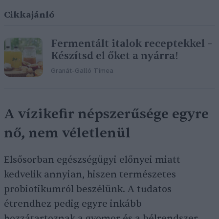
Cikkajánló
Fermentált italok receptekkel –
Készítsd el őket a nyárra!
Granát-Galló Tímea
A vízikefir népszerűsége egyre
nő, nem véletlenül
Elsősorban egészségügyi előnyei miatt
kedvelik annyian, hiszen természetes
probiotikumról beszélünk. A tudatos
étrendhez pedig egyre inkább
hozzátartoznak a gyomor és a bélrendszer