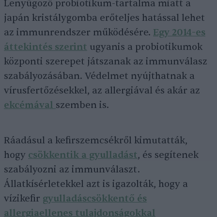
Lenyűgöző probiotikum-tartalma miatt a
japán kristálygomba erőteljes hatással lehet
az immunrendszer működésére.
Egy 2014-es
áttekintés szerint
ugyanis a probiotikumok
központi szerepet játszanak az immunválasz
szabályozásában. Védelmet nyújthatnak a
vírusfertőzésekkel, az allergiával és akár az
ekcémával
szemben is.
Ráadásul a kefirszemcsékről kimutatták,
hogy
csökkentik a gyulladást
, és segítenek
szabályozni az immunválaszt.
Állatkísérletekkel azt is igazolták, hogy a
vízikefir
gyulladáscsökkentő és
allergiaellenes tulajdonságokkal