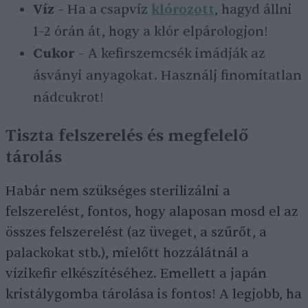
Víz
– Ha a csapvíz
klórozott
, hagyd állni
1–2 órán át, hogy a klór elpárologjon!
Cukor
– A kefirszemcsék imádják az
ásványi anyagokat. Használj finomítatlan
nádcukrot!
Tiszta felszerelés és megfelelő
tárolás
Habár nem szükséges sterilizálni a
felszerelést, fontos, hogy alaposan mosd el az
összes felszerelést (az üveget, a szűrőt, a
palackokat stb.), mielőtt hozzálátnál a
vízikefir elkészítéséhez. Emellett a japán
kristálygomba tárolása is fontos! A legjobb, ha