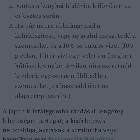
Fontos a konyhai higiénia, különösen az
erjesztés során.
Ha pár napra abbahagynád a
kefirkészítést, vagy nyaralni mész, tedd a
szemcséket és a 10%-os cukros vizet (100
g cukor, 1 liter víz) egy fedetlen üvegbe a
hűtőszekrénybe! Amikor újra szeretnéd
kezdeni, egyszerűen öblítsd le a
szemcséket, és használd őket az
alaprecept szerint!
A japán kristálygomba ráadásul rengeteg
lehetőséget tartogat; a kísérletezés
netovábbja, akárcsak a kombucha vagy
bármilyen más
fermentált élelmiszer