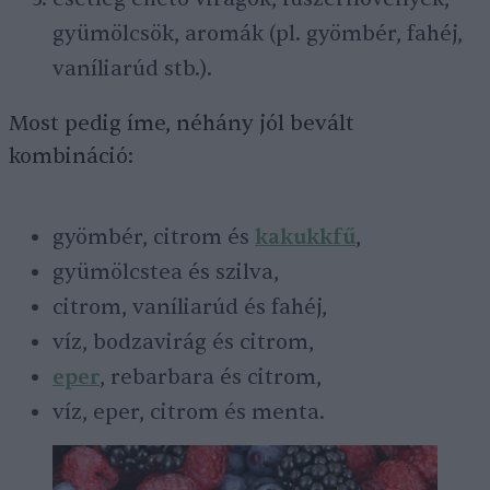
gyümölcsök, aromák (pl. gyömbér, fahéj,
vaníliarúd stb.).
Most pedig íme, néhány jól bevált
kombináció:
gyömbér, citrom és
kakukkfű
,
gyümölcstea és szilva,
citrom, vaníliarúd és fahéj,
víz, bodzavirág és citrom,
eper
, rebarbara és citrom,
víz, eper, citrom és menta.