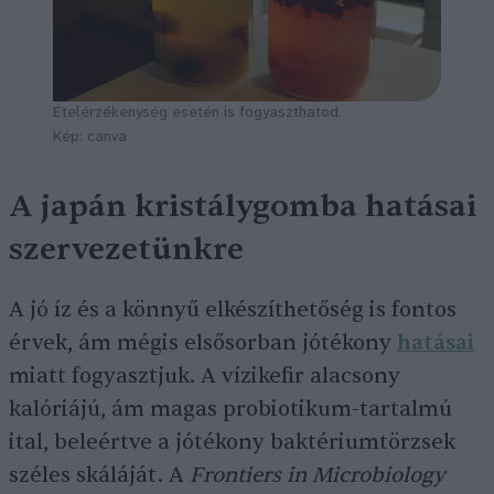
Ételérzékenység esetén is fogyaszthatod.
Kép: canva
A japán kristálygomba hatásai
szervezetünkre
A jó íz és a könnyű elkészíthetőség is fontos
érvek, ám mégis elsősorban jótékony
hatásai
miatt fogyasztjuk. A vízikefir alacsony
kalóriájú, ám magas probiotikum-tartalmú
ital, beleértve a jótékony baktériumtörzsek
széles skáláját. A
Frontiers in Microbiology