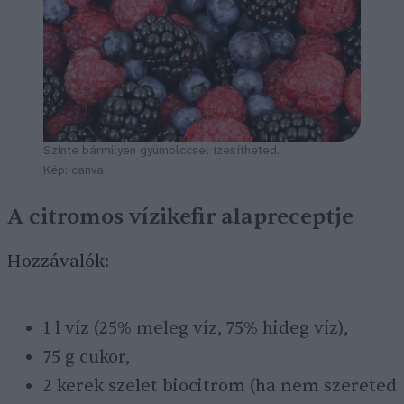
Szinte bármilyen gyümölccsel ízesítheted.
Kép: canva
A citromos vízikefir alapreceptje
Hozzávalók:
1 l víz (25% meleg víz, 75% hideg víz),
75 g cukor,
2 kerek szelet biocitrom (ha nem szereted