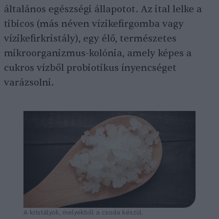
általános egészségi állapotot. Az ital lelke a
tibicos (más néven vízikefirgomba vagy
vízikefirkristály), egy élő, természetes
mikroorganizmus-kolónia, amely képes a
cukros vízből probiotikus ínyencséget
varázsolni.
A kristályok, melyekből a csoda készül.