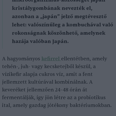
mikroorganizmus-közösséget
japán
kristálygombának nevezték el
,
azonban a „japán” jelző megtévesztő
lehet: valószínűleg a kombuchával való
rokonságnak köszönhető, amelynek
hazája valóban Japán.
A hagyományos
kefirrel
ellentétben, amely
tehén-, juh- vagy kecsketejből készül, a
vízikefir alapja cukros víz, amit a fent
jellemzett kultúrával kombinálnak. A
keveréket jellemzően 24–48 órán át
fermentálják, így jön létre az a probiotikus
ital, amely gazdag jótékony baktériumokban.