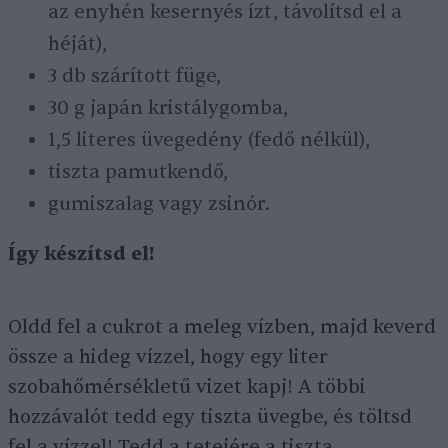
az enyhén kesernyés ízt, távolítsd el a
héját),
3 db szárított füge,
30 g japán kristálygomba,
1,5 literes üvegedény (fedő nélkül),
tiszta pamutkendő,
gumiszalag vagy zsinór.
Így készítsd el!
Oldd fel a cukrot a meleg vízben, majd keverd
össze a hideg vízzel, hogy egy liter
szobahőmérsékletű vizet kapj! A többi
hozzávalót tedd egy tiszta üvegbe, és töltsd
fel a vízzel! Tedd a tetejére a tiszta