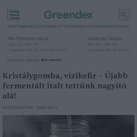
KERTEM
EGÉSZSÉGÜNK
OTTHONUNK
JÖVŐNK
ENERGIA
HULLA
–
–
Ma
Részben napos
Vasárnap
Napos
Max 32° / Min 19°
Max 33° / Min 18°
Csapadék: 5% (0 mm)
Szél: 9 km/h
Csapadék: 0% (0 mm)
Szél: 
időjárási adatok:
Kristálygomba, vízikefir – Újabb
fermentált italt tettünk nagyító
alá!
EGÉSZSÉGÜNK
2025.10.21