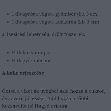
1 db apróra vágott gyömbér (kb. 3 cm)
1 db apróra vágott kurkuma (kb. 3 cm)
2. ízesítési lehetőség: őrölt fűszerek.
¼ tk kurkumapor
¼ tk gyömbérpor
A kefir erjesztése
Öntsd a vizet az üvegbe! Add hozzá a cukrot,
és keverd jól össze! Add hozzá a többi
hozzávalót is! Hagyd erjedni