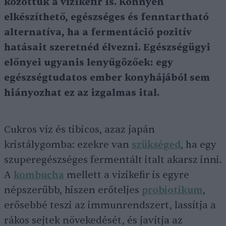
közöttük a vízikefir is. Könnyen
elkészíthető, egészséges és fenntartható
alternatíva, ha a fermentáció pozitív
hatásait szeretnéd élvezni. Egészségügyi
előnyei ugyanis lenyűgözőek: egy
egészségtudatos ember konyhájából sem
hiányozhat ez az izgalmas ital.
Cukros víz és tibicos, azaz japán
kristálygomba: ezekre van
szükséged
, ha egy
szuperegészséges fermentált italt akarsz inni.
A
kombucha
mellett a vízikefir is egyre
népszerűbb, hiszen erőteljes
probiotikum
,
erősebbé teszi az immunrendszert, lassítja a
rákos sejtek növekedését, és javítja az