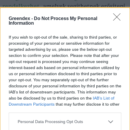
rendelkezhet,
amelyek segíthetnek erősíteni
az immunitást.
Greendex -
Do Not Process My Personal
Information
If you wish to opt-out of the sale, sharing to third parties, or
processing of your personal or sensitive information for
targeted advertising by us, please use the below opt-out
section to confirm your selection. Please note that after your
opt-out request is processed you may continue seeing
interest-based ads based on personal information utilized by
us or personal information disclosed to third parties prior to
your opt-out. You may separately opt-out of the further
disclosure of your personal information by third parties on the
IAB’s list of downstream participants. This information may
Az immunrendszered is szeretni fogja.
also be disclosed by us to third parties on the
IAB’s List of
Kép: canva
Downstream Participants
that may further disclose it to other
third parties.
3. Segíthet a rákos sejtek elleni
küzdelemben
Personal Data Processing Opt Outs