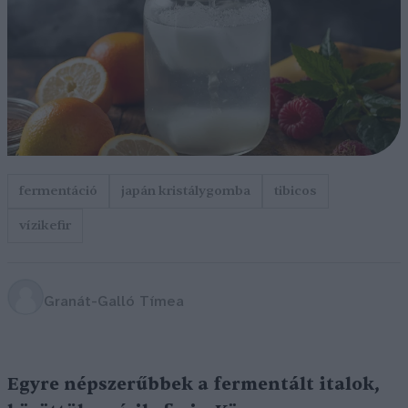
fermentáció
japán kristálygomba
tibicos
vízikefir
Granát-Galló Tímea
Egyre népszerűbbek a fermentált italok,