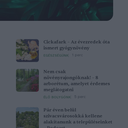
Cickafark – Az évezredek óta
ismert gyógynövény
1 perc
EGÉSZSÉGÜNK
Nem csak
növényrajongóknak! – 8
arborétum, amelyet érdemes
meglátogatni
5 perc
ÉLŐ BOLYGÓNK
Pár éven belül
szivacsvárosokká kellene
alakítanunk a településeinket