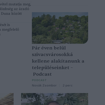
vétel mutatja meg,
lönbség az áradó
ó Duna között
sét is
a megfelelő
s
Pár éven belül
szivacsvárosokká
kellene alakítanunk a
településeinket –
Podcast
PODCAST
Novák Zsombor
2 perc