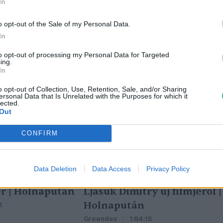
In
o opt-out of the Sale of my Personal Data.
In
to opt-out of processing my Personal Data for Targeted
ing.
In
o opt-out of Collection, Use, Retention, Sale, and/or Sharing
ersonal Data that Is Unrelated with the Purposes for which it
lected.
Out
CONFIRM
Data Deletion
Data Access
Privacy Policy
tüzek legfőbb
Nincs élet víz nélkül? –
r | Holnapután
Ljasuk Dimitry új filmjéről |
Holnapután
3
Greendex
1:04:15