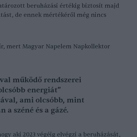
tározott beruházási értékig biztosít majd
tást, de ennek mértékéről még nincs
hír, mert Magyar Napelem Napkollektor
ával működő rendszerei
lcsóbb energiát”
ával, ami olcsóbb, mint
n a széné és a gázé.
ogy aki 2023 végéig elvégzi a beruházását,