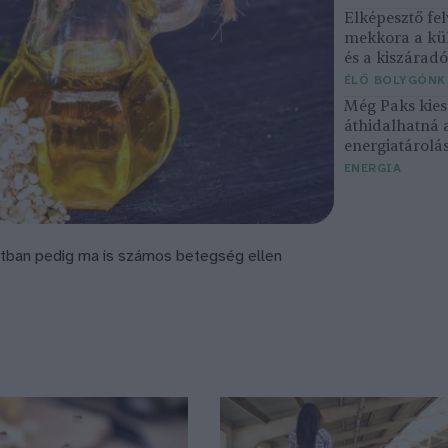
Elképesztő fel
mekkora a kü
és a kiszárad
ÉLŐ BOLYGÓNK
Még Paks kiesé
áthidalhatná 
energiatárolá
ENERGIA
zatban pedig ma is számos betegség ellen