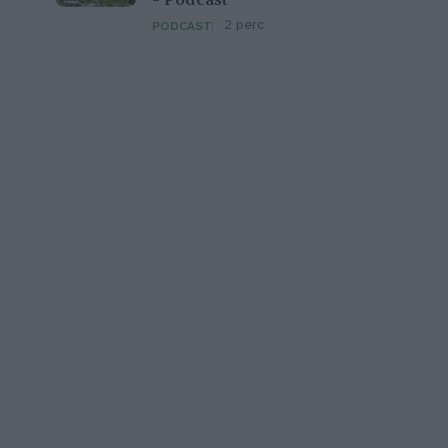
– Podcast
2 perc
PODCAST