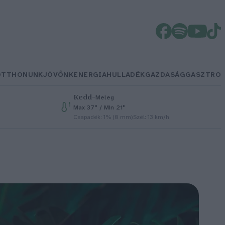
OTTHONUNK
JÖVŐNK
ENERGIA
HULLADÉK
GAZDASÁG
GASZTRO
Kedd
–
Meleg
Max 37° / Min 21°
Csapadék: 1% (0 mm)
Szél: 13 km/h