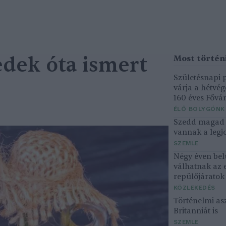
edek óta ismert
Születésnapi
várja a hétvé
160 éves Fővár
ÉLŐ BOLYGÓNK
Szedd magad ő
vannak a legjo
SZEMLE
Négy éven bel
válhatnak az 
repülőjárato
KÖZLEKEDÉS
Történelmi asz
Britanniát is
SZEMLE