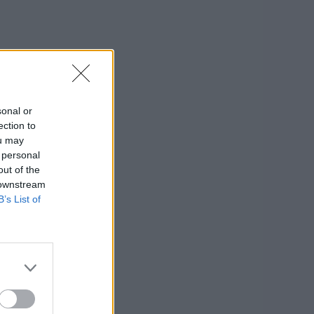
sonal or
ection to
ou may
 personal
out of the
 downstream
B’s List of