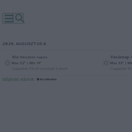
2026. AUGUSZTUS 8.
Ma
–
Vasárnap
–
Részben napos
Max 32° / Min 19°
Max 33° / Mi
Csapadék: 5% (0 mm)
Szél: 9 km/h
Csapadék: 0
időjárási adatok: