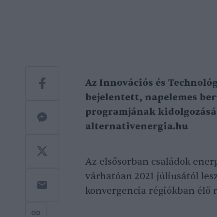
Az Innovációs és Technoló
bejelentett, napelemes be
programjának kidolgozásá
alternativenergia.hu
Az elsősorban családok energ
várhatóan 2021 júliusától le
konvergencia régiókban élő 