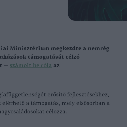
giai Minisztérium megkezdte a nemrég
ruházások támogatását célzó
t —
számolt be róla
az
iafüggetlenségét erősítő fejlesztésekhez,
sz elérhető a támogatás, mely elsősorban a
nagycsaládosokat célozza.