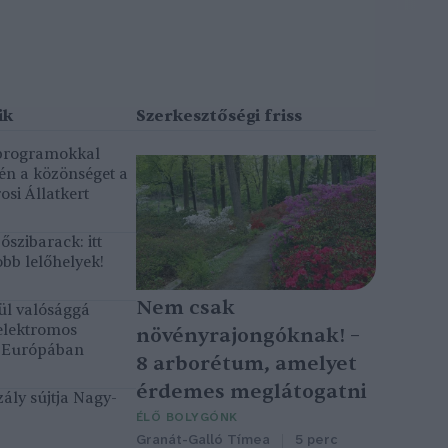
 programokkal
gén a közönséget a
osi Állatkert
szibarack: itt
bb lelőhelyek!
Nem csak
ül valósággá
elektromos
növényrajongóknak! –
k Európában
8 arborétum, amelyet
érdemes meglátogatni
ály sújtja Nagy-
ÉLŐ BOLYGÓNK
Granát-Galló Tímea
5 perc