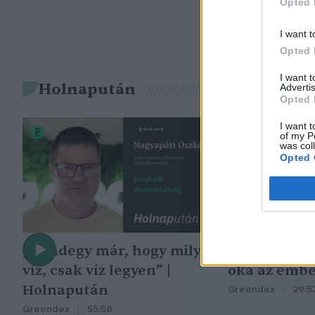
Opted 
I want t
Opted 
I want 
Holnapután
Advertis
Opted 
I want t
of my P
was col
Opted 
„Mindegy már, hogy milyen
A vegetáció
víz, csak víz legyen” |
oka az embe
Holnapután
Greendex
29:5
Greendex
55:58