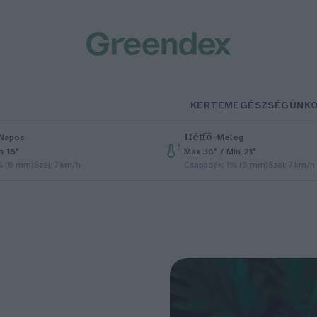
KERTEM
EGÉSZSÉGÜNK
Hétfő
–
Napos
Meleg
n 18°
Max 36° / Min 21°
% (0 mm)
Szél: 7 km/h
Csapadék: 1% (0 mm)
Szél: 7 km/h