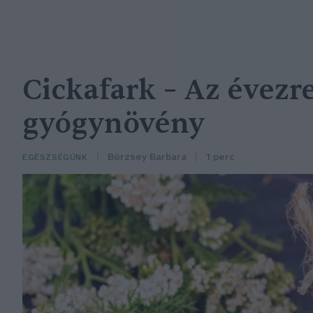
Cickafark – Az évezr
gyógynövény
Börzsey Barbara
1 perc
EGÉSZSÉGÜNK