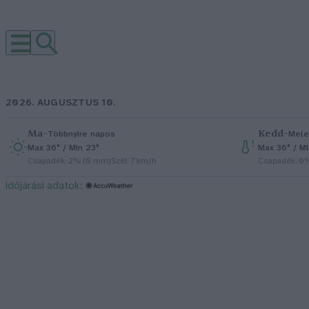
2026. AUGUSZTUS 10.
Ma
–
Kedd
–
Többnyire napos
Mele
Max 36° / Min 23°
Max 36° / M
Csapadék: 2% (0 mm)
Szél: 7 km/h
Csapadék: 0
időjárási adatok: