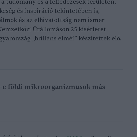
a tudomány és a felfedezések területén,
ség és inspiráció tekintetében is,
 álmok és az elhivatottság nem ismer
Nemzetközi Űrállomáson 25 kísérletet
yarország „briliáns elméi” készítettek elő.
-e földi mikroorganizmusok más