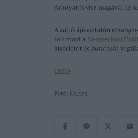
Aranyat is visz magával az ű
A sajtótájékoztatón elhangzot
tölt majd a
Nemzetközi Űrá
kísérletét és kutatását végzik
(
MTI
)
Fotó: Canva