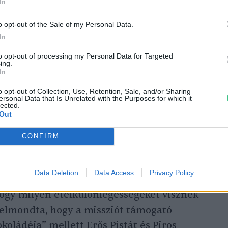
In
ult meg, hogy „akkor egészséges egy csapat,
o opt-out of the Sale of my Personal Data.
In
to opt-out of processing my Personal Data for Targeted
ing.
In
o opt-out of Collection, Use, Retention, Sale, and/or Sharing
ersonal Data that Is Unrelated with the Purposes for which it
lected.
sztés az űrben
Out
CONFIRM
Data Deletion
Data Access
Privacy Policy
hogy milyen ételkülönlegességeket visznek
elmondta, hogy a missziót támogató
okoládéja” mellett Erős Pistát és Piros