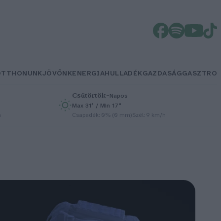
OTTHONUNK
JÖVŐNK
ENERGIA
HULLADÉK
GAZDASÁG
GASZTRO
Csütörtök
–
Napos
Max 31° / Min 17°
h
Csapadék: 0% (0 mm)
Szél: 9 km/h