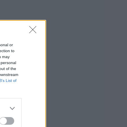
sonal or
ection to
ou may
 personal
out of the
 downstream
B’s List of