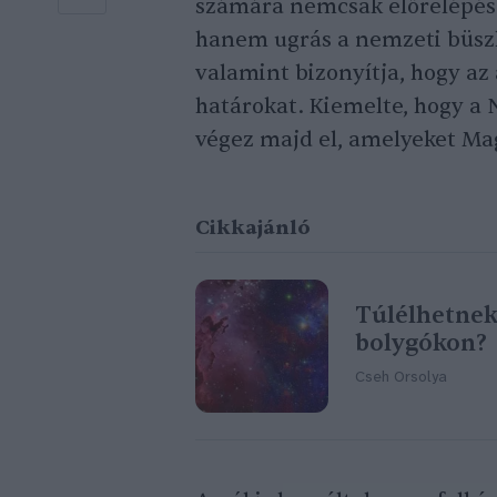
számára nemcsak előrelépés 
hanem ugrás a nemzeti büszke
valamint bizonyítja, hogy az
határokat. Kiemelte, hogy a 
végez majd el, amelyeket Mag
Cikkajánló
Túlélhetnek
bolygókon?
Cseh Orsolya