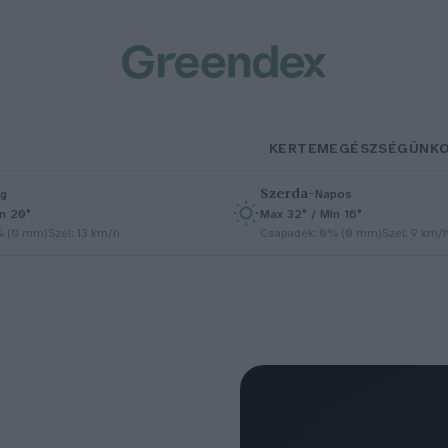
KERTEM
EGÉSZSÉGÜNK
Szerda
–
g
Napos
in 20°
Max 32° / Min 16°
% (0 mm)
Szél: 13 km/h
Csapadék: 0% (0 mm)
Szél: 9 km/