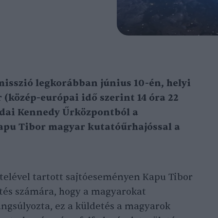
isszió legkorábban június 10-én, helyi
r (közép-európai idő szerint 14 óra 22
ridai Kennedy Űrközpontból a
apu Tibor magyar kutatóűrhajóssal a
telével tartott sajtóeseményen Kapu Tibor
tés számára, hogy a magyarokat
angsúlyozta, ez a küldetés a magyarok