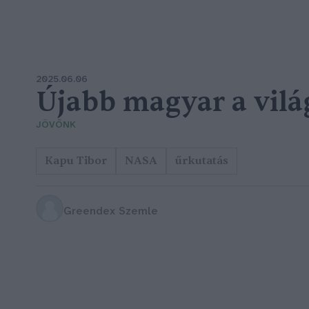
2025.06.06
Újabb magyar a vil
JÖVŐNK
Kapu Tibor
NASA
űrkutatás
Greendex Szemle