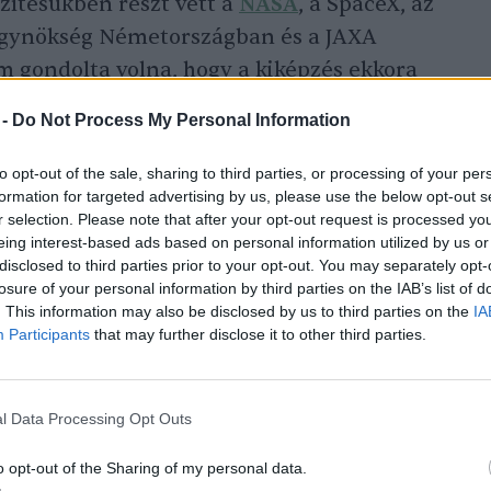
észítésükben részt vett a
NASA
, a SpaceX, az
ügynökség Németországban és a JAXA
m gondolta volna, hogy a kiképzés ekkora
 -
Do Not Process My Personal Information
to opt-out of the sale, sharing to third parties, or processing of your per
ott helikopterből, a
formation for targeted advertising by us, please use the below opt-out s
xikónál, Floridában
r selection. Please note that after your opt-out request is processed y
eing interest-based ads based on personal information utilized by us or
. Ezáltal
disclosed to third parties prior to your opt-out. You may separately opt-
losure of your personal information by third parties on the IAB’s list of
és összeszedettnek
. This information may also be disclosed by us to third parties on the
IA
Participants
that may further disclose it to other third parties.
 a Joy (Öröm) névre keresztelt kis
l Data Processing Opt Outs
talanság
állapotának elérését jelzi majd a
o opt-out of the Sharing of my personal data.
n Kapu Tibor elmondta: személyes mottója,