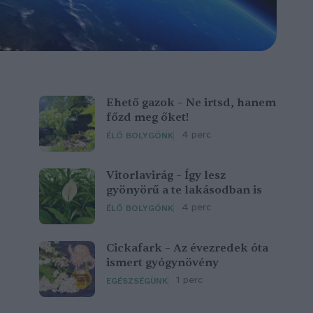
Ehető gazok – Ne irtsd, hanem
főzd meg őket!
4 perc
ÉLŐ BOLYGÓNK
Vitorlavirág – Így lesz
gyönyörű a te lakásodban is
4 perc
ÉLŐ BOLYGÓNK
Cickafark – Az évezredek óta
ismert gyógynövény
1 perc
EGÉSZSÉGÜNK