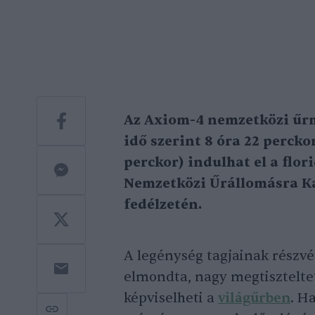
Az Axiom-4 nemzetközi űrm
idő szerint 8 óra 22 percko
perckor) indulhat el a flo
Nemzetközi Űrállomásra K
fedélzetén.
A legénység tagjainak részvé
elmondta, nagy megtisztelte
képviselheti a
világűrben
. H