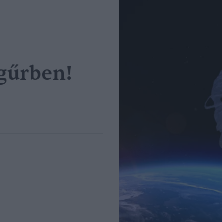
ágűrben!