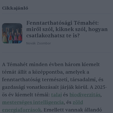
Cikkajánló
Fenntarthatósági Témahét:
miről szól, kiknek szól, hogyan
csatlakozhatsz te is?
Novák Zsombor
A Témahét minden évben három kiemelt
témát állít a középpontba, amelyek a
fenntarthatóság természeti, társadalmi, és
gazdasági vonatkozásait járják körül. A 2025-
ös év kiemelt témái:
talaj
és
biodiverzitás
,
mesterséges intelligencia
, és
zöld
energiaforrások
.
Emellett vannak állandó