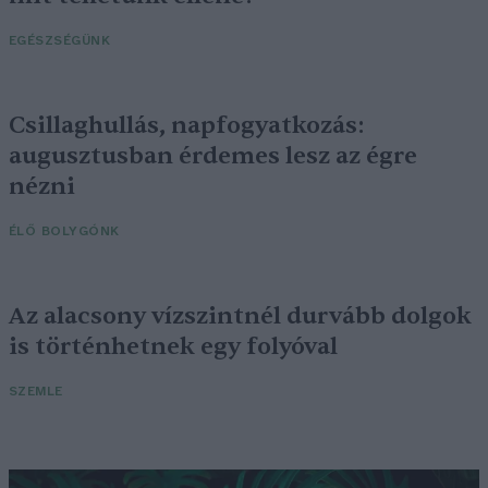
EGÉSZSÉGÜNK
Csillaghullás, napfogyatkozás:
augusztusban érdemes lesz az égre
nézni
ÉLŐ BOLYGÓNK
Az alacsony vízszintnél durvább dolgok
is történhetnek egy folyóval
SZEMLE