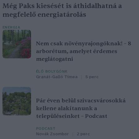
Még Paks kiesését is áthidalhatná a
megfelelő energiatárolás
ENERGIA
Nem csak növényrajongóknak! – 8
arborétum, amelyet érdemes
meglátogatni
ÉLŐ BOLYGÓNK
Granát-Galló Tímea
5 perc
Pár éven belül szivacsvárosokká
kellene alakítanunk a
településeinket – Podcast
PODCAST
Novák Zsombor
2 perc