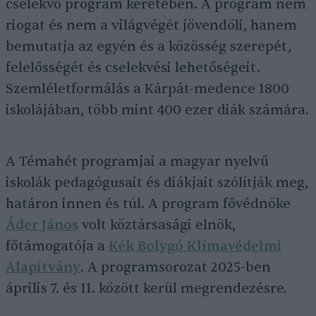
cselekvő program keretében. A program nem
riogat és nem a világvégét jövendöli, hanem
bemutatja az egyén és a közösség szerepét,
felelősségét és cselekvési lehetőségeit.
Szemléletformálás a Kárpát-medence 1800
iskolájában, több mint 400 ezer diák számára.
A Témahét programjai a magyar nyelvű
iskolák pedagógusait és diákjait szólítják meg,
határon innen és túl. A program fővédnöke
Áder János
volt köztársasági elnök,
főtámogatója a
Kék Bolygó Klímavédelmi
Alapítvány
. A programsorozat 2025-ben
április 7. és 11. között kerül megrendezésre.