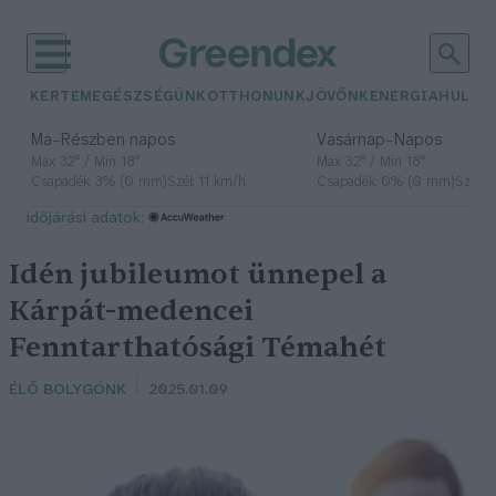
KERTEM
EGÉSZSÉGÜNK
OTTHONUNK
JÖVŐNK
ENERGIA
HULLA
–
–
Ma
Részben napos
Vasárnap
Napos
Max 32° / Min 18°
Max 32° / Min 18°
Csapadék: 3% (0 mm)
Szél: 11 km/h
Csapadék: 0% (0 mm)
Szél: 
időjárási adatok:
Idén jubileumot ünnepel a
Kárpát-medencei
Fenntarthatósági Témahét
ÉLŐ BOLYGÓNK
2025.01.09