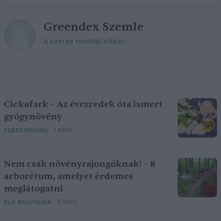
Greendex Szemle
A szerző további cikkei
Cickafark – Az évezredek óta ismert
gyógynövény
1 perc
EGÉSZSÉGÜNK
Nem csak növényrajongóknak! – 8
arborétum, amelyet érdemes
meglátogatni
5 perc
ÉLŐ BOLYGÓNK