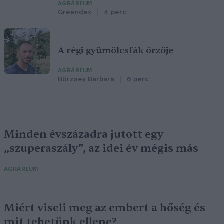
AGRÁRIUM
Greendex
4 perc
A régi gyümölcsfák őrzője
AGRÁRIUM
Börzsey Barbara
6 perc
Minden évszázadra jutott egy
„szuperaszály”, az idei év mégis más
AGRÁRIUM
Miért viseli meg az embert a hőség és
mit tehetünk ellene?