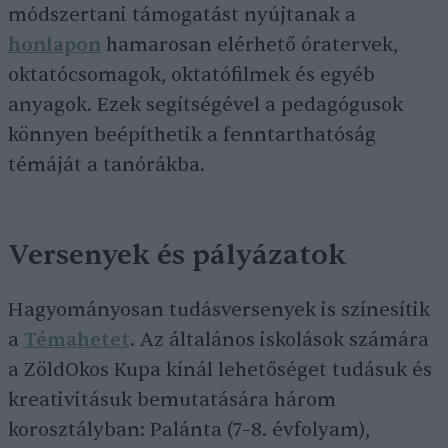
módszertani támogatást nyújtanak a
honlapon
hamarosan elérhető óratervek,
oktatócsomagok, oktatófilmek és egyéb
anyagok. Ezek segítségével a pedagógusok
könnyen beépíthetik a fenntarthatóság
témáját a tanórákba.
Versenyek és pályázatok
Hagyományosan tudásversenyek is színesítik
a
Témahetet
. Az általános iskolások számára
a ZöldOkos Kupa kínál lehetőséget tudásuk és
kreativitásuk bemutatására három
korosztályban: Palánta (7–8. évfolyam),