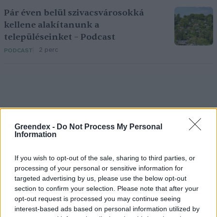
Pár éven belül szivacsvárosokká
kellene alakítanunk a
településeinket – Podcast
2 perc
PODCAST
Greendex -
Do Not Process My Personal
Information
Holnapután
If you wish to opt-out of the sale, sharing to third parties, or
processing of your personal or sensitive information for
targeted advertising by us, please use the below opt-out
section to confirm your selection. Please note that after your
opt-out request is processed you may continue seeing
interest-based ads based on personal information utilized by