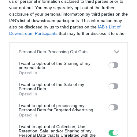
us or personal information disclosed to third parties prior to
your opt-out. You may separately opt-out of the further
disclosure of your personal information by third parties on the
IAB’s list of downstream participants. This information may
„Mindegy már, hogy milyen
A vegetáci
also be disclosed by us to third parties on the
IAB’s List of
Downstream Participants
that may further disclose it to other
víz, csak víz legyen” |
az ember 
third parties.
Holnapután
Greendex
29:5
Personal Data Processing Opt Outs
Greendex
55:58
I want to opt-out of the Sharing of my
personal data.
Opted In
I want to opt-out of the Sale of my
Personal Data.
Cickafark – Az évezredek óta
Opted In
ismert gyógynövény
I want to opt-out of processing my
Personal Data for Targeted Advertising.
Börzsey Barbara
1 perc
EGÉSZSÉGÜNK
Opted In
I want to opt-out of Collection, Use,
Retention, Sale, and/or Sharing of my
Personal Data that Is Unrelated with the