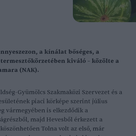
innyeszezon, a kínálat bőséges, a
termesztőkörzetében kiváló – közölte a
amara (NAK).
öldség-Gyümölcs Szakmaközi Szervezet és a
ületének piaci körképe szerint július
g vármegyében is elkezdődik a
szágrészből, majd Hevesből érkezett a
 köszönhetően Tolna volt az első, már