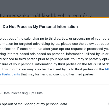
t a megszokottnál kisebb volt a termés, a
nagy hőingadozást, a csapadékosabb idő
 -
Do Not Process My Personal Information
 minőség ugyanakkor itt is kiváló, a legtöbb
ív termesztésre, fóliázott, csepegtetett,
to opt-out of the sale, sharing to third parties, or processing of your per
formation for targeted advertising by us, please use the below opt-out s
zereket használnak és új, hibrid fajtákra
r selection. Please note that after your opt-out request is processed y
etakarítás szeptember 10-ig tarthat.
eing interest-based ads based on personal information utilized by us or
kozott az időjárás, de a termelők nem
disclosed to third parties prior to your opt-out. You may separately opt-
losure of your personal information by third parties on the IAB’s list of
et a kimagasló minőségű árura, a térség
. This information may also be disclosed by us to third parties on the
IA
ja ellátni a piacot.
Participants
that may further disclose it to other third parties.
l Data Processing Opt Outs
o opt-out of the Sharing of my personal data.