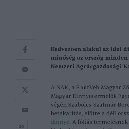
Kedvezően alakul az idei d
minőség az ország minden 
Nemzeti Agrárgazdasági K
A NAK, a FruitVeb Magyar Z
Magyar Dinnyetermelők Egyes
végén Szabolcs-Szatmár-Bere
betakarítás, előtte a déli or
dinnye
. A fóliás termelésnek