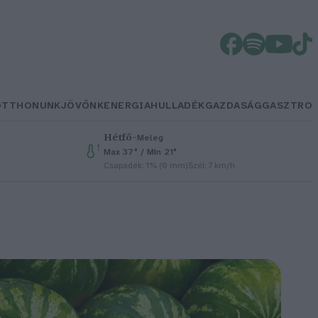
OTTHONUNK
JÖVŐNK
ENERGIA
HULLADÉK
GAZDASÁG
GASZTRO
Hétfő
–
Meleg
Max 37° / Min 21°
Csapadék: 1% (0 mm)
Szél: 7 km/h