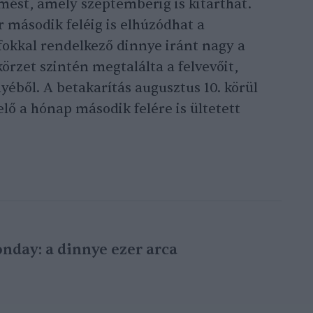
mést, amely szeptemberig is kitarthat.
második feléig is elhúzódhat a
fokkal rendelkező dinnye iránt nagy a
örzet szintén megtalálta a felvevőit,
nyéből. A betakarítás augusztus 10. körül
lő a hónap második felére is ültetett
nday: a dinnye ezer arca