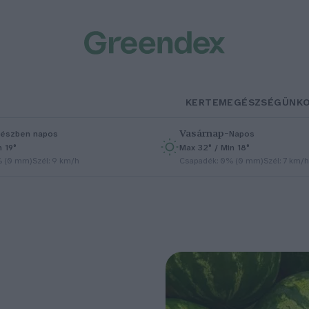
KERTEM
EGÉSZSÉGÜNK
Vasárnap
–
észben napos
Napos
n 19°
Max 32° / Min 18°
% (0 mm)
Szél: 9 km/h
Csapadék: 0% (0 mm)
Szél: 7 km/h