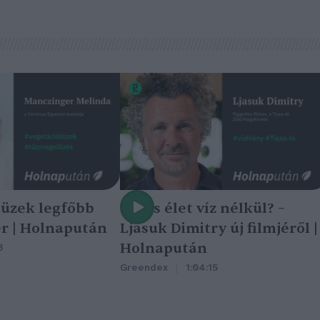
tüzek legfőbb
Nincs élet víz nélkül? –
r | Holnapután
Ljasuk Dimitry új filmjéről |
Holnapután
3
Greendex
1:04:15