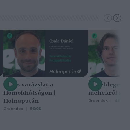
Nincs varázslat a
A méhlegelő 
Homokhátságon |
méhekről szól
Holnapután
Greendex
46:47
Greendex
50:00