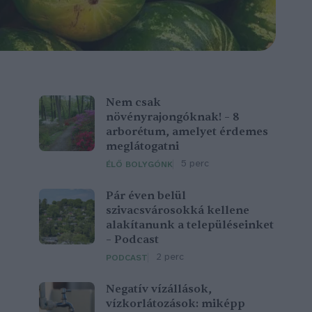
Nem csak
növényrajongóknak! – 8
arborétum, amelyet érdemes
meglátogatni
5 perc
ÉLŐ BOLYGÓNK
Pár éven belül
szivacsvárosokká kellene
alakítanunk a településeinket
– Podcast
2 perc
PODCAST
Negatív vízállások,
vízkorlátozások: miképp