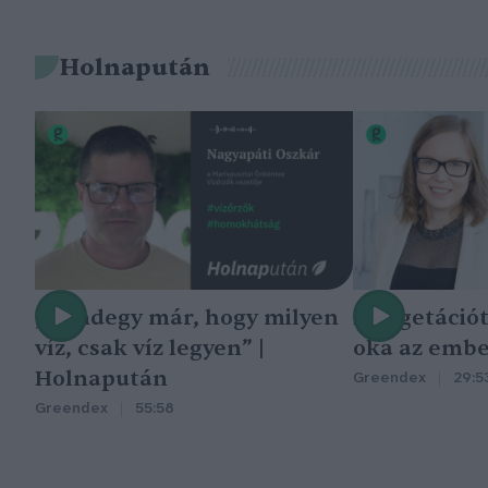
Holnapután
„Mindegy már, hogy milyen
A vegetáció
víz, csak víz legyen” |
oka az embe
Holnapután
Greendex
29:5
Greendex
55:58