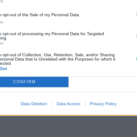
In
, jó a bőrnek és még finom is: ez a
o opt-out of the Sale of my Personal Data.
In
to opt-out of processing my Personal Data for Targeted
ing.
In
 óta 2600 hektárról 2900 hektárra bővült
o opt-out of Collection, Use, Retention, Sale, and/or Sharing
ersonal Data that Is Unrelated with the Purposes for which it
lected.
-160 ezer tonnát takaríthatnak be a
Out
n is bíztatóak a kilátások, kedvezően
CONFIRM
eg növeli a külföldi keresletet. A
etőségei ugyancsak jók, a minőség
 érezhető, a belföldi kínálat akár
Data Deletion
Data Access
Privacy Policy