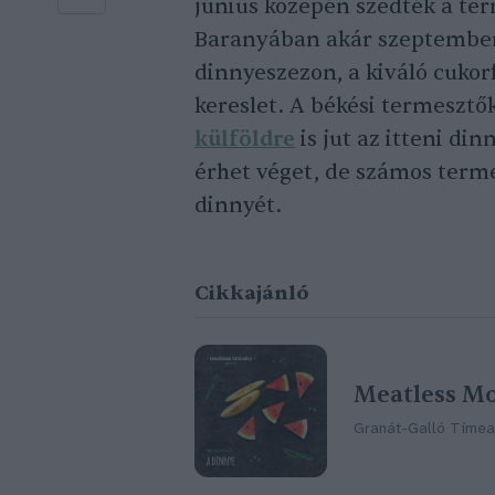
június közepén szedték a ter
Baranyában akár szeptember 
dinnyeszezon, a kiváló cukor
kereslet. A békési termesztők
külföldre
is jut az itteni din
érhet véget, de számos terme
dinnyét.
Cikkajánló
Meatless Mo
Granát-Galló Tímea