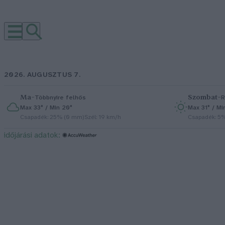
2026. AUGUSZTUS 7.
Ma
–
Szombat
–
Többnyire felhős
R
Max 33° / Min 20°
Max 31° / Mi
Csapadék: 25% (0 mm)
Szél: 19 km/h
Csapadék: 5
időjárási adatok: