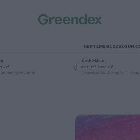
KERTEM
EGÉSZSÉGÜNK
Kedd
–
eg
Meleg
in 22°
Max 37° / Min 21°
% (0 mm)
Szél: 7 km/h
Csapadék: 0% (0 mm)
Szél: 13 km