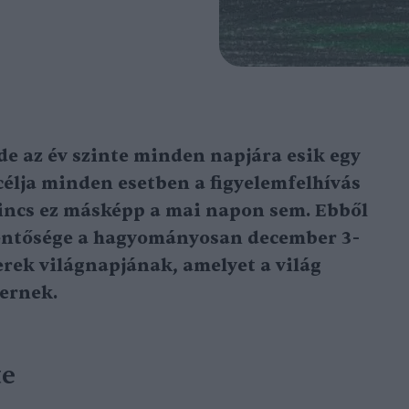
e az év szinte minden napjára esik egy
 célja minden esetben a figyelemfelhívás
incs ez másképp a mai napon sem. Ebből
elentősége a hagyományosan december 3-
rek világnapjá
nak, amelyet a világ
mernek.
te