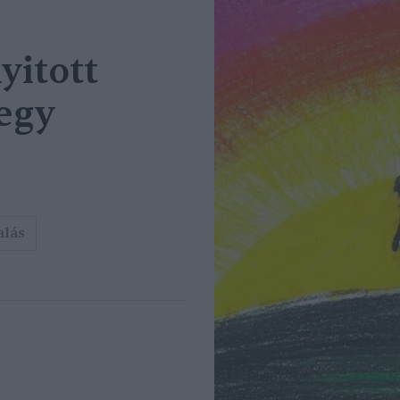
yitott
 egy
alás