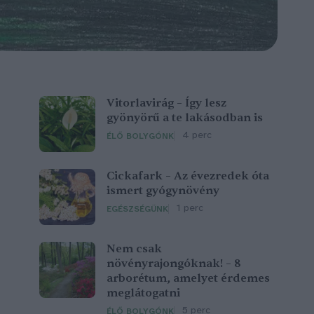
Vitorlavirág – Így lesz
gyönyörű a te lakásodban is
4 perc
ÉLŐ BOLYGÓNK
Cickafark – Az évezredek óta
ismert gyógynövény
1 perc
EGÉSZSÉGÜNK
Nem csak
növényrajongóknak! – 8
arborétum, amelyet érdemes
meglátogatni
5 perc
ÉLŐ BOLYGÓNK