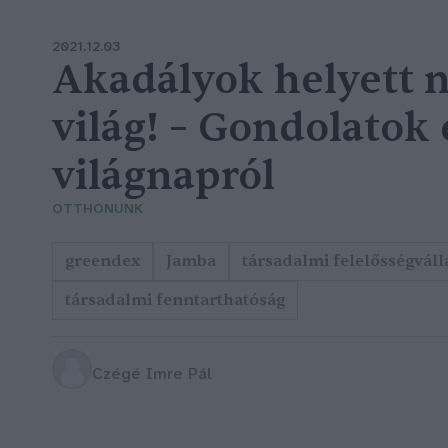
2021.12.03
Akadályok helyett n
világ! – Gondolatok
világnapról
OTTHONUNK
greendex
Jamba
társadalmi felelősségváll
társadalmi fenntarthatóság
Czégé Imre Pál