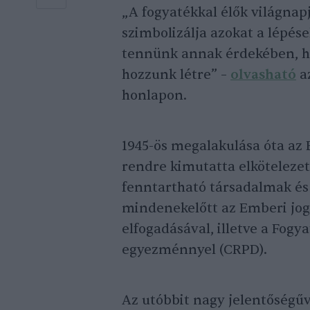
„A fogyatékkal élők világna
szimbolizálja azokat a lépés
tennünk annak érdekében, ho
hozzunk létre” –
olvasható
az
honlapon.
1945-ös megalakulása óta az
rendre kimutatta elkötelezet
fenntartható társadalmak és
mindenekelőtt az Emberi jog
elfogadásával, illetve a Fogy
egyezménnyel (CRPD).
Az utóbbit nagy jelentőségűv