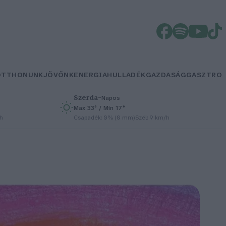
OTTHONUNK
JÖVŐNK
ENERGIA
HULLADÉK
GAZDASÁG
GASZTRO
Szerda
–
Napos
Max 33° / Min 17°
/h
Csapadék: 0% (0 mm)
Szél: 9 km/h