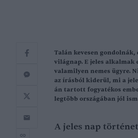
Talán kevesen gondolnák, d
világnap. E jeles alkalmak
valamilyen nemes ügyre. N
az írásból kiderül, mi a j
án tartott
fogyatékos embe
legtöbb országában jól is
A jeles nap történe