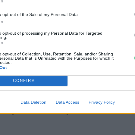
ása Magyarországon
In
o opt-out of the Sale of my Personal Data.
In
to opt-out of processing my Personal Data for Targeted
ing.
In
 ez a nap
o opt-out of Collection, Use, Retention, Sale, and/or Sharing
ersonal Data that Is Unrelated with the Purposes for which it
nyílik a fogyatékossággal élő emberek
lected.
Out
alataik megértésére.
CONFIRM
nap is lehetőség arra, hogy megtanuljuk
ri közösségünk sokszínűségét, és ápolni
Data Deletion
Data Access
Privacy Policy
ségeinktől, fizikai állapotunktól