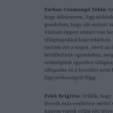
Farkas-Csamangó Tekla:
Sz
hogy kifejezzem, fogyatékosk
gondolom, hogy aki nyitott sz
Viszont éppen emiatt van ke
világnapokkal kapcsolatban.
tartom ezt a napot, mert az 
kerülhetnek egymáshoz, még
szükségünk egyetlen világn
elfogadás és a becsület nem 
fogyatékosságtól függ.
Pokk Brigitta:
Örülök, hogy 
létezik más említésre méltó 
hanem valódi céllal jött létr