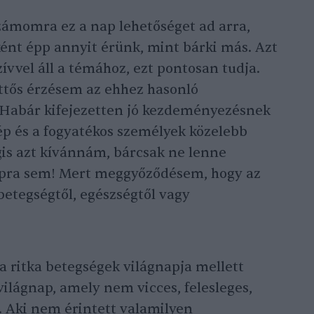
ámomra ez a nap lehetőséget ad arra,
ént épp annyit érünk, mint bárki más. Azt
ívvel áll a témához, ezt pontosan tudja.
ttős érzésem az ehhez hasonló
 Habár kifejezetten jó kezdeményezésnek
ép és a fogyatékos személyek közelebb
is azt kívánnám, bárcsak ne lenne
apra sem! Mert meggyőződésem, hogy az
betegségtől, egészségtől vagy
a ritka betegségek világnapja mellett
világnap, amely nem vicces, felesleges,
e. Aki nem érintett valamilyen