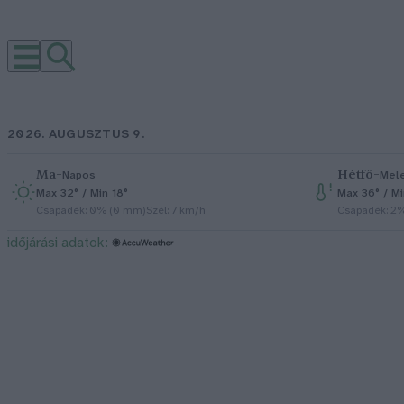
2026. AUGUSZTUS 9.
Ma
–
Hétfő
–
Napos
Mel
Max 32° / Min 18°
Max 36° / M
Csapadék: 0% (0 mm)
Szél: 7 km/h
Csapadék: 2
időjárási adatok: