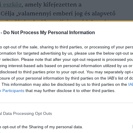
i eszköz
, amely kifejezetten a
. Célja „valamennyi emberi jog és alapvető
gyakorlásának előmozdítása, védelme és
tékossággal élő személy számára, és a
 -
Do Not Process My Personal Information
zteletben tartásának előmozdítása”.
to opt-out of the sale, sharing to third parties, or processing of your per
formation for targeted advertising by us, please use the below opt-out s
r selection. Please note that after your opt-out request is processed y
 úton 1992, amikor a nemzetközi
eing interest-based ads based on personal information utilized by us or
l élők nemzetközi ünnepének megtartását
disclosed to third parties prior to your opt-out. You may separately opt-
losure of your personal information by third parties on the IAB’s list of
ember 3-án.
. This information may also be disclosed by us to third parties on the
IA
Participants
that may further disclose it to other third parties.
l Data Processing Opt Outs
nrendelkező élet felé – Fogyatékkal
o opt-out of the Sharing of my personal data.