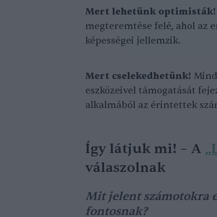
Mert lehetünk optimisták!
megteremtése felé, ahol az 
képességei jellemzik.
Mert cselekedhetünk!
Minde
eszközeivel támogatását feje
alkalmából az érintettek sz
Így látjuk mi! – A
„
válaszolnak
Mit jelent számotokra e
fontosnak?