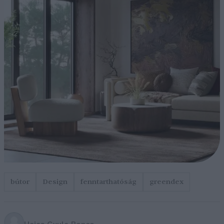
bútor
Design
fenntarthatóság
greendex