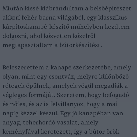
Miután kissé kiábrándultam a belsőépítészet
akkori fehér-barna világából, egy klasszikus
kárpitoskanapé-készítő műhelyben kezdtem
dolgozni, ahol közvetlen közelről
megtapasztaltam a bútorkészítést.
Beleszerettem a kanapé szerkezetébe, amely
olyan, mint egy csontváz, melyre különböző
rétegek épülnek, amelyek végül megadják a
végleges formáját. Szeretem, hogy befogadó
és nőies, és az is felvillanyoz, hogy a mai
napig kézzel készül. Egy jó kanapéban van
anyag, teherhordó vasalat, amely
keményfával keretezett, így a bútor örök