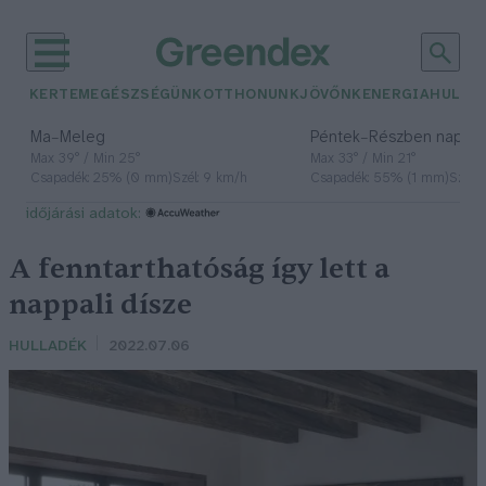
KERTEM
EGÉSZSÉGÜNK
OTTHONUNK
JÖVŐNK
ENERGIA
HULLA
–
–
Ma
Meleg
Péntek
Részben napos, 
Max 39° / Min 25°
Max 33° / Min 21°
Csapadék: 25% (0 mm)
Szél: 9 km/h
Csapadék: 55% (1 mm)
Szél: 
időjárási adatok:
A fenntarthatóság így lett a
nappali dísze
HULLADÉK
2022.07.06