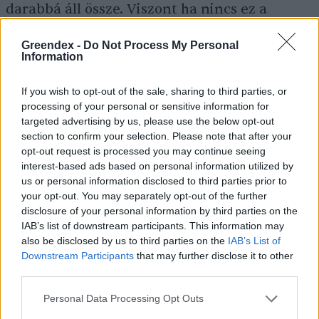
darabbá áll össze. Viszont ha nincs ez a
tartás, akkor egy könnyen amortizálódó
Greendex -
Do Not Process My Personal
használati tárgy születik.
Information
If you wish to opt-out of the sale, sharing to third parties, or
processing of your personal or sensitive information for
targeted advertising by us, please use the below opt-out
section to confirm your selection. Please note that after your
opt-out request is processed you may continue seeing
interest-based ads based on personal information utilized by
us or personal information disclosed to third parties prior to
your opt-out. You may separately opt-out of the further
disclosure of your personal information by third parties on the
IAB’s list of downstream participants. This information may
also be disclosed by us to third parties on the
IAB’s List of
Downstream Participants
that may further disclose it to other
Milyen anyagokat használtok?
third parties.
Egy kanapé az egyik legértékesebb
Personal Data Processing Opt Outs