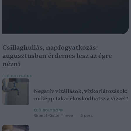
Csillaghullás, napfogyatkozás:
augusztusban érdemes lesz az égre
nézni
ÉLŐ BOLYGÓNK
Negatív vízállások, vízkorlátozások:
miképp takarékoskodhatsz a vízzel?
ÉLŐ BOLYGÓNK
Granát-Galló Tímea
5 perc