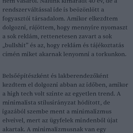
nem vásárol. Nálunk kimaradt 40 év, de a
rendszerváltással ide is beözönlött a
fogyasztói társadalom. Amikor elkezdtem
dolgozni, rájöttem, hogy mennyire nyomaszt
a sok reklám, rettenetesen zavart a sok
„bullshit” és az, hogy reklám és tájékoztatás
címén miket akarnak lenyomni a torkunkon.
Belsőépítészként és lakberendezőként
kezdtem el dolgozni abban az időben, amikor
a high tech volt szinte az egyetlen trend. A
minimalista stílusirányzat hódított, de
igazából szembe ment a minimalizmus
elveivel, mert az ügyfelek mindenből újat
akartak. A minimalizmusnak van egy