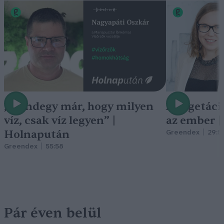
„Mindegy már, hogy milyen
A vegetáci
víz, csak víz legyen” |
az ember 
Holnapután
Greendex
29:5
Greendex
55:58
Pár éven belül