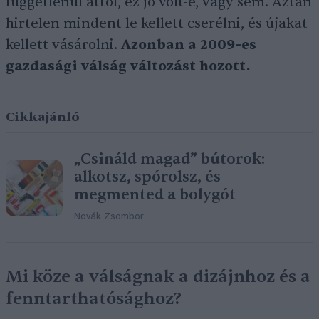
függetlenül attól, ez jó volt-e, vagy sem. Aztán
hirtelen mindent le kellett cserélni, és újakat
kellett vásárolni.
Azonban a 2009-es
gazdasági válság változást hozott.
Cikkajánló
„Csináld magad” bútorok:
alkotsz, spórolsz, és
megmented a bolygót
Novák Zsombor
Mi köze a válságnak a dizájnhoz és a
fenntarthatósághoz?