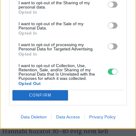
ingóságunk a lakásban, ehhez mérten kell
I want to opt-out of the Sharing of my
personal data.
kezelni. Ha egy bútor csak 5–10 évig
Opted In
használható, az rövid és pazarló élettartam.
A
I want to opt-out of the Sale of my
valóban hosszú élettartamú bútor akár
Personal Data.
Opted In
több nemzedéket is ki tud szolgálni.
Nem
is olyan régen a bútorok legalább 100–150
I want to opt-out of processing my
Personal Data for Targeted Advertising.
évig voltak szolgálatban.
Opted In
I want to opt-out of Collection, Use,
Retention, Sale, and/or Sharing of my
Personal Data that Is Unrelated with the
Ehhez mérten kell anyagot választanunk, így
Purposes for which it was collected.
Opted Out
a huzatjaink 100 százalékban poliészterből
készülnek, amely nagyon strapabíró anyag.
CONFIRM
Ha már 5–10 százalék pamut van benne,
bizonyos foltok nem jönnek ki belőle, és
Data Deletion
Data Access
Privacy Policy
néhány év múlva újra kell kárpitozni. Egy
Hannabi huzatot 30–40 évig nem kell