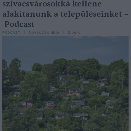
szivacsvárosokká kellene
alakítanunk a településeinket –
Podcast
Novák Zsombor
2 perc
PODCAST