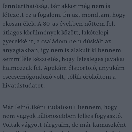
fenntarthatóság, bár akkor még nem is
létezett ez a fogalom. Én azt mondtam, hogy
okosan élek. A 80-as években nőttem fel,
átlagos körülmények között, lakótelepi
gyerekként, a családom nem dúskált az
anyagiakban, így nem is alakult ki bennem
semmiféle késztetés, hogy felesleges javakat
halmozzak fel. Apukám élsportoló, anyukám
csecsemőgondozó volt, tőlük örököltem a
hivatástudatot.
Már felnőttként tudatosult bennem, hogy
nem vagyok különösebben lelkes fogyasztó.
Voltak vágyott tárgyaim, de már kamaszként