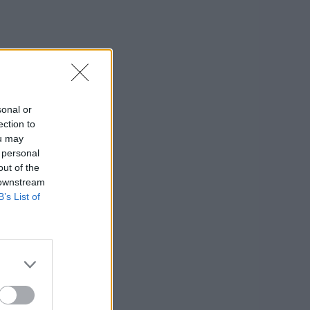
sonal or
ection to
ou may
 personal
out of the
 downstream
B’s List of