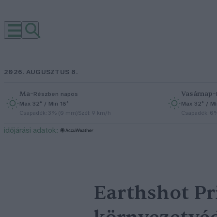
2026. AUGUSZTUS 8.
Ma
–
Vasárnap
–
Részben napos
Max 32° / Min 18°
Max 32° / Mi
Csapadék: 3% (0 mm)
Szél: 9 km/h
Csapadék: 0
időjárási adatok:
Earthshot Pri