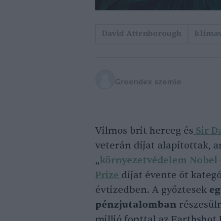
David Attenborough
klíma
Greendex szemle
Vilmos brit herceg és
Sir D
veterán díjat alapítottak, 
„
környezetvédelem Nobel-
Prize
díjat évente öt kateg
évtizedben. A győztesek
eg
pénzjutalomban
részesüln
millió fonttal az Earthshot