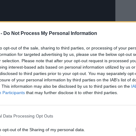
 -
Do Not Process My Personal Information
to opt-out of the sale, sharing to third parties, or processing of your per
formation for targeted advertising by us, please use the below opt-out s
r selection. Please note that after your opt-out request is processed y
eing interest-based ads based on personal information utilized by us or
disclosed to third parties prior to your opt-out. You may separately opt-
losure of your personal information by third parties on the IAB’s list of
. This information may also be disclosed by us to third parties on the
IA
 lehet jelentkezni. A majdani díjátadó
Participants
that may further disclose it to other third parties.
másik városban fogják megrendezni, első
donban. Az egymillió font pénzjutalmat
idolgozására és népszerűsítésére lehet
l Data Processing Opt Outs
 Sir David és a Earthshot Prize Council tagjai
o opt-out of the Sharing of my personal data.
sztárjai, sportolók, üzletemberek,