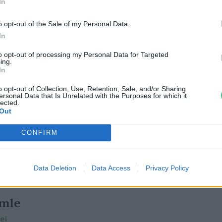
In
édelmi szervezetek képviselői lesznek a
agyköveteiként fogják népszerűsíteni a győztes
o opt-out of the Sale of my Personal Data.
In
to opt-out of processing my Personal Data for Targeted
ing.
In
o opt-out of Collection, Use, Retention, Sale, and/or Sharing
ersonal Data that Is Unrelated with the Purposes for which it
lected.
Out
CONFIRM
Data Deletion
Data Access
Privacy Policy
emle
ei