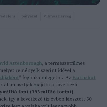
védelem
pályázat
Vilmos herceg
avid Attenborough
, a természetfilmes
amelyet reményeik szerint idővel a
díjaként
” fognak emlegetni. Az
Earthshot
óriában osztják majd ki a következő
ymillió font (393 millió forint)
ek, így a következő tíz évben kiosztott 50
 Prize lesz a valaha volt legnagyobb