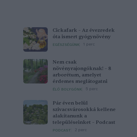
Cickafark – Az évezredek
óta ismert gyógynövény
1 perc
EGÉSZSÉGÜNK
Nem csak
növényrajongóknak! – 8
arborétum, amelyet
érdemes meglátogatni
5 perc
ÉLŐ BOLYGÓNK
Pár éven belül
szivacsvárosokká kellene
alakítanunk a
településeinket – Podcast
2 perc
PODCAST