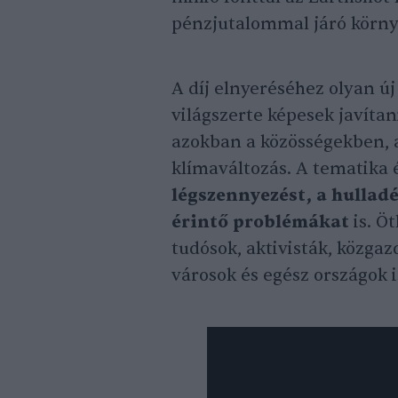
pénzjutalommal járó körny
A díj elnyeréséhez olyan ú
világszerte képesek javíta
azokban a közösségekben, a
klímaváltozás. A tematika 
légszennyezést, a hulladé
érintő problémákat
is. Ö
tudósok, aktivisták, közga
városok és egész országok 