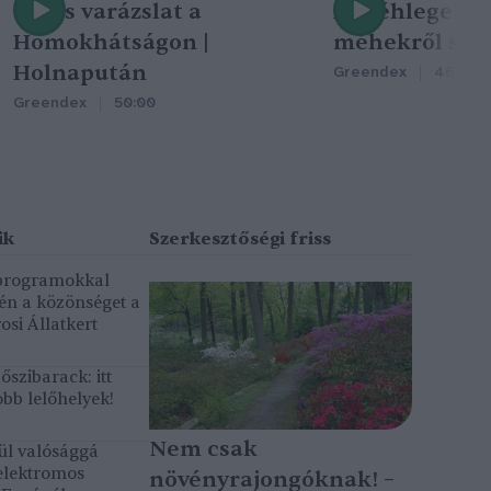
Nincs varázslat a
A méhlegelő 
Homokhátságon |
méhekről szól
Holnapután
Greendex
46:47
Greendex
50:00
 programokkal
gén a közönséget a
osi Állatkert
szibarack: itt
bb lelőhelyek!
Nem csak
ül valósággá
elektromos
növényrajongóknak! –