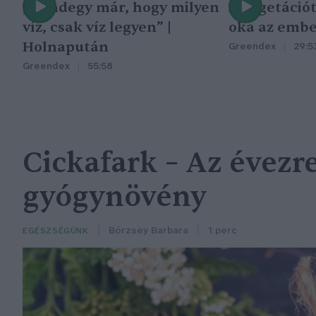
„Mindegy már, hogy milyen
A vegetáció
víz, csak víz legyen” |
oka az embe
Holnapután
Greendex
29:5
Greendex
55:58
Cickafark – Az évezr
gyógynövény
Börzsey Barbara
1 perc
EGÉSZSÉGÜNK