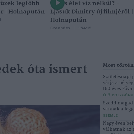
tüzek legfőbb
Nincs élet víz nélkül? –
r | Holnapután
Ljasuk Dimitry új filmjéről |
Holnapután
3
Greendex
1:04:15
edek óta ismert
Születésnapi
várja a hétvé
160 éves Fővár
ÉLŐ BOLYGÓNK
Szedd magad ő
vannak a legjo
SZEMLE
Négy éven bel
válhatnak az 