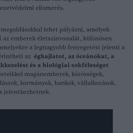
ezetvédelmi elismerés.
j megoldásokkal lehet pályázni, amelyek
ni az emberek életszínvonalát, különösen
melyekre a legnagyobb fenyegetést jelenti a
érintheti az
éghajlatot, az óceánokat, a
kkezelést és a biológiai sokféleséget
tleteikkel magánemberek, közösségek,
zdászok, kormányok, bankok, vállalkozások,
is jelentkezhetnek.