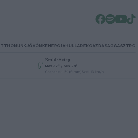
OTTHONUNK
JÖVŐNK
ENERGIA
HULLADÉK
GAZDASÁG
GASZTRO
Kedd
–
Meleg
Max 37° / Min 20°
Csapadék: 1% (0 mm)
Szél: 13 km/h