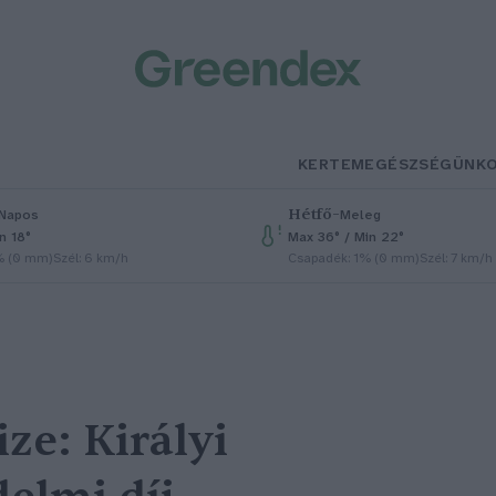
KERTEM
EGÉSZSÉGÜNK
Hétfő
–
Napos
Meleg
n 18°
Max 36° / Min 22°
% (0 mm)
Szél: 6 km/h
Csapadék: 1% (0 mm)
Szél: 7 km/h
ze: Királyi