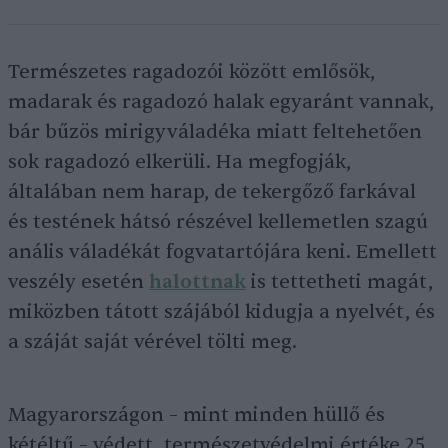
Természetes ragadozói között emlősök,
madarak és ragadozó halak egyaránt vannak,
bár bűzös mirigyváladéka miatt feltehetően
sok ragadozó elkerüli. Ha megfogják,
általában nem harap, de tekergőző farkával
és testének hátsó részével kellemetlen szagú
anális váladékát fogvatartójára keni. Emellett
veszély esetén
halottnak
is tettetheti magát,
miközben tátott szájából kidugja a nyelvét, és
a száját saját vérével tölti meg.
Magyarországon – mint minden hüllő és
kétéltű – védett, természetvédelmi értéke 25