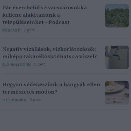
Pár éven belül szivacsvárosokká
kellene alakítanunk a
településeinket – Podcast
2 perc
PODCAST
Negatív vízállások, vízkorlátozások:
miképp takarékoskodhatsz a vízzel?
5 perc
ÉLŐ BOLYGÓNK
Hogyan védekezzünk a hangyák ellen
természetes módon?
5 perc
OTTHONUNK