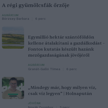
A régi gyümölcsfák őrzője
AGRÁRIUM
Börzsey Barbara
6 perc
Egymillió hektár szántóföldön
kellene átalakítani a gazdálkodást –
Fontos kutatás készült hazánk
mezőgazdaságának jövőjéről
AGRÁRIUM
Granát-Galló Tímea
6 perc
„Mindegy már, hogy milyen víz,
csak víz legyen” | Holnapután
JÖVŐNK
Novák Zsombor
3 perc