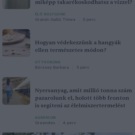
miképp takarékoskodhatsz a vízzel?
ÉLŐ BOLYGÓNK
Granát-Galló Tímea
5 perc
Hogyan védekezzünk a hangyák
ellen természetes módon?
OTTHONUNK
Börzsey Barbara
5 perc
Nyersanyag, amit millió tonna szám
pazarolunk el, holott több fronton
is segíteni az élelmiszertermelést
AGRÁRIUM
Greendex
4 perc