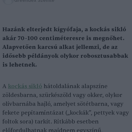
Greendex Szemle
Hazánk elterjedt kígyófaja, a kockás sikló
akár 70–100 centiméteresre is megnőhet.
Alapvetően karcsú alkat jellemzi, de az
idősebb példányok olykor robosztusabbak
is lehetnek.
A
kockás sikló
hátoldalának alapszíne
zöldesbarna, szürkészöld vagy okker, olykor
olívbarnába hajló, amelyet sötétbarna, vagy
fekete pepitamintázat („kockák”, pettyek vagy
foltok sora) tarkít. Ritkább esetben
előfordulhatnak majdnem egyszínű,