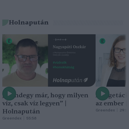
Holnapután
„Mindegy már, hogy milyen
A vegetáci
víz, csak víz legyen” |
az ember 
Holnapután
Greendex
29:5
Greendex
55:58