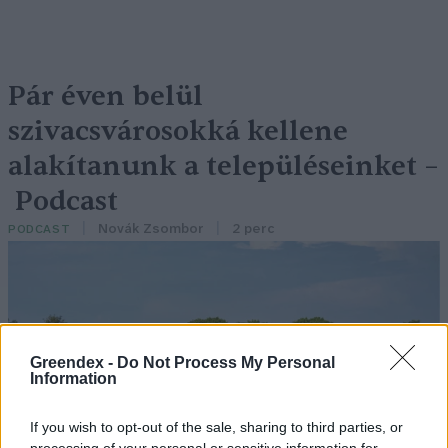
Pár éven belül
szivacsvárosokká kellene
alakítanunk a településeinket –
Podcast
Novák Zsombor
2 perc
PODCAST
Greendex -
Do Not Process My Personal
Information
If you wish to opt-out of the sale, sharing to third parties, or