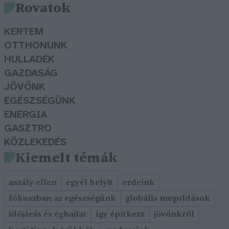
Rovatok
KERTEM
OTTHONUNK
HULLADÉK
GAZDASÁG
JÖVŐNK
EGÉSZSÉGÜNK
ENERGIA
GASZTRO
KÖZLEKEDÉS
Kiemelt témák
aszály ellen
egyél helyit
erdeink
fókuszban az egészségünk
globális megoldások
időjárás és éghajlat
így építkezz
jövőnkről