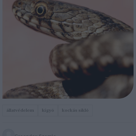
állatvédelem
kígyó
kockás sikló