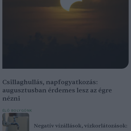
Csillaghullás, napfogyatkozás:
augusztusban érdemes lesz az égre
nézni
ÉLŐ BOLYGÓNK
Negatív vízállások, vízkorlátozások: