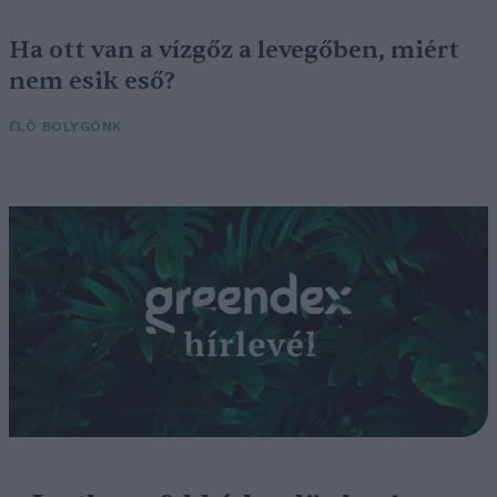
Ha ott van a vízgőz a levegőben, miért
nem esik eső?
ÉLŐ BOLYGÓNK