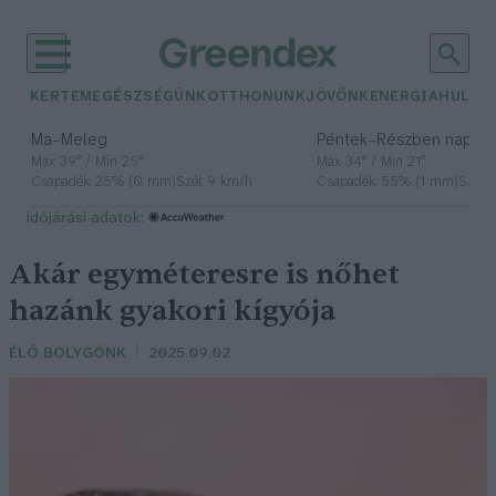
KERTEM
EGÉSZSÉGÜNK
OTTHONUNK
JÖVŐNK
ENERGIA
HULLA
–
–
Ma
Meleg
Péntek
Részben napos, 
Max 39° / Min 25°
Max 34° / Min 21°
Csapadék: 25% (0 mm)
Szél: 9 km/h
Csapadék: 55% (1 mm)
Szél: 
időjárási adatok:
Akár egyméteresre is nőhet
hazánk gyakori kígyója
ÉLŐ BOLYGÓNK
2025.09.02