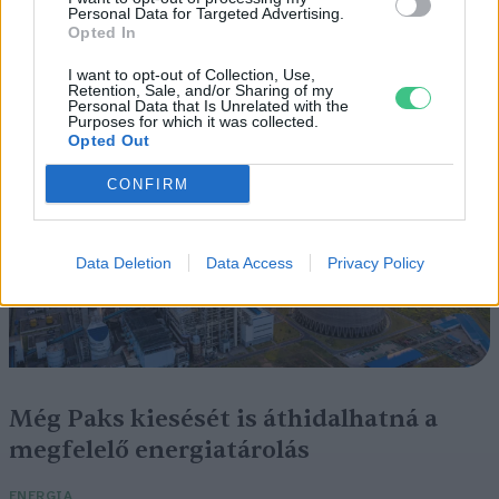
mekkora a különbség az áradó és a
Personal Data for Targeted Advertising.
Opted In
kiszáradó Duna között
I want to opt-out of Collection, Use,
ÉLŐ BOLYGÓNK
Retention, Sale, and/or Sharing of my
Personal Data that Is Unrelated with the
Purposes for which it was collected.
Opted Out
CONFIRM
Data Deletion
Data Access
Privacy Policy
Még Paks kiesését is áthidalhatná a
megfelelő energiatárolás
ENERGIA