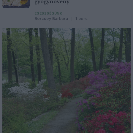
gyógynövény
EGÉSZSÉGÜNK
Börzsey Barbara
1 perc