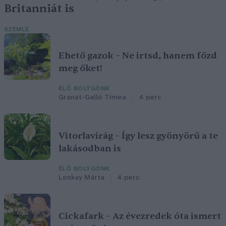
Britanniát is
SZEMLE
Ehető gazok – Ne irtsd, hanem főzd
meg őket!
ÉLŐ BOLYGÓNK
Granát-Galló Tímea
4 perc
Vitorlavirág – Így lesz gyönyörű a te
lakásodban is
ÉLŐ BOLYGÓNK
Lonkay Márta
4 perc
Cickafark – Az évezredek óta ismert