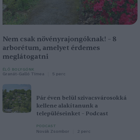
Nem csak növényrajongóknak! – 8
arborétum, amelyet érdemes
meglátogatni
ÉLŐ BOLYGÓNK
Granát-Galló Tímea
5 perc
Pár éven belül szivacsvárosokká
kellene alakítanunk a
településeinket – Podcast
PODCAST
Novák Zsombor
2 perc