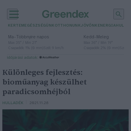
KERTEM
EGÉSZSÉGÜNK
OTTHONUNK
JÖVŐNK
ENERGIA
HULLA
–
–
Ma
Többnyire napos
Kedd
Meleg
Max 35° / Min 21°
Max 36° / Min 19°
Csapadék: 1% (0 mm)
Szél: 9 km/h
Csapadék: 2% (0 mm)
Szél: 
időjárási adatok:
Különleges fejlesztés:
bioműanyag készülhet
paradicsomhéjból
HULLADÉK
2021.11.28