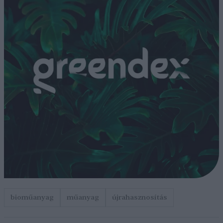
bioműanyag
műanyag
újrahasznosítás