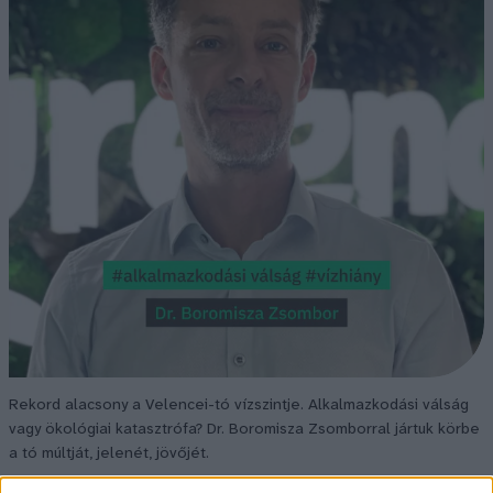
Rekord alacsony a Velencei-tó vízszintje. Alkalmazkodási válság
vagy ökológiai katasztrófa? Dr. Boromisza Zsomborral jártuk körbe
a tó múltját, jelenét, jövőjét.