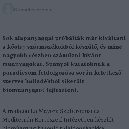
Greendex szemle
Sok alapanyaggal próbálták már kiváltani
a kőolaj-származékokból készülő, és mind
nagyobb részben száműzni kívánt
műanyagokat. Spanyol kutatóknak a
paradicsom feldolgozása során keletkező
szerves hulladékból sikerült
bioműanyagot fejleszteni.
A malagai La Mayora Szubtrópusi és
Mediterrán Kertészeti Intézetben készült
bioműanyag hasonló tulajdonságokkal