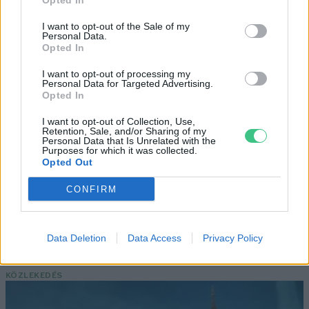
Opted In
I want to opt-out of the Sale of my
Születésnapi programokkal várja a
Personal Data.
Opted In
hétvégén a közönséget a 160 éves
Fővárosi Állatkert
I want to opt-out of processing my
Personal Data for Targeted Advertising.
Opted In
ÉLŐ BOLYGÓNK
I want to opt-out of Collection, Use,
Retention, Sale, and/or Sharing of my
Szedd magad őszibarack: itt vannak a
Personal Data that Is Unrelated with the
Purposes for which it was collected.
legjobb lelőhelyek!
Opted Out
CONFIRM
SZEMLE
Négy éven belül valósággá válhatnak az
Data Deletion
Data Access
Privacy Policy
elektromos repülőjáratok Európában
KÖZLEKEDÉS