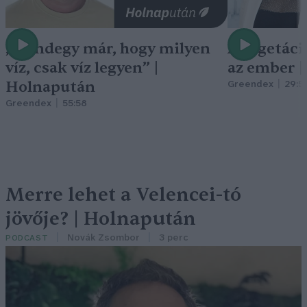
„Mindegy már, hogy milyen
A vegetáci
víz, csak víz legyen” |
az ember 
Holnapután
Greendex
29:5
Greendex
55:58
Merre lehet a Velencei-tó
jövője? | Holnapután
Novák Zsombor
3 perc
PODCAST