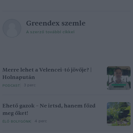
Greendex szemle
A szerző további cikkei
Merre lehet a Velencei-tó jövője? |
Holnapután
3 perc
PODCAST
Ehető gazok – Ne irtsd, hanem főzd
meg őket!
4 perc
ÉLŐ BOLYGÓNK