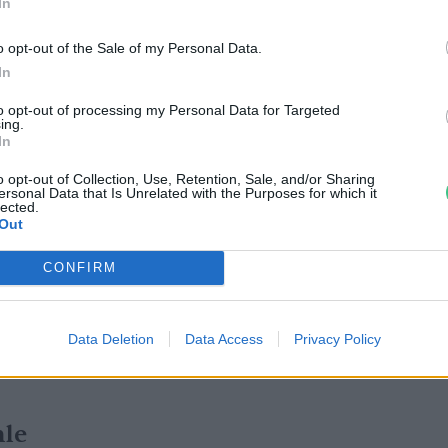
ny stratégiai igazgatója. Az angol nyelvű
In
elmi Alapítvány honlapján
letölthető
.
o opt-out of the Sale of my Personal Data.
In
lapítvány
)
to opt-out of processing my Personal Data for Targeted
ing.
In
o opt-out of Collection, Use, Retention, Sale, and/or Sharing
ersonal Data that Is Unrelated with the Purposes for which it
lected.
Out
CONFIRM
Data Deletion
Data Access
Privacy Policy
le