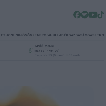
OTTHONUNK
JÖVŐNK
ENERGIA
HULLADÉK
GAZDASÁG
GASZTRO
Kedd
–
Meleg
Max 36° / Min 20°
Csapadék: 1% (0 mm)
Szél: 13 km/h