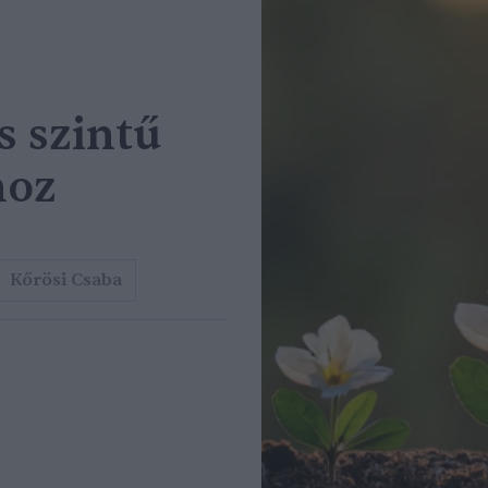
s szintű
hoz
Kőrösi Csaba