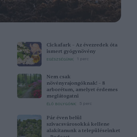
Cickafark – Az évezredek óta
ismert gyógynövény
1 perc
EGÉSZSÉGÜNK
Nem csak
növényrajongóknak! – 8
arborétum, amelyet érdemes
meglátogatni
5 perc
ÉLŐ BOLYGÓNK
Pár éven belül
szivacsvárosokká kellene
alakítanunk a településeinket