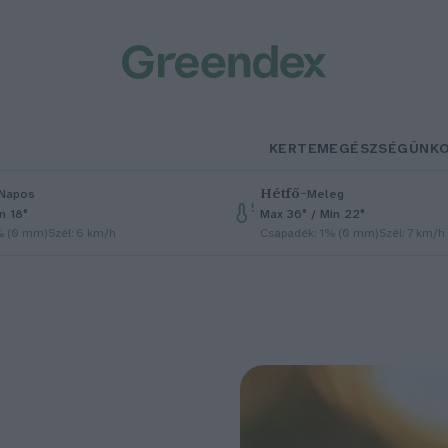
KERTEM
EGÉSZSÉGÜNK
Hétfő
–
Napos
Meleg
n 18°
Max 36° / Min 22°
% (0 mm)
Szél: 6 km/h
Csapadék: 1% (0 mm)
Szél: 7 km/h