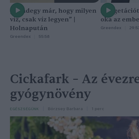
„Mindegy már, hogy milyen
A vegetáció
víz, csak víz legyen” |
oka az embe
Holnapután
Greendex
29:5
Greendex
55:58
Cickafark – Az évezr
gyógynövény
Börzsey Barbara
1 perc
EGÉSZSÉGÜNK