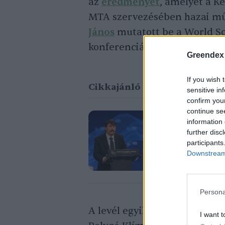
az
eredményét
, amelyet a K
MTA szervezésében hazai műh
János
mutatott be a World Sc
konferenciáján.
Greendex
If you wish 
Cikkajánló
sensitive in
confirm you
continue se
information 
Magyar kuta
further disc
dolgoztak k
participants
Downstream 
Sápi Zsófia
Persona
A levél egyik aláírója
Kőrösi 
I want t