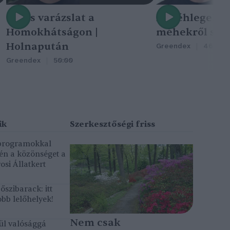
Nincs varázslat a
A méhlegelő 
Homokhátságon |
méhekről szól
Holnapután
Greendex
46:47
Greendex
50:00
 programokkal
gén a közönséget a
osi Állatkert
szibarack: itt
bb lelőhelyek!
Nem csak
ül valósággá