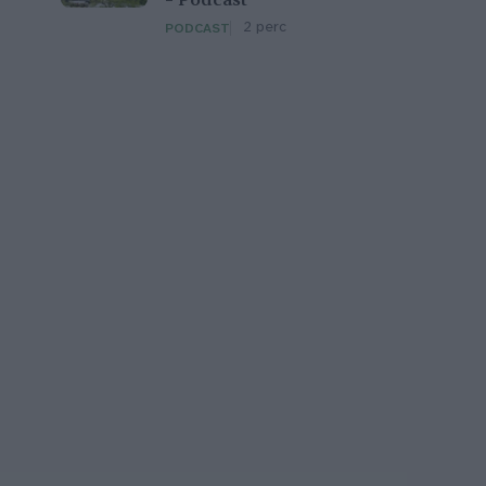
– Podcast
2 perc
PODCAST