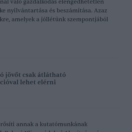
nnal való gazdálkodás elengedhetetlen
őke nyilvántartása és beszámítása. Azaz
kre, amelyek a jóllétünk szempontjából
 jövőt csak átlátható
óval lehet elérni
erősíti annak a kutatómunkának