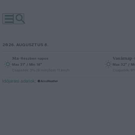
2026. AUGUSZTUS 8.
Ma
–
Vasárnap
–
Részben napos
Max 31° / Min 18°
Max 32° / Mi
Csapadék: 3% (0 mm)
Szél: 11 km/h
Csapadék: 0
időjárási adatok: