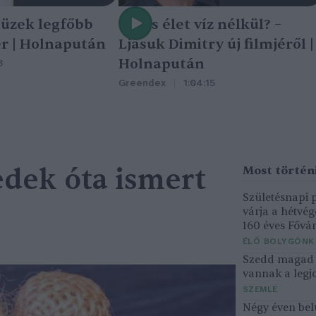
tüzek legfőbb
Nincs élet víz nélkül? –
r | Holnapután
Ljasuk Dimitry új filmjéről |
Holnapután
3
Greendex
1:04:15
edek óta ismert
Születésnapi
várja a hétvé
160 éves Fővár
ÉLŐ BOLYGÓNK
Szedd magad ő
vannak a legjo
SZEMLE
Négy éven bel