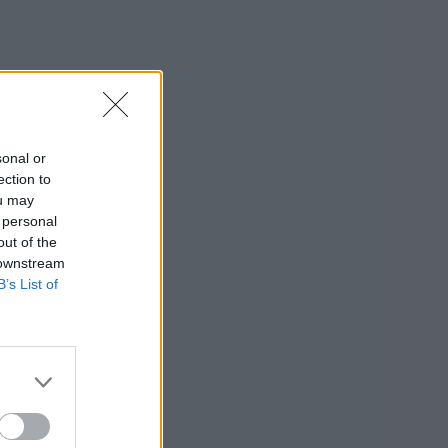
sonal or
ection to
ou may
 personal
out of the
 downstream
B’s List of