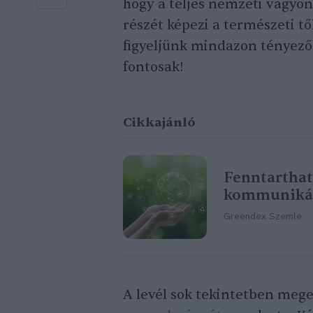
hogy a teljes nemzeti vagyo
részét képezi a természeti t
figyeljünk mindazon tényező
fontosak!
Cikkajánló
Fenntartható
kommunikáci
Greendex Szemle
A levél sok tekintetben meg