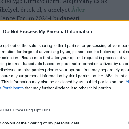
ék Bolygó Klímavédelmi Alapítvány és az
elyek értek el, s amelyet
Áder
ience Forum 2024-i budapesti
 -
Do Not Process My Personal Information
to opt-out of the sale, sharing to third parties, or processing of your per
formation for targeted advertising by us, please use the below opt-out s
r selection. Please note that after your opt-out request is processed y
eing interest-based ads based on personal information utilized by us or
disclosed to third parties prior to your opt-out. You may separately opt-
tóintézetek új mérési módszert
losure of your personal information by third parties on the IAB’s list of
i a fenntarthatóságra
. This information may also be disclosed by us to third parties on the
IA
Participants
that may further disclose it to other third parties.
l Data Processing Opt Outs
Csaba
, az ENSZ Közgyűlés volt elnöke, a Kék
o opt-out of the Sharing of my personal data.