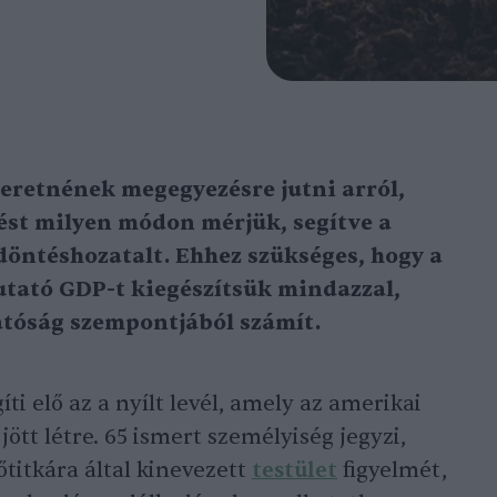
eretnének megegyezésre jutni arról,
ést milyen módon mérjük, segítve a
döntéshozatalt. Ehhez szükséges, hogy a
utató GDP-t kiegészítsük mindazzal,
hatóság szempontjából számít.
íti elő az a nyílt levél, amely az amerikai
ött létre. 65 ismert személyiség jegyzi,
főtitkára által kinevezett
testület
figyelmét,