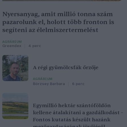
Nyersanyag, amit millió tonna szám
pazarolunk el, holott több fronton is
segíteni az élelmiszertermelést
AGRÁRIUM
Greendex
4 perc
A régi gyümölcsfák őrzője
AGRÁRIUM
Börzsey Barbara
6 perc
Egymillió hektár szántóföldön
kellene átalakítani a gazdálkodást –
Fontos kutatás készült hazánk
mezőgazdaságának jövőjéről