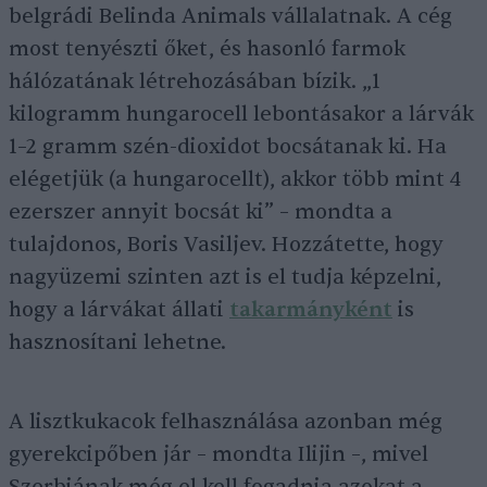
belgrádi Belinda Animals vállalatnak. A cég
most tenyészti őket, és hasonló farmok
hálózatának létrehozásában bízik. „1
kilogramm hungarocell lebontásakor a lárvák
1–2 gramm szén-dioxidot bocsátanak ki. Ha
elégetjük (a hungarocellt), akkor több mint 4
ezerszer annyit bocsát ki” – mondta a
tulajdonos, Boris Vasiljev. Hozzátette, hogy
nagyüzemi szinten azt is el tudja képzelni,
hogy a lárvákat állati
takarmányként
is
hasznosítani lehetne.
A lisztkukacok felhasználása azonban még
gyerekcipőben jár – mondta Ilijin –, mivel