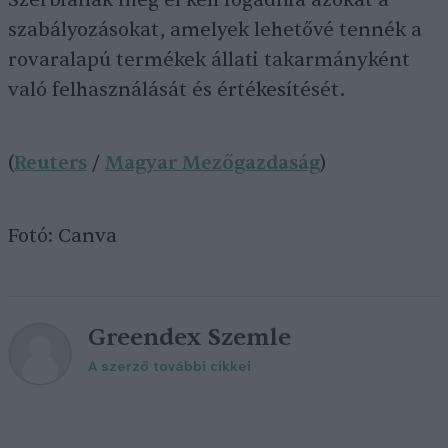
Szerbiának még el kell fogadnia azokat a
szabályozásokat, amelyek lehetővé tennék a
rovaralapú termékek állati takarmányként
való felhasználását és értékesítését.
(
Reuters
/
Magyar Mezőgazdaság
)
Fotó: Canva
Greendex Szemle
A szerző további cikkei