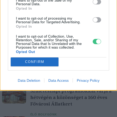
I want to opt-out of the Sale of my
Personal Data.
Opted In
I want to opt-out of processing my
Personal Data for Targeted Advertising.
Opted In
I want to opt-out of Collection, Use,
Retention, Sale, and/or Sharing of my
Personal Data that Is Unrelated with the
Purposes for which it was collected.
Opted Out
CONFIRM
Magyarország tele van gyönyörű növényekkel, így arborétumokkal
is. A jó idő beköszöntével érdemes minél többet felkeresni.
Data Deletion
Data Access
Privacy Policy
Születésnapi programokkal várja a
hétvégén a közönséget a 160 éves
Fővárosi Állatkert
ÉLŐ BOLYGÓNK