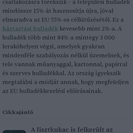
csatlakozásra törekszik – a települési hulladék
mindössze 15%-át hasznosítja újra, jóval
elmaradva az EU 55%-os célkitűzésétől. Ez a
háztartási hulladék
kevesebb mint 2%-a. A
hulladék több mint 84%-a mintegy 3 000
lerakóhelyen végzi, amelyek gyakran
mindenféle szabályozás nélkül üzemelnek, és
tele vannak műanyaggal, kartonnal, papírral
és szerves hulladékkal. Az ország igyekszik
megtalálni a módját annak, hogy megfeleljen
az EU hulladékkezelési előírásainak.
Cikkajánló
A lisztkukac is felkerült az