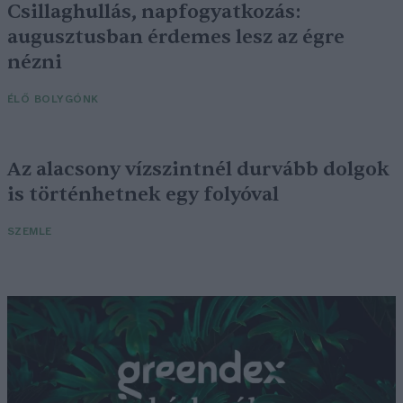
Csillaghullás, napfogyatkozás:
augusztusban érdemes lesz az égre
nézni
ÉLŐ BOLYGÓNK
Az alacsony vízszintnél durvább dolgok
is történhetnek egy folyóval
SZEMLE