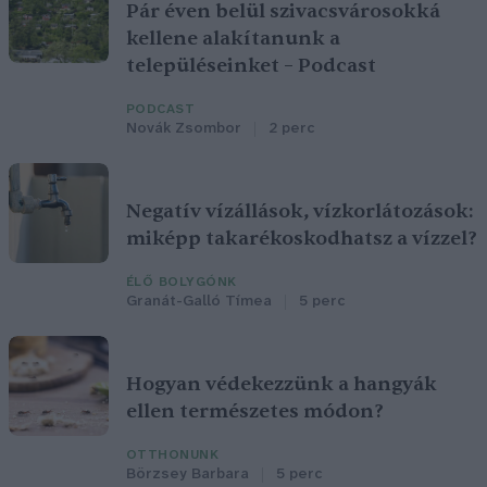
Pár éven belül szivacsvárosokká
kellene alakítanunk a
településeinket – Podcast
PODCAST
Novák Zsombor
2 perc
Negatív vízállások, vízkorlátozások:
miképp takarékoskodhatsz a vízzel?
ÉLŐ BOLYGÓNK
Granát-Galló Tímea
5 perc
Hogyan védekezzünk a hangyák
ellen természetes módon?
OTTHONUNK
Börzsey Barbara
5 perc