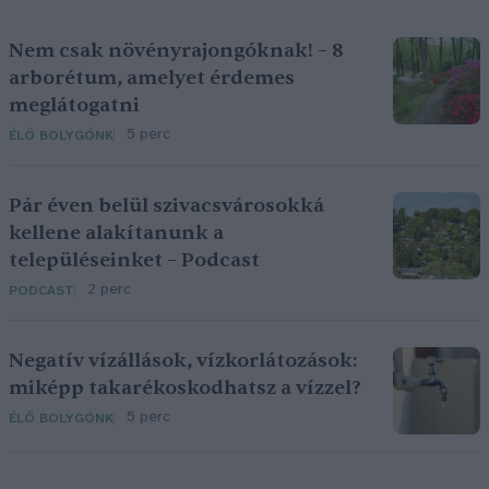
Nem csak növényrajongóknak! – 8
arborétum, amelyet érdemes
meglátogatni
5 perc
ÉLŐ BOLYGÓNK
Pár éven belül szivacsvárosokká
kellene alakítanunk a
településeinket – Podcast
2 perc
PODCAST
Negatív vízállások, vízkorlátozások:
miképp takarékoskodhatsz a vízzel?
5 perc
ÉLŐ BOLYGÓNK