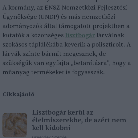
A kormány, az ENSZ Nemzetközi Fejlesztési
Ügynöksége (UNDP) és más nemzetközi
adományozók által támogatott projektben a
kutatók a közönséges
lisztbogár
lárváinak
szokásos táplálékába keverik a polisztirolt. A
lárvák szinte bármit megesznek, de
szükségük van egyfajta „betanításra”, hogy a
műanyag termékeket is fogyasszák.
Cikkajánló
Lisztbogár kerül az
élelmiszerekbe, de azért nem
kell kidobni
Greendex Szemle