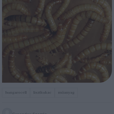
hungarocell
lisztkukac
műanyag