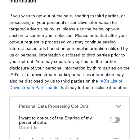
Information
Greendex
55:58
If you wish to opt-out of the sale, sharing to third parties, or
processing of your personal or sensitive information for
targeted advertising by us, please use the below opt-out
section to confirm your selection. Please note that after your
Nem csak növényrajongóknak!
opt-out request is processed you may continue seeing
interest-based ads based on personal information utilized by
– 8 arborétum, amelyet
us or personal information disclosed to third parties prior to
your opt-out. You may separately opt-out of the further
érdemes meglátogatni
disclosure of your personal information by third parties on the
Granát-Galló Tímea
5 perc
ÉLŐ BOLYGÓNK
IAB’s list of downstream participants. This information may
also be disclosed by us to third parties on the
IAB’s List of
Downstream Participants
that may further disclose it to other
third parties.
Personal Data Processing Opt Outs
I want to opt-out of the Sharing of my
personal data.
Opted In