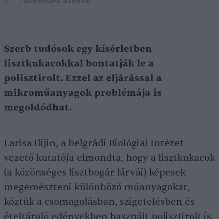
Greendex Szemle
Szerb tudósok egy kísérletben
lisztkukacokkal bontatják le a
polisztirolt. Ezzel az eljárással a
mikroműanyagok problémája is
megoldódhat.
Larisa Ilijin, a belgrádi Biológiai Intézet
vezető kutatója elmondta, hogy a lisztkukacok
(a közönséges lisztbogár lárvái) képesek
megemészteni különböző műanyagokat,
köztük a csomagolásban, szigetelésben és
ételtároló edényekben használt polisztirolt is.