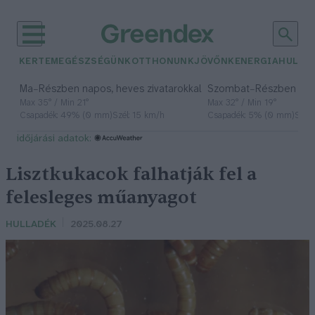
KERTEM
EGÉSZSÉGÜNK
OTTHONUNK
JÖVŐNK
ENERGIA
HULLA
–
–
Ma
Részben napos, heves zivatarokkal
Szombat
Részben na
Max 35° / Min 21°
Max 32° / Min 19°
Csapadék: 49% (0 mm)
Szél: 15 km/h
Csapadék: 5% (0 mm)
Szél:
időjárási adatok:
Lisztkukacok falhatják fel a
felesleges műanyagot
HULLADÉK
2025.08.27