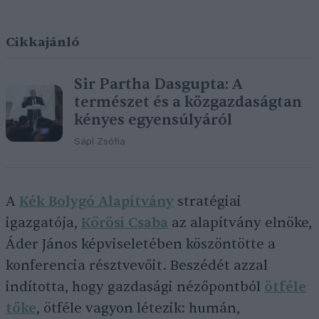
Cikkajánló
Sir Partha Dasgupta: A
természet és a közgazdaságtan
kényes egyensúlyáról
Sápi Zsófia
A
Kék Bolygó Alapítvány
stratégiai
igazgatója,
Kőrösi Csaba
az alapítvány elnöke,
Áder János képviseletében köszöntötte a
konferencia résztvevőit. Beszédét azzal
indította, hogy gazdasági nézőpontból
ötféle
tőke
, ötféle vagyon létezik: humán,