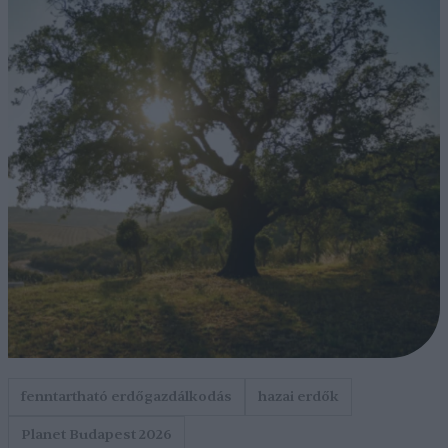
fenntartható erdőgazdálkodás
hazai erdők
Planet Budapest 2026