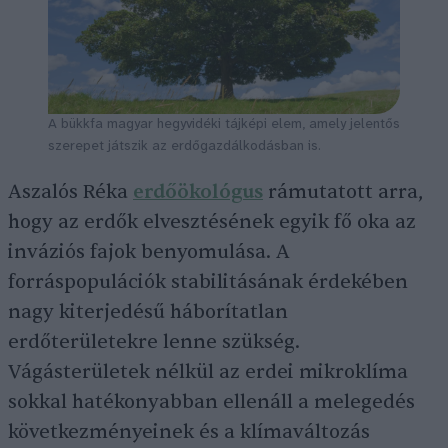
A bükkfa magyar hegyvidéki tájképi elem, amely jelentős
szerepet játszik az erdőgazdálkodásban is.
Aszalós Réka
erdőökológus
rámutatott arra,
hogy az erdők elvesztésének egyik fő oka az
inváziós fajok benyomulása. A
forráspopulációk stabilitásának érdekében
nagy kiterjedésű háborítatlan
erdőterületekre lenne szükség.
Vágásterületek nélkül az erdei mikroklíma
sokkal hatékonyabban ellenáll a melegedés
következményeinek és a klímaváltozás