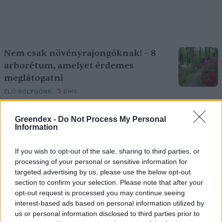
Nem csak növényrajongóknak! – 8
arborétum, amelyet érdemes
meglátogatni
5 perc
ÉLŐ BOLYGÓNK
Greendex -
Do Not Process My Personal
Pár éven belül szivacsvárosokká
Information
kellene alakítanunk a
településeinket – Podcast
If you wish to opt-out of the sale, sharing to third parties, or
processing of your personal or sensitive information for
2 perc
PODCAST
targeted advertising by us, please use the below opt-out
section to confirm your selection. Please note that after your
Negatív vízállások, vízkorlátozások:
opt-out request is processed you may continue seeing
interest-based ads based on personal information utilized by
miképp takarékoskodhatsz a vízzel?
us or personal information disclosed to third parties prior to
5 perc
ÉLŐ BOLYGÓNK