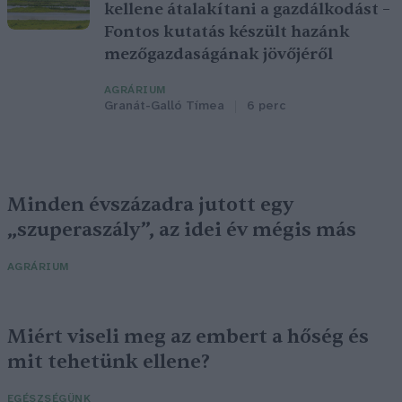
kellene átalakítani a gazdálkodást –
Fontos kutatás készült hazánk
mezőgazdaságának jövőjéről
AGRÁRIUM
Granát-Galló Tímea
6 perc
Minden évszázadra jutott egy
„szuperaszály”, az idei év mégis más
AGRÁRIUM
Miért viseli meg az embert a hőség és
mit tehetünk ellene?
EGÉSZSÉGÜNK