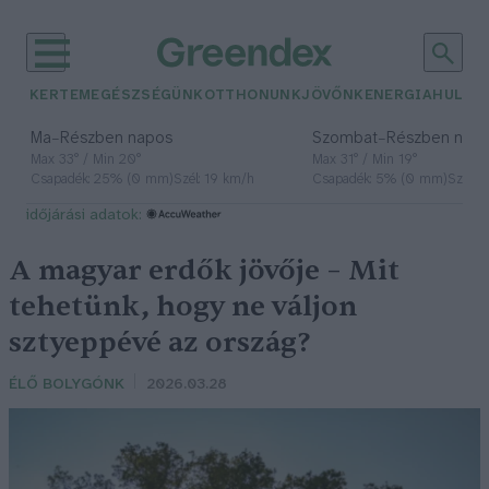
KERTEM
EGÉSZSÉGÜNK
OTTHONUNK
JÖVŐNK
ENERGIA
HULLA
–
–
Ma
Részben napos
Szombat
Részben nap
Max 33° / Min 20°
Max 31° / Min 19°
Csapadék: 25% (0 mm)
Szél: 19 km/h
Csapadék: 5% (0 mm)
Szél: 
időjárási adatok:
A magyar erdők jövője – Mit
tehetünk, hogy ne váljon
sztyeppévé az ország?
ÉLŐ BOLYGÓNK
2026.03.28