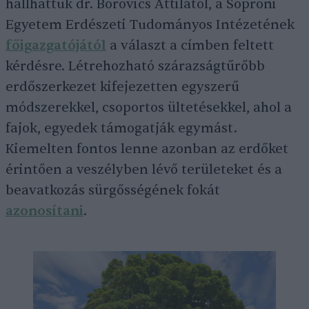
hallhattuk dr. Borovics Attilától, a Soproni
Egyetem Erdészeti Tudományos Intézetének
főigazgatójától
a választ a címben feltett
kérdésre. Létrehozható szárazságtűrőbb
erdőszerkezet kifejezetten egyszerű
módszerekkel, csoportos ültetésekkel, ahol a
fajok, egyedek támogatják egymást.
Kiemelten fontos lenne azonban az erdőket
érintően a veszélyben lévő területeket és a
beavatkozás sürgősségének fokát
azonosítani
.