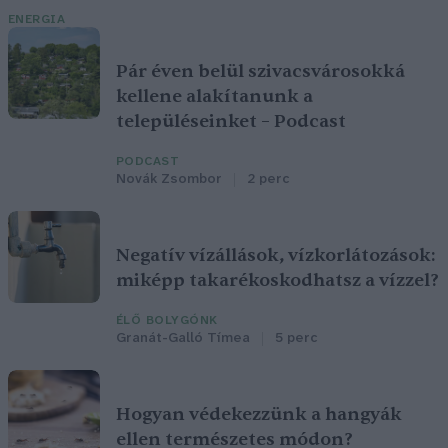
ENERGIA
Pár éven belül szivacsvárosokká
kellene alakítanunk a
településeinket – Podcast
PODCAST
Novák Zsombor
2 perc
Negatív vízállások, vízkorlátozások:
miképp takarékoskodhatsz a vízzel?
ÉLŐ BOLYGÓNK
Granát-Galló Tímea
5 perc
Hogyan védekezzünk a hangyák
ellen természetes módon?