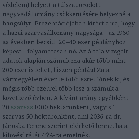
védelem) helyett a túlszaporodott
nagyvadállomány csökkentésére helyezné a
hangsúlyt. Prezentációjában kitért arra, hogy
a hazai szarvasállomány nagysága – az 1960-
as években becsült 20–40 ezer példányhoz
képest – folyamatosan nő. Az általa vizsgált
adatok alapján számuk ma akár több mint
200 ezer is lehet, hiszen például Zala
vármegyében évente több ezret lőnek ki, és
mégis több ezerrel több lesz a számuk a
következő évben. A kívánt arány egyébként
20
szarvas
1000 hektáronként, vagyis 1
szarvas 50 hektáronként, ami 2036-ra dr.
Jánoska Ferenc szerint elérhető lenne, ha a
kilövési rátát 45%-ra emelnék.