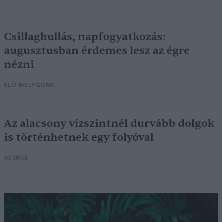
Csillaghullás, napfogyatkozás:
augusztusban érdemes lesz az égre
nézni
ÉLŐ BOLYGÓNK
Az alacsony vízszintnél durvább dolgok
is történhetnek egy folyóval
SZEMLE