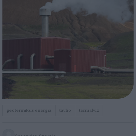
geotermikus energia
távhő
termálvíz