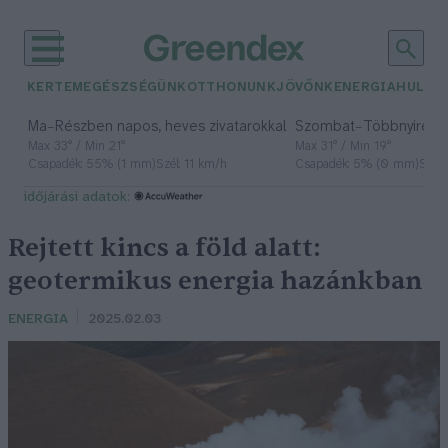
KERTEM
EGÉSZSÉGÜNK
OTTHONUNK
JÖVŐNK
ENERGIA
HULLA
–
–
Ma
Részben napos, heves zivatarokkal
Szombat
Többnyire n
Max 33° / Min 21°
Max 31° / Min 19°
Csapadék: 55% (1 mm)
Szél: 11 km/h
Csapadék: 5% (0 mm)
Szél:
időjárási adatok:
Rejtett kincs a föld alatt:
geotermikus energia hazánkban
ENERGIA
2025.02.03