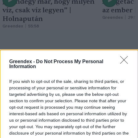
„Mindegy már, hogy milyen
A vegetáci
víz, csak víz legyen” |
az ember 
Holnapután
Greendex
29:5
Greendex
55:58
Greendex -
Do Not Process My Personal
Pár éven belül
Information
szivacsvárosokká kellene
If you wish to opt-out of the sale, sharing to third parties, or
alakítanunk a településeinket –
processing of your personal or sensitive information for
targeted advertising by us, please use the below opt-out
Podcast
section to confirm your selection. Please note that after your
opt-out request is processed you may continue seeing
Novák Zsombor
2 perc
PODCAST
interest-based ads based on personal information utilized by
us or personal information disclosed to third parties prior to
your opt-out. You may separately opt-out of the further
disclosure of your personal information by third parties on the