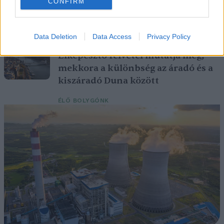
CONFIRM
Britanniát is
SZEMLE
Data Deletion
Data Access
Privacy Policy
Elképesztő felvétel mutatja meg,
mekkora a különbség az áradó és a
kiszáradó Duna között
ÉLŐ BOLYGÓNK