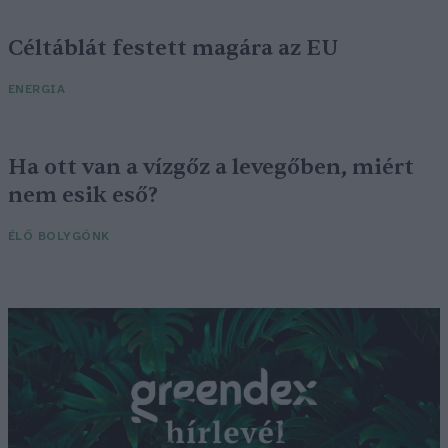
Céltáblát festett magára az EU
ENERGIA
Ha ott van a vízgőz a levegőben, miért
nem esik eső?
ÉLŐ BOLYGÓNK