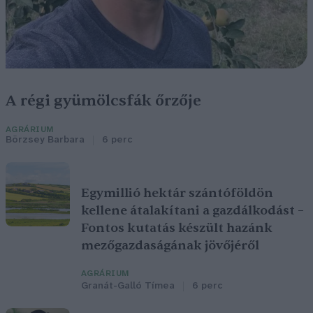
A régi gyümölcsfák őrzője
AGRÁRIUM
Börzsey Barbara
6 perc
Egymillió hektár szántóföldön
kellene átalakítani a gazdálkodást –
Fontos kutatás készült hazánk
mezőgazdaságának jövőjéről
AGRÁRIUM
Granát-Galló Tímea
6 perc