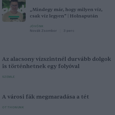
„Mindegy már, hogy milyen víz,
csak víz legyen” | Holnapután
JÖVŐNK
Novák Zsombor
3 perc
Az alacsony vízszintnél durvább dolgok
is történhetnek egy folyóval
SZEMLE
A városi fák megmaradása a tét
OTTHONUNK