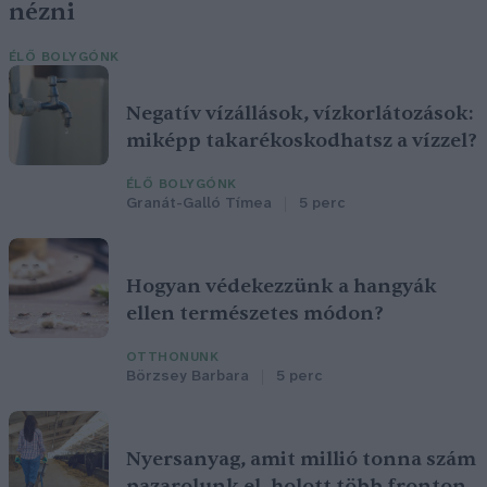
nézni
ÉLŐ BOLYGÓNK
Negatív vízállások, vízkorlátozások:
miképp takarékoskodhatsz a vízzel?
ÉLŐ BOLYGÓNK
Granát-Galló Tímea
5 perc
Hogyan védekezzünk a hangyák
ellen természetes módon?
OTTHONUNK
Börzsey Barbara
5 perc
Nyersanyag, amit millió tonna szám
pazarolunk el, holott több fronton