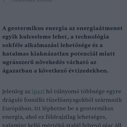
Greendex Szemle
A geotermikus energia az energiaátmenet
egyik kulcseleme lehet, a technológia
sokféle alkalmazási lehetősége és a
hatalmas kiaknázatlan potenciál miatt
ugrásszerű növekedés várható az
ágazatban a következő évtizedekben.
Jelenleg az
ipari
hő túlnyomó többsége egyre
dráguló fosszilis tüzelőanyagokból származik
Európában. Itt léphetne be a geotermikus
energia, ahol ez földrajzilag lehetséges,
valamint kellő mértékű stabil felvevő piac áll