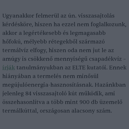
Ugyanakkor felmerül az ún. visszasajtolás
kérdésköre, hiszen ha ezzel nem foglalkozunk,
akkor a legértékesebb és legmagasabb
hőfokú, mélyebb rétegekből származó
termálvíz elfogy, hiszen oda nem jut le az
amúgy is csökkenő mennyiségű csapadékvíz –
írják
tanulmányukban az ELTE kutatói. Ennek
hiányában a termelés nem minősül
megújulóenergia-hasznosításnak. Hazánkban
jelenleg 84 visszasajtoló kút működik, ami
összehasonlítva a több mint 900 db üzemelő
termálkúttal, országosan alacsony szám.