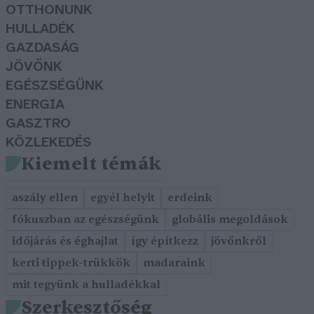
OTTHONUNK
HULLADÉK
GAZDASÁG
JÖVŐNK
EGÉSZSÉGÜNK
ENERGIA
GASZTRO
KÖZLEKEDÉS
Kiemelt témák
aszály ellen
egyél helyit
erdeink
fókuszban az egészségünk
globális megoldások
időjárás és éghajlat
így építkezz
jövőnkről
kerti tippek-trükkök
madaraink
mit tegyünk a hulladékkal
Szerkesztőség