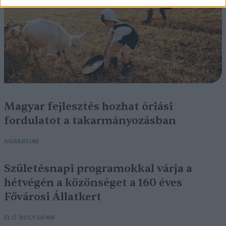
Magyar fejlesztés hozhat óriási
fordulatot a takarmányozásban
AGRÁRIUM
Születésnapi programokkal várja a
hétvégén a közönséget a 160 éves
Fővárosi Állatkert
ÉLŐ BOLYGÓNK