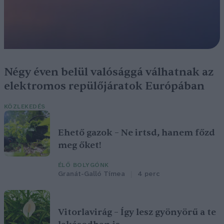
Négy éven belül valósággá válhatnak az
elektromos repülőjáratok Európában
KÖZLEKEDÉS
Ehető gazok – Ne irtsd, hanem főzd
meg őket!
ÉLŐ BOLYGÓNK
Granát-Galló Tímea
4 perc
Vitorlavirág – Így lesz gyönyörű a te