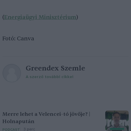
(
Energiaügyi Minisztérium
)
Fotó: Canva
Greendex Szemle
A szerző további cikkei
Merre lehet a Velencei-tó jövője? |
Holnapután
3 perc
PODCAST