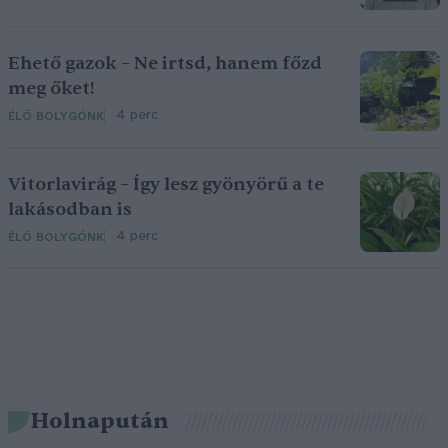
Ehető gazok – Ne irtsd, hanem főzd
meg őket!
4 perc
ÉLŐ BOLYGÓNK
Vitorlavirág – Így lesz gyönyörű a te
lakásodban is
4 perc
ÉLŐ BOLYGÓNK
Holnapután