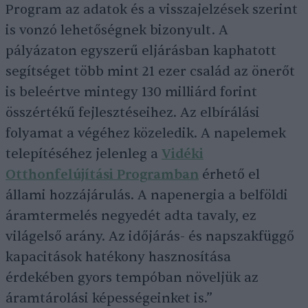
Program az adatok és a visszajelzések szerint
is vonzó lehetőségnek bizonyult. A
pályázaton egyszerű eljárásban kaphatott
segítséget több mint 21 ezer család az önerőt
is beleértve mintegy 130 milliárd forint
összértékű fejlesztéseihez. Az elbírálási
folyamat a végéhez közeledik. A napelemek
telepítéséhez jelenleg a
Vidéki
Otthonfelújítási Programban
érhető el
állami hozzájárulás. A napenergia a belföldi
áramtermelés negyedét adta tavaly, ez
világelső arány. Az időjárás- és napszakfüggő
kapacitások hatékony hasznosítása
érdekében gyors tempóban növeljük az
áramtárolási képességeinket is.”