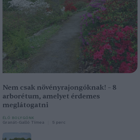
Nem csak növényrajongóknak! – 8
arborétum, amelyet érdemes
meglátogatni
ÉLŐ BOLYGÓNK
Granát-Galló Tímea
5 perc