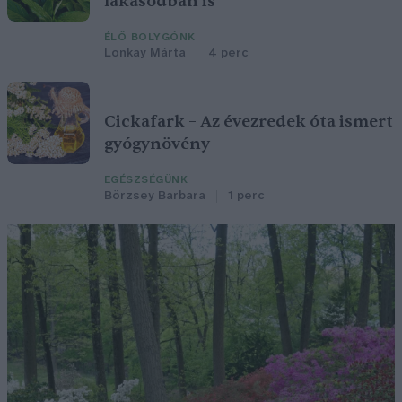
lakásodban is
ÉLŐ BOLYGÓNK
Lonkay Márta
4 perc
Cickafark – Az évezredek óta ismert
gyógynövény
EGÉSZSÉGÜNK
Börzsey Barbara
1 perc