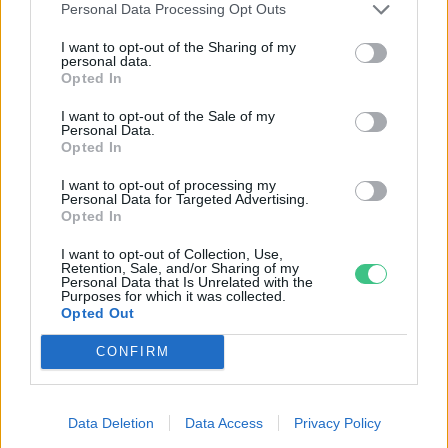
Personal Data Processing Opt Outs
I want to opt-out of the Sharing of my
personal data.
Rekord alacsony a Velencei-tó vízszintje. Alkalmazkodási válság
Opted In
vagy ökológiai katasztrófa? Dr. Boromisza Zsomborral jártuk körbe
I want to opt-out of the Sale of my
a tó múltját, jelenét, jövőjét.
Personal Data.
Opted In
I want to opt-out of processing my
A mesterséges intelligencia már
Personal Data for Targeted Advertising.
vírusokat is előállít
Opted In
I want to opt-out of Collection, Use,
EGÉSZSÉGÜNK
Retention, Sale, and/or Sharing of my
Personal Data that Is Unrelated with the
Purposes for which it was collected.
Kerti sütögetés biztonságosan
Opted Out
GASZTRO
CONFIRM
Data Deletion
Data Access
Privacy Policy