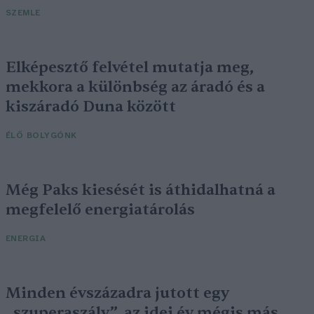
SZEMLE
Elképesztő felvétel mutatja meg,
mekkora a különbség az áradó és a
kiszáradó Duna között
ÉLŐ BOLYGÓNK
Még Paks kiesését is áthidalhatná a
megfelelő energiatárolás
ENERGIA
Minden évszázadra jutott egy
„szuperaszály”, az idei év mégis más