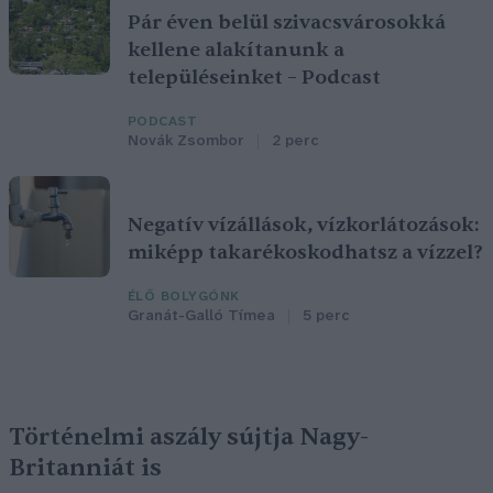
Pár éven belül szivacsvárosokká
kellene alakítanunk a
településeinket – Podcast
PODCAST
Novák Zsombor
2 perc
Negatív vízállások, vízkorlátozások:
miképp takarékoskodhatsz a vízzel?
ÉLŐ BOLYGÓNK
Granát-Galló Tímea
5 perc
Történelmi aszály sújtja Nagy-
Britanniát is