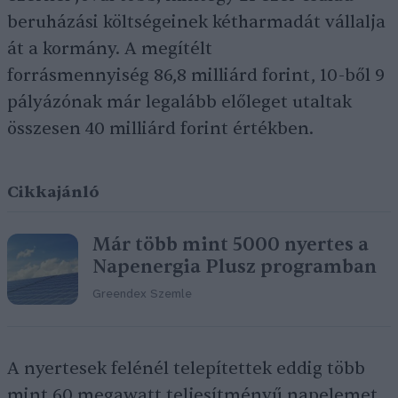
beruházási költségeinek kétharmadát vállalja
át a kormány. A megítélt
forrásmennyiség 86,8 milliárd forint, 10-ből 9
pályázónak már legalább előleget utaltak
összesen 40 milliárd forint értékben.
Cikkajánló
Már több mint 5000 nyertes a
Napenergia Plusz programban
Greendex Szemle
A nyertesek felénél telepítettek eddig több
mint 60 megawatt teljesítményű napelemet