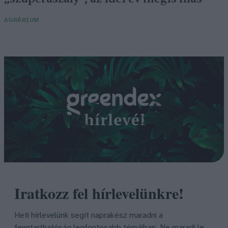
AGRÁRIUM
Iratkozz fel hírlevelünkre!
Heti hírlevelünk segít naprakész maradni a
fenntarthatóság legfontosabb témáiban. Ne maradj le,