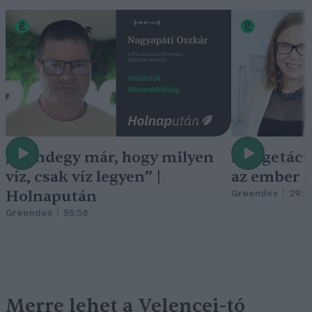
„Mindegy már, hogy milyen
A vegetáci
víz, csak víz legyen” |
az ember 
Holnapután
Greendex
29:5
Greendex
55:58
Merre lehet a Velencei-tó