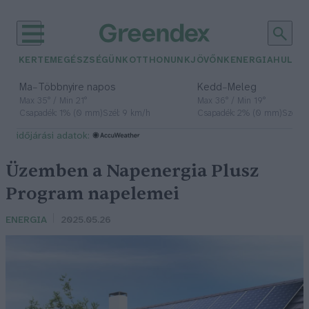
KERTEM
EGÉSZSÉGÜNK
OTTHONUNK
JÖVŐNK
ENERGIA
HULLA
–
–
Ma
Többnyire napos
Kedd
Meleg
Max 35° / Min 21°
Max 36° / Min 19°
Csapadék: 1% (0 mm)
Szél: 9 km/h
Csapadék: 2% (0 mm)
Szél: 
időjárási adatok:
Üzemben a Napenergia Plusz
Program napelemei
ENERGIA
2025.05.26