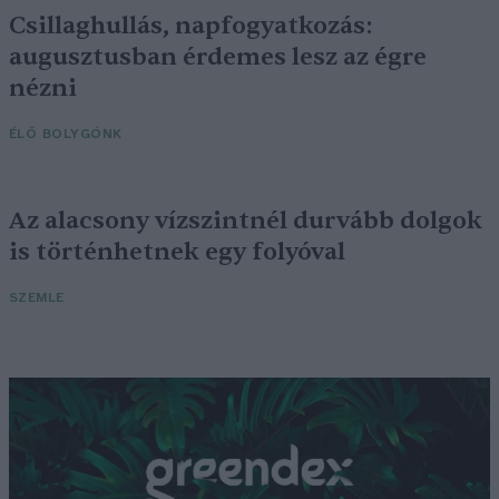
Csillaghullás, napfogyatkozás:
augusztusban érdemes lesz az égre
nézni
ÉLŐ BOLYGÓNK
Az alacsony vízszintnél durvább dolgok
is történhetnek egy folyóval
SZEMLE