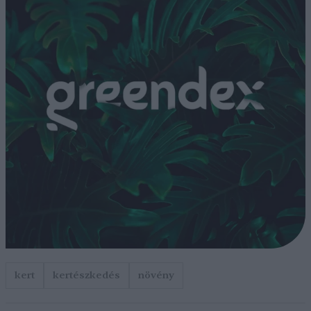
kert
kertészkedés
növény