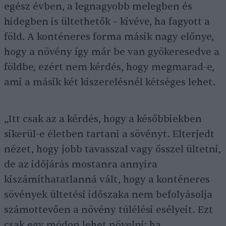
egész évben, a legnagyobb melegben és
hidegben is ültethetők – kivéve, ha fagyott a
föld. A konténeres forma másik nagy előnye,
hogy a növény így már be van gyökeresedve a
földbe, ezért nem kérdés, hogy megmarad-e,
ami a másik két kiszerelésnél kétséges lehet.
„Itt csak az a kérdés, hogy a későbbiekben
sikerül-e életben tartani a sövényt. Elterjedt
nézet, hogy jobb tavasszal vagy ősszel ültetni,
de az időjárás mostanra annyira
kiszámíthatatlanná vált, hogy a konténeres
sövények ültetési időszaka nem befolyásolja
számottevően a növény túlélési esélyeit. Ezt
csak egy módon lehet növelni: ha