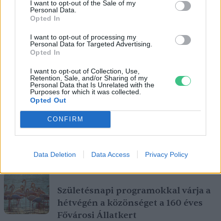
I want to opt-out of the Sale of my
Personal Data.
Opted In
I want to opt-out of processing my
Personal Data for Targeted Advertising.
Opted In
I want to opt-out of Collection, Use,
Retention, Sale, and/or Sharing of my
Personal Data that Is Unrelated with the
Purposes for which it was collected.
Opted Out
CONFIRM
Ezt a növényt már az őskorban is ismerték, a népi gyógyászatban
Data Deletion
Data Access
Privacy Policy
pedig ma is számos betegség ellen használják.
Születésnapi programokkal várja a
hétvégén a közönséget a 160 éves
Fővárosi Állatkert