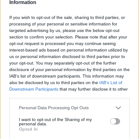
Information
víz, csak víz legyen” |
az ember 
Holnapután
Greendex
29:5
If you wish to opt-out of the sale, sharing to third parties, or
processing of your personal or sensitive information for
Greendex
55:58
targeted advertising by us, please use the below opt-out
section to confirm your selection. Please note that after your
opt-out request is processed you may continue seeing
interest-based ads based on personal information utilized by
us or personal information disclosed to third parties prior to
Cickafark – Az évezredek óta
your opt-out. You may separately opt-out of the further
disclosure of your personal information by third parties on the
ismert gyógynövény
IAB’s list of downstream participants. This information may
also be disclosed by us to third parties on the
IAB’s List of
Börzsey Barbara
1 perc
EGÉSZSÉGÜNK
Downstream Participants
that may further disclose it to other
third parties.
Personal Data Processing Opt Outs
I want to opt-out of the Sharing of my
personal data.
Opted In