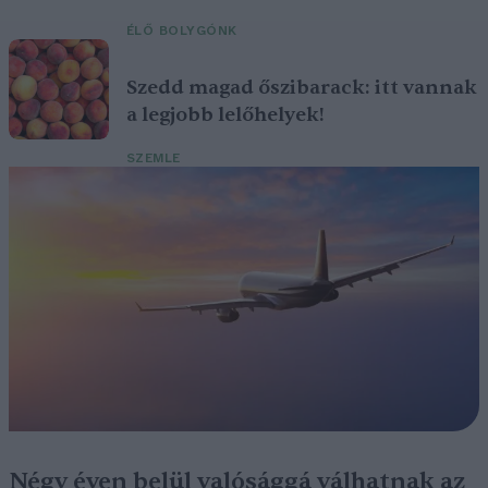
ÉLŐ BOLYGÓNK
Szedd magad őszibarack: itt vannak
a legjobb lelőhelyek!
SZEMLE
Négy éven belül valósággá válhatnak az