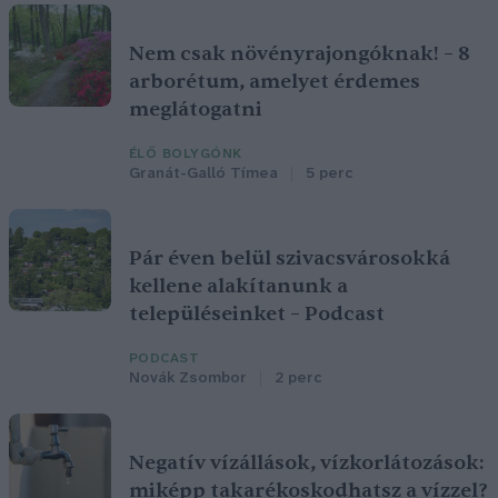
Nem csak növényrajongóknak! – 8
arborétum, amelyet érdemes
meglátogatni
ÉLŐ BOLYGÓNK
Granát-Galló Tímea
5 perc
Pár éven belül szivacsvárosokká
kellene alakítanunk a
településeinket – Podcast
PODCAST
Novák Zsombor
2 perc
Negatív vízállások, vízkorlátozások:
miképp takarékoskodhatsz a vízzel?