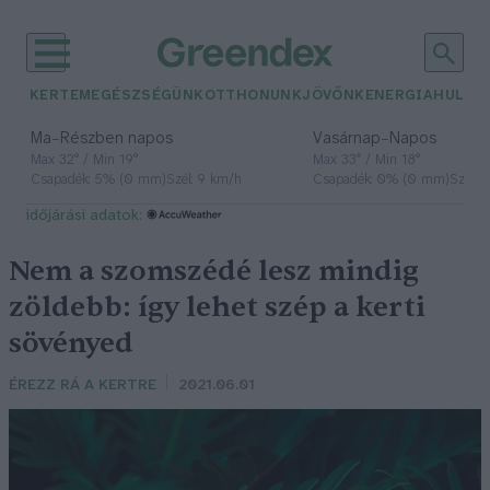
KERTEM
EGÉSZSÉGÜNK
OTTHONUNK
JÖVŐNK
ENERGIA
HULLA
–
–
Ma
Részben napos
Vasárnap
Napos
Max 32° / Min 19°
Max 33° / Min 18°
Csapadék: 5% (0 mm)
Szél: 9 km/h
Csapadék: 0% (0 mm)
Szél: 
időjárási adatok:
Nem a szomszédé lesz mindig
zöldebb: így lehet szép a kerti
sövényed
ÉREZZ RÁ A KERTRE
2021.06.01