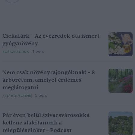
Cickafark – Az évezredek óta ismert
gyógynövény
1 perc
EGÉSZSÉGÜNK
Nem csak növényrajongóknak! – 8
arborétum, amelyet érdemes
meglátogatni
5 perc
ÉLŐ BOLYGÓNK
Pár éven belül szivacsvárosokká
kellene alakítanunk a
településeinket – Podcast