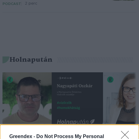
2 perc
PODCAST
Holnapután
Greendex -
Do Not Process My Personal
„Mindegy már, hogy milyen
A vegetáci