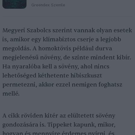
Greendex Szemle
Megyeri Szabolcs szerint vannak olyan esetek
is, amikor egy klímabiztos cserje a legjobb
megoldás. A homoktövis például durva
megjelenésű növény, de szinte mindent kibír.
Ha nyaralóba kell a sövény, ahol nincs
lehetőséged kéthetente hibiszkuszt
permetezni, akkor ezzel nemigen foghatsz
mellé.
A cikk röviden kitér az elültetett sövény
gondozására is. Tippeket kapunk, mikor,
hogyan és mennyire érdemes nyírni, és