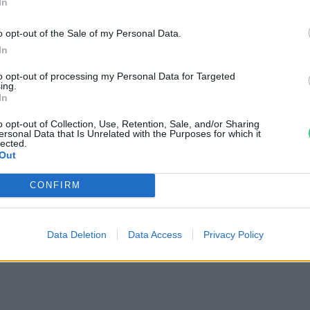
In
usítják a petárdákat, 5000 rúpiás (kb 25
r három év börtönre is számíthatnak.
o opt-out of the Sale of my Personal Data.
In
to opt-out of processing my Personal Data for Targeted
ing.
In
o opt-out of Collection, Use, Retention, Sale, and/or Sharing
ersonal Data that Is Unrelated with the Purposes for which it
lected.
Out
CONFIRM
le
Data Deletion
Data Access
Privacy Policy