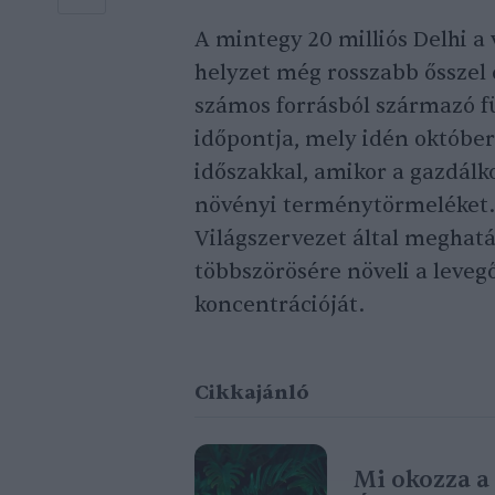
A mintegy 20 milliós Delhi a
helyzet még rosszabb ősszel 
számos forrásból származó füs
időpontja, mely idén október 
időszakkal, amikor a gazdálk
növényi terménytörmeléket. 
Világszervezet által meghatá
többszörösére növeli a leveg
koncentrációját.
Cikkajánló
Mi okozza a