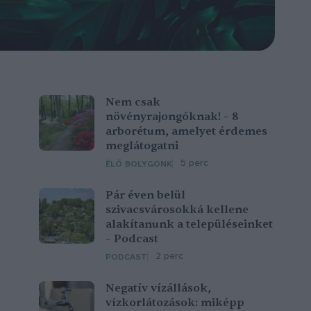
Nem csak
növényrajongóknak! – 8
arborétum, amelyet érdemes
meglátogatni
5 perc
ÉLŐ BOLYGÓNK
Pár éven belül
szivacsvárosokká kellene
alakítanunk a településeinket
– Podcast
2 perc
PODCAST
Negatív vízállások,
vízkorlátozások: miképp