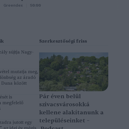
Greendex
50:00
ály sújtja Nagy-
vétel mutatja meg,
lönbség az áradó
ó Duna között
Pár éven belül
sét is
a megfelelő
szivacsvárosokká
s
kellene alakítanunk a
településeinket –
adra jutott egy
Podcast
, az idei év mégis