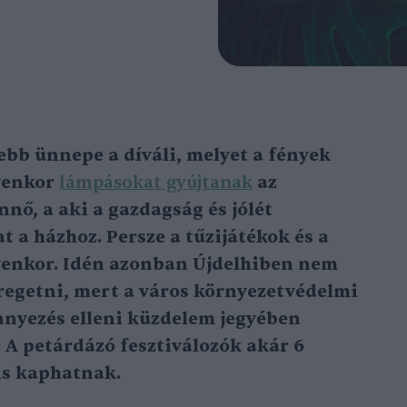
ebb ünnepe a díváli, melyet a fények
yenkor
lámpásokat gyújtanak
az
nő, a aki a gazdagság és jólét
at a házhoz. Persze a tűzijátékok és a
lyenkor. Idén azonban Újdelhiben nem
regetni, mert a város környezetvédelmi
nnyezés elleni küzdelem jegyében
. A petárdázó fesztiválozók akár 6
is kaphatnak.