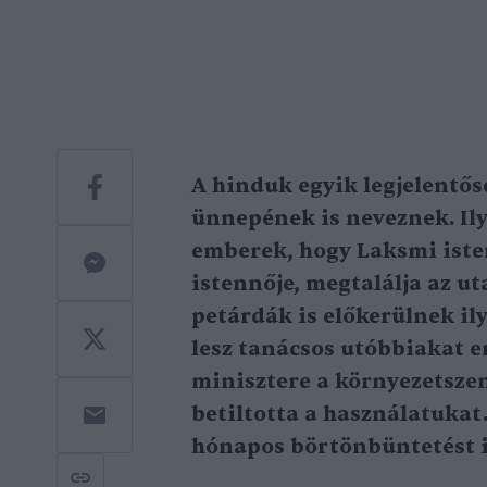
A hinduk egyik legjelentős
ünnepének is neveznek. Il
emberek, hogy Laksmi isten
istennője, megtalálja az ut
petárdák is előkerülnek i
lesz tanácsos utóbbiakat e
minisztere a környezetsze
betiltotta a használatukat
hónapos börtönbüntetést 