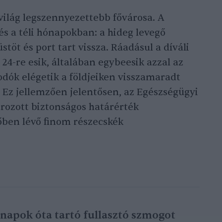
 világ legszennyezettebb fővárosa. A
és a téli hónapokban: a hideg levegő
töt és port tart vissza. Ráadásul a díváli
24-re esik, általában egybeesik azzal az
odók elégetik a földjeiken visszamaradt
Ez jellemzően jelentősen, az Egészségügyi
rozott biztonságos határérték
őben lévő finom részecskék
 napok óta tartó fullasztó szmogot