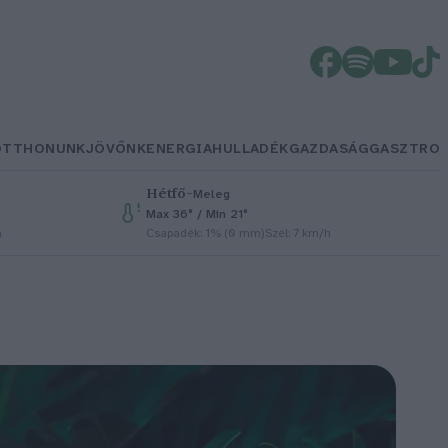
OTTHONUNK
JÖVŐNK
ENERGIA
HULLADÉK
GAZDASÁG
GASZTRO
Hétfő
–
Meleg
Max 36° / Min 21°
h
Csapadék: 1% (0 mm)
Szél: 7 km/h