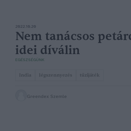
2022.10.20
Nem tanácsos petár
idei díválin
EGÉSZSÉGÜNK
India
légszennyezés
tűzijáték
Greendex Szemle