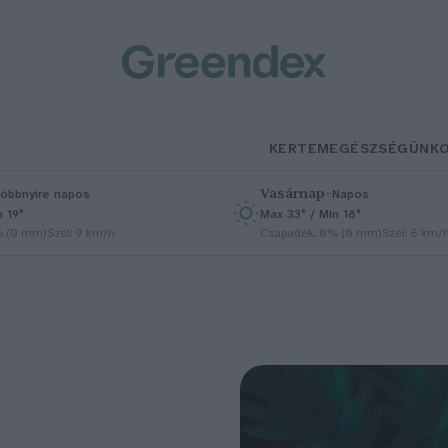
KERTEM
EGÉSZSÉGÜNK
Vasárnap
–
öbbnyire napos
Napos
n 19°
Max 33° / Min 18°
% (0 mm)
Szél: 9 km/h
Csapadék: 0% (0 mm)
Szél: 6 km/