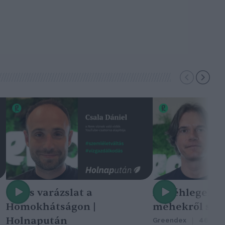
Nincs varázslat a
A méhlegelő 
Homokhátságon |
méhekről szól
Holnapután
Greendex
46:47