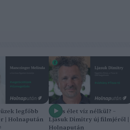
tüzek legfőbb
Nincs élet víz nélkül? –
r | Holnapután
Ljasuk Dimitry új filmjéről |
Holnapután
3