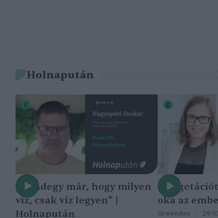
Holnapután
„Mindegy már, hogy milyen
A vegetáció
víz, csak víz legyen” |
oka az embe
Holnapután
Greendex
29:5