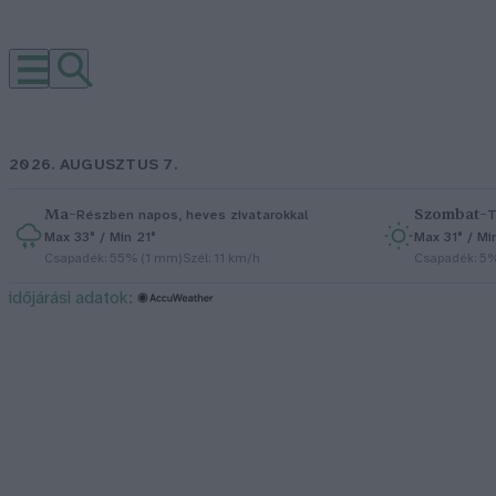
2026. AUGUSZTUS 7.
Ma
–
Szombat
–
Részben napos, heves zivatarokkal
T
Max 33° / Min 21°
Max 31° / Mi
Csapadék: 55% (1 mm)
Szél: 11 km/h
Csapadék: 5
időjárási adatok: