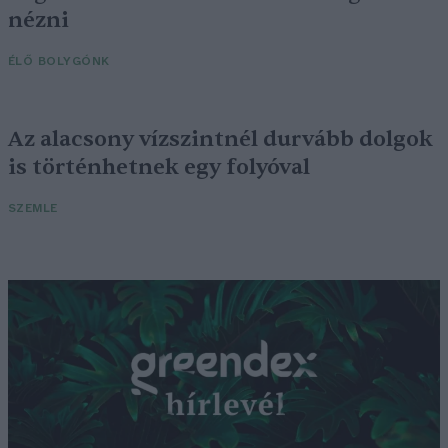
nézni
ÉLŐ BOLYGÓNK
Az alacsony vízszintnél durvább dolgok
is történhetnek egy folyóval
SZEMLE