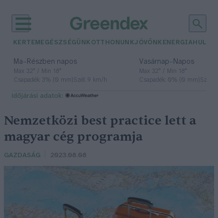
KERTEM
EGÉSZSÉGÜNK
OTTHONUNK
JÖVŐNK
ENERGIA
HULLA
–
–
Ma
Részben napos
Vasárnap
Napos
Max 32° / Min 18°
Max 32° / Min 18°
Csapadék: 3% (0 mm)
Szél: 9 km/h
Csapadék: 0% (0 mm)
Szél: 
időjárási adatok:
Nemzetközi best practice lett a
magyar cég programja
GAZDASÁG
2023.08.08