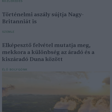
KÖZLEKEDÉS
Történelmi aszály sújtja Nagy-
Britanniát is
SZEMLE
Elképesztő felvétel mutatja meg,
mekkora a különbség az áradó és a
kiszáradó Duna között
ÉLŐ BOLYGÓNK