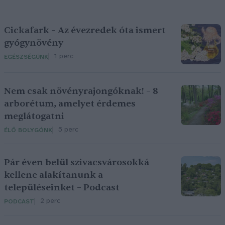
Cickafark – Az évezredek óta ismert
gyógynövény
1 perc
EGÉSZSÉGÜNK
Nem csak növényrajongóknak! – 8
arborétum, amelyet érdemes
meglátogatni
5 perc
ÉLŐ BOLYGÓNK
Pár éven belül szivacsvárosokká
kellene alakítanunk a
településeinket – Podcast
2 perc
PODCAST