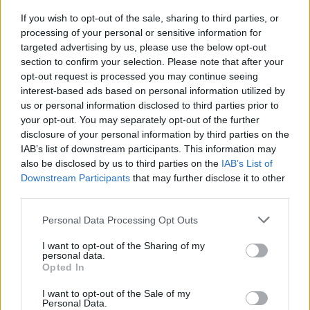
Greendex
55:58
If you wish to opt-out of the sale, sharing to third parties, or
processing of your personal or sensitive information for
targeted advertising by us, please use the below opt-out
section to confirm your selection. Please note that after your
opt-out request is processed you may continue seeing
interest-based ads based on personal information utilized by
Cickafark – Az évezredek óta
us or personal information disclosed to third parties prior to
your opt-out. You may separately opt-out of the further
ismert gyógynövény
disclosure of your personal information by third parties on the
IAB’s list of downstream participants. This information may
Börzsey Barbara
1 perc
EGÉSZSÉGÜNK
also be disclosed by us to third parties on the
IAB’s List of
Downstream Participants
that may further disclose it to other
third parties.
Personal Data Processing Opt Outs
I want to opt-out of the Sharing of my
personal data.
Opted In
I want to opt-out of the Sale of my
Personal Data.