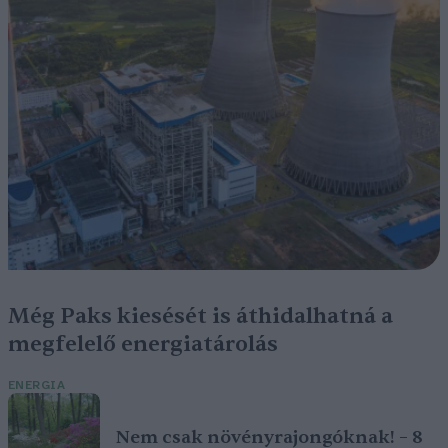
Még Paks kiesését is áthidalhatná a
megfelelő energiatárolás
ENERGIA
Nem csak növényrajongóknak! – 8