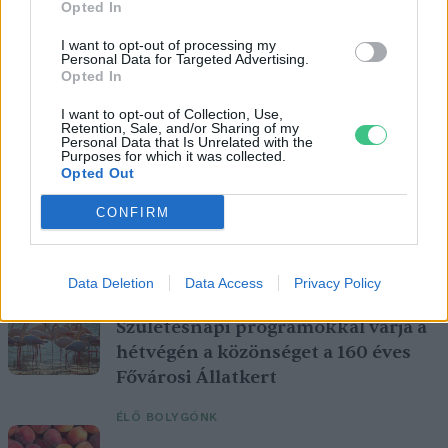
Opted In
I want to opt-out of processing my
Personal Data for Targeted Advertising.
Opted In
I want to opt-out of Collection, Use,
Retention, Sale, and/or Sharing of my
Personal Data that Is Unrelated with the
Purposes for which it was collected.
Opted Out
CONFIRM
Ezt a növényt már az őskorban is ismerték, a népi gyógyászatban
pedig ma is számos betegség ellen használják.
Data Deletion
Data Access
Privacy Policy
Születésnapi programokkal várja a
hétvégén a közönséget a 160 éves
Fővárosi Állatkert
ÉLŐ BOLYGÓNK