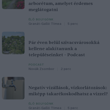
arborétum, amelyet érdemes
meglátogatni
ÉLŐ BOLYGÓNK
Granát-Galló Tímea
5 perc
Pár éven belül szivacsvárosokká
kellene alakítanunk a
településeinket – Podcast
PODCAST
Novák Zsombor
2 perc
Negatív vízállások, vízkorlátozások:
miképp takarékoskodhatsz a vízzel?
ÉLŐ BOLYGÓNK
Granát-Galló Tímea
5 perc