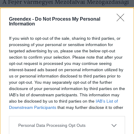
A Fejér vármegyei Mezőfalvai Mezőgazdasági
Termelő és Szolgáltató Zrt.-nél idén 1350
Greendex -
Do Not Process My Personal
hektáron vetettek kukoricát, de ezt
Information
cégcsoport szinten kell érteni – tudtuk meg a
vállalkozás növénytermesztési
If you wish to opt-out of the sale, sharing to third parties, or
processing of your personal or sensitive information for
igazgatójától. Zoványi György az Agrárszektor
targeted advertising by us, please use the below opt-out
kérdésére elmondta, hogy az év eleje még
section to confirm your selection. Please note that after your
opt-out request is processed you may continue seeing
rendben levőnek látszott, majdnem minden
interest-based ads based on personal information utilized by
munkát el tudtak végezni időben. Aztán
us or personal information disclosed to third parties prior to
áprilisban és májusban jöttek a nagy esők,
your opt-out. You may separately opt-out of the further
disclosure of your personal information by third parties on the
amelyek következtében a mélyebb fekvésű
IAB’s list of downstream participants. This information may
területeken megállt a víz, és ez megnyomta
also be disclosed by us to third parties on the
IAB’s List of
Downstream Participants
that may further disclose it to other
kissé a kukoricát. Június óta azonban
third parties.
praktikusan nem esett eső a térségben, és a
Personal Data Processing Opt Outs
40 Celsius-fokos hőmérséklet is előfordult. A