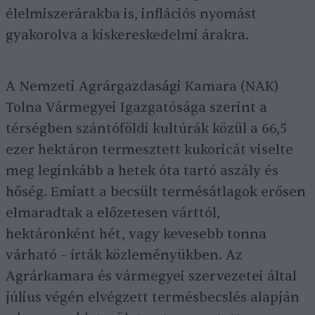
élelmiszerárakba is, inflációs nyomást
gyakorolva a kiskereskedelmi árakra.
A Nemzeti Agrárgazdasági Kamara (NAK)
Tolna Vármegyei Igazgatósága szerint a
térségben szántóföldi kultúrák közül a 66,5
ezer hektáron termesztett kukoricát viselte
meg leginkább a hetek óta tartó aszály és
hőség. Emiatt a becsült termésátlagok erősen
elmaradtak a előzetesen várttól,
hektáronként hét, vagy kevesebb tonna
várható – írták közleményükben. Az
Agrárkamara és vármegyei szervezetei által
július végén elvégzett termésbecslés alapján