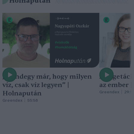
Holnapután
„Mindegy már, hogy milyen
A vegetáci
víz, csak víz legyen” |
az ember 
Holnapután
Greendex
29:5
Greendex
55:58