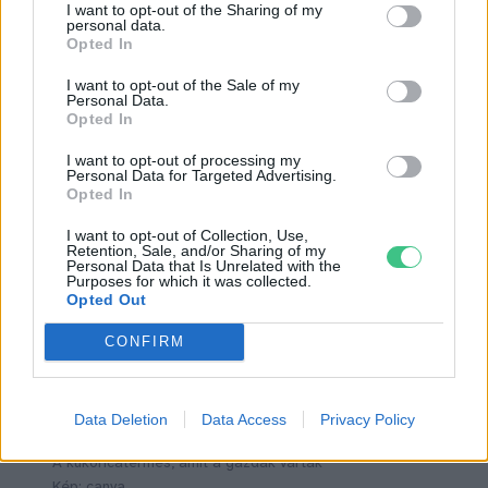
szakember szerint körülbelül június 17-ig
I want to opt-out of the Sharing of my
personal data.
bírta a kukorica, aztán jött a hőség, és
Opted In
egészen a múlt hétig borzalmasan meleg idő
I want to opt-out of the Sale of my
Personal Data.
volt. Akkor ugyan volt egy kis lehűlés, de az
Opted In
nem tartott sokáig, így gyakorlatilag
I want to opt-out of processing my
múmiává száradt a kukorica a térségben.
Personal Data for Targeted Advertising.
Opted In
I want to opt-out of Collection, Use,
Retention, Sale, and/or Sharing of my
Personal Data that Is Unrelated with the
Purposes for which it was collected.
Opted Out
CONFIRM
Data Deletion
Data Access
Privacy Policy
A kukoricatermés, amit a gazdák vártak
Kép: canva