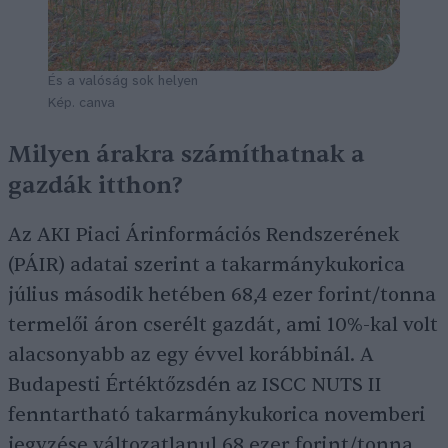
És a valóság sok helyen
Kép. canva
Milyen árakra számíthatnak a
gazdák itthon?
Az AKI Piaci Árinformációs Rendszerének
(PÁIR) adatai szerint a takarmánykukorica
július második hetében 68,4 ezer forint/tonna
termelői áron cserélt gazdát, ami 10%-kal volt
alacsonyabb az egy évvel korábbinál. A
Budapesti Értéktőzsdén az ISCC NUTS II
fenntartható takarmánykukorica novemberi
jegyzése változatlanul 68 ezer forint/tonna