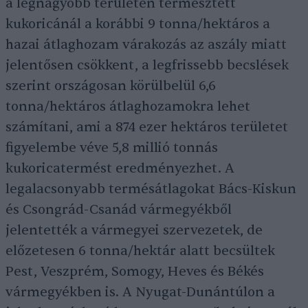
a legnagyobb területen termesztett
kukoricánál a korábbi 9 tonna/hektáros a
hazai átlaghozam várakozás az aszály miatt
jelentősen csökkent, a legfrissebb becslések
szerint országosan körülbelül 6,6
tonna/hektáros átlaghozamokra lehet
számítani, ami a 874 ezer hektáros területet
figyelembe véve 5,8 millió tonnás
kukoricatermést eredményezhet. A
legalacsonyabb termésátlagokat Bács-Kiskun
és Csongrád-Csanád vármegyékből
jelentették a vármegyei szervezetek, de
előzetesen 6 tonna/hektár alatt becsültek
Pest, Veszprém, Somogy, Heves és Békés
vármegyékben is. A Nyugat-Dunántúlon a