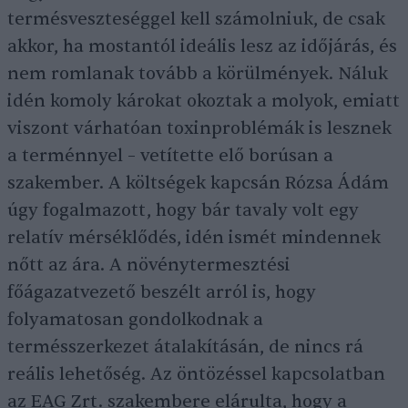
termésveszteséggel kell számolniuk, de csak
akkor, ha mostantól ideális lesz az időjárás, és
nem romlanak tovább a körülmények. Náluk
idén komoly károkat okoztak a molyok, emiatt
viszont várhatóan toxinproblémák is lesznek
a terménnyel – vetítette elő borúsan a
szakember. A költségek kapcsán Rózsa Ádám
úgy fogalmazott, hogy bár tavaly volt egy
relatív mérséklődés, idén ismét mindennek
nőtt az ára. A növénytermesztési
főágazatvezető beszélt arról is, hogy
folyamatosan gondolkodnak a
termésszerkezet átalakításán, de nincs rá
reális lehetőség. Az öntözéssel kapcsolatban
az EAG Zrt. szakembere elárulta, hogy a