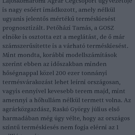
Lajoskomáromi Agrár Cégcsoport ügyvezetője
is nagy esőért imádkozott, amely nélkül
ugyanis jelentős mértékű terméskiesést
prognosztizált. Petőházi Tamás, a GOSZ
elnöke is osztotta ezt a meglátást, de ő már
számszerűsítette is a várható terméskiesést.
Mint mondta, korábbi modellszámítások
szerint ebben az időszakban minden
hőségnappal közel 200 ezer tonnányi
termésvárakozást lehet leírni országosan,
vagyis ennyivel kevesebb terem majd, mint
amennyi a hőhullám nélkül termett volna. Az
agrárközgazdász, Raskó György július első
harmadában még úgy vélte, hogy az országos
szintű terméskiesés nem fogja elérni az 1