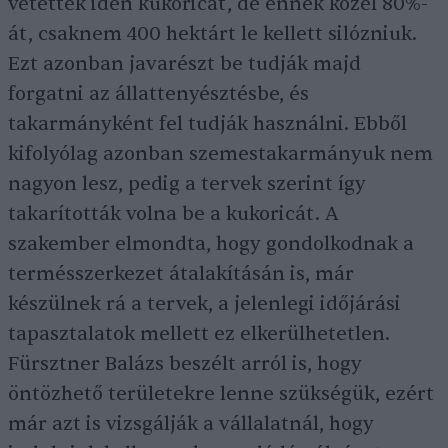
vetettek idén kukoricát, de ennek közel 80%-
át, csaknem 400 hektárt le kellett silózniuk.
Ezt azonban javarészt be tudják majd
forgatni az állattenyésztésbe, és
takarmányként fel tudják használni. Ebből
kifolyólag azonban szemestakarmányuk nem
nagyon lesz, pedig a tervek szerint így
takarították volna be a kukoricát. A
szakember elmondta, hogy gondolkodnak a
termésszerkezet átalakításán is, már
készülnek rá a tervek, a jelenlegi időjárási
tapasztalatok mellett ez elkerülhetetlen.
Fürsztner Balázs beszélt arról is, hogy
öntözhető területekre lenne szükségük, ezért
már azt is vizsgálják a vállalatnál, hogy