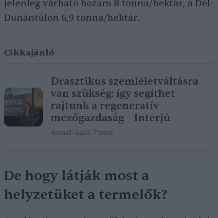
jelenleg várható hozam 8 tonna/hektár, a Dél-
Dunántúlon 6,9 tonna/hektár.
Cikkajánló
Drasztikus szemléletváltásra
van szükség: így segíthet
rajtunk a regeneratív
mezőgazdaság – Interjú
Granát-Galló Tímea
De hogy látják most a
helyzetüket a termelők?