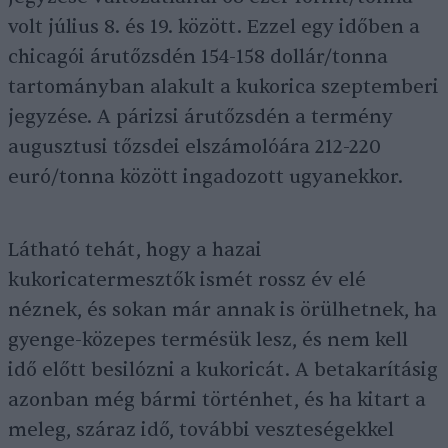
volt július 8. és 19. között. Ezzel egy időben a
chicagói árutőzsdén 154-158 dollár/tonna
tartományban alakult a kukorica szeptemberi
jegyzése. A párizsi árutőzsdén a termény
augusztusi tőzsdei elszámolóára 212-220
euró/tonna között ingadozott ugyanekkor.
Látható tehát, hogy a hazai
kukoricatermesztők ismét rossz év elé
néznek, és sokan már annak is örülhetnek, ha
gyenge-közepes termésük lesz, és nem kell
idő előtt besilózni a kukoricát. A betakarításig
azonban még bármi történhet, és ha kitart a
meleg, száraz idő, további veszteségekkel