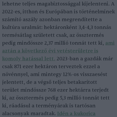
lehetne teljes magabiztossággal kijelenteni. A
2022-es, itthon és Európában is történelminek
számító aszály azonban megrendítette a
kultúra uralmát: hektáronként 3,4-4,3 tonnás
termésátlag született csak, az össztermés
pedig mindössze 2,37 millió tonnát tett ki,
ami
aztán a következő évi vetésterületre is
komoly hatással lett.
2023-ban a gazdák már
csak 871 ezer hektáron terveztek ezzel a
növénnyel, ami mintegy 12%-os visszaesést
jelentett, de a végső teljes betakarított
terület mindössze 768 ezer hektárra terjedt
ki, az össztermés pedig 5,3 millió tonnát tett
ki, ráadásul a terményárak is tartósan
alacsonyak maradtak.
Idén a kukorica