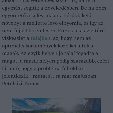
akkor nincs versengés közöttük, hanem
egymást segítik a növekedésben. De ha nem
egyöntetű a kelés, akkor a később kelő
növényt a mellette levő elnyomja, és így az
nem fejlődik rendesen. Ennek oka az eltérő
vízkészlet a
talajban
, az, hogy nem az
optimális körülmények közé kerültek a
magok. Az egyik helyen jó talaj fogadta a
magot, a másik helyen pedig szárazabb, ezért
látható, hogy a probléma foltokban
jelentkezik – mutatott rá már májusban
Petőházi Tamás.