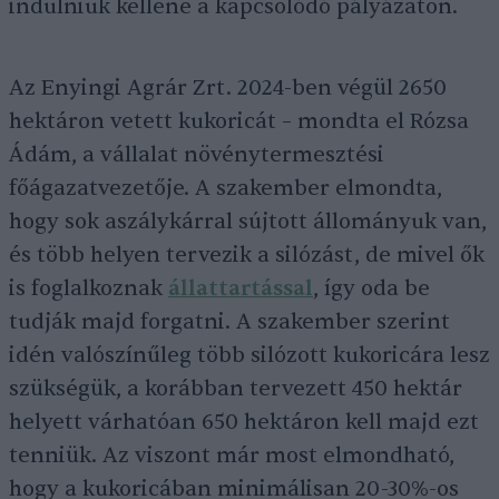
indulniuk kellene a kapcsolódó pályázaton.
Az Enyingi Agrár Zrt. 2024-ben végül 2650
hektáron vetett kukoricát – mondta el Rózsa
Ádám, a vállalat növénytermesztési
főágazatvezetője. A szakember elmondta,
hogy sok aszálykárral sújtott állományuk van,
és több helyen tervezik a silózást, de mivel ők
is foglalkoznak
állattartással
, így oda be
tudják majd forgatni. A szakember szerint
idén valószínűleg több silózott kukoricára lesz
szükségük, a korábban tervezett 450 hektár
helyett várhatóan 650 hektáron kell majd ezt
tenniük. Az viszont már most elmondható,
hogy a kukoricában minimálisan 20-30%-os