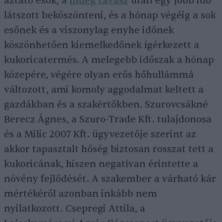
áztató esők, a
hideg tavasz
után egy jobb idő
látszott beköszönteni, és a hónap végéig a sok
esőnek és a viszonylag enyhe időnek
köszönhetően kiemelkedőnek ígérkezett a
kukoricatermés. A melegebb időszak a hónap
közepére, végére olyan erős hőhullámmá
változott, ami komoly aggodalmat keltett a
gazdákban és a szakértőkben. Szurovcsákné
Berecz Ágnes, a Szuro-Trade Kft. tulajdonosa
és a Milic 2007 Kft. ügyvezetője szerint az
akkor tapasztalt hőség biztosan rosszat tett a
kukoricának, hiszen negatívan érintette a
növény fejlődését. A szakember a várható kár
mértékéről azonban inkább nem
nyilatkozott. Csepregi Attila, a