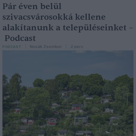
Pár éven belül
szivacsvárosokká kellene
alakítanunk a településeinket –
Podcast
Novák Zsombor
2 perc
PODCAST