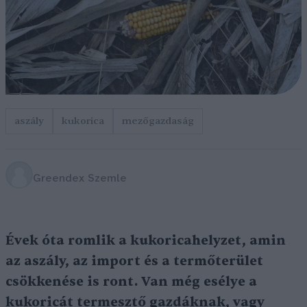
aszály
kukorica
mezőgazdaság
Greendex Szemle
Évek óta romlik a kukoricahelyzet, amin
az aszály, az import és a termőterület
csökkenése is ront. Van még esélye a
kukoricát termesztő gazdáknak, vagy