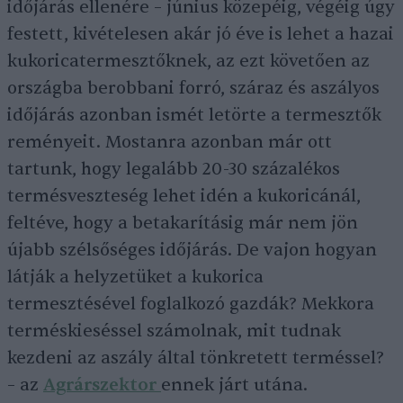
időjárás ellenére – június közepéig, végéig úgy
festett, kivételesen akár jó éve is lehet a hazai
kukoricatermesztőknek, az ezt követően az
országba berobbani forró, száraz és aszályos
időjárás azonban ismét letörte a termesztők
reményeit. Mostanra azonban már ott
tartunk, hogy legalább 20-30 százalékos
termésveszteség lehet idén a kukoricánál,
feltéve, hogy a betakarításig már nem jön
újabb szélsőséges időjárás. De vajon hogyan
látják a helyzetüket a kukorica
termesztésével foglalkozó gazdák? Mekkora
terméskieséssel számolnak, mit tudnak
kezdeni az aszály által tönkretett terméssel?
– az
Agrárszektor
ennek járt utána.