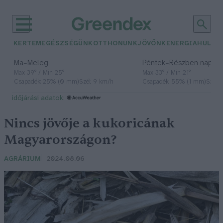
KERTEM
EGÉSZSÉGÜNK
OTTHONUNK
JÖVŐNK
ENERGIA
HULLA
–
–
Ma
Meleg
Péntek
Részben napos, 
Max 39° / Min 25°
Max 33° / Min 21°
Csapadék: 25% (0 mm)
Szél: 9 km/h
Csapadék: 55% (1 mm)
Szél: 
időjárási adatok:
Nincs jövője a kukoricának
Magyarországon?
AGRÁRIUM
2024.08.06