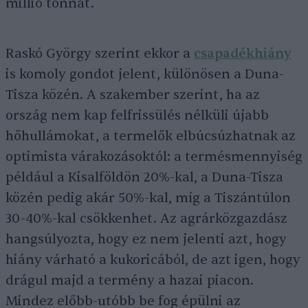
millió tonnát.
Raskó György szerint ekkor a
csapadékhiány
is komoly gondot jelent, különösen a Duna-
Tisza közén. A szakember szerint, ha az
ország nem kap felfrissülés nélküli újabb
hőhullámokat, a termelők elbúcsúzhatnak az
optimista várakozásoktól: a termésmennyiség
például a Kisalföldön 20%-kal, a Duna-Tisza
közén pedig akár 50%-kal, míg a Tiszántúlon
30-40%-kal csökkenhet. Az agrárközgazdász
hangsúlyozta, hogy ez nem jelenti azt, hogy
hiány várható a kukoricából, de azt igen, hogy
drágul majd a termény a hazai piacon.
Mindez előbb-utóbb be fog épülni az