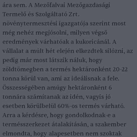
ára sem. A Mezőfalvai Mezőgazdasági
Termelő és Szolgáltató Zrt.
növénytermesztési igazgatója szerint most
még nehéz megjósolni, milyen végső
eredmények várhatóak a kukoricánál. A
vállalat a múlt hét elején elkezdtek silózni, az
pedig már most látszik náluk, hogy
zöldtömegben a termés hektáronként 20-22
tonna körül van, ami az ideálisnak a fele.
Összességében amúgy hektáronként 6
tonnára számítanak az idén, vagyis jó
esetben körülbelül 60%-os termés várható.
Arra a kérdésre, hogy gondolkodnak-e a
termésszerkezet átalakításán, a szakember
elmondta, hogy alapesetben nem szoktak