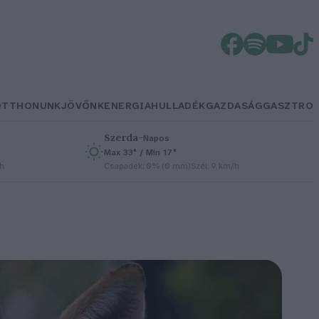
OTTHONUNK
JÖVŐNK
ENERGIA
HULLADÉK
GAZDASÁG
GASZTRO
Szerda
–
Napos
Max 33° / Min 17°
/h
Csapadék: 0% (0 mm)
Szél: 9 km/h