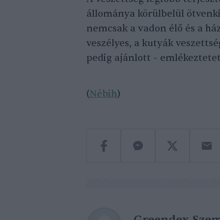
állománya körülbelül ötvenki
nemcsak a vadon élő és a há
veszélyes, a kutyák veszetts
pedig ajánlott – emlékeztetet
(
Nébih
)
Greendex Szem