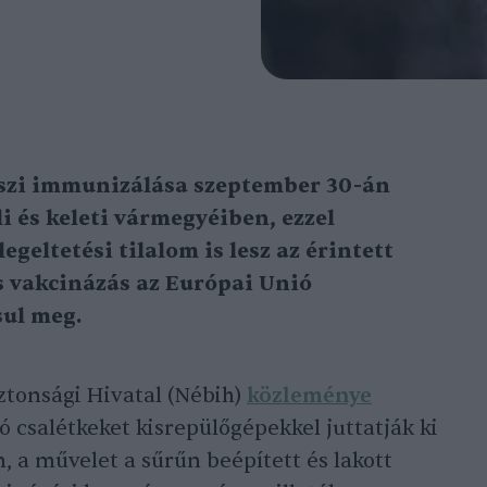
 őszi immunizálása szeptember 30-án
 és keleti vármegyéiben, ezzel
geltetési tilalom is lesz az érintett
s vakcinázás az Európai Unió
sul meg.
ztonsági Hivatal (Nébih)
közleménye
ó csalétkeket kisrepülőgépekkel juttatják ki
, a művelet a sűrűn beépített és lakott