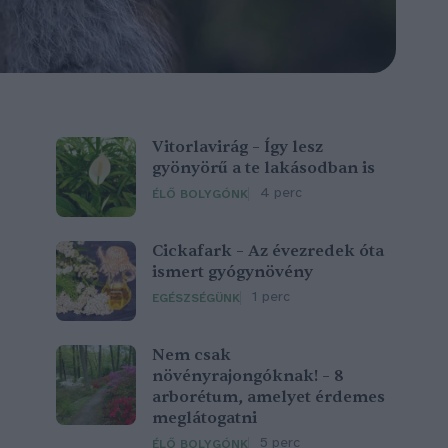
Vitorlavirág – Így lesz
gyönyörű a te lakásodban is
4 perc
ÉLŐ BOLYGÓNK
Cickafark – Az évezredek óta
ismert gyógynövény
1 perc
EGÉSZSÉGÜNK
Nem csak
növényrajongóknak! – 8
arborétum, amelyet érdemes
meglátogatni
5 perc
ÉLŐ BOLYGÓNK