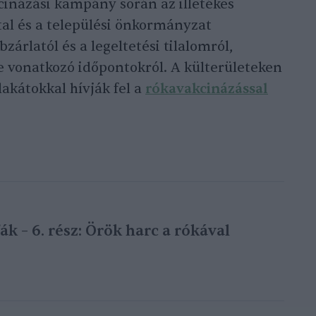
cinázási kampány során az illetékes
tal és a települési önkormányzat
bzárlatól és a legeltetési tilalomról,
e vonatkozó időpontokról. A külterületeken
akátokkal hívják fel a
rókavakcinázással
ák – 6. rész: Örök harc a rókával