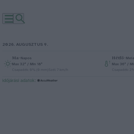
2026. AUGUSZTUS 9.
Ma
–
Hétfő
–
Napos
Mel
Max 32° / Min 18°
Max 36° / M
Csapadék: 0% (0 mm)
Szél: 7 km/h
Csapadék: 2
időjárási adatok: