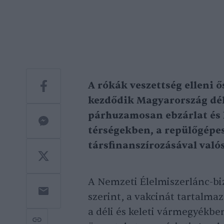
A rókák veszettség elleni
kezdődik Magyarország déli
párhuzamosan ebzárlat és le
térségekben, a repülőgépe
társfinanszírozásával való
A Nemzeti Élelmiszerlánc-bi
szerint, a vakcinát tartalmaz
a déli és keleti vármegyékben