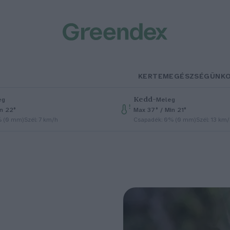
KERTEM
EGÉSZSÉGÜNK
Kedd
–
eg
Meleg
in 22°
Max 37° / Min 21°
% (0 mm)
Szél: 7 km/h
Csapadék: 0% (0 mm)
Szél: 13 km