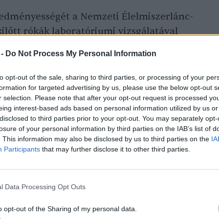
edményességét a Nemzeti Élelmiszerlánc-
kilőtt rókák laboratóriumi vizsgálatával
i azt mutatják, hogy a
rókák
több mint
 -
Do Not Process My Personal Information
inát tartalmazó csalétket – olvasható a
to opt-out of the sale, sharing to third parties, or processing of your per
formation for targeted advertising by us, please use the below opt-out s
r selection. Please note that after your opt-out request is processed y
eing interest-based ads based on personal information utilized by us or
disclosed to third parties prior to your opt-out. You may separately opt-
losure of your personal information by third parties on the IAB’s list of
. This information may also be disclosed by us to third parties on the
IA
Participants
that may further disclose it to other third parties.
l Data Processing Opt Outs
o opt-out of the Sharing of my personal data.