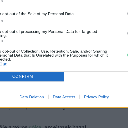
In
o opt-out of the Sale of my Personal Data.
In
to opt-out of processing my Personal Data for Targeted
ing.
ség
az ország keleti szomszédainál –
In
rendszeresen előfordul, és a
o opt-out of Collection, Use, Retention, Sale, and/or Sharing
i részén is több helyen megjelent. A
ersonal Data that Is Unrelated with the Purposes for which it
lected.
t tavaly Magyarországon is megváltozott a
Out
 helyzet, 2022. szeptembere óta hat róka
CONFIRM
eg. Az esetek mindegyike Szabolcs-
ordult elő, az ukrán határtól számított
Data Deletion
Data Access
Privacy Policy
rzetben. A betegség behurcolása vélhetően
ány Ukrajna felőli mozgása révén történt.
ője a vörös
róka
, amelynek hazai