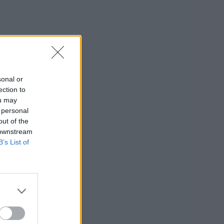
sonal or
ection to
ou may
 personal
out of the
 downstream
B’s List of