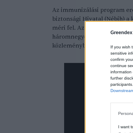
Az immunizálási program er
biztonsági Hivatal (Nébih) a 
méri fel. Az előző évek adata
Greendex
háromnegyede felvette a vakc
közleményben.
If you wish 
sensitive in
confirm you
continue se
information 
further disc
participants
Downstream 
Persona
I want t