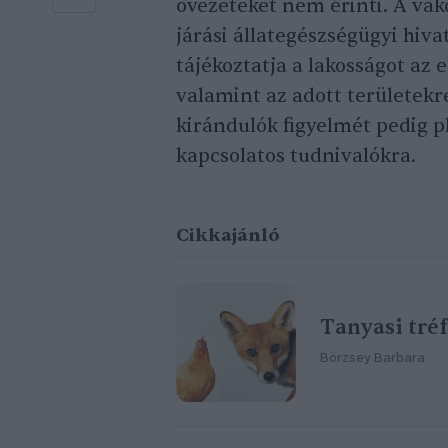
övezeteket nem érinti. A vak
járási állategészségügyi hiva
tájékoztatja a lakosságot az e
valamint az adott területekr
kirándulók figyelmét pedig pl
kapcsolatos tudnivalókra.
Cikkajánló
Tanyasi tréf
Börzsey Barbara