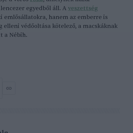
lencezer egyedből áll. A
veszettség
zi emlősállatokra, hanem az emberre is
ég elleni védőoltása kötelező, a macskáknak
t a Nébih.
le