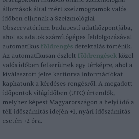
országokban működő online szeizmológiai
állomások által mért szeizmogramok valós
időben eljutnak a Szeizmológiai
Obszervatórium budapesti adatközpontjába,
ahol az adatok számítógépes feldolgozásával
automatikus
földrengés
detektálás történik.
Az automatikusan észlelt
földrengések
közel
valós időben felkerülnek egy térképre, ahol a
kiválasztott jelre kattintva információkat
kaphatunk a kérdéses rengésről. A megadott
időpontok világidőben (UTC) értendők,
melyhez képest Magyarországon a helyi idő a
téli időszámítás idején +1, nyári időszámítás
esetén +2 óra.