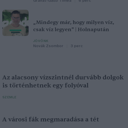
Granát-Galló Tímea
6 perc
„Mindegy már, hogy milyen víz,
csak víz legyen” | Holnapután
JÖVŐNK
Novák Zsombor
3 perc
Az alacsony vízszintnél durvább dolgok
is történhetnek egy folyóval
SZEMLE
A városi fák megmaradása a tét