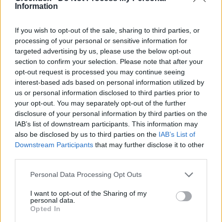
Information
„Mindegy már, hogy milyen
A vegetáci
If you wish to opt-out of the sale, sharing to third parties, or
víz, csak víz legyen” |
az ember 
processing of your personal or sensitive information for
Holnapután
Greendex
29:5
targeted advertising by us, please use the below opt-out
section to confirm your selection. Please note that after your
Greendex
55:58
opt-out request is processed you may continue seeing
interest-based ads based on personal information utilized by
us or personal information disclosed to third parties prior to
your opt-out. You may separately opt-out of the further
disclosure of your personal information by third parties on the
IAB’s list of downstream participants. This information may
Pár éven belül
also be disclosed by us to third parties on the
IAB’s List of
szivacsvárosokká kellene
Downstream Participants
that may further disclose it to other
third parties.
alakítanunk a településeinket –
Personal Data Processing Opt Outs
Podcast
I want to opt-out of the Sharing of my
Novák Zsombor
2 perc
PODCAST
personal data.
Opted In