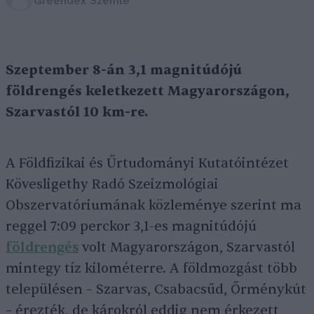
Greendex Szemle
Szeptember 8-án 3,1 magnitúdójú
földrengés keletkezett Magyarországon,
Szarvastól 10 km-re.
A Földfizikai és Űrtudományi Kutatóintézet
Kövesligethy Radó Szeizmológiai
Obszervatóriumának közleménye szerint ma
reggel 7:09 perckor 3,1-es magnitúdójú
földrengés
volt Magyarországon, Szarvastól
mintegy tíz kilométerre. A földmozgást több
településen – Szarvas, Csabacsűd, Őrménykút
– érezték, de károkról eddig nem érkezett