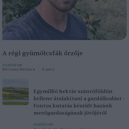
A régi gyümölcsfák őrzője
AGRÁRIUM
Börzsey Barbara
6 perc
Egymillió hektár szántóföldön
kellene átalakítani a gazdálkodást –
Fontos kutatás készült hazánk
mezőgazdaságának jövőjéről
AGRÁRIUM