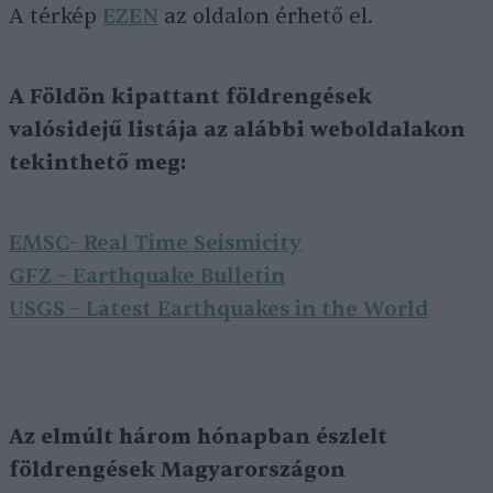
A térkép
EZEN
az oldalon érhető el.
A Földön kipattant földrengések
valósidejű listája az alábbi weboldalakon
tekinthető meg:
EMSC- Real Time Seismicity
GFZ – Earthquake Bulletin
USGS – Latest Earthquakes in the World
Az elmúlt három hónapban észlelt
földrengések Magyarországon