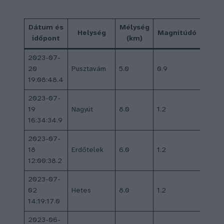
Dátum és
Mélység
Inten
Helység
Magnitúdó
időpont
(km)
(E
2023-07-
20
Pusztavám
5.0
0.9
–
19:08:48.4
2023-07-
19
Nagyút
8.0
1.2
–
16:34:34.9
2023-07-
18
Erdőtelek
6.0
1.2
–
12:00:38.2
2023-07-
02
Hetes
8.0
1.2
–
14:19:17.0
2023-06-