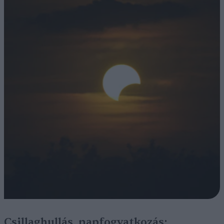
Csillaghullás, napfogyatkozás: