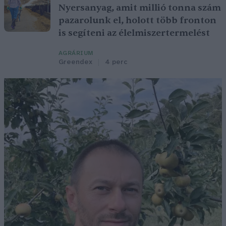
Nyersanyag, amit millió tonna szám
pazarolunk el, holott több fronton
is segíteni az élelmiszertermelést
AGRÁRIUM
Greendex
4 perc