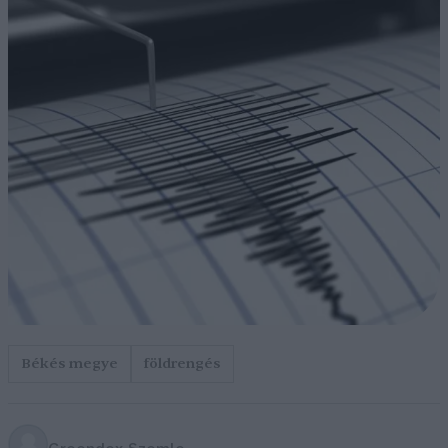
Békés megye
földrengés