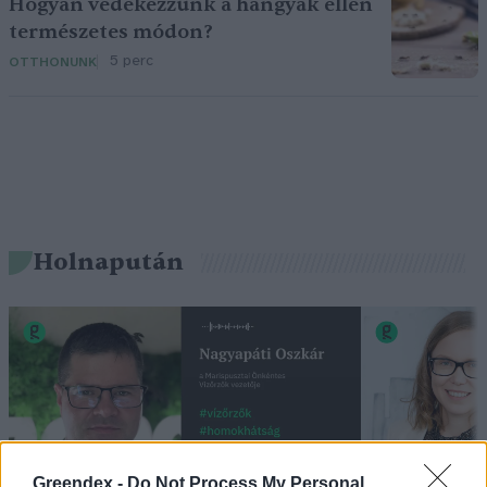
Hogyan védekezzünk a hangyák ellen
természetes módon?
5 perc
OTTHONUNK
Holnapután
Greendex -
Do Not Process My Personal