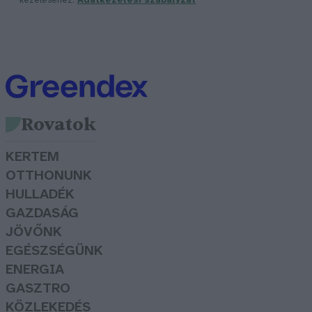
kezeléséhez.
Adatkezelési szabályzat
Rovatok
KERTEM
OTTHONUNK
HULLADÉK
GAZDASÁG
JÖVŐNK
EGÉSZSÉGÜNK
ENERGIA
GASZTRO
KÖZLEKEDÉS