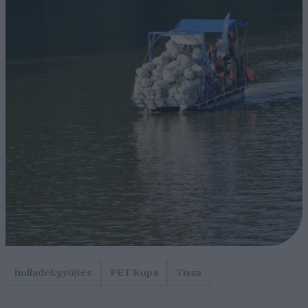
hulladékgyűjtés
PET Kupa
Tisza