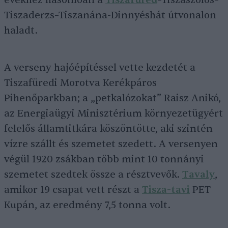
évekhez hasonlóan a
Tiszafüred
–Tiszaszőlős–
Tiszaderzs–Tiszanána-Dinnyéshát útvonalon
haladt.
A verseny hajóépítéssel vette kezdetét a
Tiszafüredi Morotva Kerékpáros
Pihenőparkban; a „petkalózokat” Raisz Anikó,
az Energiaügyi Minisztérium környezetügyért
felelős államtitkára köszöntötte, aki szintén
vízre szállt és szemetet szedett. A versenyen
végül 1920 zsákban több mint 10 tonnányi
szemetet szedtek össze a résztvevők.
Tavaly
,
amikor 19 csapat vett részt a
Tisza-tavi
PET
Kupán, az eredmény 7,5 tonna volt.