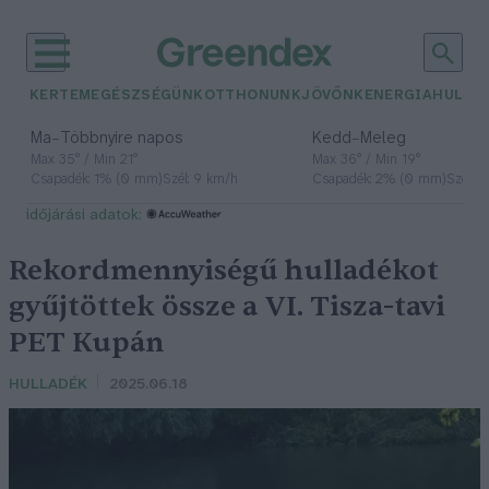
KERTEM
EGÉSZSÉGÜNK
OTTHONUNK
JÖVŐNK
ENERGIA
HULLA
–
–
Ma
Többnyire napos
Kedd
Meleg
Max 35° / Min 21°
Max 36° / Min 19°
Csapadék: 1% (0 mm)
Szél: 9 km/h
Csapadék: 2% (0 mm)
Szél: 
időjárási adatok:
Rekordmennyiségű hulladékot
gyűjtöttek össze a VI. Tisza-tavi
PET Kupán
HULLADÉK
2025.06.18