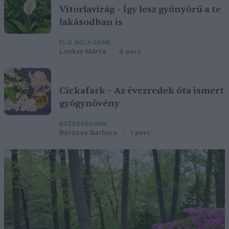
Vitorlavirág – Így lesz gyönyörű a te
lakásodban is
ÉLŐ BOLYGÓNK
Lonkay Márta
4 perc
Cickafark – Az évezredek óta ismert
gyógynövény
EGÉSZSÉGÜNK
Börzsey Barbara
1 perc