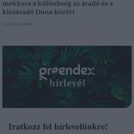
mekkora a különbség az áradó és a
kiszáradó Duna között
ÉLŐ BOLYGÓNK
Iratkozz fel hírlevelünkre!