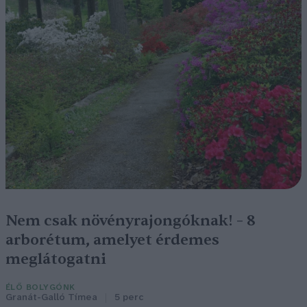
Nem csak növényrajongóknak! – 8
arborétum, amelyet érdemes
meglátogatni
ÉLŐ BOLYGÓNK
Granát-Galló Tímea
5 perc