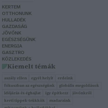
KERTEM
OTTHONUNK
HULLADÉK
GAZDASÁG
JÖVŐNK
EGÉSZSÉGÜNK
ENERGIA
GASZTRO
KÖZLEKEDÉS
Kiemelt témák
aszály ellen
egyél helyit
erdeink
fókuszban az egészségünk
globális megoldások
időjárás és éghajlat
így építkezz
jövőnkről
kerti tippek-trükkök
madaraink