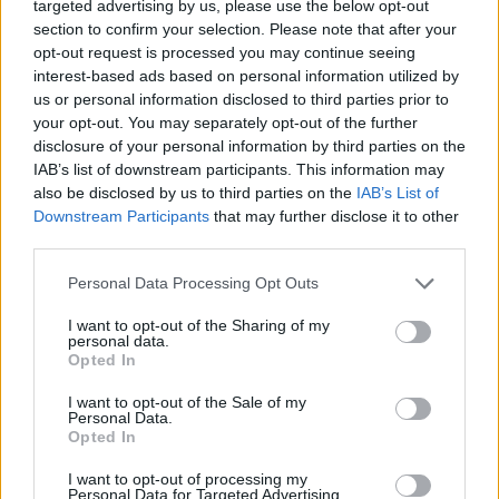
targeted advertising by us, please use the below opt-out
section to confirm your selection. Please note that after your
opt-out request is processed you may continue seeing
interest-based ads based on personal information utilized by
us or personal information disclosed to third parties prior to
your opt-out. You may separately opt-out of the further
disclosure of your personal information by third parties on the
Rekord alacsony a Velencei-tó vízszintje. Alkalmazkodási válság
IAB’s list of downstream participants. This information may
vagy ökológiai katasztrófa? Dr. Boromisza Zsomborral jártuk körbe
also be disclosed by us to third parties on the
IAB’s List of
a tó múltját, jelenét, jövőjét.
Downstream Participants
that may further disclose it to other
third parties.
Mit tehetünk a hazai erdőtüzek
Personal Data Processing Opt Outs
ellen?
I want to opt-out of the Sharing of my
personal data.
ÉLŐ BOLYGÓNK
Opted In
I want to opt-out of the Sale of my
Tombol a hőség és az aszály, mégis
Personal Data.
nő a klímaszkepticizmus
Opted In
I want to opt-out of processing my
ÉLŐ BOLYGÓNK
Personal Data for Targeted Advertising.