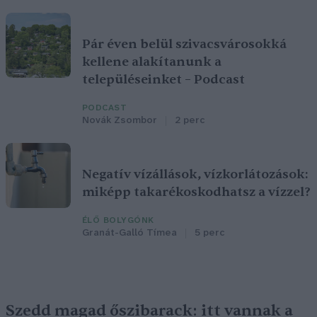
Pár éven belül szivacsvárosokká
kellene alakítanunk a
településeinket – Podcast
PODCAST
Novák Zsombor
2 perc
Negatív vízállások, vízkorlátozások:
miképp takarékoskodhatsz a vízzel?
ÉLŐ BOLYGÓNK
Granát-Galló Tímea
5 perc
Szedd magad őszibarack: itt vannak a