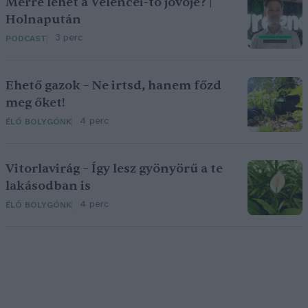
Merre lehet a Velencei-tó jövője? |
Holnapután
3 perc
PODCAST
Ehető gazok – Ne irtsd, hanem főzd
meg őket!
4 perc
ÉLŐ BOLYGÓNK
Vitorlavirág – Így lesz gyönyörű a te
lakásodban is
4 perc
ÉLŐ BOLYGÓNK