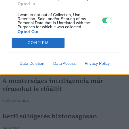
Opted In
I want to opt-out of Collection, Use,
Retention, Sale, and/or Sharing of my
Personal Data that Is Unrelated with the
Purposes for which it was collected.
Opted Out
CONFIRM
Data Deletion
Data Access
Privacy Policy
A mesterséges intelligencia már
vírusokat is előállít
EGÉSZSÉGÜNK
Kerti sütögetés biztonságosan
GASZTRO