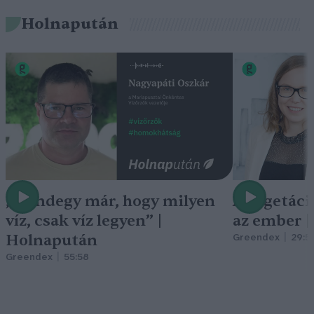
Holnapután
„Mindegy már, hogy milyen
A vegetáci
víz, csak víz legyen” |
az ember 
Holnapután
Greendex
29:5
Greendex
55:58