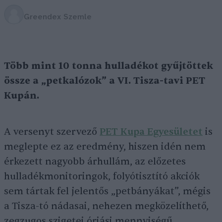
Greendex Szemle
Több mint 10 tonna hulladékot gyűjtöttek
össze a „petkalózok” a VI. Tisza-tavi PET
Kupán.
A versenyt szervező
PET Kupa Egyesületet
is
meglepte ez az eredmény, hiszen idén nem
érkezett nagyobb árhullám, az előzetes
hulladékmonitoringok, folyótisztító akciók
sem tártak fel jelentős „petbányákat”, mégis
a Tisza-tó nádasai, nehezen megközelíthető,
zegzugos szigetei óriási mennyiségű