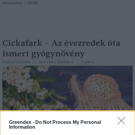
Greendex
55:58
Cickafark – Az évezredek óta
ismert gyógynövény
Börzsey Barbara
1 perc
EGÉSZSÉGÜNK
Greendex -
Do Not Process My Personal
Information