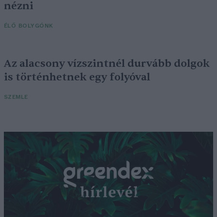
nézni
ÉLŐ BOLYGÓNK
Az alacsony vízszintnél durvább dolgok
is történhetnek egy folyóval
SZEMLE