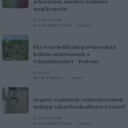
arborétum, amelyet érdemes
meglátogatni
ÉLŐ BOLYGÓNK
Granát-Galló Tímea
5 perc
Pár éven belül szivacsvárosokká
kellene alakítanunk a
településeinket – Podcast
PODCAST
Novák Zsombor
2 perc
Negatív vízállások, vízkorlátozások:
miképp takarékoskodhatsz a vízzel?
ÉLŐ BOLYGÓNK
Granát-Galló Tímea
5 perc