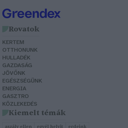
Rovatok
KERTEM
OTTHONUNK
HULLADÉK
GAZDASÁG
JÖVŐNK
EGÉSZSÉGÜNK
ENERGIA
GASZTRO
KÖZLEKEDÉS
Kiemelt témák
aszály ellen
egyél helyit
erdeink