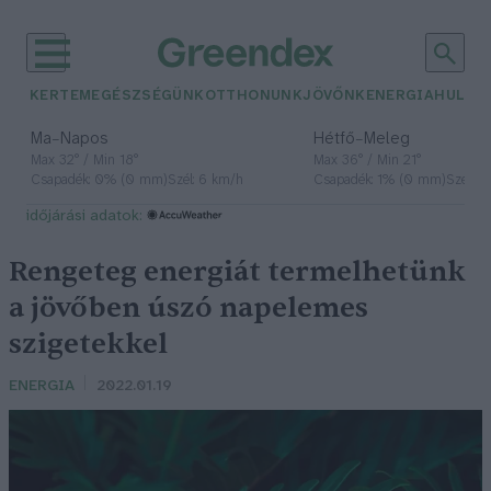
KERTEM
EGÉSZSÉGÜNK
OTTHONUNK
JÖVŐNK
ENERGIA
HULLA
–
–
Ma
Napos
Hétfő
Meleg
Max 32° / Min 18°
Max 36° / Min 21°
Csapadék: 0% (0 mm)
Szél: 6 km/h
Csapadék: 1% (0 mm)
Szél: 7
időjárási adatok:
Rengeteg energiát termelhetünk
a jövőben úszó napelemes
szigetekkel
ENERGIA
2022.01.19