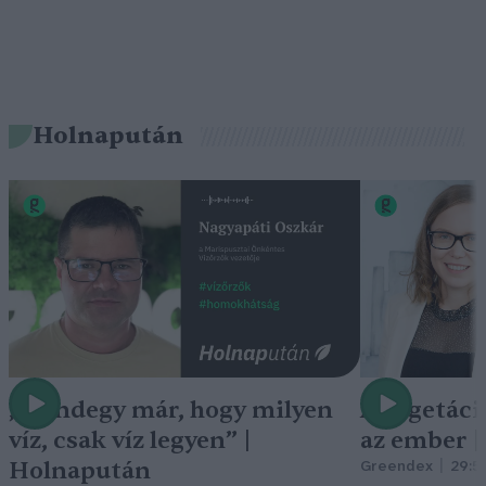
Holnapután
„Mindegy már, hogy milyen
A vegetáci
víz, csak víz legyen” |
az ember 
Holnapután
Greendex
29:5