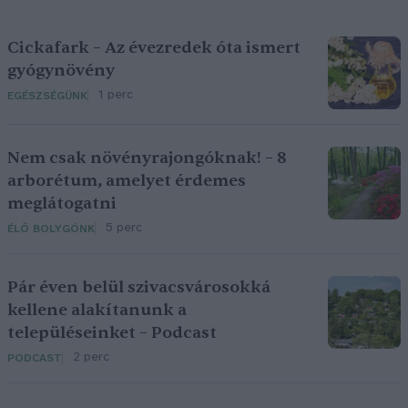
Cickafark – Az évezredek óta ismert
gyógynövény
1 perc
EGÉSZSÉGÜNK
Nem csak növényrajongóknak! – 8
arborétum, amelyet érdemes
meglátogatni
5 perc
ÉLŐ BOLYGÓNK
Pár éven belül szivacsvárosokká
kellene alakítanunk a
településeinket – Podcast
2 perc
PODCAST