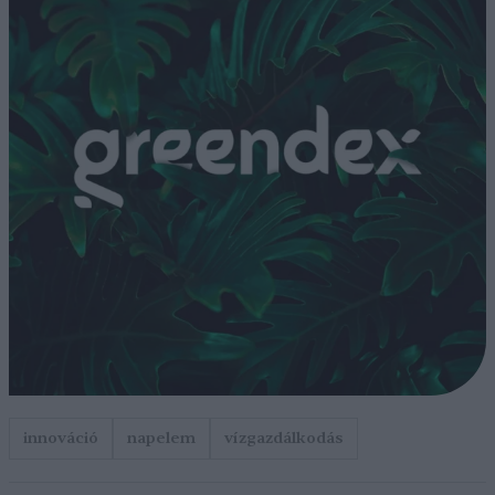
innováció
napelem
vízgazdálkodás