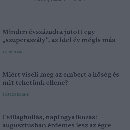
Börzsey Barbara
6 perc
Minden évszázadra jutott egy
„szuperaszály”, az idei év mégis más
AGRÁRIUM
Miért viseli meg az embert a hőség és
mit tehetünk ellene?
EGÉSZSÉGÜNK
Csillaghullás, napfogyatkozás:
augusztusban érdemes lesz az égre