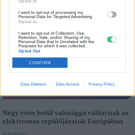
Opted In
Szedd magad őszibarack: itt vannak
a legjobb lelőhelyek!
I want to opt-out of processing my
Personal Data for Targeted Advertising.
Opted In
SZEMLE
I want to opt-out of Collection, Use,
Retention, Sale, and/or Sharing of my
Personal Data that Is Unrelated with the
Purposes for which it was collected.
Opted Out
CONFIRM
Data Deletion
Data Access
Privacy Policy
Négy éven belül valósággá válhatnak az
elektromos repülőjáratok Európában
KÖZLEKEDÉS