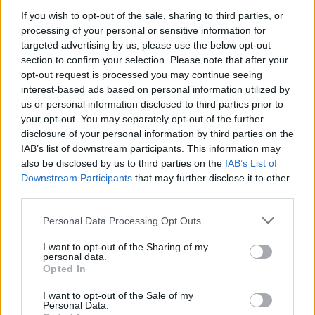
If you wish to opt-out of the sale, sharing to third parties, or
processing of your personal or sensitive information for
targeted advertising by us, please use the below opt-out
section to confirm your selection. Please note that after your
opt-out request is processed you may continue seeing
interest-based ads based on personal information utilized by
us or personal information disclosed to third parties prior to
your opt-out. You may separately opt-out of the further
disclosure of your personal information by third parties on the
IAB’s list of downstream participants. This information may
Ezt a növényt már az őskorban is ismerték, a népi gyógyászatban
also be disclosed by us to third parties on the
IAB’s List of
pedig ma is számos betegség ellen használják.
Downstream Participants
that may further disclose it to other
third parties.
Personal Data Processing Opt Outs
Születésnapi programokkal várja a
hétvégén a közönséget a 160 éves
I want to opt-out of the Sharing of my
personal data.
Fővárosi Állatkert
Opted In
ÉLŐ BOLYGÓNK
I want to opt-out of the Sale of my
Personal Data.