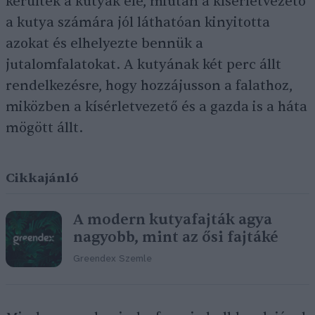
kerültek a kutyák elé, miután a kísérletvezető
a kutya számára jól láthatóan kinyitotta
azokat és elhelyezte bennük a
jutalomfalatokat. A kutyának két perc állt
rendelkezésre, hogy hozzájusson a falathoz,
miközben a kísérletvezető és a gazda is a háta
mögött állt.
Cikkajánló
A modern kutyafajták agya
nagyobb, mint az ősi fajtáké
Greendex Szemle