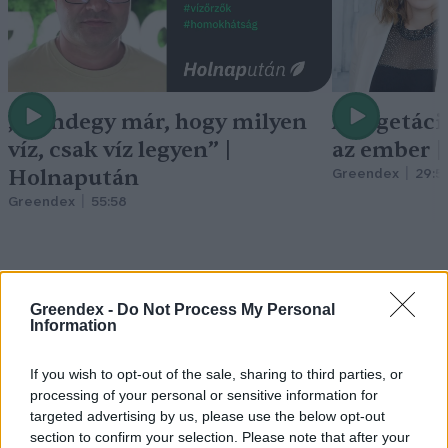
„Mindegy már, hogy milyen
A vegetáci
víz, csak víz legyen” |
az ember 
Holnapután
Greendex
29:5
Greendex
55:58
Greendex -
Do Not Process My Personal
Information
Nem csak növényrajongóknak!
– 8 arborétum, amelyet
If you wish to opt-out of the sale, sharing to third parties, or
processing of your personal or sensitive information for
érdemes meglátogatni
targeted advertising by us, please use the below opt-out
Granát-Galló Tímea
5 perc
ÉLŐ BOLYGÓNK
section to confirm your selection. Please note that after your