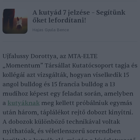
A kutyád 7 jelzése – Segítünk
őket lefordítani!
Hajas Gyula Bence
Ujfalussy Dorottya, az MTA-ELTE
„Momentum” Társállat Kutatócsoport tagja és
kollégái azt vizsgálták, hogyan viselkedik 15
angol bulldog és 15 francia bulldog a 13
mudihoz képest egy feladat során, amelyben
a
kutyáknak
meg kellett próbálniuk egymás
után három, táplálékot rejtő dobozt kinyitni.
A dobozok különböző technikával voltak
nyithatóak, és véletlenszerű sorrendben