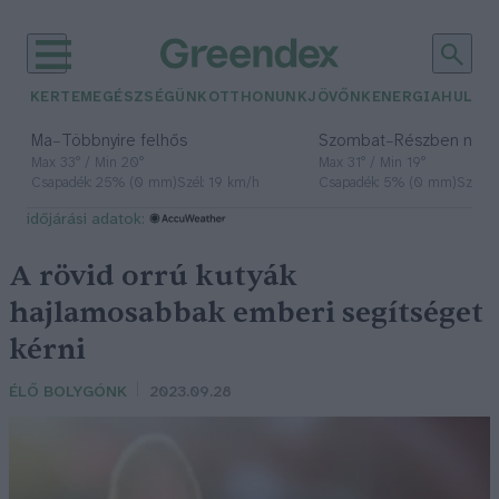
KERTEM
EGÉSZSÉGÜNK
OTTHONUNK
JÖVŐNK
ENERGIA
HULLA
–
–
Ma
Többnyire felhős
Szombat
Részben nap
Max 33° / Min 20°
Max 31° / Min 19°
Csapadék: 25% (0 mm)
Szél: 19 km/h
Csapadék: 5% (0 mm)
Szél: 
időjárási adatok:
A rövid orrú kutyák
hajlamosabbak emberi segítséget
kérni
ÉLŐ BOLYGÓNK
2023.09.28