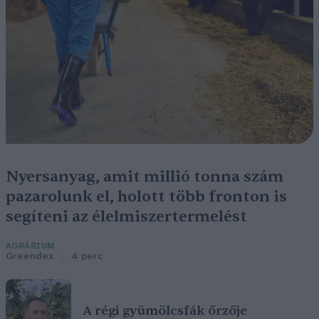
Nyersanyag, amit millió tonna szám
pazarolunk el, holott több fronton is
segíteni az élelmiszertermelést
AGRÁRIUM
Greendex
4 perc
A régi gyümölcsfák őrzője