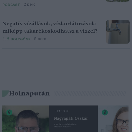
2 perc
PODCAST
Negatív vízállások, vízkorlátozások:
miképp takarékoskodhatsz a vízzel?
5 perc
ÉLŐ BOLYGÓNK
Holnapután