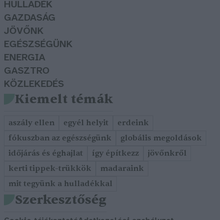
HULLADÉK
GAZDASÁG
JÖVŐNK
EGÉSZSÉGÜNK
ENERGIA
GASZTRO
KÖZLEKEDÉS
Kiemelt témák
aszály ellen
egyél helyit
erdeink
fókuszban az egészségünk
globális megoldások
időjárás és éghajlat
így építkezz
jövőnkről
kerti tippek-trükkök
madaraink
mit tegyünk a hulladékkal
Szerkesztőség