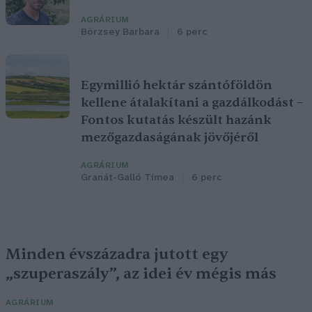
AGRÁRIUM
Börzsey Barbara
6 perc
Egymillió hektár szántóföldön
kellene átalakítani a gazdálkodást –
Fontos kutatás készült hazánk
mezőgazdaságának jövőjéről
AGRÁRIUM
Granát-Galló Tímea
6 perc
Minden évszázadra jutott egy
„szuperaszály”, az idei év mégis más
AGRÁRIUM