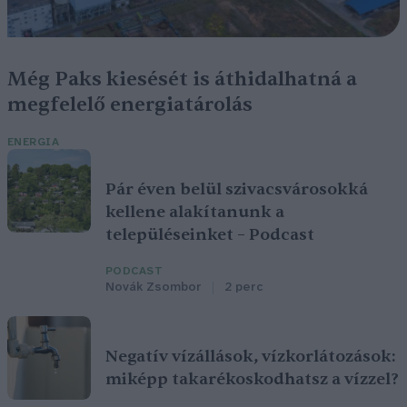
Még Paks kiesését is áthidalhatná a
megfelelő energiatárolás
ENERGIA
Pár éven belül szivacsvárosokká
kellene alakítanunk a
településeinket – Podcast
PODCAST
Novák Zsombor
2 perc
Negatív vízállások, vízkorlátozások:
miképp takarékoskodhatsz a vízzel?