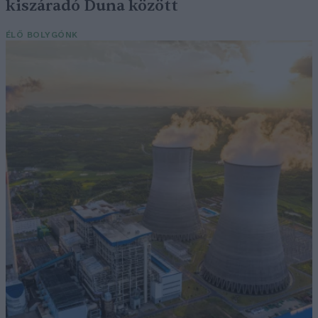
kiszáradó Duna között
ÉLŐ BOLYGÓNK