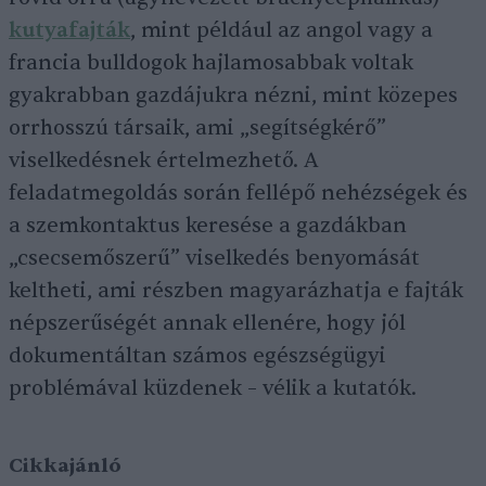
kutyafajták
, mint például az angol vagy a
francia bulldogok hajlamosabbak voltak
gyakrabban gazdájukra nézni, mint közepes
orrhosszú társaik, ami „segítségkérő”
viselkedésnek értelmezhető. A
feladatmegoldás során fellépő nehézségek és
a szemkontaktus keresése a gazdákban
„csecsemőszerű” viselkedés benyomását
keltheti, ami részben magyarázhatja e fajták
népszerűségét annak ellenére, hogy jól
dokumentáltan számos egészségügyi
problémával küzdenek – vélik a kutatók.
Cikkajánló