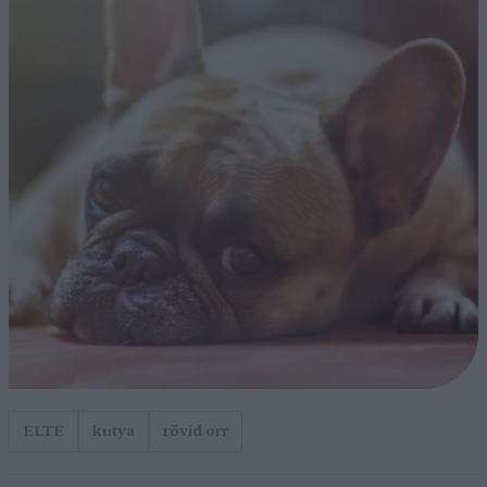
ELTE
kutya
rövid orr