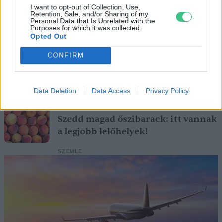
Magyarország tele van gyönyörű növényekkel, így arborétumokkal
I want to opt-out of Collection, Use,
Retention, Sale, and/or Sharing of my
is. A jó idő beköszöntével érdemes minél többet felkeresni.
Personal Data that Is Unrelated with the
Purposes for which it was collected.
Opted Out
Születésnapi programokkal várja a
CONFIRM
hétvégén a közönséget a 160 éves
Fővárosi Állatkert
Data Deletion
Data Access
Privacy Policy
ÉLŐ BOLYGÓNK
Szedd magad őszibarack: itt vannak
a legjobb lelőhelyek!
SZEMLE