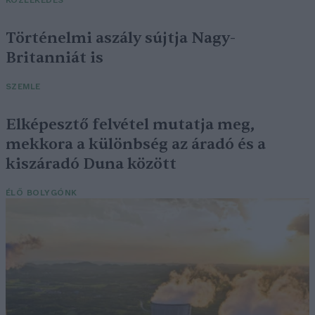
KÖZLEKEDÉS
Történelmi aszály sújtja Nagy-
Britanniát is
SZEMLE
Elképesztő felvétel mutatja meg,
mekkora a különbség az áradó és a
kiszáradó Duna között
ÉLŐ BOLYGÓNK