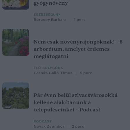
gyógynövény
EGÉSZSÉGÜNK
Börzsey Barbara
1 perc
Nem csak növényrajongóknak! – 8
arborétum, amelyet érdemes
meglátogatni
ÉLŐ BOLYGÓNK
Granát-Galló Tímea
5 perc
Pár éven belül szivacsvárosokká
kellene alakítanunk a
településeinket – Podcast
PODCAST
Novák Zsombor
2 perc