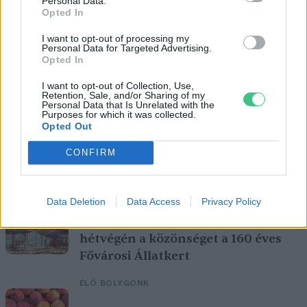
Personal Data.
Opted In
I want to opt-out of processing my
Personal Data for Targeted Advertising.
Opted In
I want to opt-out of Collection, Use,
Retention, Sale, and/or Sharing of my
Personal Data that Is Unrelated with the
Purposes for which it was collected.
Opted Out
CONFIRM
A vitorlavirág ideális szobanövény, hiszen kiválóan tűri a meleget
és a fényszegény környezetet.
Data Deletion
Data Access
Privacy Policy
Születésnapi programokkal várja a
hétvégén a közönséget a 160 éves
Fővárosi Állatkert
ÉLŐ BOLYGÓNK