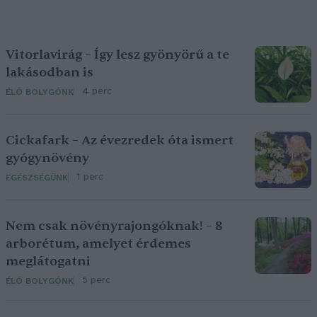
Vitorlavirág – Így lesz gyönyörű a te
lakásodban is
4 perc
ÉLŐ BOLYGÓNK
Cickafark – Az évezredek óta ismert
gyógynövény
1 perc
EGÉSZSÉGÜNK
Nem csak növényrajongóknak! – 8
arborétum, amelyet érdemes
meglátogatni
5 perc
ÉLŐ BOLYGÓNK