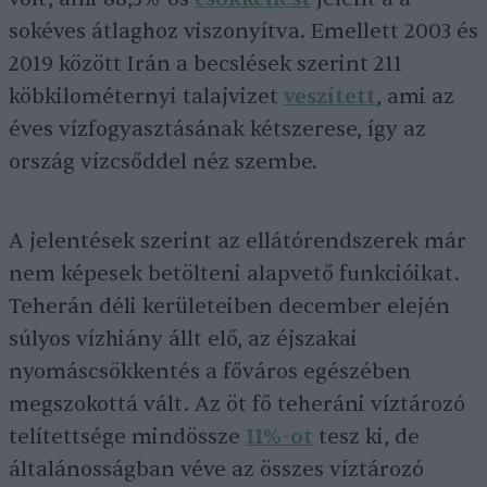
sokéves átlaghoz viszonyítva. Emellett 2003 és
2019 között Irán a becslések szerint 211
köbkilométernyi talajvizet
veszített
, ami az
éves vízfogyasztásának kétszerese, így az
ország vízcsőddel néz szembe.
A jelentések szerint az ellátórendszerek már
nem képesek betölteni alapvető funkcióikat.
Teherán déli kerületeiben december elején
súlyos vízhiány állt elő, az éjszakai
nyomáscsökkentés a főváros egészében
megszokottá vált. Az öt fő teheráni víztározó
telítettsége mindössze
11%-ot
tesz ki, de
általánosságban véve az összes víztározó