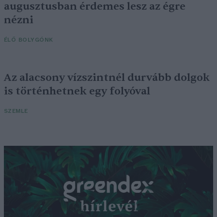
augusztusban érdemes lesz az égre
nézni
ÉLŐ BOLYGÓNK
Az alacsony vízszintnél durvább dolgok
is történhetnek egy folyóval
SZEMLE