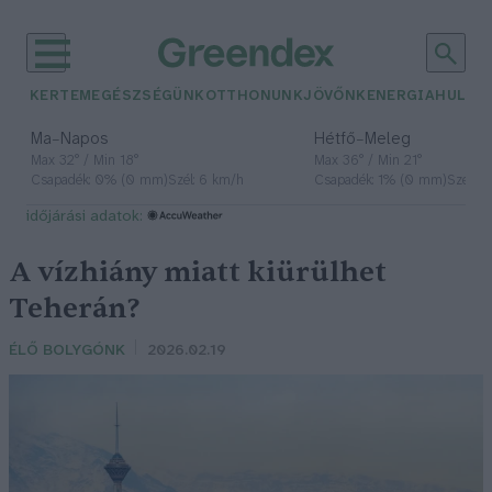
KERTEM
EGÉSZSÉGÜNK
OTTHONUNK
JÖVŐNK
ENERGIA
HULLA
–
–
Ma
Napos
Hétfő
Meleg
Max 32° / Min 18°
Max 36° / Min 21°
Csapadék: 0% (0 mm)
Szél: 6 km/h
Csapadék: 1% (0 mm)
Szél: 7
időjárási adatok:
A vízhiány miatt kiürülhet
Teherán?
ÉLŐ BOLYGÓNK
2026.02.19