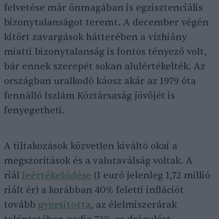
felvetése már önmagában is egzisztenciális
bizonytalanságot teremt. A december végén
kitört zavargások hátterében a vízhiány
miatti bizonytalanság is fontos tényező volt,
bár ennek szerepét sokan alulértékelték. Az
országban uralkodó káosz akár az 1979 óta
fennálló Iszlám Köztársaság jövőjét is
fenyegetheti.
A tiltakozások közvetlen kiváltó okai a
megszorítások és a valutaválság voltak. A
riál
leértékelődése
(1 euró jelenleg 1,72 millió
riált ér) a korábban 40% feletti inflációt
tovább
gyorsította
, az élelmiszerárak