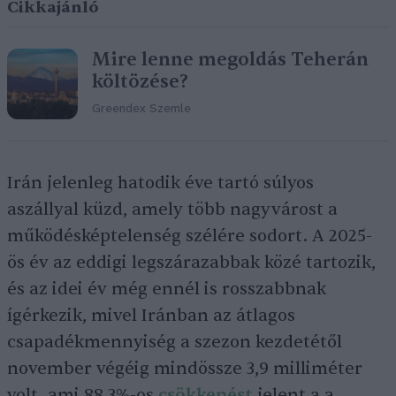
Cikkajánló
Mire lenne megoldás Teherán
költözése?
Greendex Szemle
Irán jelenleg hatodik éve tartó súlyos
aszállyal küzd, amely több nagyvárost a
működésképtelenség szélére sodort. A 2025-
ös év az eddigi legszárazabbak közé tartozik,
és az idei év még ennél is rosszabbnak
ígérkezik, mivel Iránban az átlagos
csapadékmennyiség a szezon kezdetétől
november végéig mindössze 3,9 milliméter
volt, ami 88,3%-os
csökkenést
jelent a a