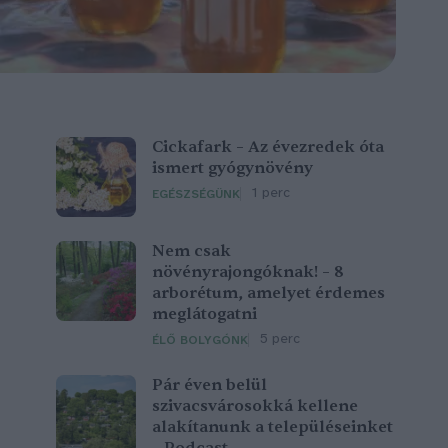
Cickafark – Az évezredek óta
ismert gyógynövény
1 perc
EGÉSZSÉGÜNK
Nem csak
növényrajongóknak! – 8
arborétum, amelyet érdemes
meglátogatni
5 perc
ÉLŐ BOLYGÓNK
Pár éven belül
szivacsvárosokká kellene
alakítanunk a településeinket