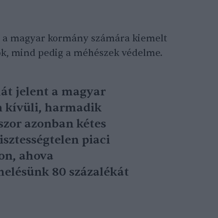
t, a magyar kormány számára kiemelt
ók, mind pedig a méhészek védelme.
mát jelent a magyar
 kívüli, harmadik
szor azonban kétes
isztességtelen piaci
con, ahova
elésünk 80 százalékát