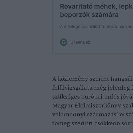
A közlemény szerint hangsúly
felülvizsgálata még jelenleg 
szükséges európai uniós jóvá
Magyar Élelmiszerkönyv szab
valamennyi származási ország
tömeg szerinti csökkenő sor