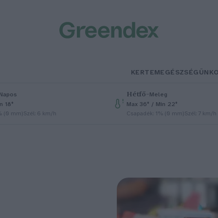
KERTEM
EGÉSZSÉGÜNK
Hétfő
–
Napos
Meleg
n 18°
Max 36° / Min 22°
% (0 mm)
Szél: 6 km/h
Csapadék: 1% (0 mm)
Szél: 7 km/h