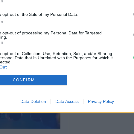
a. Nem véletlen, hogy
Magyarországgal
In
n már húsz tagállam közösen kérte a
o opt-out of the Sale of my Personal Data.
lésére vonatkozó uniós előírások
In
niszter.
to opt-out of processing my Personal Data for Targeted
ing.
In
o opt-out of Collection, Use, Retention, Sale, and/or Sharing
ersonal Data that Is Unrelated with the Purposes for which it
lected.
Out
CONFIRM
Data Deletion
Data Access
Privacy Policy