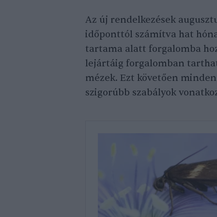
Az új rendelkezések augusztu
időponttól számítva hat hón
tartama alatt forgalomba ho
lejártáig forgalomban tartha
mézek. Ezt követően minden
szigorúbb szabályok vonatkoz