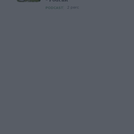
– Podcast
2 perc
PODCAST