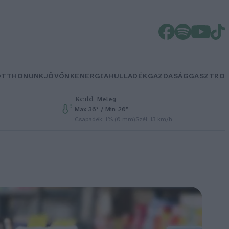
OTTHONUNK
JÖVŐNK
ENERGIA
HULLADÉK
GAZDASÁG
GASZTRO
Kedd
–
Meleg
Max 36° / Min 20°
Csapadék: 1% (0 mm)
Szél: 13 km/h