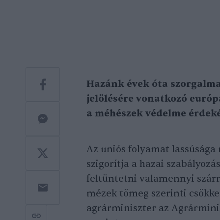
Hazánk évek óta szorgalm
jelölésére vonatkozó európa
a méhészek védelme érdek
Az uniós folyamat lassúsága
szigorítja a hazai szabályozá
feltüntetni valamennyi szár
mézek tömeg szerinti csökke
agrárminiszter az Agrármini