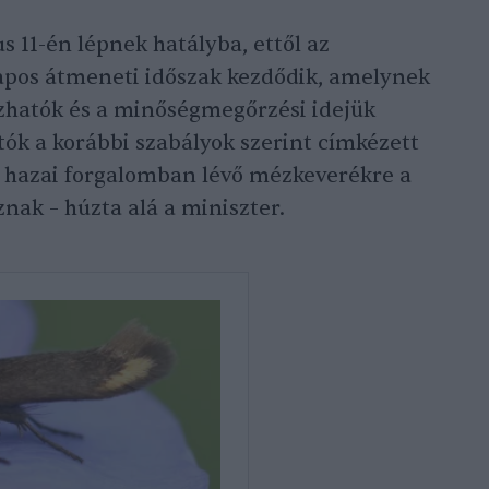
s 11-én lépnek hatályba, ettől az
apos átmeneti időszak kezdődik, amelynek
zhatók és a minőségmegőrzési idejük
tók a korábbi szabályok szerint címkézett
 hazai forgalomban lévő mézkeverékre a
nak – húzta alá a miniszter.