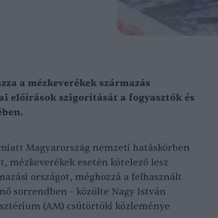
azza a mézkeverékek származás
i előírások szigorítását a fogyasztók és
ében.
 miatt Magyarország nemzeti hatáskörben
st, mézkeverékek esetén kötelező lesz
mazási országot, méghozzá a felhasznált
nő sorrendben – közölte Nagy István
sztérium (AM) csütörtöki közleménye