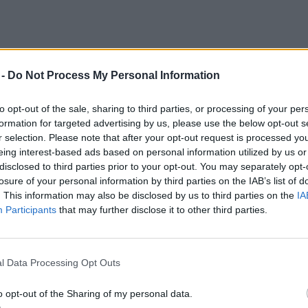
 szerint Nagy István kifejtette, a mézek
 -
Do Not Process My Personal Information
 mézről szóló tanácsi irányelv szabályozza.
to opt-out of the sale, sharing to third parties, or processing of your per
ll azon származási országot, ahol a mézet
formation for targeted advertising by us, please use the below opt-out s
ból származó mézkeverék esetében
r selection. Please note that after your opt-out request is processed y
eing interest-based ads based on personal information utilized by us or
azási országok feltüntetése, elég azt
disclosed to third parties prior to your opt-out. You may separately opt-
, EU-n kívüli országokból vagy éppen EU-
losure of your personal information by third parties on the IAB’s list of
. This information may also be disclosed by us to third parties on the
IA
országokból származó mézkeverék.
Participants
that may further disclose it to other third parties.
t évek tapasztalatai alapján a valós
l Data Processing Opt Outs
éljából alkalmazzák, mivel az egyre
ékennyé váltak az élelmiszer származási
o opt-out of the Sharing of my personal data.