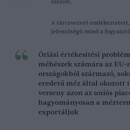
szerint.
A tárcavezető emlékeztetet
jelentőségű mind a fogyaszt
Óriási értékesítési problé
méhészek számára az EU-n
országokból származó, sok
eredetű méz által okozott t
verseny azon az uniós pia
hagyományosan a mézterm
exportáljuk