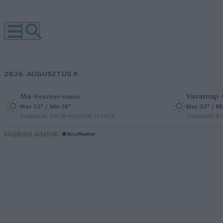
2026. AUGUSZTUS 8.
Ma
–
Vasárnap
–
Részben napos
Max 32° / Min 18°
Max 32° / Mi
Csapadék: 3% (0 mm)
Szél: 11 km/h
Csapadék: 0
időjárási adatok: