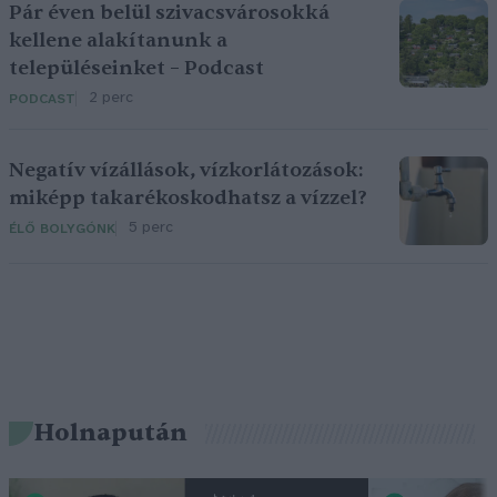
Pár éven belül szivacsvárosokká
kellene alakítanunk a
településeinket – Podcast
2 perc
PODCAST
Negatív vízállások, vízkorlátozások:
miképp takarékoskodhatsz a vízzel?
5 perc
ÉLŐ BOLYGÓNK
Holnapután