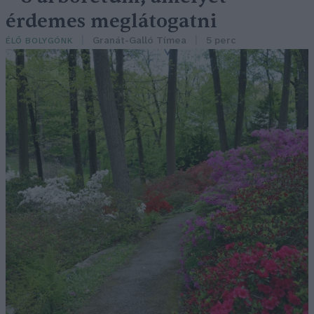
érdemes meglátogatni
Granát-Galló Tímea
5 perc
ÉLŐ BOLYGÓNK