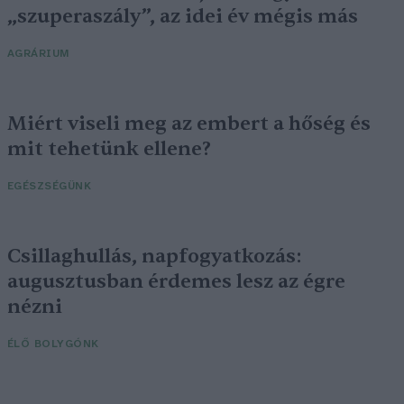
„szuperaszály”, az idei év mégis más
AGRÁRIUM
Miért viseli meg az embert a hőség és
mit tehetünk ellene?
EGÉSZSÉGÜNK
Csillaghullás, napfogyatkozás:
augusztusban érdemes lesz az égre
nézni
ÉLŐ BOLYGÓNK