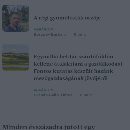
A régi gyümölcsfák őrzője
AGRÁRIUM
Börzsey Barbara
6 perc
Egymillió hektár szántóföldön
kellene átalakítani a gazdálkodást –
Fontos kutatás készült hazánk
mezőgazdaságának jövőjéről
AGRÁRIUM
Granát-Galló Tímea
6 perc
Minden évszázadra jutott egy