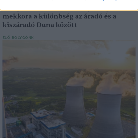
Elképesztő felvétel mutatja meg,
mekkora a különbség az áradó és a
kiszáradó Duna között
ÉLŐ BOLYGÓNK