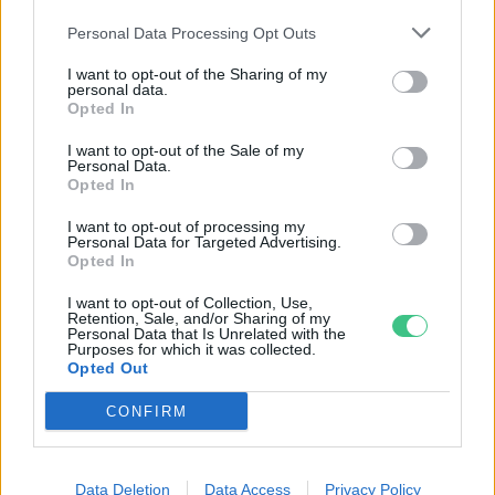
Personal Data Processing Opt Outs
I want to opt-out of the Sharing of my
personal data.
Opted In
I want to opt-out of the Sale of my
Personal Data.
Opted In
I want to opt-out of processing my
Personal Data for Targeted Advertising.
Négy éven belül valósággá válhatnak az
Opted In
elektromos repülőjáratok Európában
I want to opt-out of Collection, Use,
Retention, Sale, and/or Sharing of my
KÖZLEKEDÉS
Personal Data that Is Unrelated with the
Purposes for which it was collected.
Opted Out
Történelmi aszály sújtja Nagy-
Britanniát is
CONFIRM
SZEMLE
Data Deletion
Data Access
Privacy Policy