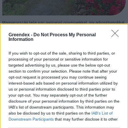
Magyarország tele van gyönyörű növényekkel, így arborétumokkal
is. A jó idő beköszöntével érdemes minél többet felkeresni.
Greendex -
Do Not Process My Personal
Information
Születésnapi programokkal várja a
If you wish to opt-out of the sale, sharing to third parties, or
hétvégén a közönséget a 160 éves
processing of your personal or sensitive information for
Fővárosi Állatkert
targeted advertising by us, please use the below opt-out
section to confirm your selection. Please note that after your
ÉLŐ BOLYGÓNK
opt-out request is processed you may continue seeing
interest-based ads based on personal information utilized by
Szedd magad őszibarack: itt vannak
us or personal information disclosed to third parties prior to
your opt-out. You may separately opt-out of the further
a legjobb lelőhelyek!
disclosure of your personal information by third parties on the
IAB’s list of downstream participants. This information may
SZEMLE
also be disclosed by us to third parties on the
IAB’s List of
Downstream Participants
that may further disclose it to other
third parties.