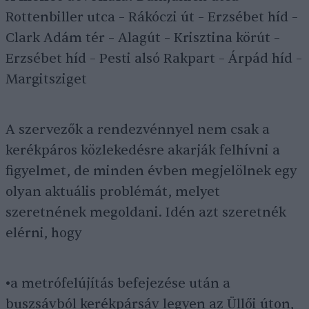
Rottenbiller utca – Rákóczi út – Erzsébet híd –
Clark Adám tér – Alagút – Krisztina körút –
Erzsébet híd – Pesti alsó Rakpart – Árpád híd –
Margitsziget
A szervezők a rendezvénnyel nem csak a
kerékpáros közlekedésre akarják felhívni a
figyelmet, de minden évben megjelölnek egy
olyan aktuális problémát, melyet
szeretnének megoldani. Idén azt szeretnék
elérni, hogy
•a metrófelújítás befejezése után a
buszsávból kerékpársáv legyen az Üllői úton,