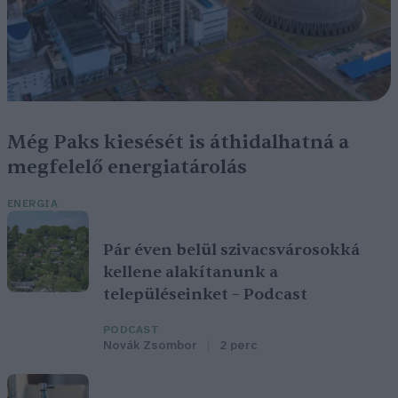
Még Paks kiesését is áthidalhatná a
megfelelő energiatárolás
ENERGIA
Pár éven belül szivacsvárosokká
kellene alakítanunk a
településeinket – Podcast
PODCAST
Novák Zsombor
2 perc