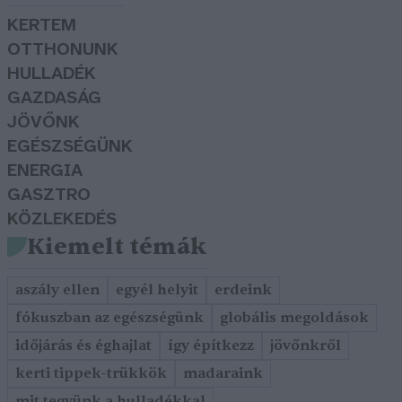
KERTEM
OTTHONUNK
HULLADÉK
GAZDASÁG
JÖVŐNK
EGÉSZSÉGÜNK
ENERGIA
GASZTRO
KÖZLEKEDÉS
Kiemelt témák
aszály ellen
egyél helyit
erdeink
fókuszban az egészségünk
globális megoldások
időjárás és éghajlat
így építkezz
jövőnkről
kerti tippek-trükkök
madaraink
mit tegyünk a hulladékkal