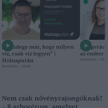
„Mindegy már, hogy milyen
A vegetáci
víz, csak víz legyen” |
az ember 
Holnapután
Greendex
29:5
Greendex
55:58
Nem csak növényrajongóknak!
– 8 arborétum, amelyet