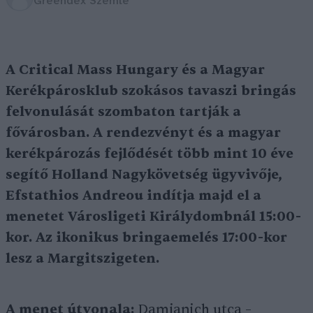
Greendex Szemle
A Critical Mass Hungary és a Magyar
Kerékpárosklub szokásos tavaszi bringás
felvonulását szombaton tartják a
fővárosban. A rendezvényt és a magyar
kerékpározás fejlődését több mint 10 éve
segítő Holland Nagykövetség ügyvivője,
Efstathios Andreou indítja majd el a
menetet Városligeti Királydombnál 15:00-
kor. Az ikonikus bringaemelés 17:00-kor
lesz a Margitszigeten.
A menet útvonala:
Damjanich utca –