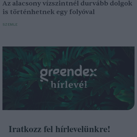
Az alacsony vízszintnél durvább dolgok
is történhetnek egy folyóval
SZEMLE
Iratkozz fel hírlevelünkre!