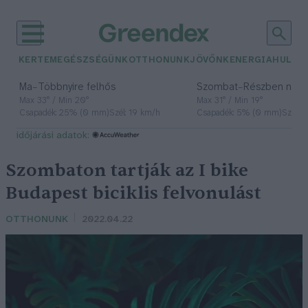
KERTEM
EGÉSZSÉGÜNK
OTTHONUNK
JÖVŐNK
ENERGIA
HULLA
–
–
Ma
Többnyire felhős
Szombat
Részben nap
Max 33° / Min 20°
Max 31° / Min 19°
Csapadék: 25% (0 mm)
Szél: 19 km/h
Csapadék: 5% (0 mm)
Szél: 
időjárási adatok:
Szombaton tartják az I bike
Budapest biciklis felvonulást
OTTHONUNK
2022.04.22