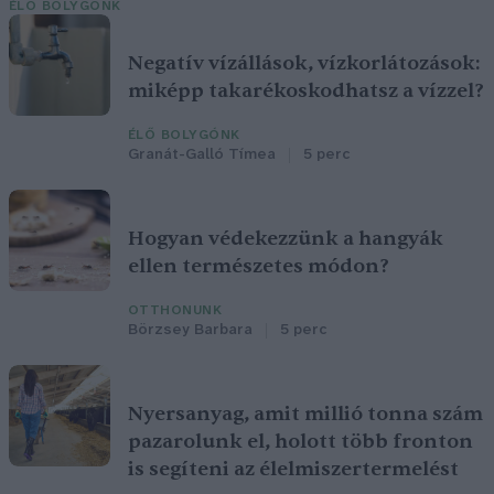
ÉLŐ BOLYGÓNK
Negatív vízállások, vízkorlátozások:
miképp takarékoskodhatsz a vízzel?
ÉLŐ BOLYGÓNK
Granát-Galló Tímea
5 perc
Hogyan védekezzünk a hangyák
ellen természetes módon?
OTTHONUNK
Börzsey Barbara
5 perc
Nyersanyag, amit millió tonna szám
pazarolunk el, holott több fronton
is segíteni az élelmiszertermelést