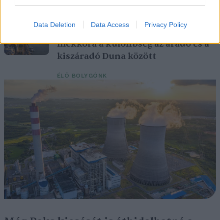
SZEMLE
Data Deletion
Data Access
Privacy Policy
Elképesztő felvétel mutatja meg,
mekkora a különbség az áradó és a
kiszáradó Duna között
ÉLŐ BOLYGÓNK