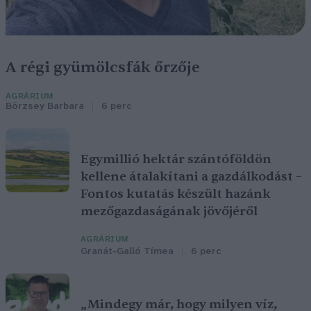
A régi gyümölcsfák őrzője
AGRÁRIUM
Börzsey Barbara
6 perc
Egymillió hektár szántóföldön
kellene átalakítani a gazdálkodást –
Fontos kutatás készült hazánk
mezőgazdaságának jövőjéről
AGRÁRIUM
Granát-Galló Tímea
6 perc
„Mindegy már, hogy milyen víz,