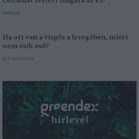
Céltáblát festett magára az EU
ENERGIA
Ha ott van a vízgőz a levegőben, miért
nem esik eső?
ÉLŐ BOLYGÓNK