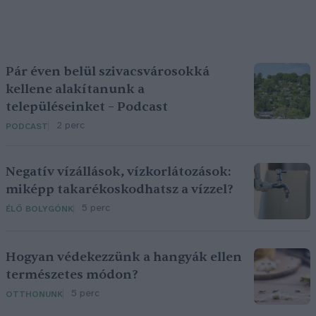
Pár éven belül szivacsvárosokká
kellene alakítanunk a
településeinket – Podcast
2 perc
PODCAST
Negatív vízállások, vízkorlátozások:
miképp takarékoskodhatsz a vízzel?
5 perc
ÉLŐ BOLYGÓNK
Hogyan védekezzünk a hangyák ellen
természetes módon?
5 perc
OTTHONUNK