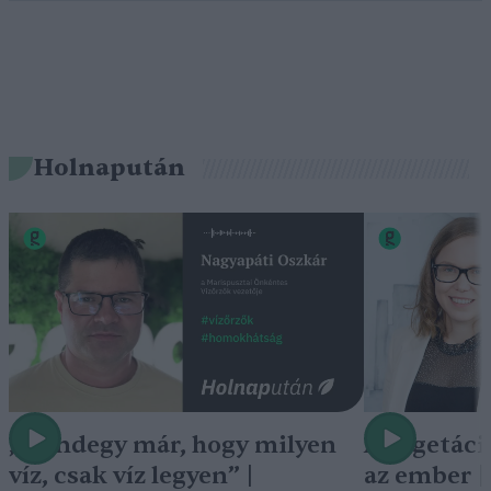
Holnapután
„Mindegy már, hogy milyen
A vegetáci
víz, csak víz legyen” |
az ember 