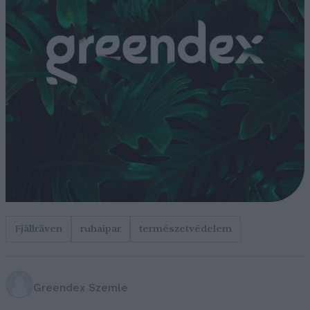
Fjällräven
ruhaipar
természetvédelem
Greendex Szemle