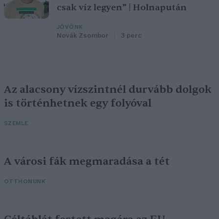
csak víz legyen” | Holnapután
JÖVŐNK
Novák Zsombor
3 perc
Az alacsony vízszintnél durvább dolgok
is történhetnek egy folyóval
SZEMLE
A városi fák megmaradása a tét
OTTHONUNK