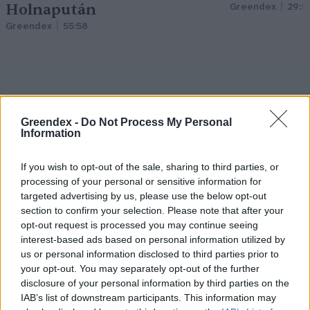
Holnapután
Greendex
29:5
Greendex
55:58
Pár éven belül
Greendex -
Do Not Process My Personal
Information
szivacsvárosokká kellene
alakítanunk a településeinket –
If you wish to opt-out of the sale, sharing to third parties, or
processing of your personal or sensitive information for
Podcast
targeted advertising by us, please use the below opt-out
section to confirm your selection. Please note that after your
Novák Zsombor
2 perc
PODCAST
opt-out request is processed you may continue seeing
interest-based ads based on personal information utilized by
us or personal information disclosed to third parties prior to
your opt-out. You may separately opt-out of the further
disclosure of your personal information by third parties on the
IAB’s list of downstream participants. This information may