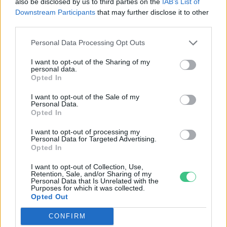
also be disclosed by us to third parties on the
IAB’s List of
Downstream Participants
that may further disclose it to other
third parties.
Personal Data Processing Opt Outs
I want to opt-out of the Sharing of my
personal data.
Opted In
I want to opt-out of the Sale of my
Personal Data.
Opted In
I want to opt-out of processing my
Personal Data for Targeted Advertising.
Opted In
Szöllősi Gáborral, a Gardenfutura ügyvezetőjével beszélgettünk.
I want to opt-out of Collection, Use,
Retention, Sale, and/or Sharing of my
Personal Data that Is Unrelated with the
Purposes for which it was collected.
Opted Out
Történelmi aszály sújtja Nagy-
Britanniát is
CONFIRM