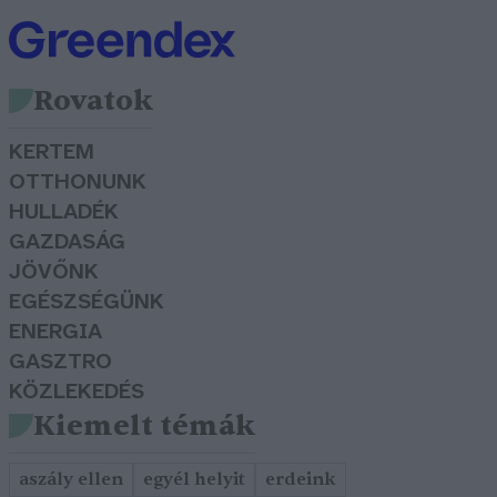
Rovatok
KERTEM
OTTHONUNK
HULLADÉK
GAZDASÁG
JÖVŐNK
EGÉSZSÉGÜNK
ENERGIA
GASZTRO
KÖZLEKEDÉS
Kiemelt témák
aszály ellen
egyél helyit
erdeink