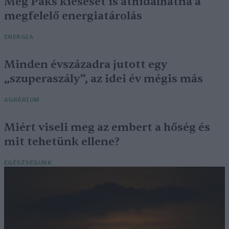
Még Paks kiesését is áthidalhatná a
megfelelő energiatárolás
ENERGIA
Minden évszázadra jutott egy
„szuperaszály”, az idei év mégis más
AGRÁRIUM
Miért viseli meg az embert a hőség és
mit tehetünk ellene?
EGÉSZSÉGÜNK