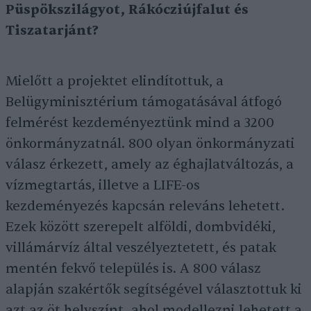
Püspökszilágyot, Rákócziújfalut és
Tiszatarjánt?
Mielőtt a projektet elindítottuk, a
Belügyminisztérium támogatásával átfogó
felmérést kezdeményeztünk mind a 3200
önkormányzatnál. 800 olyan önkormányzati
válasz érkezett, amely az éghajlatváltozás, a
vízmegtartás, illetve a LIFE-os
kezdeményezés kapcsán releváns lehetett.
Ezek között szerepelt alföldi, dombvidéki,
villámárvíz által veszélyeztetett, és patak
mentén fekvő település is. A 800 válasz
alapján szakértők segítségével választottuk ki
azt az öt helyszínt, ahol modellezni lehetett a