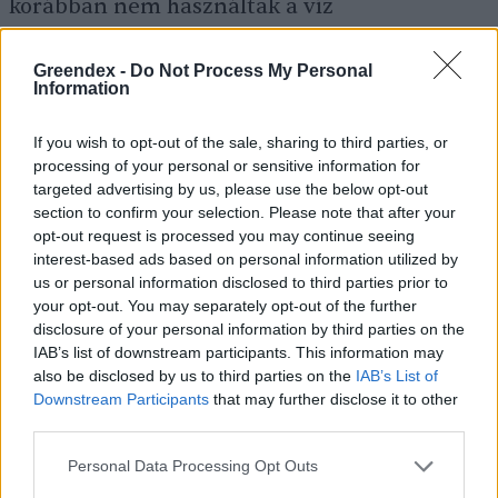
korábban nem használtak a víz
visszatartására. A helyi vízmű szennyvizét,
vagyis a szürkevizet eddig a főcsatornába
Greendex -
Do Not Process My Personal
Information
engedték, ami így elhagyta a területet. A
projekt keretében az egyik csatornát többcélú
If you wish to opt-out of the sale, sharing to third parties, or
processing of your personal or sensitive information for
vízvisszatartó mérnöki szerkezetek révén a
targeted advertising by us, please use the below opt-out
víz visszatartása érdekében átalakítottuk.
section to confirm your selection. Please note that after your
opt-out request is processed you may continue seeing
Felfelé irányuló, valamint lefelé irányuló
interest-based ads based on personal information utilized by
áramlásszabályozó vízvisszatartó mérnöki
us or personal information disclosed to third parties prior to
szerkezet épült. A település ivóvíz- és
your opt-out. You may separately opt-out of the further
disclosure of your personal information by third parties on the
szennyvíztisztító telepeiről kikerülő tisztított
IAB’s list of downstream participants. This information may
vizet korábban nem tartották vissza, és nem
also be disclosed by us to third parties on the
IAB’s List of
Downstream Participants
that may further disclose it to other
szivárogtatták be a talajba az alacsony
third parties.
talajvíz feltöltésére. A falu lakóövezetének
Personal Data Processing Opt Outs
szélén szürkevíz-visszatartási intézkedéseket