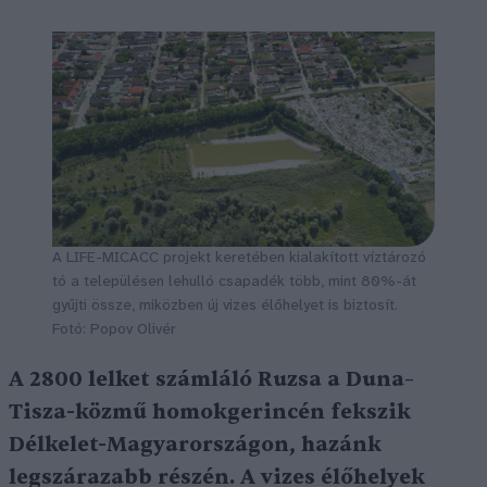
A LIFE-MICACC projekt keretében kialakított víztározó
tó a településen lehulló csapadék több, mint 80%-át
gyűjti össze, miközben új vizes élőhelyet is biztosít.
Fotó: Popov Olivér
A 2800 lelket számláló Ruzsa a Duna–
Tisza-közmű homokgerincén fekszik
Délkelet-Magyarországon, hazánk
legszárazabb részén. A vizes élőhelyek