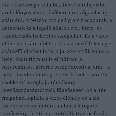
víz beszivárog a talajba, illetve a talajvízbe,
ami előnyös lesz a jövőben a mezőgazdaság
számára. A felszíni víz pedig a vízimadarak, a
kétéltűek és a legelő állatok ívó-, búvó- és
táplálkozóhelyeként is szolgálhat. Ez a vizes
élőhely a szántóföldekről származó felesleges
szárazföldi vizet is tárolja. Szerettük volna a
helyi ökoturizmust is elindítani a
helyreállított ártérre összpontosítva, ami – a
helyi jövedelem megteremtésével – szintén
csökkenti az éghajlatérzékeny
mezőgazdaságtól való függőséget. Az ártér
magában foglalja a vizes élőhely és a kis
tórendszer területén található látogatói
tanösvényt is. Itt legeltető állattartás folyik,