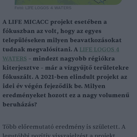
Fotó: LIFE LOGOS 4 WATERS
A LIFE MICACC projekt esetében a
fókuszban az volt, hogy az egyes
településeken milyen beavatkozásokat
tudnak megvalósítani. A
LIFE LOGOS 4
WATERS
– mindezt nagyobb régiókra
kiterjesztve – már a vízgyűjtő területekre
fókuszált. A 2021-ben elindult projekt az
idei év végén fejeződik be. Milyen
eredményeket hozott ez a nagy volumenű
beruházás?
Több előremutató eredmény is született. A
legutóbbi pozitív visszajelzést a projekt