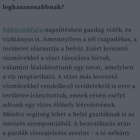
leghasznosabbnak?
Rákócziújfalu
napsütésben gazdag vidék, és
vízhiányos is. Amennyiben a tél csapadékos, a
területet elárasztja a belvíz. Ezért levezető
vízművekkel a vizet távozásra bírtuk,
valamint kialakítottunk egy tavat, amelyben
a víz megtartható. A vizet más levezető
vízművekkel rendelkező területekről is erre a
területre irányítottuk, ennek révén esélyt
adtunk egy vizes élőhely létrejöttének.
Mindez segítség lehet a helyi gazdáknak is az
öntözés szempontjából. A beavatkozás után –
a gazdák visszajelzése szerint – a tó néhány