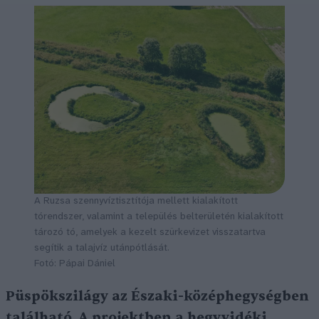
A Ruzsa szennyvíztisztítója mellett kialakított
tórendszer, valamint a település belterületén kialakított
tározó tó, amelyek a kezelt szürkevizet visszatartva
segítik a talajvíz utánpótlását.
Fotó: Pápai Dániel
Püspökszilágy az Északi-középhegységben
található. A projektben a hegyvidéki