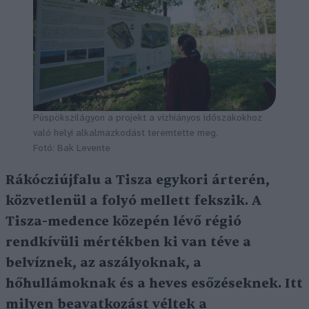
Püspökszilágyon a projekt a vízhiányos időszakokhoz
való helyi alkalmazkodást teremtette meg.
Fotó: Bak Levente
Rákócziújfalu a Tisza egykori árterén,
közvetlenül a folyó mellett fekszik. A
Tisza-medence közepén lévő régió
rendkívüli mértékben ki van téve a
belvíznek, az aszályoknak, a
hőhullámoknak és a heves esőzéseknek. Itt
milyen beavatkozást véltek a