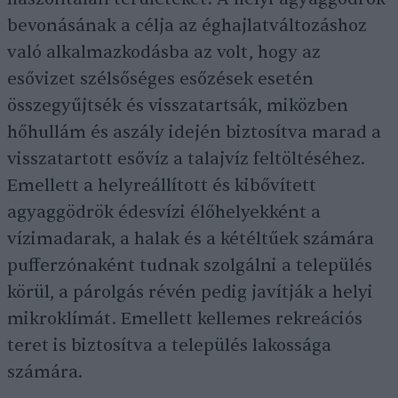
bevonásának a célja az éghajlatváltozáshoz
való alkalmazkodásba az volt, hogy az
esővizet szélsőséges esőzések esetén
összegyűjtsék és visszatartsák, miközben
hőhullám és aszály idején biztosítva marad a
visszatartott esővíz a talajvíz feltöltéséhez.
Emellett a helyreállított és kibővített
agyaggödrök édesvízi élőhelyekként a
vízimadarak, a halak és a kétéltűek számára
pufferzónaként tudnak szolgálni a település
körül, a párolgás révén pedig javítják a helyi
mikroklímát. Emellett kellemes rekreációs
teret is biztosítva a település lakossága
számára.