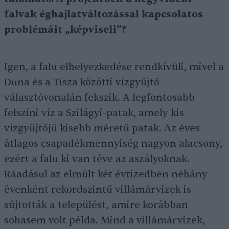
falvak éghajlatváltozással kapcsolatos
problémáit „képviseli”?
Igen, a falu elhelyezkedése rendkívüli, mivel a
Duna és a Tisza közötti vízgyűjtő
választóvonalán fekszik. A legfontosabb
felszíni víz a Szilágyi-patak, amely kis
vízgyűjtőjű kisebb méretű patak. Az éves
átlagos csapadékmennyiség nagyon alacsony,
ezért a falu ki van téve az aszályoknak.
Ráadásul az elmúlt két évtizedben néhány
évenként rekordszintű villámárvizek is
sújtották a települést, amire korábban
sohasem volt példa. Mind a villámárvizek,