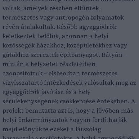
voltak, amelyek részben eltűntek,
természetes vagy antropogén folyamatok
révén átalakultak. Később agyaggödrök
keletkeztek belőlük, ahonnan a helyi
közösségek házakhoz, középületekhez vagy
gátakhoz szereztek építőanyagot. Bátyán –
miután a helyzetet részleteiben
azonosítottuk – elsősorban természetes
vízvisszatartó intézkedések valósultak meg az
agyaggödrök javítása és a hely
sérülékenységének csökkentése érdekében. A
projekt bemutatta azt is, hogy a jövőben más
helyi önkormányzatok hogyan fordíthatják
majd előnyükre ezeket a látszólag
haszontalan területeket. A helyi agyaggödrök