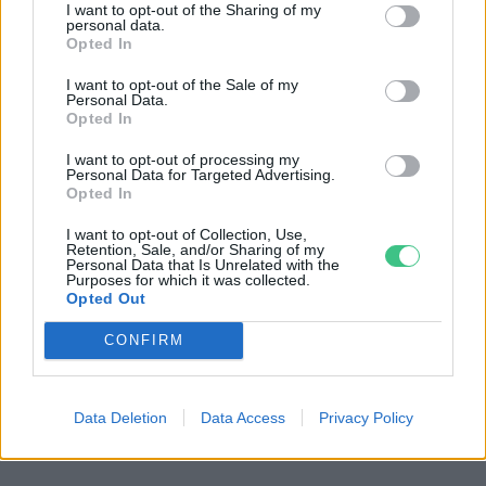
is végrehajtottunk. A szennyvíztisztító telep
I want to opt-out of the Sharing of my
personal data.
naponta 200 m3 kezelt szennyvizet bocsát ki,
Opted In
amit közvetlenül a szennyvíztisztító telep
I want to opt-out of the Sale of my
Personal Data.
mellett két kisebb tóban tartunk vissza. Ez a
Opted In
víz beszivárog a talajba, így segít
I want to opt-out of processing my
visszafordítani a talajvíz csökkenése során
Personal Data for Targeted Advertising.
Opted In
jelentkező káros folyamatokat, illetve
mérsékeli az aszály kialakulásának
I want to opt-out of Collection, Use,
Retention, Sale, and/or Sharing of my
Personal Data that Is Unrelated with the
kockázatát. Még egy fontos intézkedés
Purposes for which it was collected.
történt: Az ivóvíz kitermelése, illetve
Opted Out
tisztítása során keletkező szürkevizet is a
CONFIRM
település belterületén tartjuk. Egy tavat
alakítottunk ki, amely részben vizes élőhely,
Data Deletion
Data Access
Privacy Policy
részben rekreációs célokat szolgál.