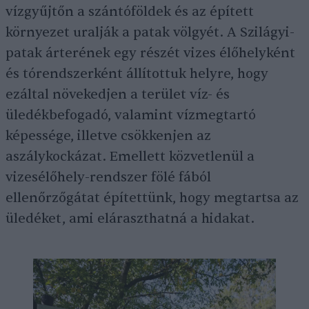
vízgyűjtőn a szántóföldek és az épített
környezet uralják a patak völgyét. A Szilágyi-
patak árterének egy részét vizes élőhelyként
és tórendszerként állítottuk helyre, hogy
ezáltal növekedjen a terület víz- és
üledékbefogadó, valamint vízmegtartó
képessége, illetve csökkenjen az
aszálykockázat. Emellett közvetlenül a
vizesélőhely-rendszer fölé fából
ellenőrzőgátat építettünk, hogy megtartsa az
üledéket, ami eláraszthatná a hidakat.