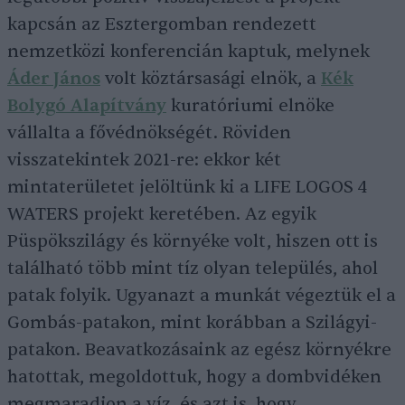
kapcsán az Esztergomban rendezett
nemzetközi konferencián kaptuk, melynek
Áder János
volt köztársasági elnök, a
Kék
Bolygó Alapítvány
kuratóriumi elnöke
vállalta a fővédnökségét. Röviden
visszatekintek 2021-re: ekkor két
mintaterületet jelöltünk ki a LIFE LOGOS 4
WATERS projekt keretében. Az egyik
Püspökszilágy és környéke volt, hiszen ott is
található több mint tíz olyan település, ahol
patak folyik. Ugyanazt a munkát végeztük el a
Gombás-patakon, mint korábban a Szilágyi-
patakon. Beavatkozásaink az egész környékre
hatottak, megoldottuk, hogy a dombvidéken
megmaradjon a víz, és azt is, hogy