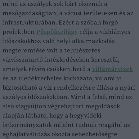
mind az aszályok sok kárt okoznak a
mezőgazdaságban, a városi területeken és az
infrastruktúrában. Ezért a szóban forgó
projektben
Püspökszilágy
célja a vízhiányos
időszakokhoz való helyi alkalmazkodás
megteremtése volt a természetes
vízvisszatartó intézkedéseken keresztül,
amelyek révén csökkenthető a
villámárvizek
és az üledékterhelés kockázata, valamint
biztosítható a víz rendelkezésre állása a nyári
aszályos időszakokban. Mind a felső, mind az
alsó vízgyűjtőn végrehajtott megoldások
alapján látható, hogy a hegyvidéki
önkormányzatok miként tudnak reagálni az
éghajlatváltozás okozta sebezhetőségre