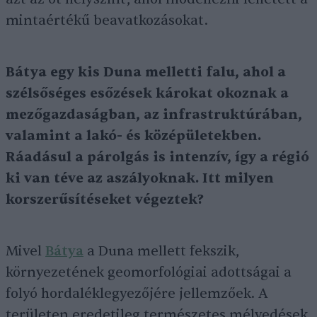
mintaértékű beavatkozásokat.
Bátya egy kis Duna melletti falu, ahol a
szélsőséges esőzések károkat okoznak a
mezőgazdaságban, az infrastruktúrában,
valamint a lakó- és középületekben.
Ráadásul a párolgás is intenzív, így a régió
ki van téve az aszályoknak. Itt milyen
korszerűsítéseket végeztek?
Mivel
Bátya
a Duna mellett fekszik,
környezetének geomorfológiai adottságai a
folyó hordaléklegyezőjére jellemzőek. A
területen eredetileg természetes mélyedések