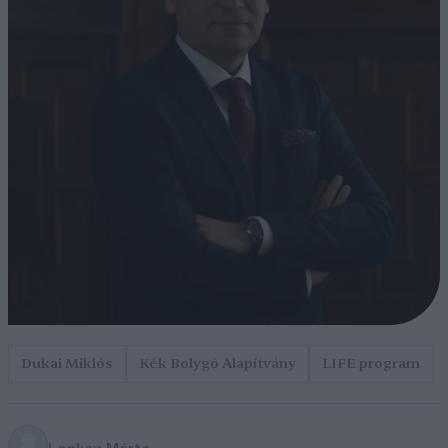
Dukai Miklós
Kék Bolygó Alapítvány
LIFE program