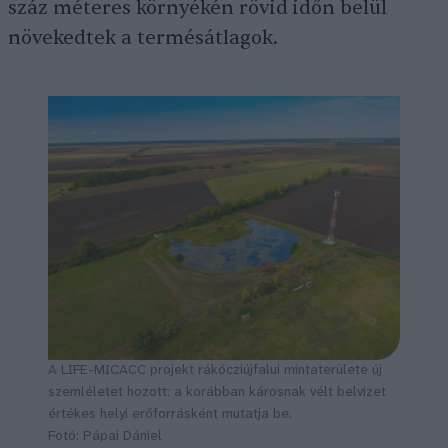
száz méteres környékén rövid időn belül
növekedtek a termésátlagok.
A LIFE-MICACC projekt rákócziújfalui mintaterülete új
szemléletet hozott: a korábban károsnak vélt belvizet
értékes helyi erőforrásként mutatja be.
Fotó: Pápai Dániel