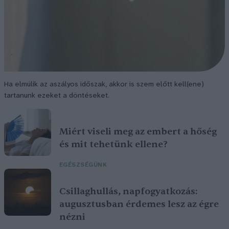
Ha elmúlik az aszályos időszak, akkor is szem előtt kell(ene)
tartanunk ezeket a döntéseket.
Miért viseli meg az embert a hőség
és mit tehetünk ellene?
EGÉSZSÉGÜNK
Csillaghullás, napfogyatkozás:
augusztusban érdemes lesz az égre
nézni