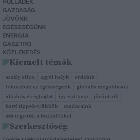
HULLADÉK
GAZDASÁG
JÖVŐNK
EGÉSZSÉGÜNK
ENERGIA
GASZTRO
KÖZLEKEDÉS
Kiemelt témák
aszály ellen
egyél helyit
erdeink
fókuszban az egészségünk
globális megoldások
időjárás és éghajlat
így építkezz
jövőnkről
kerti tippek-trükkök
madaraink
mit tegyünk a hulladékkal
Szerkesztőség
Cookie tájékoztató
Adatkezelési szabályzat