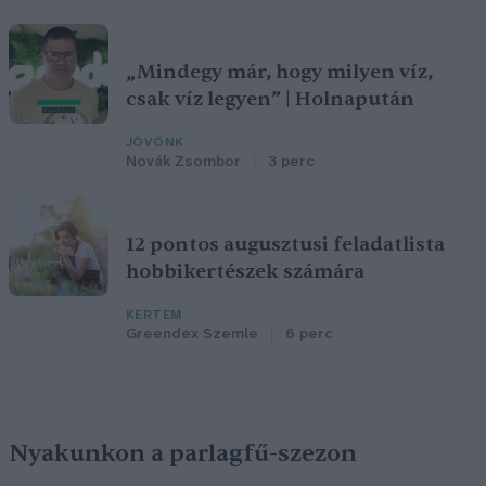
„Mindegy már, hogy milyen víz,
csak víz legyen” | Holnapután
JÖVŐNK
Novák Zsombor
3 perc
12 pontos augusztusi feladatlista
hobbikertészek számára
KERTEM
Greendex Szemle
6 perc
Nyakunkon a parlagfű-szezon