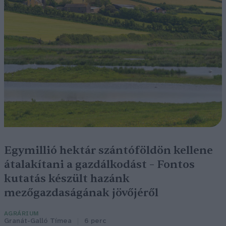
Egymillió hektár szántóföldön kellene
átalakítani a gazdálkodást – Fontos
kutatás készült hazánk
mezőgazdaságának jövőjéről
AGRÁRIUM
Granát-Galló Tímea
6 perc