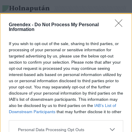
Holnapután
Greendex -
Do Not Process My Personal
Information
If you wish to opt-out of the sale, sharing to third parties, or
processing of your personal or sensitive information for
targeted advertising by us, please use the below opt-out
section to confirm your selection. Please note that after your
opt-out request is processed you may continue seeing
interest-based ads based on personal information utilized by
us or personal information disclosed to third parties prior to
„Mindegy már, hogy milyen
A vegetáci
your opt-out. You may separately opt-out of the further
víz, csak víz legyen” |
az ember 
disclosure of your personal information by third parties on the
Holnapután
Greendex
29:5
IAB’s list of downstream participants. This information may
also be disclosed by us to third parties on the
IAB’s List of
Greendex
55:58
Downstream Participants
that may further disclose it to other
third parties.
Personal Data Processing Opt Outs