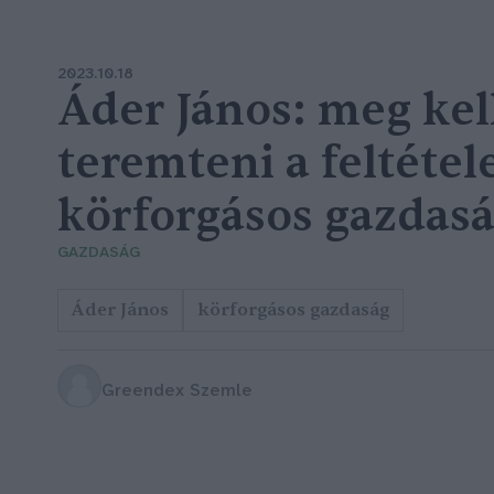
2023.10.18
Áder János: meg kel
teremteni a feltétele
körforgásos gazdas
GAZDASÁG
Áder János
körforgásos gazdaság
Greendex Szemle