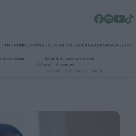
OTTHONUNK
JÖVŐNK
ENERGIA
HULLADÉK
GAZDASÁG
GASZTRO
Szombat
–
 zivatarokkal
Többnyire napos
Max 33° / Min 19°
/h
Csapadék: 4% (0 mm)
Szél: 9 km/h