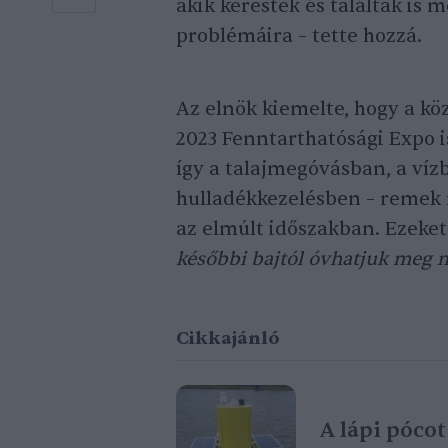
akik kerestek és találtak is 
problémáira – tette hozzá.
Az elnök kiemelte, hogy a k
2023 Fenntarthatósági Expo i
így a talajmegóvásban, a víz
hulladékkezelésben – remek 
az elmúlt időszakban. Ezeket
későbbi bajtól óvhatjuk meg
Cikkajánló
A lápi pócot