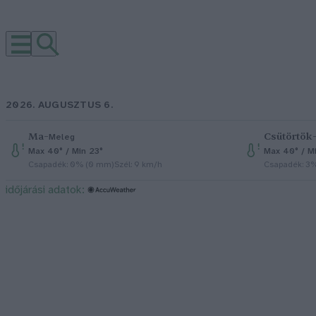
2026. AUGUSZTUS 6.
Ma
–
Csütörtök
Meleg
Max 40° / Min 23°
Max 40° / M
Csapadék: 0% (0 mm)
Szél: 9 km/h
Csapadék: 3
időjárási adatok: