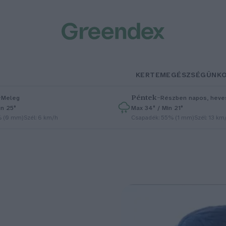
KERTEM
EGÉSZSÉGÜNK
–
Péntek
–
Meleg
Részben napos, heves
in 25°
Max 34° / Min 21°
% (0 mm)
Szél: 6 km/h
Csapadék: 55% (1 mm)
Szél: 13 km