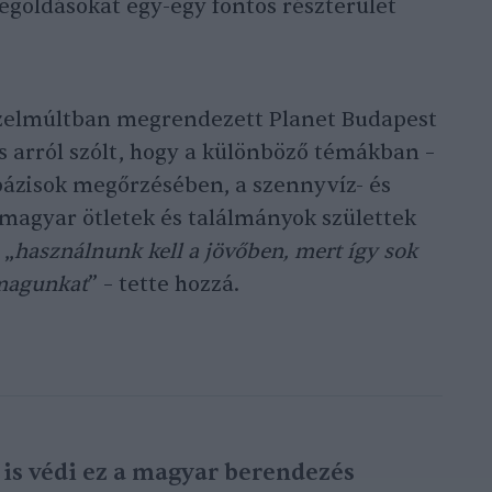
megoldásokat egy-egy fontos részterület
özelmúltban megrendezett Planet Budapest
s arról szólt, hogy a különböző témákban –
bázisok megőrzésében, a szennyvíz- és
magyar ötletek és találmányok születtek
 „
használnunk kell a jövőben, mert így sok
 magunkat
” – tette hozzá.
 is védi ez a magyar berendezés