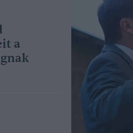
l
it a
ágnak