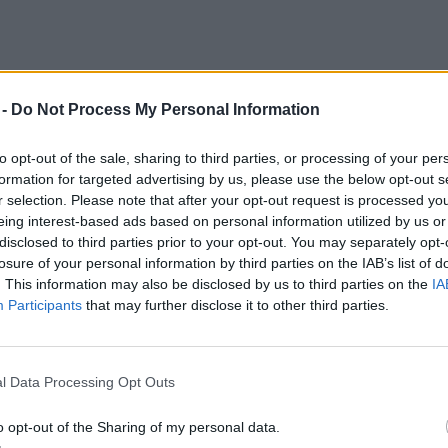
 -
Do Not Process My Personal Information
erint bárki képes tenni a saját
to opt-out of the sale, sharing to third parties, or processing of your per
 a fenntarthatóságért. Például összegyűjti
formation for targeted advertising by us, please use the below opt-out s
etlen cseppje is képes ezer liter vizet
r selection. Please note that after your opt-out request is processed y
eing interest-based ads based on personal information utilized by us or
adja egy MOL-benzinkúton, ahol később
disclosed to third parties prior to your opt-out. You may separately opt-
 elő belőle. De már az is a teremtett
losure of your personal information by third parties on the IAB’s list of
keink megóvásának része, ha a műanyag
. This information may also be disclosed by us to third parties on the
IA
Participants
that may further disclose it to other third parties.
elektíven összegyűjtjük, majd januártól az
ermékként visszaváltjuk – sorolta.
l Data Processing Opt Outs
ek, amelyek csak globálisan kezelhetők:
o opt-out of the Sharing of my personal data.