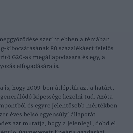
 meggyőződése szerint ebben a témában
g-kibocsátásának 80 százalékáért felelős
rítő G20-ak megállapodására és egy, a
yozás elfogadására is.
 is, hogy 2009-ben átléptük azt a határt,
egenerálódó képessége kezelni tud. Azóta
empontból és egyre jelentősebb mértékben
zer éves belső egyensúlyi állapotát
dez azt mutatja, hogy a jelenlegi „dobd el
 épülő, úgynevezett lineáris gazdasági