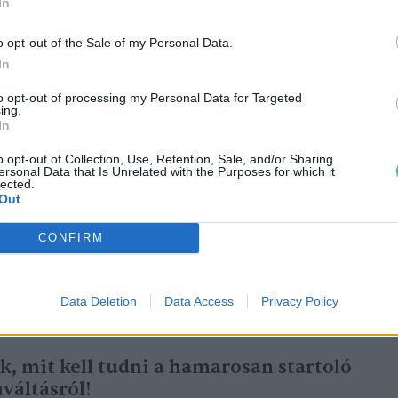
ású gázok kibocsátásának mérséklése,
In
ban Magyarország is hozzá tudja tenni a
o opt-out of the Sale of my Personal Data.
ibocsátók szándéka és cselekvése nélkül ez
In
dta az elnök.
to opt-out of processing my Personal Data for Targeted
ing.
In
ében erről szólt, ám az azóta eltelt 8
o opt-out of Collection, Use, Retention, Sale, and/or Sharing
ult volna, hanem még tovább romlott. Ez
ersonal Data that Is Unrelated with the Purposes for which it
lected.
em állhatunk meg és nem ragadhatunk meg
Out
etésekre van szükség – közölte Áder János.
CONFIRM
Data Deletion
Data Access
Privacy Policy
k, mit kell tudni a hamarosan startoló
váltásról!