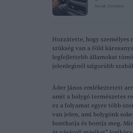
Novák Zsombor
Hozzátette, hogy személyes
szükség van a Föld károsanya
legfejlettebb államokat tömö
jelenleginél szigorúbb szabál
Áder János emlékeztetett arra
amit a bolygó természetes r
ez a folyamat egyre több sz
van jelen, ami bolygónk soke
bonthatja és bontja meg. Min
és vásárolj másikat” logikára