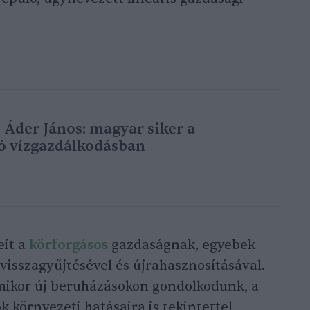
 Áder János: magyar siker a
ó vízgazdálkodásban
eit a
körforgásos
gazdaságnak, egyebek
visszagyűjtésével és újrahasznosításával.
amikor új beruházásokon gondolkodunk, a
 környezeti hatásaira is tekintettel