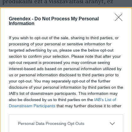
produkálni ezt a visszaváltási arányt, ez
pedig valódi mérföldkő lesz a hazai
hulladékgazdálkodásban.
Greendex -
Do Not Process My Personal
Information
If you wish to opt-out of the sale, sharing to third parties, or
Azt már csak zárójelben tesszük hozzá, hogy a
processing of your personal or sensitive information for
legjobb az lenne, ha az emberek meg sem
targeted advertising by us, please use the below opt-out
section to confirm your selection. Please note that after your
vásárolnák az egyszer használatos
opt-out request is processed you may continue seeing
csomagolású italokat, helyette tudatos
interest-based ads based on personal information utilized by
us or personal information disclosed to third parties prior to
fogyasztóként olyan fenntartható
your opt-out. You may separately opt-out of the further
megoldásokat választanának, mint például a
disclosure of your personal information by third parties on the
közkutak
vagy épp a
kulacsok
használata.
IAB’s list of downstream participants. This information may
also be disclosed by us to third parties on the
IAB’s List of
Downstream Participants
that may further disclose it to other
third parties.
Cél, az italos palackok
Personal Data Processing Opt Outs
visszaváltási arányának