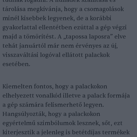
tudnak fogadni. A hulladék szállítása és
tárolása megkívánja, hogy a csomagolások
minél kisebbek legyenek, de a korábbi
gyakorlattal ellentétben ezúttal a gép végzi
majd a tömörítést. A „tapossa laposra” elve
tehát januártól már nem érvényes az új,
visszaváltási logóval ellátott palackok
esetében.
Kiemelten fontos, hogy a palackokon
elhelyezett vonalkód illetve a palack formája
a gép számára felismerhető legyen.
Hangsúlyozták, hogy a palackokon
egyértelmű szimbólumok lesznek, sőt, ezt
kiterjesztik a jelenleg is betétdíjas termékek