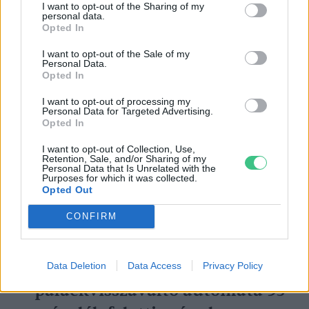
I want to opt-out of the Sharing of my
personal data.
további növelése
Opted In
I want to opt-out of the Sale of my
Az italos palackok új visszaváltási
Personal Data.
Opted In
rendszerének első évi tapasztalatairól, 2025
I want to opt-out of processing my
nyarán Áder János volt államfő Pethő Zsolttal,
Personal Data for Targeted Advertising.
Opted In
a MOHU MOL Hulladékgazdálkodási Zrt.
vezérigazgatójával beszélgetett a
Kék Bolygó
I want to opt-out of Collection, Use,
Retention, Sale, and/or Sharing of my
című podcastban.
Personal Data that Is Unrelated with the
Purposes for which it was collected.
Opted Out
CONFIRM
A kezdeti fennakadások mára
nagyrészt elmúltak, s a
rendelkezésre álló mintegy 3000
Data Deletion
Data Access
Privacy Policy
palackvisszaváltó automata 95