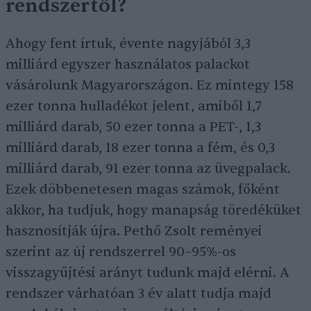
rendszertől?
Ahogy fent írtuk, évente nagyjából 3,3
milliárd egyszer használatos palackot
vásárolunk Magyarországon. Ez mintegy 158
ezer tonna hulladékot jelent, amiből 1,7
milliárd darab, 50 ezer tonna a PET-, 1,3
milliárd darab, 18 ezer tonna a fém, és 0,3
milliárd darab, 91 ezer tonna az üvegpalack.
Ezek döbbenetesen magas számok, főként
akkor, ha tudjuk, hogy manapság töredéküket
hasznosítják újra. Pethő Zsolt reményei
szerint az új rendszerrel 90–95%-os
visszagyűjtési arányt tudunk majd elérni. A
rendszer várhatóan 3 év alatt tudja majd