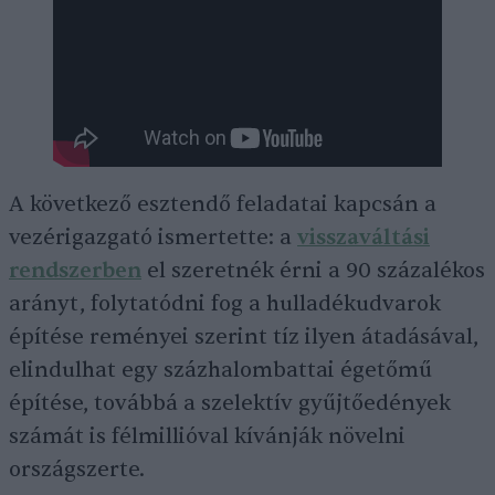
A következő esztendő feladatai kapcsán a
vezérigazgató ismertette: a
visszaváltási
rendszerben
el szeretnék érni a 90 százalékos
arányt, folytatódni fog a hulladékudvarok
építése reményei szerint tíz ilyen átadásával,
elindulhat egy százhalombattai égetőmű
építése, továbbá a szelektív gyűjtőedények
számát is félmillióval kívánják növelni
országszerte.