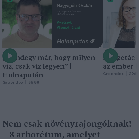
„Mindegy már, hogy milyen
A vegetáci
víz, csak víz legyen” |
az ember 
Holnapután
Greendex
29:5
Greendex
55:58
Nem csak növényrajongóknak!
– 8 arborétum, amelyet