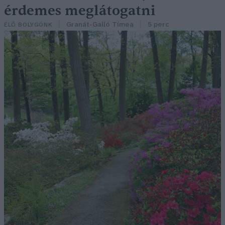
érdemes meglátogatni
Granát-Galló Tímea
5 perc
ÉLŐ BOLYGÓNK