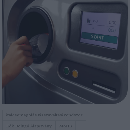
italcsomagolás visszaváltási rendszer
Kék Bolygó Alapítvány
MoHu