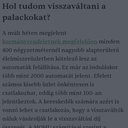
Hol tudom visszaváltani a
palackokat?
A múlt héten megjelent
kormányrendeletnek megfelelően
minden
400 négyzetméternél nagyobb alapterületű
élelmiszerüzletben kötelező lesz az
automaták felállítása. Ez már az induláskor
több mint 2000 automatát jelent. Efelett
számos kisebb üzlet önkéntesen is
csatlakozhat, eddig több mint 100-an
jelentkeztek. A kereskedők számára azért is
vonzó lehet a csatlakozás, hogy a visszaváltók
náluk vásárolják le a visszaváltási díj
összegét. A MOHU számításai szerint a