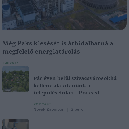
Még Paks kiesését is áthidalhatná a
megfelelő energiatárolás
ENERGIA
Pár éven belül szivacsvárosokká
kellene alakítanunk a
településeinket – Podcast
PODCAST
Novák Zsombor
2 perc