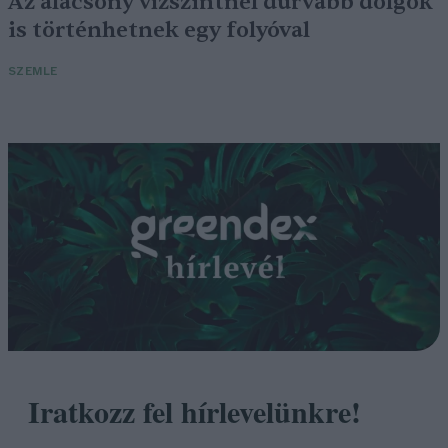
Az alacsony vízszintnél durvább dolgok
is történhetnek egy folyóval
SZEMLE
Iratkozz fel hírlevelünkre!