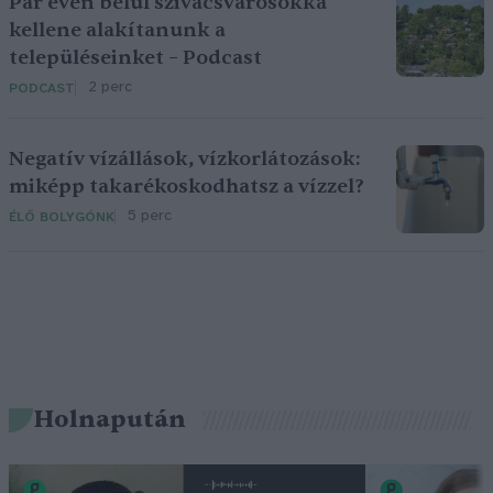
Pár éven belül szivacsvárosokká
kellene alakítanunk a
településeinket – Podcast
2 perc
PODCAST
Negatív vízállások, vízkorlátozások:
miképp takarékoskodhatsz a vízzel?
5 perc
ÉLŐ BOLYGÓNK
Holnapután