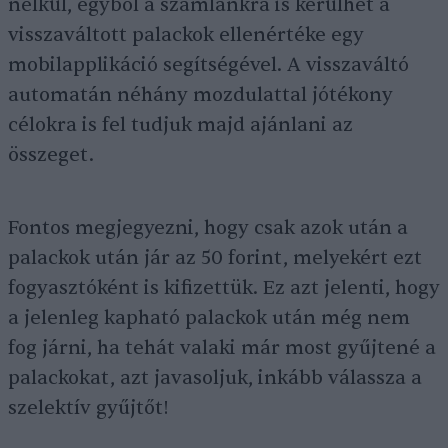
nélkül, egyből a számlánkra is kerülhet a
visszaváltott palackok ellenértéke egy
mobilapplikáció segítségével. A visszaváltó
automatán néhány mozdulattal jótékony
célokra is fel tudjuk majd ajánlani az
összeget.
Fontos megjegyezni, hogy csak azok után a
palackok után jár az 50 forint, melyekért ezt
fogyasztóként is kifizettük. Ez azt jelenti, hogy
a jelenleg kapható palackok után még nem
fog járni, ha tehát valaki már most gyűjtené a
palackokat, azt javasoljuk, inkább válassza a
szelektív gyűjtőt!