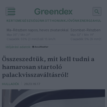
KERTEM
EGÉSZSÉGÜNK
OTTHONUNK
JÖVŐNK
ENERGIA
HULLA
–
–
Ma
Részben napos, heves zivatarokkal
Szombat
Részben na
Max 35° / Min 21°
Max 32° / Min 19°
Csapadék: 55% (3 mm)
Szél: 15 km/h
Csapadék: 5% (0 mm)
Szél:
időjárási adatok:
Összeszedtük, mit kell tudni a
hamarosan startoló
palackvisszaváltásról!
HULLADÉK
2023.10.17