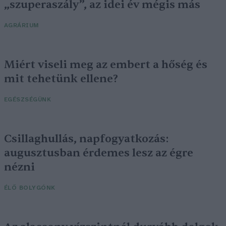
„szuperaszály”, az idei év mégis más
AGRÁRIUM
Miért viseli meg az embert a hőség és
mit tehetünk ellene?
EGÉSZSÉGÜNK
Csillaghullás, napfogyatkozás:
augusztusban érdemes lesz az égre
nézni
ÉLŐ BOLYGÓNK