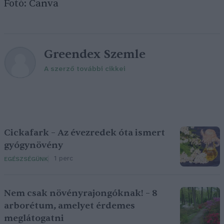
Fotó: Canva
Greendex Szemle
A szerző további cikkei
Cickafark – Az évezredek óta ismert
gyógynövény
1 perc
EGÉSZSÉGÜNK
Nem csak növényrajongóknak! – 8
arborétum, amelyet érdemes
meglátogatni