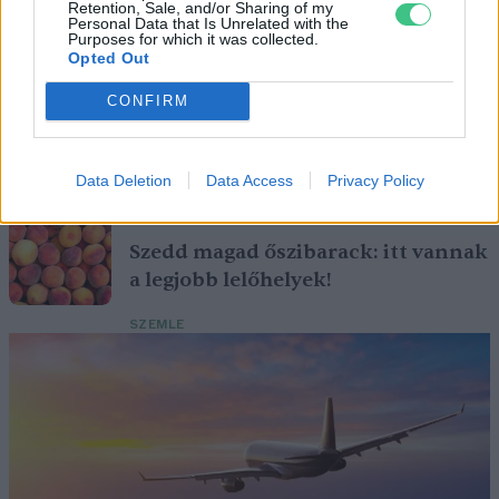
Retention, Sale, and/or Sharing of my
pedig ma is számos betegség ellen használják.
Personal Data that Is Unrelated with the
Purposes for which it was collected.
Opted Out
Születésnapi programokkal várja a
CONFIRM
hétvégén a közönséget a 160 éves
Fővárosi Állatkert
Data Deletion
Data Access
Privacy Policy
ÉLŐ BOLYGÓNK
Szedd magad őszibarack: itt vannak
a legjobb lelőhelyek!
SZEMLE