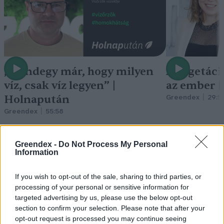
„Mindegy már, hogy milyen
A vegetáci
víz, csak víz legyen” |
az ember 
Holnapután
Greendex
29:5
Greendex
55:58
Greendex -
Do Not Process My Personal
Information
Cickafark – Az évezredek óta
If you wish to opt-out of the sale, sharing to third parties, or
processing of your personal or sensitive information for
ismert gyógynövény
targeted advertising by us, please use the below opt-out
section to confirm your selection. Please note that after your
Börzsey Barbara
1 perc
EGÉSZSÉGÜNK
opt-out request is processed you may continue seeing