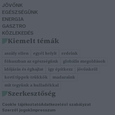
JÖVŐNK
EGÉSZSÉGÜNK
ENERGIA
GASZTRO
KÖZLEKEDÉS
Kiemelt témák
aszály ellen
egyél helyit
erdeink
fókuszban az egészségünk
globális megoldások
időjárás és éghajlat
így építkezz
jövőnkről
kerti tippek-trükkök
madaraink
mit tegyünk a hulladékkal
Szerkesztőség
Cookie tájékoztató
Adatkezelési szabályzat
Szerzői jogok
Impresszum