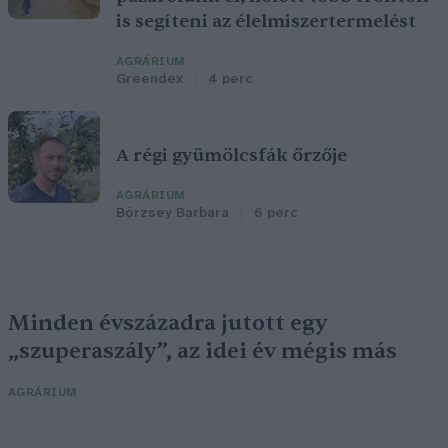
is segíteni az élelmiszertermelést
AGRÁRIUM
Greendex
4 perc
A régi gyümölcsfák őrzője
AGRÁRIUM
Börzsey Barbara
6 perc
Minden évszázadra jutott egy
„szuperaszály”, az idei év mégis más
AGRÁRIUM