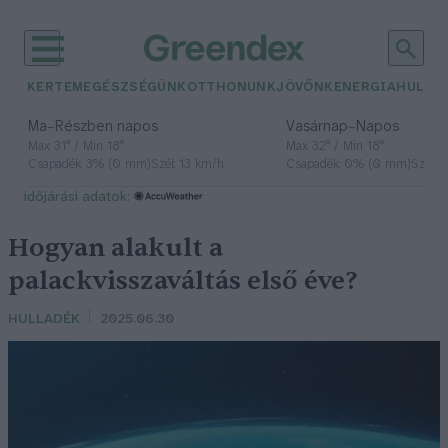
KERTEM
EGÉSZSÉGÜNK
OTTHONUNK
JÖVŐNK
ENERGIA
HULLA
–
–
Ma
Részben napos
Vasárnap
Napos
Max 31° / Min 18°
Max 32° / Min 18°
Csapadék: 3% (0 mm)
Szél: 13 km/h
Csapadék: 0% (0 mm)
Szél: 
időjárási adatok:
Hogyan alakult a
palackvisszaváltás első éve?
HULLADÉK
2025.06.30