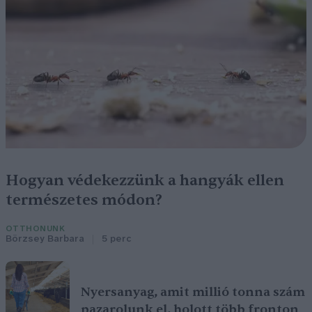
Hogyan védekezzünk a hangyák ellen
természetes módon?
OTTHONUNK
Börzsey Barbara
5 perc
Nyersanyag, amit millió tonna szám
pazarolunk el, holott több fronton