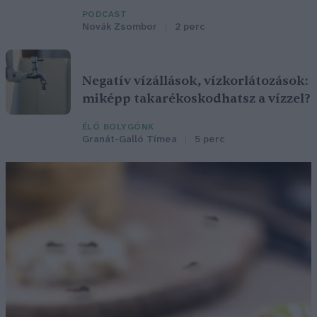
PODCAST
Novák Zsombor
2 perc
Negatív vízállások, vízkorlátozások:
miképp takarékoskodhatsz a vízzel?
ÉLŐ BOLYGÓNK
Granát-Galló Tímea
5 perc