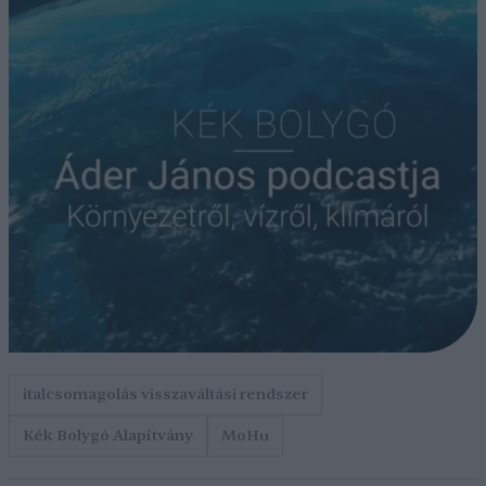
italcsomagolás visszaváltási rendszer
Kék Bolygó Alapítvány
MoHu