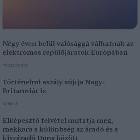
Négy éven belül valósággá válhatnak az
elektromos repülőjáratok Európában
KÖZLEKEDÉS
Történelmi aszály sújtja Nagy-
Britanniát is
SZEMLE
Elképesztő felvétel mutatja meg,
mekkora a különbség az áradó és a
kiszáradó Duna között