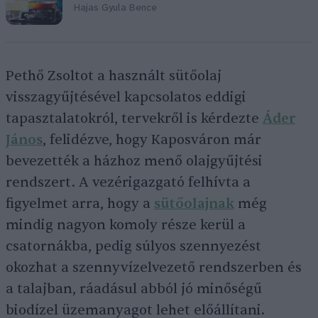
Hajas Gyula Bence
Pethő Zsoltot a használt sütőolaj
visszagyűjtésével kapcsolatos eddigi
tapasztalatokról, tervekről is kérdezte
Áder
János
, felidézve, hogy Kaposváron már
bevezették a házhoz menő olajgyűjtési
rendszert. A vezérigazgató felhívta a
figyelmet arra, hogy a
sütőolajnak
még
mindig nagyon komoly része kerül a
csatornákba, pedig súlyos szennyezést
okozhat a szennyvízelvezető rendszerben és
a talajban, ráadásul abból jó minőségű
biodízel üzemanyagot lehet előállítani.