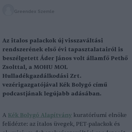
Greendex Szemle
Az italos palackok új visszaváltási
rendszerének első évi tapasztalatairól is
beszélgetett Áder János volt államfő Pethő
Zsolttal, a MOHU MOL
Hulladékgazdálkodási Zrt.
vezérigazgatójával Kék Bolygó című
podcastjának legújabb adásában.
A
Kék Bolygó Alapítvány
kuratóriumi elnöke
felidézte: az italos üvegek, PET-palackok és