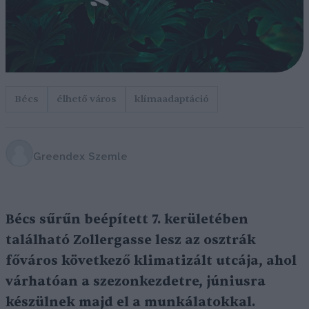
Bécs
élhető város
klímaadaptáció
Greendex Szemle
Bécs sűrűn beépített 7. kerületében
található Zollergasse lesz az osztrák
főváros következő klimatizált utcája, ahol
várhatóan a szezonkezdetre, júniusra
készülnek majd el a munkálatokkal.