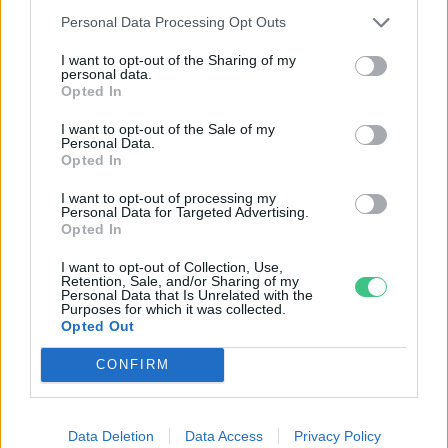
Personal Data Processing Opt Outs
I want to opt-out of the Sharing of my
personal data.
Opted In
I want to opt-out of the Sale of my
Personal Data.
Opted In
I want to opt-out of processing my
Personal Data for Targeted Advertising.
Opted In
Négy éven belül valósággá válhatnak az
elektromos repülőjáratok Európában
I want to opt-out of Collection, Use,
Retention, Sale, and/or Sharing of my
Personal Data that Is Unrelated with the
Purposes for which it was collected.
KÖZLEKEDÉS
Opted Out
Történelmi aszály sújtja Nagy-
CONFIRM
Britanniát is
SZEMLE
Data Deletion
Data Access
Privacy Policy