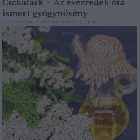
Cickafark – Az évezredek óta
ismert gyógynövény
Börzsey Barbara
1 perc
EGÉSZSÉGÜNK