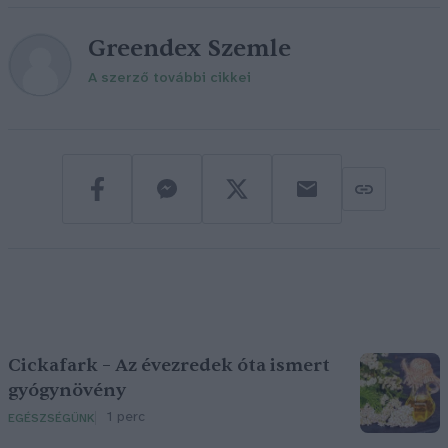
Greendex Szemle
A szerző további cikkei
Cickafark – Az évezredek óta ismert
gyógynövény
1 perc
EGÉSZSÉGÜNK