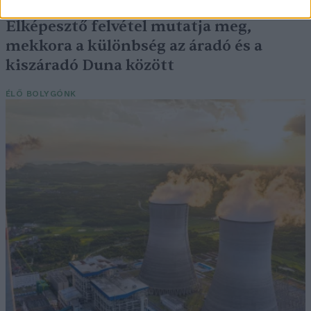
Elképesztő felvétel mutatja meg,
mekkora a különbség az áradó és a
kiszáradó Duna között
ÉLŐ BOLYGÓNK