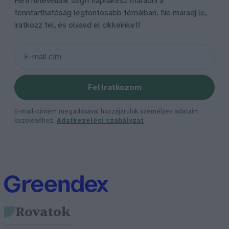
Heti hírlevelünk segít naprakész maradni a
fenntarthatóság legfontosabb témáiban. Ne maradj le,
iratkozz fel, és olvasd el cikkeinket!
Feliratkozom
E-mail-címem megadásával hozzájárulok személyes adataim
kezeléséhez.
Adatkezelési szabályzat
Rovatok