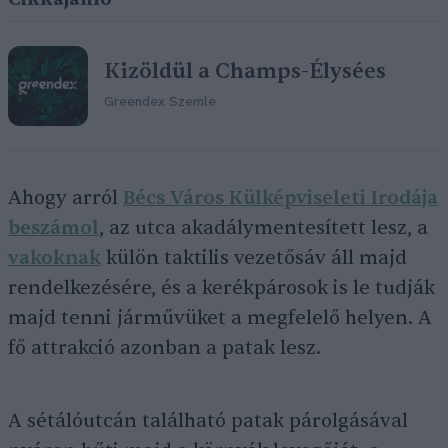
Kizöldül a Champs-Élysées
Greendex Szemle
Ahogy arról
Bécs Város Külképviseleti Irodája
beszámol
, az utca akadálymentesített lesz, a
vakoknak
külön taktilis vezetősáv áll majd
rendelkezésére, és a kerékpárosok is le tudják
majd tenni járművüket a megfelelő helyen. A
fő attrakció azonban a patak lesz.
A sétálóutcán található patak párolgásával