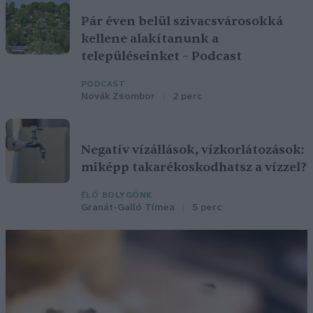
Pár éven belül szivacsvárosokká
kellene alakítanunk a
településeinket – Podcast
PODCAST
Novák Zsombor
2 perc
Negatív vízállások, vízkorlátozások:
miképp takarékoskodhatsz a vízzel?
ÉLŐ BOLYGÓNK
Granát-Galló Tímea
5 perc