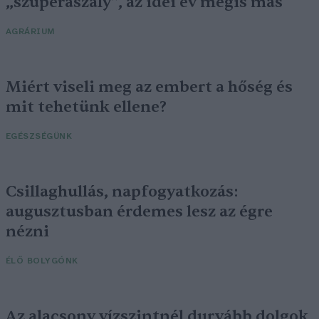
„szuperaszály”, az idei év mégis más
AGRÁRIUM
Miért viseli meg az embert a hőség és
mit tehetünk ellene?
EGÉSZSÉGÜNK
Csillaghullás, napfogyatkozás:
augusztusban érdemes lesz az égre
nézni
ÉLŐ BOLYGÓNK
Az alacsony vízszintnél durvább dolgok