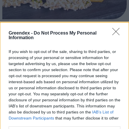
Ezt a növényt már az őskorban is ismerték, a népi gyógyászatban
Greendex -
Do Not Process My Personal
pedig ma is számos betegség ellen használják.
Information
If you wish to opt-out of the sale, sharing to third parties, or
Születésnapi programokkal várja a
processing of your personal or sensitive information for
hétvégén a közönséget a 160 éves
targeted advertising by us, please use the below opt-out
Fővárosi Állatkert
section to confirm your selection. Please note that after your
opt-out request is processed you may continue seeing
ÉLŐ BOLYGÓNK
interest-based ads based on personal information utilized by
us or personal information disclosed to third parties prior to
Szedd magad őszibarack: itt vannak
your opt-out. You may separately opt-out of the further
disclosure of your personal information by third parties on the
a legjobb lelőhelyek!
IAB’s list of downstream participants. This information may
also be disclosed by us to third parties on the
IAB’s List of
SZEMLE
Downstream Participants
that may further disclose it to other
third parties.