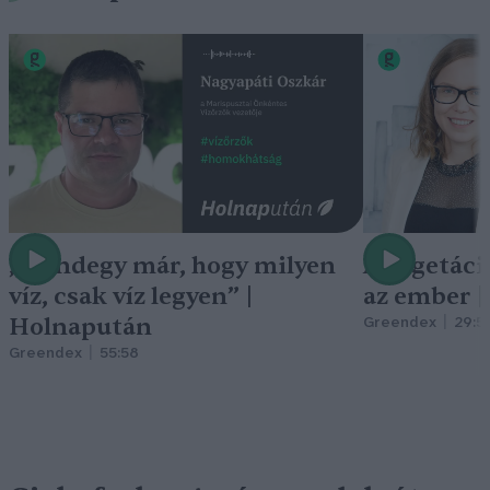
„Mindegy már, hogy milyen
A vegetáci
víz, csak víz legyen” |
az ember 
Holnapután
Greendex
29:5
Greendex
55:58