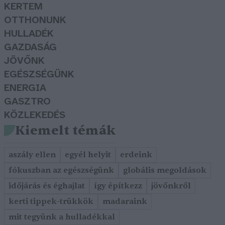
KERTEM
OTTHONUNK
HULLADÉK
GAZDASÁG
JÖVŐNK
EGÉSZSÉGÜNK
ENERGIA
GASZTRO
KÖZLEKEDÉS
Kiemelt témák
aszály ellen
egyél helyit
erdeink
fókuszban az egészségünk
globális megoldások
időjárás és éghajlat
így építkezz
jövőnkről
kerti tippek-trükkök
madaraink
mit tegyünk a hulladékkal