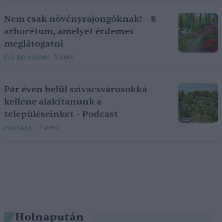
Nem csak növényrajongóknak! – 8
arborétum, amelyet érdemes
meglátogatni
5 perc
ÉLŐ BOLYGÓNK
Pár éven belül szivacsvárosokká
kellene alakítanunk a
településeinket – Podcast
2 perc
PODCAST
Holnapután