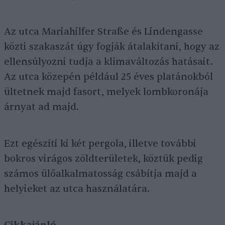
Az utca Mariahilfer Straße és Lindengasse
közti szakaszát úgy fogják átalakítani, hogy az
ellensúlyozni tudja a klímaváltozás hatásait.
Az utca közepén például 25 éves platánokból
ültetnek majd fasort, melyek lombkoronája
árnyat ad majd.
Ezt egészíti ki két pergola, illetve további
bokros virágos zöldterületek, köztük pedig
számos ülőalkalmatosság csábítja majd a
helyieket az utca használatára.
Cikkajánló