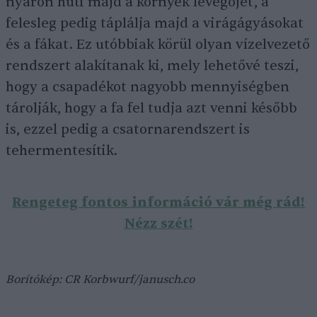
nyáron hűti majd a környék levegőjét, a
felesleg pedig táplálja majd a virágágyásokat
és a fákat. Ez utóbbiak körül olyan vízelvezető
rendszert alakítanak ki, mely lehetővé teszi,
hogy a csapadékot nagyobb mennyiségben
tárolják, hogy a fa fel tudja azt venni később
is, ezzel pedig a csatornarendszert is
tehermentesítik.
Rengeteg fontos információ vár még rád!
Nézz szét!
Borítókép: CR Korbwurf/janusch.co