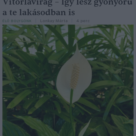
Vitorlavirág – Így lesz gyönyörű
a te lakásodban is
Lonkay Márta
4 perc
ÉLŐ BOLYGÓNK