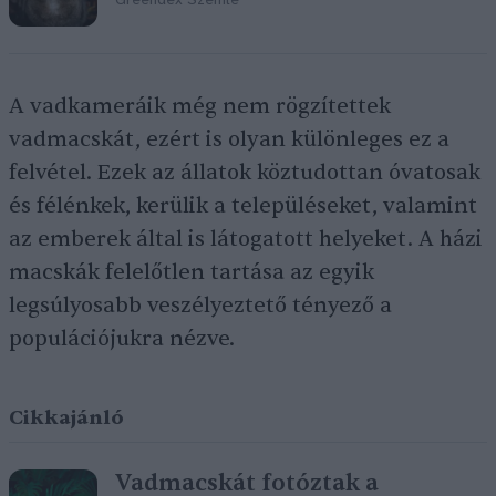
Greendex Szemle
A vadkameráik még nem rögzítettek
vadmacskát, ezért is olyan különleges ez a
felvétel. Ezek az állatok köztudottan óvatosak
és félénkek, kerülik a településeket, valamint
az emberek által is látogatott helyeket. A házi
macskák felelőtlen tartása az egyik
legsúlyosabb veszélyeztető tényező a
populációjukra nézve.
Cikkajánló
Vadmacskát fotóztak a