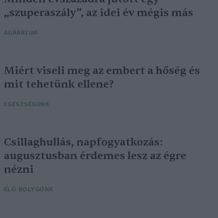
„szuperaszály”, az idei év mégis más
AGRÁRIUM
Miért viseli meg az embert a hőség és
mit tehetünk ellene?
EGÉSZSÉGÜNK
Csillaghullás, napfogyatkozás:
augusztusban érdemes lesz az égre
nézni
ÉLŐ BOLYGÓNK