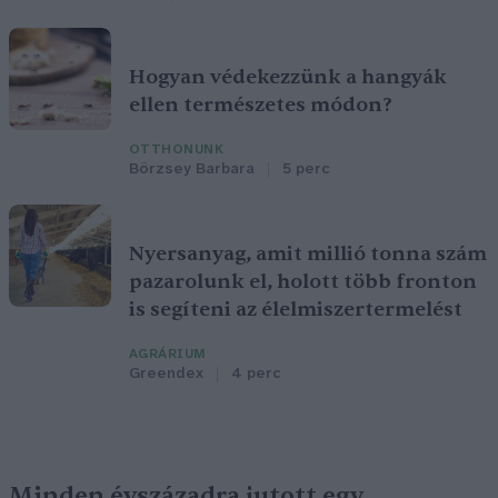
Hogyan védekezzünk a hangyák
ellen természetes módon?
OTTHONUNK
Börzsey Barbara
5 perc
Nyersanyag, amit millió tonna szám
pazarolunk el, holott több fronton
is segíteni az élelmiszertermelést
AGRÁRIUM
Greendex
4 perc
Minden évszázadra jutott egy