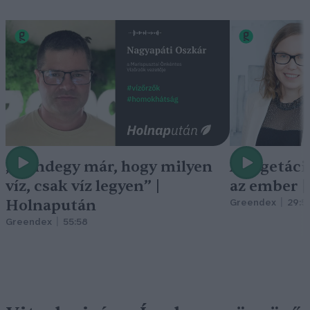
„Mindegy már, hogy milyen
A vegetáci
víz, csak víz legyen” |
az ember 
Holnapután
Greendex
29:5
Greendex
55:58