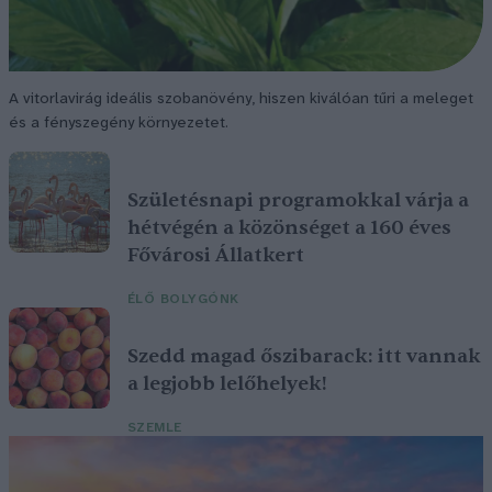
A vitorlavirág ideális szobanövény, hiszen kiválóan tűri a meleget
és a fényszegény környezetet.
Születésnapi programokkal várja a
hétvégén a közönséget a 160 éves
Fővárosi Állatkert
ÉLŐ BOLYGÓNK
Szedd magad őszibarack: itt vannak
a legjobb lelőhelyek!
SZEMLE