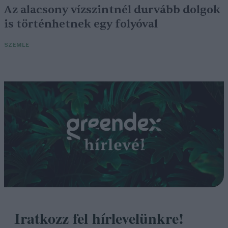
Az alacsony vízszintnél durvább dolgok
is történhetnek egy folyóval
SZEMLE
Iratkozz fel hírlevelünkre!