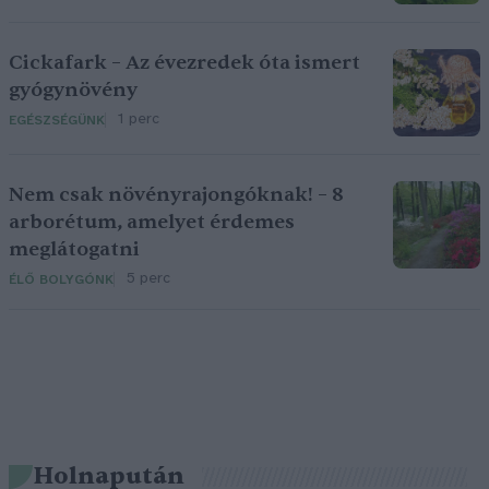
Cickafark – Az évezredek óta ismert
gyógynövény
1 perc
EGÉSZSÉGÜNK
Nem csak növényrajongóknak! – 8
arborétum, amelyet érdemes
meglátogatni
5 perc
ÉLŐ BOLYGÓNK
Holnapután