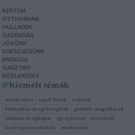
KERTEM
OTTHONUNK
HULLADÉK
GAZDASÁG
JÖVŐNK
EGÉSZSÉGÜNK
ENERGIA
GASZTRO
KÖZLEKEDÉS
Kiemelt témák
aszály ellen
egyél helyit
erdeink
fókuszban az egészségünk
globális megoldások
időjárás és éghajlat
így építkezz
jövőnkről
kerti tippek-trükkök
madaraink