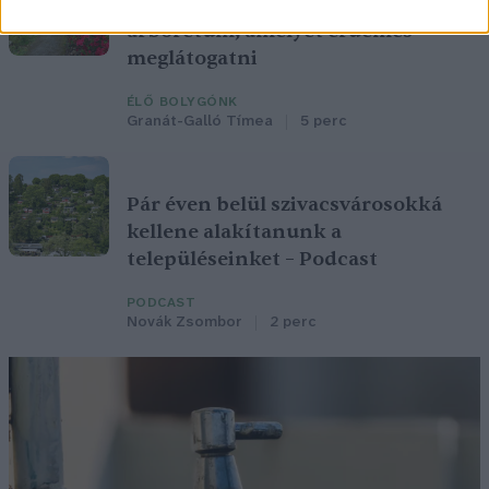
Nem csak növényrajongóknak! – 8
arborétum, amelyet érdemes
meglátogatni
ÉLŐ BOLYGÓNK
Granát-Galló Tímea
5 perc
Pár éven belül szivacsvárosokká
kellene alakítanunk a
településeinket – Podcast
PODCAST
Novák Zsombor
2 perc