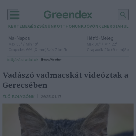
KERTEM
EGÉSZSÉGÜNK
OTTHONUNK
JÖVŐNK
ENERGIA
HULLA
–
–
Ma
Napos
Hétfő
Meleg
Max 33° / Min 18°
Max 36° / Min 22°
Csapadék: 0% (0 mm)
Szél: 7 km/h
Csapadék: 2% (0 mm)
Szél: 
időjárási adatok:
Vadászó vadmacskát videóztak a
Gerecsében
ÉLŐ BOLYGÓNK
2025.01.17