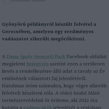
Greendex Szemle
Gyönyörű példányról készült felvétel a
Gerecsében, amelyen egy eredményes
vadászatot sikerült megörökíteni.
A
Duna-Ipoly Nemzeti Park
Facebook-oldalán
megjelent
bejegyzés
szerint ezen a területen
kevés a rendelkezésre álló adat a tavaly az Év
emlősének választott faj jelenlétéről.
Hatalmas öröm számukra, hogy végre sikerült
felvételt készíteni róla. A videó Szabó Máté
természetvédelmi őr érdeme, aki 2022 óta
kutatja a
vadmacskák
jelenlétét a régióban,