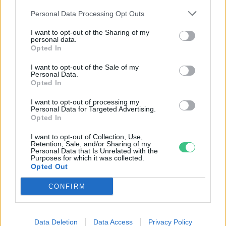
Personal Data Processing Opt Outs
I want to opt-out of the Sharing of my
personal data.
Opted In
I want to opt-out of the Sale of my
Personal Data.
Opted In
Még Paks kiesését is áthidalhatná a
megfelelő energiatárolás
I want to opt-out of processing my
Personal Data for Targeted Advertising.
Opted In
ENERGIA
I want to opt-out of Collection, Use,
Retention, Sale, and/or Sharing of my
Cickafark – Az évezredek óta ismert
Personal Data that Is Unrelated with the
Purposes for which it was collected.
gyógynövény
Opted Out
EGÉSZSÉGÜNK
CONFIRM
Börzsey Barbara
1 perc
Data Deletion
Data Access
Privacy Policy