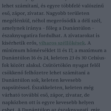
lehet számítani, és egyre többfelé valószínű
eső, zápor, zivatar. Nagyobb területen
megélénkül, néhol megerősödik a déli szél,
amelynek iránya – főleg a Dunántúlon –
északnyugatira fordulhat. A zivatarokat is
kísérhetik erős,
viharos széllökések
. A
minimum hőmérséklet 11 és 17, a maximum a
Dunántúlon 16 és 24, keleten 23 és 30 Celsius-
fok között alakul. Csütörtökön nyugat felől
csökkenő felhőzetre lehet számítani a
Dunántúlon sok, keleten kevesebb
napsütéssel. Északkeleten, keleten még
várható további eső, zápor, zivatar, de
napközben ott is egyre kevesebb helyen
eshet. A Dunántúlon az északnyugati, míg