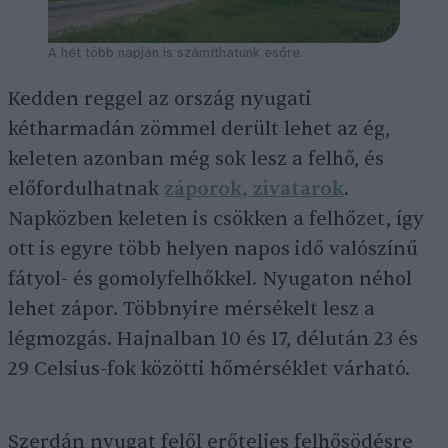
A hét több napján is számíthatunk esőre.
Kedden reggel az ország nyugati
kétharmadán zömmel derült lehet az ég,
keleten azonban még sok lesz a felhő, és
előfordulhatnak
záporok, zivatarok
.
Napközben keleten is csökken a felhőzet, így
ott is egyre több helyen napos idő valószínű
fátyol- és gomolyfelhőkkel. Nyugaton néhol
lehet zápor. Többnyire mérsékelt lesz a
légmozgás. Hajnalban 10 és 17, délután 23 és
29 Celsius-fok közötti hőmérséklet várható.
Szerdán nyugat felől erőteljes felhősödésre