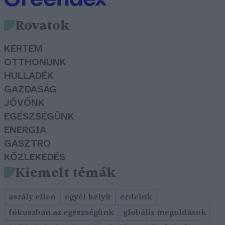
Rovatok
KERTEM
OTTHONUNK
HULLADÉK
GAZDASÁG
JÖVŐNK
EGÉSZSÉGÜNK
ENERGIA
GASZTRO
KÖZLEKEDÉS
Kiemelt témák
aszály ellen
egyél helyit
erdeink
fókuszban az egészségünk
globális megoldások