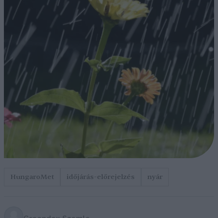
HungaroMet
időjárás-előrejelzés
nyár