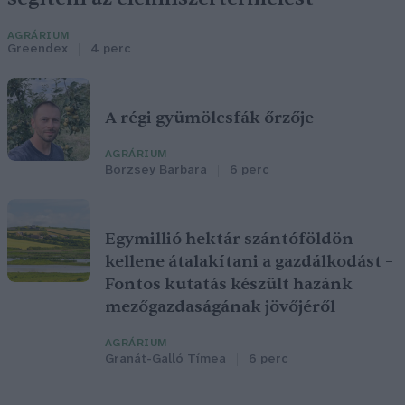
AGRÁRIUM
Greendex
4 perc
A régi gyümölcsfák őrzője
AGRÁRIUM
Börzsey Barbara
6 perc
Egymillió hektár szántóföldön
kellene átalakítani a gazdálkodást –
Fontos kutatás készült hazánk
mezőgazdaságának jövőjéről
AGRÁRIUM
Granát-Galló Tímea
6 perc