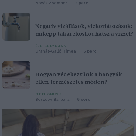
Novák Zsombor
2 perc
Negatív vízállások, vízkorlátozások:
miképp takarékoskodhatsz a vízzel?
ÉLŐ BOLYGÓNK
Granát-Galló Tímea
5 perc
Hogyan védekezzünk a hangyák
ellen természetes módon?
OTTHONUNK
Börzsey Barbara
5 perc