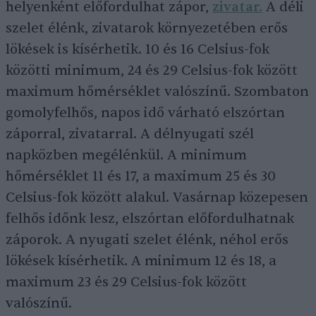
helyenként előfordulhat zápor,
zivatar.
A déli
szelet élénk, zivatarok környezetében erős
lökések is kísérhetik. 10 és 16 Celsius-fok
közötti minimum, 24 és 29 Celsius-fok között
maximum hőmérséklet valószínű. Szombaton
gomolyfelhős, napos idő várható elszórtan
záporral, zivatarral. A délnyugati szél
napközben megélénkül. A minimum
hőmérséklet 11 és 17, a maximum 25 és 30
Celsius-fok között alakul. Vasárnap közepesen
felhős időnk lesz, elszórtan előfordulhatnak
záporok. A nyugati szelet élénk, néhol erős
lökések kísérhetik. A minimum 12 és 18, a
maximum 23 és 29 Celsius-fok között
valószínű.