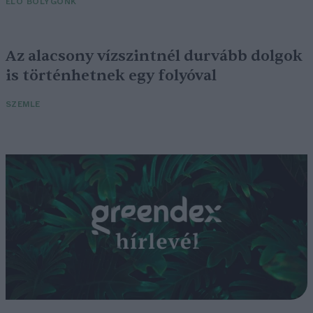
ÉLŐ BOLYGÓNK
Az alacsony vízszintnél durvább dolgok
is történhetnek egy folyóval
SZEMLE