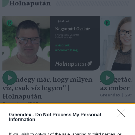
Holnapután
„Mindegy már, hogy milyen
A vegetáci
víz, csak víz legyen” |
az ember 
Holnapután
Greendex
29:5
Greendex
55:58
Greendex -
Do Not Process My Personal
Information
If you wish to opt-out of the sale, sharing to third parties, or