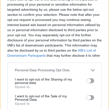
processing of your personal or sensitive information for
Nem csak növényrajongóknak!
targeted advertising by us, please use the below opt-out
– 8 arborétum, amelyet
section to confirm your selection. Please note that after your
opt-out request is processed you may continue seeing
érdemes meglátogatni
interest-based ads based on personal information utilized by
us or personal information disclosed to third parties prior to
Granát-Galló Tímea
5 perc
ÉLŐ BOLYGÓNK
your opt-out. You may separately opt-out of the further
disclosure of your personal information by third parties on the
IAB’s list of downstream participants. This information may
also be disclosed by us to third parties on the
IAB’s List of
Downstream Participants
that may further disclose it to other
third parties.
Personal Data Processing Opt Outs
I want to opt-out of the Sharing of my
personal data.
Opted In
I want to opt-out of the Sale of my
Personal Data.
Opted In