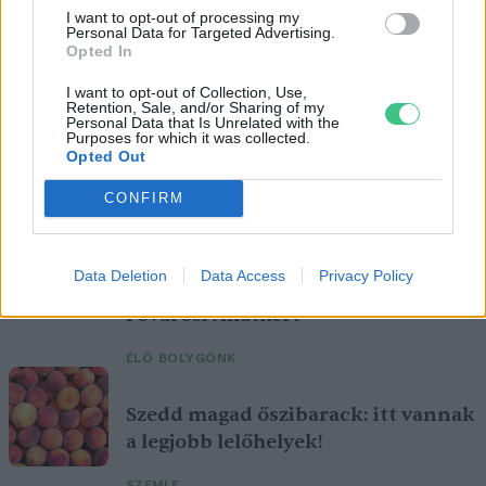
I want to opt-out of processing my
Personal Data for Targeted Advertising.
Opted In
I want to opt-out of Collection, Use,
Retention, Sale, and/or Sharing of my
Personal Data that Is Unrelated with the
Purposes for which it was collected.
Opted Out
Magyarország tele van gyönyörű növényekkel, így arborétumokkal
is. A jó idő beköszöntével érdemes minél többet felkeresni.
CONFIRM
Születésnapi programokkal várja a
Data Deletion
Data Access
Privacy Policy
hétvégén a közönséget a 160 éves
Fővárosi Állatkert
ÉLŐ BOLYGÓNK
Szedd magad őszibarack: itt vannak
a legjobb lelőhelyek!
SZEMLE