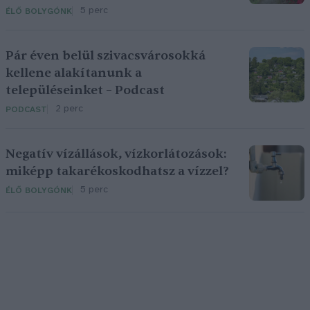
5 perc
ÉLŐ BOLYGÓNK
Pár éven belül szivacsvárosokká
kellene alakítanunk a
településeinket – Podcast
2 perc
PODCAST
Negatív vízállások, vízkorlátozások:
miképp takarékoskodhatsz a vízzel?
5 perc
ÉLŐ BOLYGÓNK