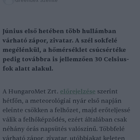
Greendex Szemle
Június első hetében több hullámban
várható zápor, zivatar. A szél sokfelé
megélénkül, a hőmérséklet csúcsértéke
pedig továbbra is jellemzően 30 Celsius-
fok alatt alakul.
A HungaroMet Zrt.
előrejelzése
szerint
hétfőn, a meteorológiai nyár első napján
eleinte csökken a felhőzet, majd erőteljessé
válik a felhőképződés, ezért általában csak
néhány órás napsütés valószínű. Többfelé
várható zápor, zivatar, utóbbiakat keleten