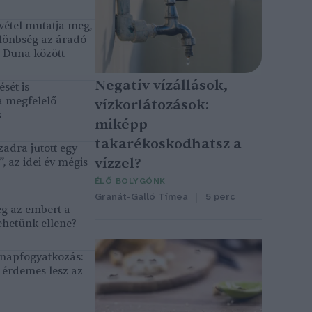
vétel mutatja meg,
lönbség az áradó
ó Duna között
Negatív vízállások,
sét is
a megfelelő
vízkorlátozások:
s
miképp
takarékoskodhatsz a
adra jutott egy
vízzel?
, az idei év mégis
ÉLŐ BOLYGÓNK
Granát-Galló Tímea
5 perc
eg az embert a
ehetünk ellene?
, napfogyatkozás:
érdemes lesz az