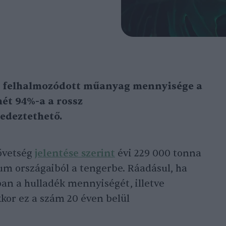
a felhalmozódott műanyag mennyisége a
ét 94%-a a rossz
edeztethető.
övetség
jelentése szerint
évi 229 000 tonna
 országaiból a tengerbe. Ráadásul, ha
n a hulladék mennyiségét, illetve
kkor ez a szám 20 éven belül