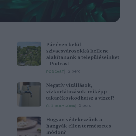
Pár éven belül
szivacsvárosokká kellene
alakítanunk a településeinket
– Podcast
2 perc
PODCAST
Negatív vízállások,
vízkorlátozások: miképp
takarékoskodhatsz a vízzel?
5 perc
ÉLŐ BOLYGÓNK
Hogyan védekezzünk a
hangyák ellen természetes
módon?