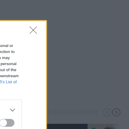
sonal or
ection to
ou may
 personal
out of the
 downstream
B’s List of