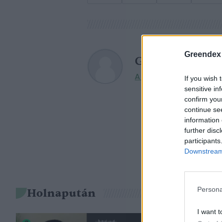
Greendex
Greendex Szem
A szerző további cikkei
If you wish 
sensitive in
confirm you
continue se
information 
further disc
participants
Downstream 
Persona
Holnapután
I want t