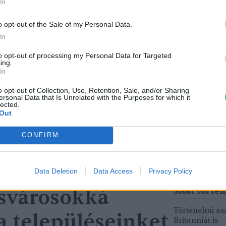
In
o opt-out of the Sale of my Personal Data.
In
to opt-out of processing my Personal Data for Targeted
ing.
In
tüzek legfőbb
Nincs élet víz nélkül? –
o opt-out of Collection, Use, Retention, Sale, and/or Sharing
ersonal Data that Is Unrelated with the Purposes for which it
r | Holnapután
Ljasuk Dimitry új filmjéről |
lected.
Holnapután
Out
3
Greendex
1:04:15
CONFIRM
Data Deletion
Data Access
Privacy Policy
csvárosokká
Történelmi asz
a településeinket
Britanniát is