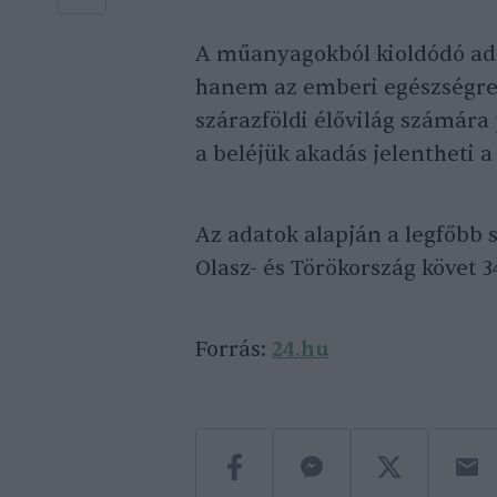
A műanyagokból kioldódó ad
hanem az emberi egészségre i
szárazföldi élővilág számára
a beléjük akadás jelentheti a
Az adatok alapján a legfőbb 
Olasz- és Törökország követ 34
Forrás:
24.hu