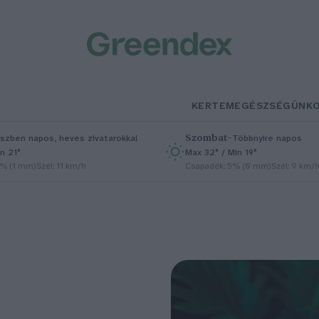
KERTEM
EGÉSZSÉGÜNK
Szombat
–
szben napos, heves zivatarokkal
Többnyire napos
n 21°
Max 32° / Min 19°
5% (1 mm)
Szél: 11 km/h
Csapadék: 5% (0 mm)
Szél: 9 km/