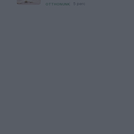
5 perc
OTTHONUNK