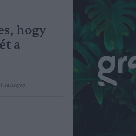
es, hogy
ét a
ri műanyag