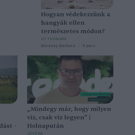
Hogyan védekezzünk a
hangyák ellen
természetes módon?
OTTHONUNK
Börzsey Barbara
5 perc
„Mindegy már, hogy milyen
víz, csak víz legyen” |
dást –
Holnapután
t
JÖVŐNK