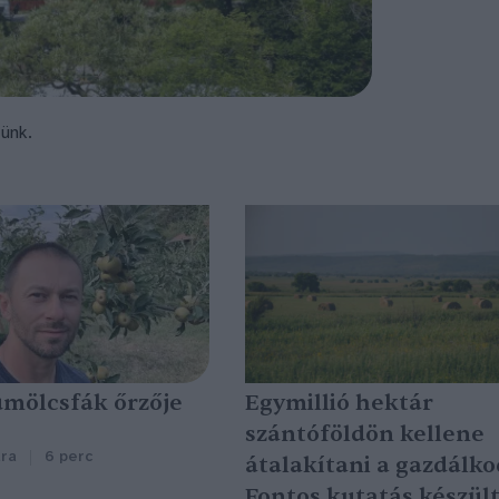
tünk.
ümölcsfák őrzője
Egymillió hektár
szántóföldön kellene
ra
6 perc
átalakítani a gazdálko
Fontos kutatás készül