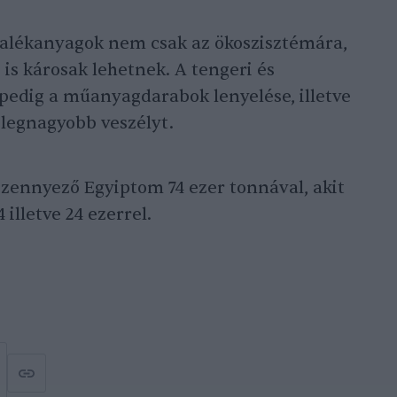
alékanyagok nem csak az ökoszisztémára,
s károsak lehetnek. A tengeri és
 pedig a műanyagdarabok lenyelése, illetve
 legnagyobb veszélyt.
szennyező Egyiptom 74 ezer tonnával, akit
 illetve 24 ezerrel.