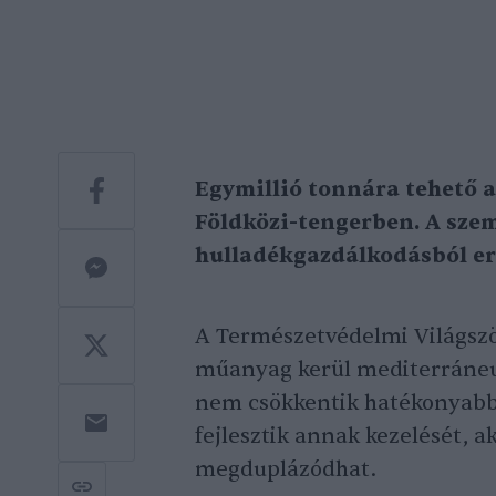
Egymillió tonnára tehető 
Földközi-tengerben. A szem
hulladékgazdálkodásból er
A Természetvédelmi Világsz
műanyag kerül mediterráneum
nem csökkentik hatékonyabba
fejlesztik annak kezelését, a
megduplázódhat.