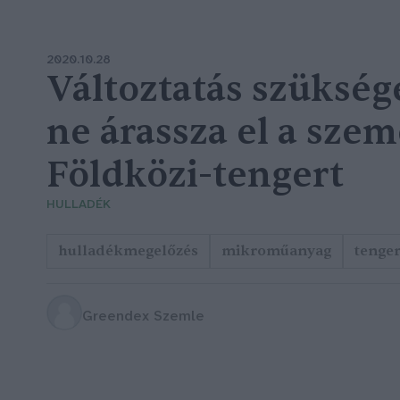
2020.10.28
Változtatás szükség
ne árassza el a szem
Földközi-tengert
HULLADÉK
hulladékmegelőzés
mikroműanyag
tenge
Greendex Szemle