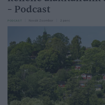
– Podcast
Novák Zsombor
2 perc
PODCAST