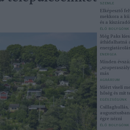
SZEMLE
Elképesztő fel
mekkora a kü
és a kiszárad
ÉLŐ BOLYGÓNK
Még Paks kiesé
áthidalhatná 
energiatárolá
ENERGIA
Minden évszáz
„szuperaszály”
más
AGRÁRIUM
Miért viseli m
hőség és mit t
EGÉSZSÉGÜNK
Csillaghullás
augusztusban 
égre nézni
ÉLŐ BOLYGÓNK