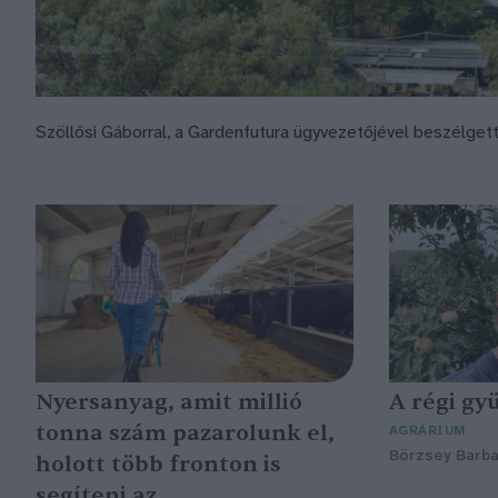
Szöllősi Gáborral, a Gardenfutura ügyvezetőjével beszélget
Nyersanyag, amit millió
A régi gy
tonna szám pazarolunk el,
AGRÁRIUM
Börzsey Barba
holott több fronton is
segíteni az