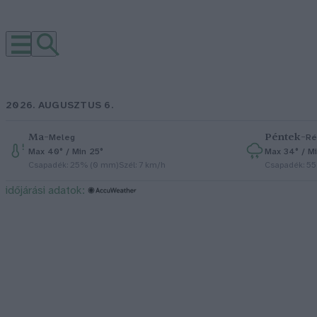
2026. AUGUSZTUS 6.
Ma
–
Péntek
–
Meleg
Ré
Max 40° / Min 25°
Max 34° / Mi
Csapadék: 25% (0 mm)
Szél: 7 km/h
Csapadék: 5
időjárási adatok: