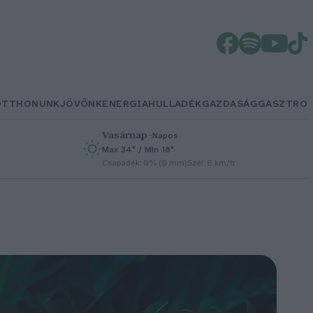
OTTHONUNK
JÖVŐNK
ENERGIA
HULLADÉK
GAZDASÁG
GASZTRO
Vasárnap
–
Napos
Max 34° / Min 18°
h
Csapadék: 0% (0 mm)
Szél: 6 km/h