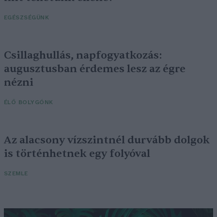
EGÉSZSÉGÜNK
Csillaghullás, napfogyatkozás:
augusztusban érdemes lesz az égre
nézni
ÉLŐ BOLYGÓNK
Az alacsony vízszintnél durvább dolgok
is történhetnek egy folyóval
SZEMLE