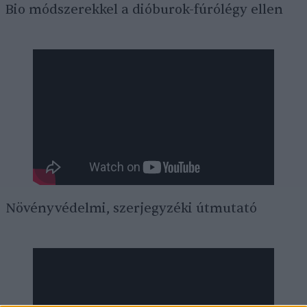
Bio módszerekkel a dióburok-fúrólégy ellen
Növényvédelmi, szerjegyzéki útmutató