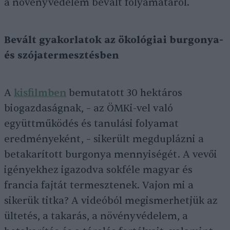
a növényvédelem bevált folyamatáról.
Bevált gyakorlatok az ökológiai burgonya-
és szójatermesztésben
A
kisfilmben
bemutatott 30 hektáros
biogazdaságnak, – az ÖMKi-vel való
együttműködés és tanulási folyamat
eredményeként, – sikerült megduplázni a
betakarított burgonya mennyiségét. A vevői
igényekhez igazodva sokféle magyar és
francia fajtát termesztenek. Vajon mi a
sikerük titka? A videóból megismerhetjük az
ültetés, a takarás, a növényvédelem, a