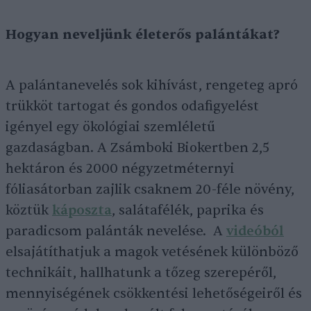
Hogyan neveljünk életerős palántákat?
A palántanevelés sok kihívást, rengeteg apró
trükköt tartogat és gondos odafigyelést
igényel egy ökológiai szemléletű
gazdaságban. A Zsámboki Biokertben 2,5
hektáron és 2000 négyzetméternyi
fóliasátorban zajlik csaknem 20-féle növény,
köztük
káposzta
, salátafélék, paprika és
paradicsom palánták nevelése. A
videóból
elsajátíthatjuk a magok vetésének különböző
technikáit, hallhatunk a tőzeg szerepéről,
mennyiségének csökkentési lehetőségeiről és