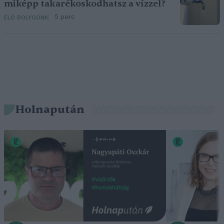
miképp takarékoskodhatsz a vízzel?
5 perc
ÉLŐ BOLYGÓNK
Holnapután