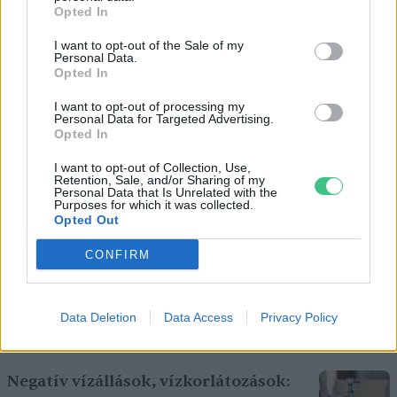
Opted In
I want to opt-out of the Sale of my
Personal Data.
Opted In
I want to opt-out of processing my
Personal Data for Targeted Advertising.
Nem csak növényrajongóknak! – 8
Opted In
arborétum, amelyet érdemes
I want to opt-out of Collection, Use,
meglátogatni
Retention, Sale, and/or Sharing of my
Personal Data that Is Unrelated with the
5 perc
ÉLŐ BOLYGÓNK
Purposes for which it was collected.
Opted Out
Pár éven belül szivacsvárosokká
CONFIRM
kellene alakítanunk a
településeinket – Podcast
Data Deletion
Data Access
Privacy Policy
2 perc
PODCAST
Negatív vízállások, vízkorlátozások: