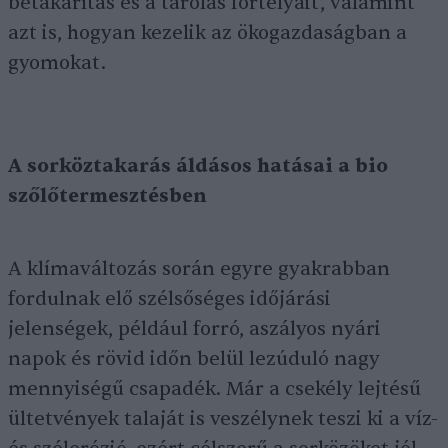
betakarítás és a tárolás fortélyait, valamint
azt is, hogyan kezelik az ökogazdaságban a
gyomokat.
A sorköztakarás áldásos hatásai a bio
szőlőtermesztésben
A klímaváltozás során egyre gyakrabban
fordulnak elő szélsőséges időjárási
jelenségek, például forró, aszályos nyári
napok és rövid időn belül lezúduló nagy
mennyiségű csapadék. Már a csekély lejtésű
ültetvények talaját is veszélynek teszi ki a víz-