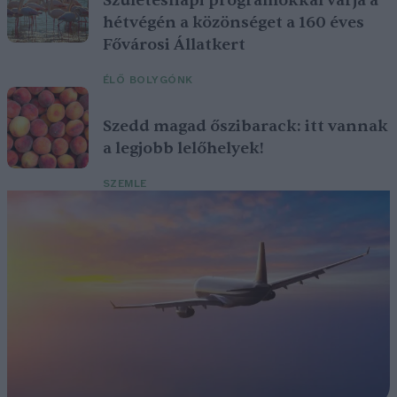
Születésnapi programokkal várja a
hétvégén a közönséget a 160 éves
Fővárosi Állatkert
ÉLŐ BOLYGÓNK
Szedd magad őszibarack: itt vannak
a legjobb lelőhelyek!
SZEMLE