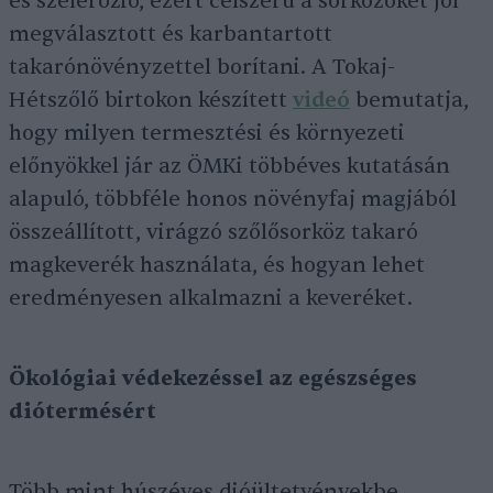
és szélerózió, ezért célszerű a sorközöket jól
megválasztott és karbantartott
takarónövényzettel borítani. A Tokaj-
Hétszőlő birtokon készített
videó
bemutatja,
hogy milyen termesztési és környezeti
előnyökkel jár az ÖMKi többéves kutatásán
alapuló, többféle honos növényfaj magjából
összeállított, virágzó szőlősorköz takaró
magkeverék használata, és hogyan lehet
eredményesen alkalmazni a keveréket.
Ökológiai védekezéssel az egészséges
diótermésért
Több mint húszéves dióültetvényekbe