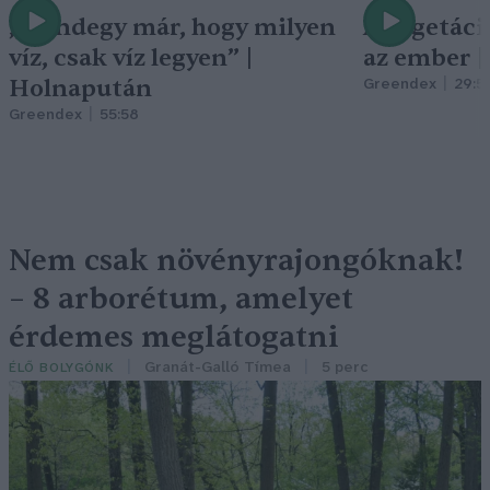
„Mindegy már, hogy milyen
A vegetáci
víz, csak víz legyen” |
az ember 
Holnapután
Greendex
29:5
Greendex
55:58
Nem csak növényrajongóknak!
– 8 arborétum, amelyet
érdemes meglátogatni
Granát-Galló Tímea
5 perc
ÉLŐ BOLYGÓNK