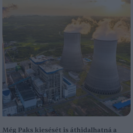
Még Paks kiesését is áthidalhatná a