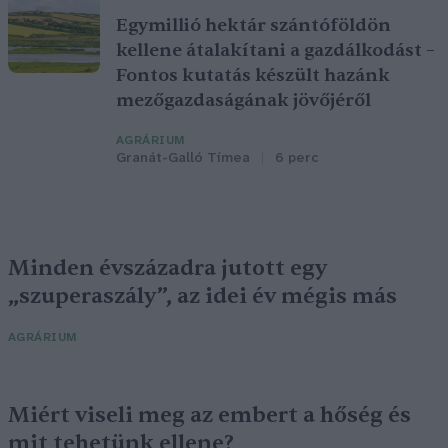
Egymillió hektár szántóföldön
kellene átalakítani a gazdálkodást –
Fontos kutatás készült hazánk
mezőgazdaságának jövőjéről
AGRÁRIUM
Granát-Galló Tímea
6 perc
Minden évszázadra jutott egy
„szuperaszály”, az idei év mégis más
AGRÁRIUM
Miért viseli meg az embert a hőség és
mit tehetünk ellene?