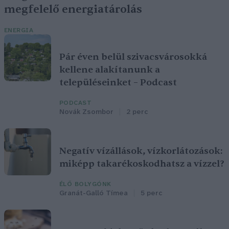
megfelelő energiatárolás
ENERGIA
Pár éven belül szivacsvárosokká
kellene alakítanunk a
településeinket – Podcast
PODCAST
Novák Zsombor
2 perc
Negatív vízállások, vízkorlátozások:
miképp takarékoskodhatsz a vízzel?
ÉLŐ BOLYGÓNK
Granát-Galló Tímea
5 perc