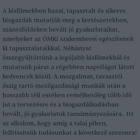
A kisfilmekben hazai, tapasztalt és sikeres
biogazdák mutatják meg a kertészetekben,
szántóföldeken bevált jó gyakorlataikat,
amelyeket az ÖMKi szakemberei egészítenek
ki tapasztalataikkal. Néhányat
összegyűjtöttünk a legújabb kisfilmekből és
mutatunk párat a régebben napvilágot látott
kedvencek közül. A mozgalmas, tavasztól
őszig tartó mezőgazdasági munkák után a
hosszabb téli estéken remélhetőleg több idő
jut a tervezésre és a biogazdálkodásban
bevált, jó gyakorlatok tanulmányozására. Itt
az alkalom, hogy amíg a talaj pihen,
felfrissítsük tudásunkat a következő szezonra!