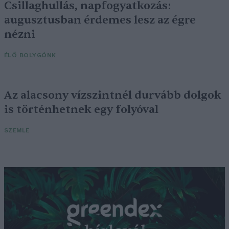
Csillaghullás, napfogyatkozás:
augusztusban érdemes lesz az égre
nézni
ÉLŐ BOLYGÓNK
Az alacsony vízszintnél durvább dolgok
is történhetnek egy folyóval
SZEMLE