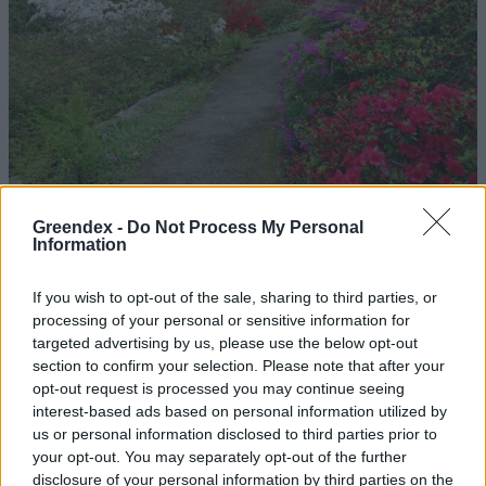
Greendex -
Do Not Process My Personal
Information
Magyarország tele van gyönyörű növényekkel, így arborétumokkal
If you wish to opt-out of the sale, sharing to third parties, or
is. A jó idő beköszöntével érdemes minél többet felkeresni.
processing of your personal or sensitive information for
targeted advertising by us, please use the below opt-out
section to confirm your selection. Please note that after your
Születésnapi programokkal várja a
opt-out request is processed you may continue seeing
hétvégén a közönséget a 160 éves
interest-based ads based on personal information utilized by
Fővárosi Állatkert
us or personal information disclosed to third parties prior to
your opt-out. You may separately opt-out of the further
ÉLŐ BOLYGÓNK
disclosure of your personal information by third parties on the