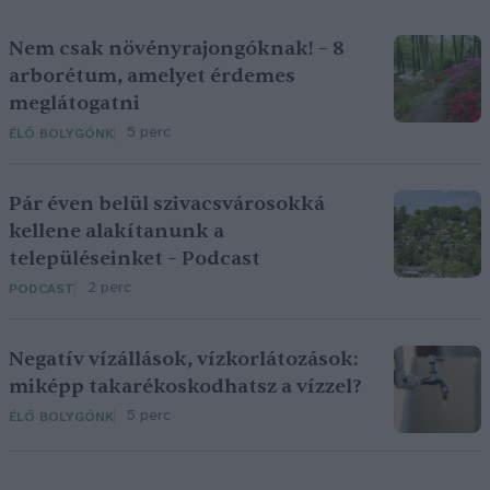
Nem csak növényrajongóknak! – 8
arborétum, amelyet érdemes
meglátogatni
5 perc
ÉLŐ BOLYGÓNK
Pár éven belül szivacsvárosokká
kellene alakítanunk a
településeinket – Podcast
2 perc
PODCAST
Negatív vízállások, vízkorlátozások:
miképp takarékoskodhatsz a vízzel?
5 perc
ÉLŐ BOLYGÓNK