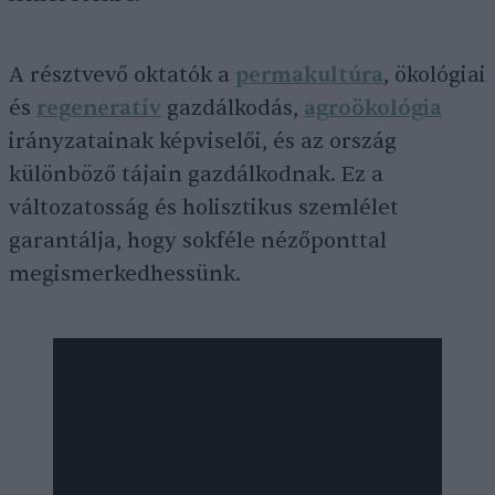
A résztvevő oktatók a
permakultúra
, ökológiai
és
regeneratív
gazdálkodás,
agroökológia
irányzatainak képviselői, és az ország
különböző tájain gazdálkodnak. Ez a
változatosság és holisztikus szemlélet
garantálja, hogy sokféle nézőponttal
megismerkedhessünk.