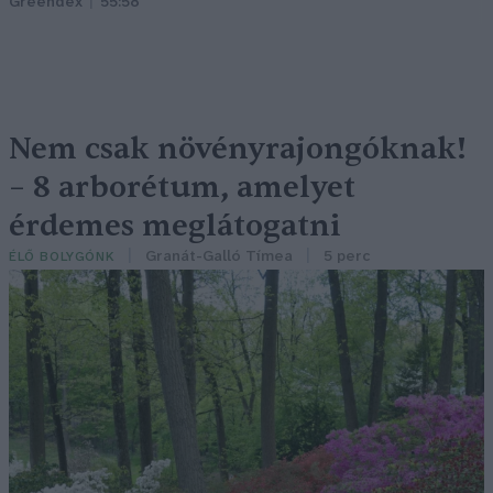
Greendex
55:58
Nem csak növényrajongóknak!
– 8 arborétum, amelyet
érdemes meglátogatni
Granát-Galló Tímea
5 perc
ÉLŐ BOLYGÓNK