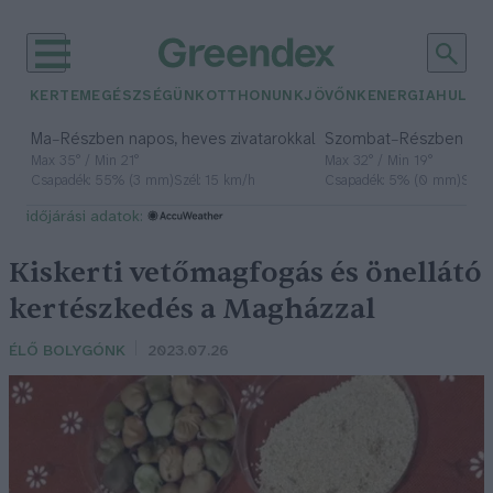
KERTEM
EGÉSZSÉGÜNK
OTTHONUNK
JÖVŐNK
ENERGIA
HULLA
–
–
Ma
Részben napos, heves zivatarokkal
Szombat
Részben na
Max 35° / Min 21°
Max 32° / Min 19°
Csapadék: 55% (3 mm)
Szél: 15 km/h
Csapadék: 5% (0 mm)
Szél:
időjárási adatok:
Kiskerti vetőmagfogás és önellátó
kertészkedés a Magházzal
ÉLŐ BOLYGÓNK
2023.07.26