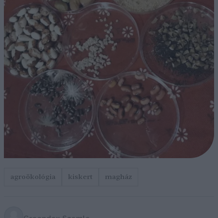
agroökológia
kiskert
magház