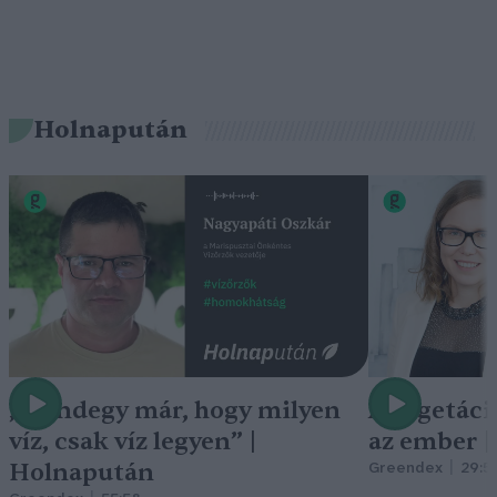
Holnapután
„Mindegy már, hogy milyen
A vegetáci
víz, csak víz legyen” |
az ember 
Holnapután
Greendex
29:5