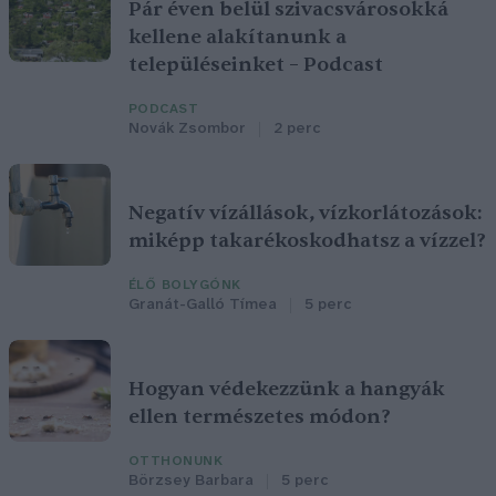
Pár éven belül szivacsvárosokká
kellene alakítanunk a
településeinket – Podcast
PODCAST
Novák Zsombor
2 perc
Negatív vízállások, vízkorlátozások:
miképp takarékoskodhatsz a vízzel?
ÉLŐ BOLYGÓNK
Granát-Galló Tímea
5 perc
Hogyan védekezzünk a hangyák
ellen természetes módon?
OTTHONUNK
Börzsey Barbara
5 perc