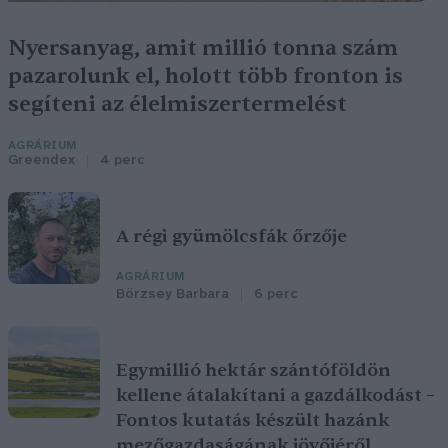
Nyersanyag, amit millió tonna szám
pazarolunk el, holott több fronton is
segíteni az élelmiszertermelést
AGRÁRIUM
Greendex
4 perc
A régi gyümölcsfák őrzője
AGRÁRIUM
Börzsey Barbara
6 perc
Egymillió hektár szántóföldön
kellene átalakítani a gazdálkodást –
Fontos kutatás készült hazánk
mezőgazdaságának jövőjéről