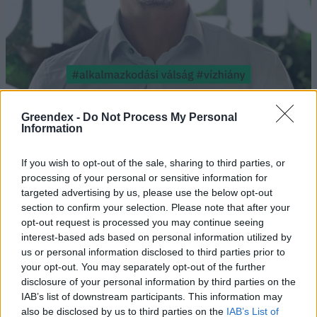
Greendex -
Do Not Process My Personal
Information
Rekord alacsony a Velencei-tó vízszintje. Alkalmazkodási válság
If you wish to opt-out of the sale, sharing to third parties, or
vagy ökológiai katasztrófa? Dr. Boromisza Zsomborral jártuk körbe
processing of your personal or sensitive information for
a tó múltját, jelenét, jövőjét.
targeted advertising by us, please use the below opt-out
section to confirm your selection. Please note that after your
opt-out request is processed you may continue seeing
Tombol a hőség és az aszály, mégis
interest-based ads based on personal information utilized by
us or personal information disclosed to third parties prior to
nő a klímaszkepticizmus
your opt-out. You may separately opt-out of the further
disclosure of your personal information by third parties on the
ÉLŐ BOLYGÓNK
IAB’s list of downstream participants. This information may
also be disclosed by us to third parties on the
IAB’s List of