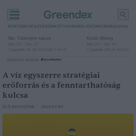
KERTEM
EGÉSZSÉGÜNK
OTTHONUNK
JÖVŐNK
ENERGIA
HULLA
–
–
Ma
Többnyire napos
Kedd
Meleg
Max 35° / Min 21°
Max 36° / Min 19°
Csapadék: 1% (0 mm)
Szél: 9 km/h
Csapadék: 2% (0 mm)
Szél: 
időjárási adatok:
A víz egyszerre stratégiai
erőforrás és a fenntarthatóság
kulcsa
ÉLŐ BOLYGÓNK
2023.07.05