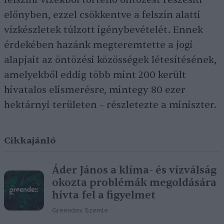
felszíni vizekből történő öntözést részesíti
előnyben, ezzel csökkentve a felszín alatti
vízkészletek túlzott igénybevételét. Ennek
érdekében hazánk megteremtette a jogi
alapjait az öntözési közösségek létesítésének,
amelyekből eddig több mint 200 került
hivatalos elismerésre, mintegy 80 ezer
hektárnyi területen – részletezte a miniszter.
Cikkajánló
Áder János a klíma- és vízválság
okozta problémák megoldására
hívta fel a figyelmet
Greendex Szemle