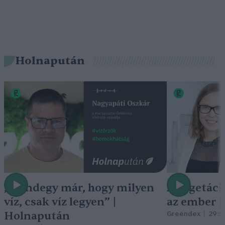
Holnapután
„Mindegy már, hogy milyen
A vegetáci
víz, csak víz legyen” |
az ember 
Holnapután
Greendex
29:5