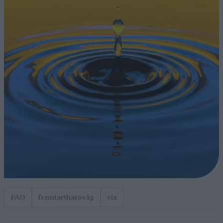
FAO
fenntarthatóság
víz