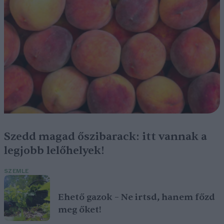
Szedd magad őszibarack: itt vannak a
legjobb lelőhelyek!
SZEMLE
Ehető gazok – Ne irtsd, hanem főzd
meg őket!