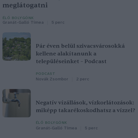
meglátogatni
ÉLŐ BOLYGÓNK
Granát-Galló Tímea
5 perc
Pár éven belül szivacsvárosokká
kellene alakítanunk a
településeinket – Podcast
PODCAST
Novák Zsombor
2 perc
Negatív vízállások, vízkorlátozások:
miképp takarékoskodhatsz a vízzel?
ÉLŐ BOLYGÓNK
Granát-Galló Tímea
5 perc