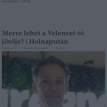
Greendex
55:58
Merre lehet a Velencei-tó
jövője? | Holnapután
Novák Zsombor
3 perc
PODCAST