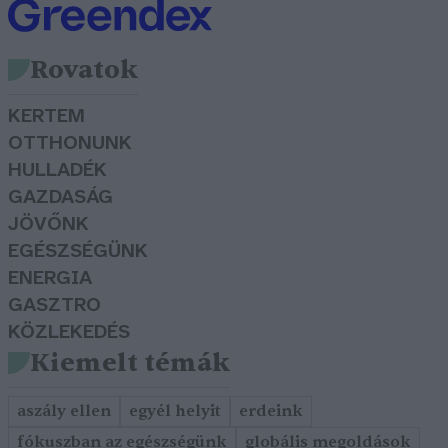
Rovatok
KERTEM
OTTHONUNK
HULLADÉK
GAZDASÁG
JÖVŐNK
EGÉSZSÉGÜNK
ENERGIA
GASZTRO
KÖZLEKEDÉS
Kiemelt témák
aszály ellen
egyél helyit
erdeink
fókuszban az egészségünk
globális megoldások