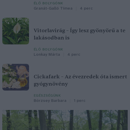
ÉLŐ BOLYGÓNK
Granát-Galló Tímea
4 perc
Vitorlavirág – Így lesz gyönyörű a te
lakásodban is
ÉLŐ BOLYGÓNK
Lonkay Márta
4 perc
Cickafark – Az évezredek óta ismert
gyógynövény
EGÉSZSÉGÜNK
Börzsey Barbara
1 perc