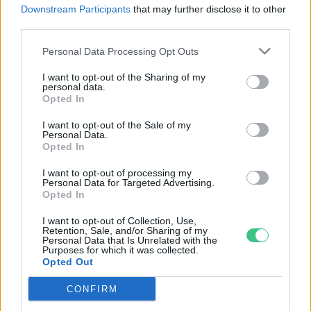
A mesterséges intelligencia már
Downstream Participants
that may further disclose it to other
vírusokat is előállít
third parties.
EGÉSZSÉGÜNK
Personal Data Processing Opt Outs
I want to opt-out of the Sharing of my
personal data.
Opted In
I want to opt-out of the Sale of my
Personal Data.
Opted In
I want to opt-out of processing my
Personal Data for Targeted Advertising.
Opted In
I want to opt-out of Collection, Use,
Retention, Sale, and/or Sharing of my
Personal Data that Is Unrelated with the
Purposes for which it was collected.
Kerti sütögetés biztonságosan
Opted Out
GASZTRO
CONFIRM