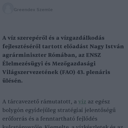
Greendex Szemle
A víz szerepéről és a vízgazdálkodás
fejlesztéséről tartott előadást Nagy István
agrárminiszter Rómában, az ENSZ
Élelmezésügyi és Mezőgazdasági
Világszervezetének (FAO) 43. plenáris
ülésén.
A tárcavezető rámutatott, a
víz
az egész
bolygón egyidejűleg stratégiai jelentőségű
erőforrás és a fenntartható fejlődés
kulcstényezője. Kiemelte, a vízkészletek és az