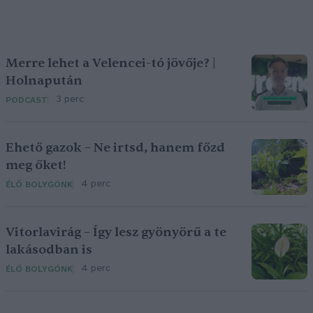
Merre lehet a Velencei-tó jövője? |
Holnapután
3 perc
PODCAST
Ehető gazok – Ne irtsd, hanem főzd
meg őket!
4 perc
ÉLŐ BOLYGÓNK
Vitorlavirág – Így lesz gyönyörű a te
lakásodban is
4 perc
ÉLŐ BOLYGÓNK