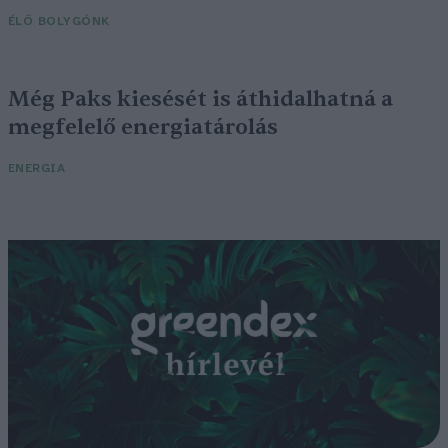
ÉLŐ BOLYGÓNK
Még Paks kiesését is áthidalhatná a
megfelelő energiatárolás
ENERGIA